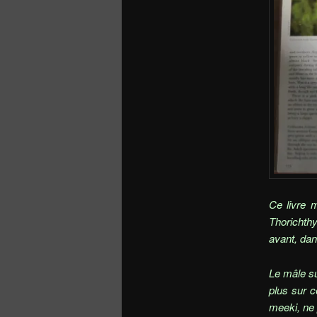
Ce livre 
Thorichth
avant, da
Le mâle su
plus sur c
meeki, ne 