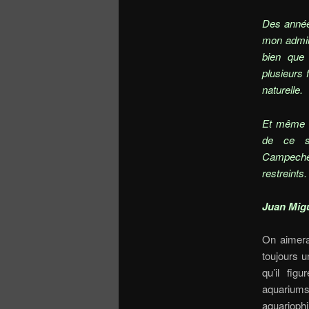
Des année
mon admir
bien que 
plusieurs
naturelle.
Et même au
de ce su
Campech
restreints.
Juan Mi
On aimera
toujours u
qu’il fig
aquariums
aquariophil