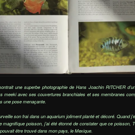
montrait une superbe photographie de Hans Joachin RITCHER d’un
ys meeki avec ses couvertures branchiales et ses membranes com
ns une pose menaçante.
rveille son frai dans un aquarium joliment planté et décoré. Quand j’e
e magnifique poisson, j’ai été étonné de constater que ce poisson, 
pouvait être trouvé dans mon pays, le Mexique.