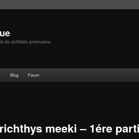
que
és de cichlidés américains.
s
Blog
Forum
richthys meeki – 1ére part