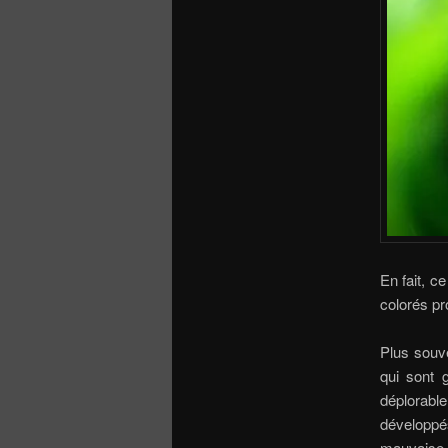
En fait, c
colorés pr
Plus souv
qui sont 
déplorabl
développ
mauvaise n