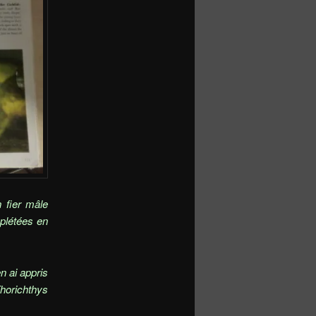
 fier mâle
plétées en
n ai appris
Thorichthys