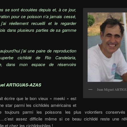
s se sont écoulées depuis et, à ce jour,
ation pour ce poisson n’a jamais cessé,
j’ai réellement recueilli et le regarder
 fois dans plusieurs parties de sa gamme
jourd’hui j’ai une paire de reproduction
perbe cichlidé de Rio Candelaria,
e, dans mon espace de réservoirs
guel ARTIGUAS-AZAS
Juan Miguel ARTI
it écrire que le bon vieux « meeki » est
ne star parmi les cichlidés américains et
ure toujours parmi les poissons les plus volontiers conservé
…c’est assez difficile même si ce beau cichlidé reste une ré
ie et chez les cichlidophiles !