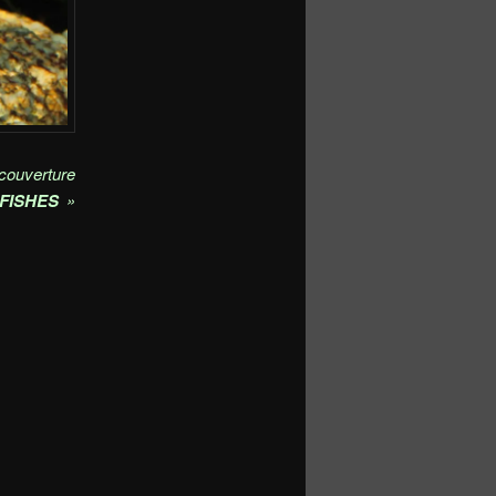
couverture
FISHES
»