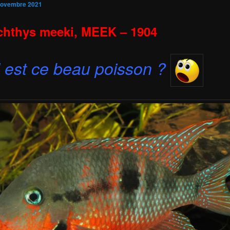
novembre 2021
chthys meeki, MEEK – 1904
 est ce beau poisson ?