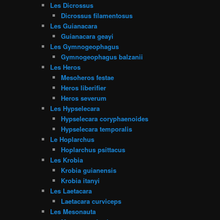
Les Dicrossus
Dicrossus filamentosus
Les Guianacara
Guianacara geayi
Les Gymnogeophagus
Gymnogeophagus balzanii
Les Heros
Mesoheros festae
Heros liberifier
Heros severum
Les Hypselecara
Hypselecara coryphaenoides
Hypselecara temporalis
Le Hoplarchus
Hoplarchus psittacus
Les Krobia
Krobia guianensis
Krobia itanyi
Les Laetacara
Laetacara curviceps
Les Mesonauta