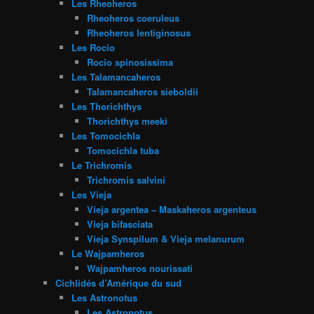
Les Rheoheros
Rheoheros coeruleus
Rheoheros lentiginosus
Les Rocio
Rocio spinosissima
Les Talamancaheros
Talamancaheros sieboldii
Les Thorichthys
Thorichthys meeki
Les Tomocichla
Tomocichla tuba
Le Trichromis
Trichromis salvini
Les Vieja
Vieja argentea – Maskaheros argenteus
Vieja bifasciata
Vieja Synspilum & Vieja melanurum
Le Wajpamheros
Wajpamheros nourissati
Cichlidés d’Amérique du sud
Les Astronotus
Les Astronotus