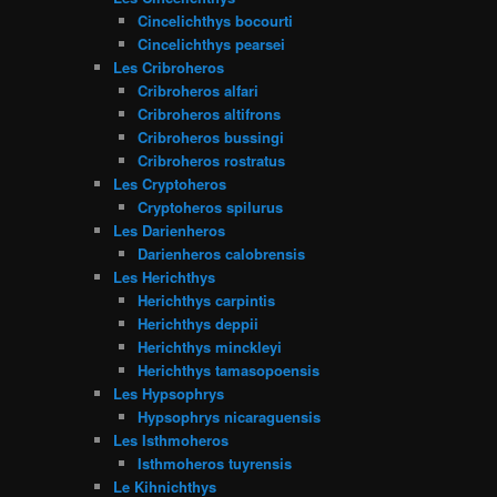
Cincelichthys bocourti
Cincelichthys pearsei
Les Cribroheros
Cribroheros alfari
Cribroheros altifrons
Cribroheros bussingi
Cribroheros rostratus
Les Cryptoheros
Cryptoheros spilurus
Les Darienheros
Darienheros calobrensis
Les Herichthys
Herichthys carpintis
Herichthys deppii
Herichthys minckleyi
Herichthys tamasopoensis
Les Hypsophrys
Hypsophrys nicaraguensis
Les Isthmoheros
Isthmoheros tuyrensis
Le Kihnichthys