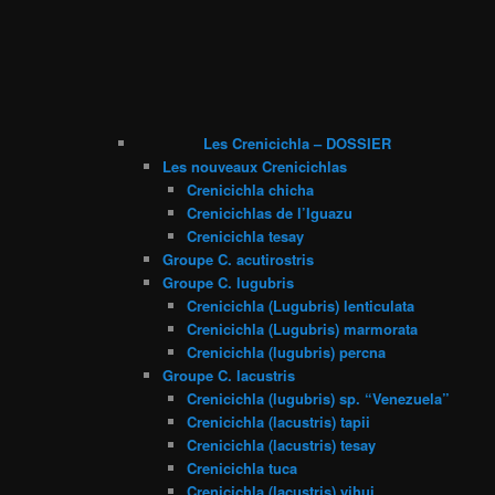
Les Crenicichla – DOSSIER
Les nouveaux Crenicichlas
Crenicichla chicha
Crenicichlas de l’Iguazu
Crenicichla tesay
Groupe C. acutirostris
Groupe C. lugubris
Crenicichla (Lugubris) lenticulata
Crenicichla (Lugubris) marmorata
Crenicichla (lugubris) percna
Groupe C. lacustris
Crenicichla (lugubris) sp. “Venezuela”
Crenicichla (lacustris) tapii
Crenicichla (lacustris) tesay
Crenicichla tuca
Crenicichla (lacustris) yjhui