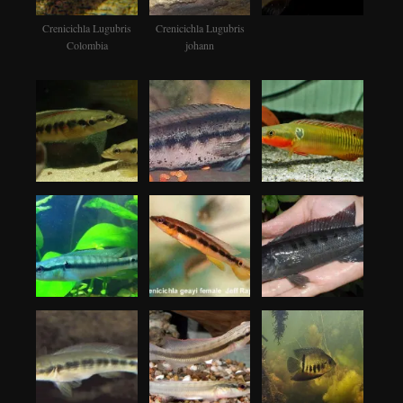
Crenicichla Lugubris
Crenicichla Lugubris
Colombia
johann