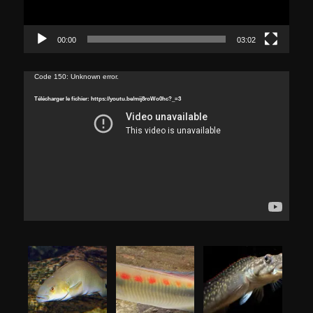
00:00
03:02
Lecteur
Code 150: Unknown error.
vidéo
Télécharger le fichier: https://youtu.be/mij8roWo0hc?_=3