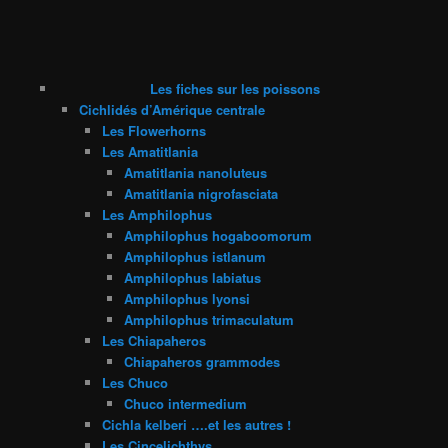
Les fiches sur les poissons
Cichlidés d’Amérique centrale
Les Flowerhorns
Les Amatitlania
Amatitlania nanoluteus
Amatitlania nigrofasciata
Les Amphilophus
Amphilophus hogaboomorum
Amphilophus istlanum
Amphilophus labiatus
Amphilophus lyonsi
Amphilophus trimaculatum
Les Chiapaheros
Chiapaheros grammodes
Les Chuco
Chuco intermedium
Cichla kelberi ….et les autres !
Les Cincelichthys