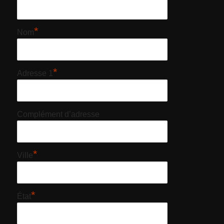
*
Nom
*
Adresse 1
Complément d’adresse
*
Ville
*
État