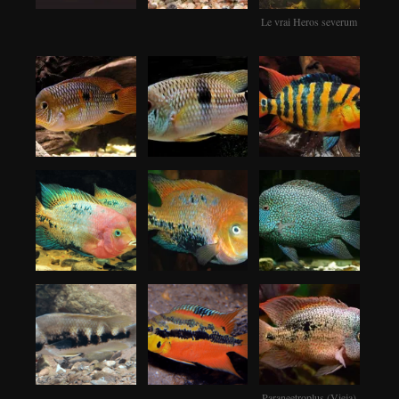
Le vrai Heros severum
Paraneetroplus (Vieja)