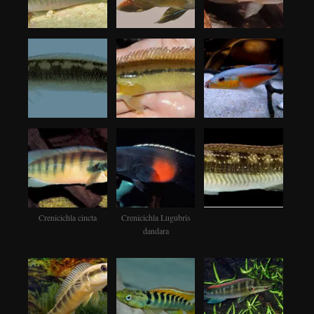
Crenicichla cincta
Crenicichla Lugubris
dandara