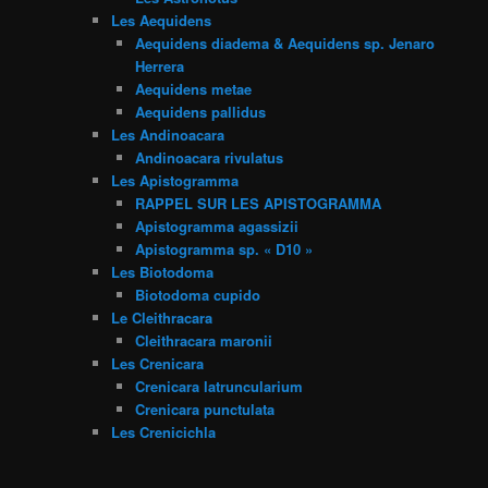
Les Aequidens
Aequidens diadema & Aequidens sp. Jenaro
Herrera
Aequidens metae
Aequidens pallidus
Les Andinoacara
Andinoacara rivulatus
Les Apistogramma
RAPPEL SUR LES APISTOGRAMMA
Apistogramma agassizii
Apistogramma sp. « D10 »
Les Biotodoma
Biotodoma cupido
Le Cleithracara
Cleithracara maronii
Les Crenicara
Crenicara latruncularium
Crenicara punctulata
Les Crenicichla