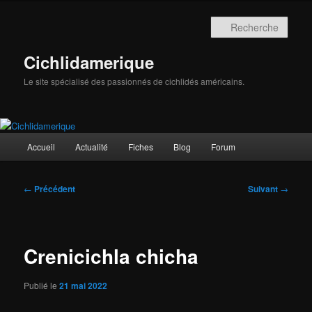
Aller
au
Rech
contenu
principal
Cichlidamerique
Le site spécialisé des passionnés de cichlidés américains.
Menu
Accueil
Actualité
Fiches
Blog
Forum
principal
Navigation
←
Précédent
Suivant
→
des
articles
Crenicichla chicha
Publié le
21 mai 2022