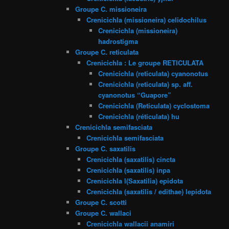
Groupe C. missioneira
Crenicichla (missioneira) celidochilus
Crenicichla (missioneira)
hadrostigma
Groupe C. reticulata
Crenicichla : Le groupe RETICULATA
Crenicichla (reticulata) cyanonotus
Crenicichla (reticulata) sp. aff.
cyanonotus “Guapore”
Crenicichla (Reticulata) cyclostoma
Crenicichla (réticulata) hu
Crenicichla semifasciata
Crenicichla semifasciata
Groupe C. saxatilis
Crenicichla (saxatilis) cincta
Crenicichla (saxatilis) inpa
Crenicichla l(Saxatilia) epidota
Crenicichla (saxatilis / edithae) lepidota
Groupe C. scotti
Groupe C. wallaci
Crenicichla wallacii anamiri