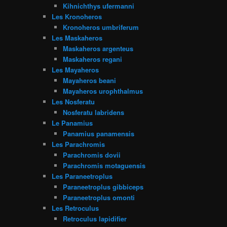
Kihnichthys ufermanni
Les Kronoheros
Kronoheros umbriferum
Les Maskaheros
Maskaheros argenteus
Maskaheros regani
Les Mayaheros
Mayaheros beani
Mayaheros urophthalmus
Les Nosferatu
Nosferatu labridens
Le Panamius
Panamius panamensis
Les Parachromis
Parachromis dovii
Parachromis motaguensis
Les Paraneetroplus
Paraneetroplus gibbiceps
Paraneetroplus omonti
Les Retroculus
Retroculus lapidifier