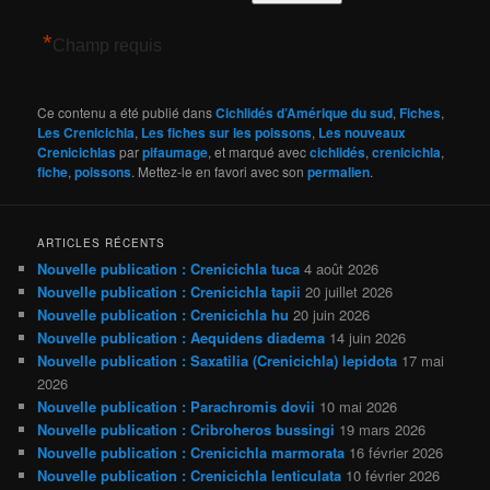
*
Champ requis
Ce contenu a été publié dans
Cichlidés d’Amérique du sud
,
Fiches
,
Les Crenicichla
,
Les fiches sur les poissons
,
Les nouveaux
Crenicichlas
par
pifaumage
, et marqué avec
cichlidés
,
crenicichla
,
fiche
,
poissons
. Mettez-le en favori avec son
permalien
.
ARTICLES RÉCENTS
Nouvelle publication : Crenicichla tuca
4 août 2026
Nouvelle publication : Crenicichla tapii
20 juillet 2026
Nouvelle publication : Crenicichla hu
20 juin 2026
Nouvelle publication : Aequidens diadema
14 juin 2026
Nouvelle publication : Saxatilia (Crenicichla) lepidota
17 mai
2026
Nouvelle publication : Parachromis dovii
10 mai 2026
Nouvelle publication : Cribroheros bussingi
19 mars 2026
Nouvelle publication : Crenicichla marmorata
16 février 2026
Nouvelle publication : Crenicichla lenticulata
10 février 2026