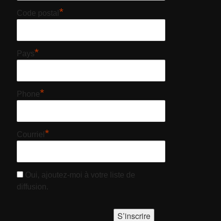
*
Code postal
*
Pays
*
Phone
*
Courriel
Oui, ajoutez-moi à votre liste de
diffusion.