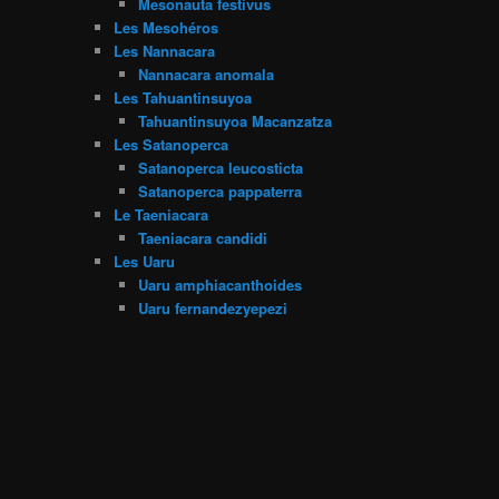
Mesonauta festivus
Les Mesohéros
Les Nannacara
Nannacara anomala
Les Tahuantinsuyoa
Tahuantinsuyoa Macanzatza
Les Satanoperca
Satanoperca leucosticta
Satanoperca pappaterra
Le Taeniacara
Taeniacara candidi
Les Uaru
Uaru amphiacanthoides
Uaru fernandezyepezi