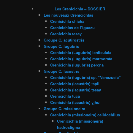
Les Crenicichla – DOSSIER
Les nouveaux Crenicichlas
Crenicichla chicha
Crenicichlas de l’Iguazu
Crenicichla tesay
Groupe C. acutirostris
Groupe C. lugubris
Crenicichla (Lugubris) lenticulata
Crenicichla (Lugubris) marmorata
Crenicichla (lugubris) percna
Groupe C. lacustris
Crenicichla (lugubris) sp. “Venezuela”
Crenicichla (lacustris) tapii
Crenicichla (lacustris) tesay
Crenicichla tuca
Crenicichla (lacustris) yjhui
Groupe C. missioneira
Crenicichla (missioneira) celidochilus
Crenicichla (missioneira)
hadrostigma