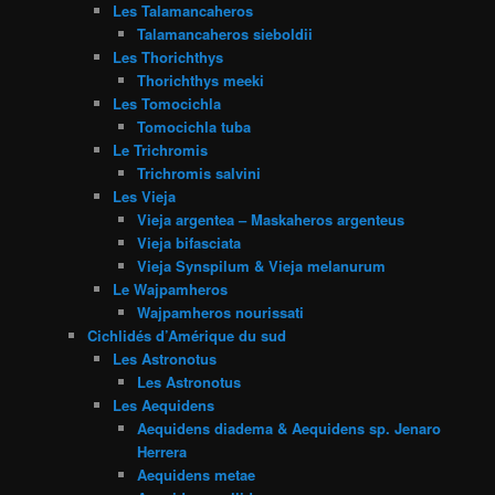
Les Talamancaheros
Talamancaheros sieboldii
Les Thorichthys
Thorichthys meeki
Les Tomocichla
Tomocichla tuba
Le Trichromis
Trichromis salvini
Les Vieja
Vieja argentea – Maskaheros argenteus
Vieja bifasciata
Vieja Synspilum & Vieja melanurum
Le Wajpamheros
Wajpamheros nourissati
Cichlidés d’Amérique du sud
Les Astronotus
Les Astronotus
Les Aequidens
Aequidens diadema & Aequidens sp. Jenaro
Herrera
Aequidens metae