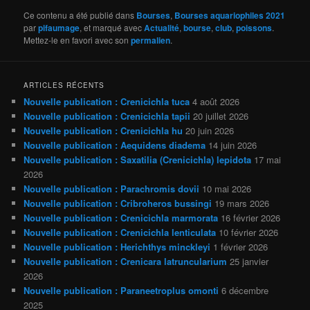
Ce contenu a été publié dans
Bourses
,
Bourses aquariophiles 2021
par
pifaumage
, et marqué avec
Actualité
,
bourse
,
club
,
poissons
.
Mettez-le en favori avec son
permalien
.
ARTICLES RÉCENTS
Nouvelle publication : Crenicichla tuca
4 août 2026
Nouvelle publication : Crenicichla tapii
20 juillet 2026
Nouvelle publication : Crenicichla hu
20 juin 2026
Nouvelle publication : Aequidens diadema
14 juin 2026
Nouvelle publication : Saxatilia (Crenicichla) lepidota
17 mai
2026
Nouvelle publication : Parachromis dovii
10 mai 2026
Nouvelle publication : Cribroheros bussingi
19 mars 2026
Nouvelle publication : Crenicichla marmorata
16 février 2026
Nouvelle publication : Crenicichla lenticulata
10 février 2026
Nouvelle publication : Herichthys minckleyi
1 février 2026
Nouvelle publication : Crenicara latruncularium
25 janvier
2026
Nouvelle publication : Paraneetroplus omonti
6 décembre
2025