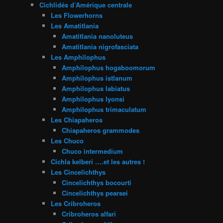
Cichlidés d’Amérique centrale
Les Flowerhorns
Les Amatitlania
Amatitlania nanoluteus
Amatitlania nigrofasciata
Les Amphilophus
Amphilophus hogaboomorum
Amphilophus istlanum
Amphilophus labiatus
Amphilophus lyonsi
Amphilophus trimaculatum
Les Chiapaheros
Chiapaheros grammodes
Les Chuco
Chuco intermedium
Cichla kelberi ….et les autres !
Les Cincelichthys
Cincelichthys bocourti
Cincelichthys pearsei
Les Cribroheros
Cribroheros alfari