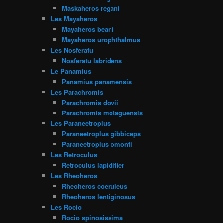
Maskaheros regani
Les Mayaheros
Mayaheros beani
Mayaheros urophthalmus
Les Nosferatu
Nosferatu labridens
Le Panamius
Panamius panamensis
Les Parachromis
Parachromis dovii
Parachromis motaguensis
Les Paraneetroplus
Paraneetroplus gibbiceps
Paraneetroplus omonti
Les Retroculus
Retroculus lapidifier
Les Rheoheros
Rheoheros coeruleus
Rheoheros lentiginosus
Les Rocio
Rocio spinosissima