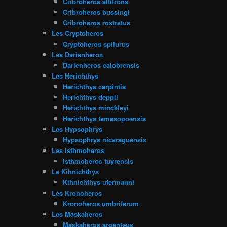
Cribroheros altifrons
Cribroheros bussingi
Cribroheros rostratus
Les Cryptoheros
Cryptoheros spilurus
Les Darienheros
Darienheros calobrensis
Les Herichthys
Herichthys carpintis
Herichthys deppii
Herichthys minckleyi
Herichthys tamasopoensis
Les Hypsophrys
Hypsophrys nicaraguensis
Les Isthmoheros
Isthmoheros tuyrensis
Le Kihnichthys
Kihnichthys ufermanni
Les Kronoheros
Kronoheros umbriferum
Les Maskaheros
Maskaheros argenteus