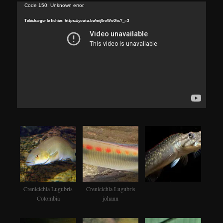
Lecteur
Code 150: Unknown error.
vidéo
Télécharger le fichier: https://youtu.be/mij8roWo0hc?_=3
Crenicichla Lugubris
Crenicichla Lugubris
Colombia
johann