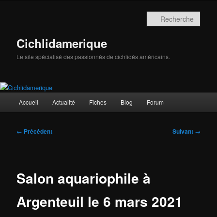
Aller
au
Rech
contenu
principal
Cichlidamerique
Le site spécialisé des passionnés de cichlidés américains.
Menu
Accueil
Actualité
Fiches
Blog
Forum
principal
Navigation
←
Précédent
Suivant
→
des
articles
Salon aquariophile à
Argenteuil le 6 mars 2021