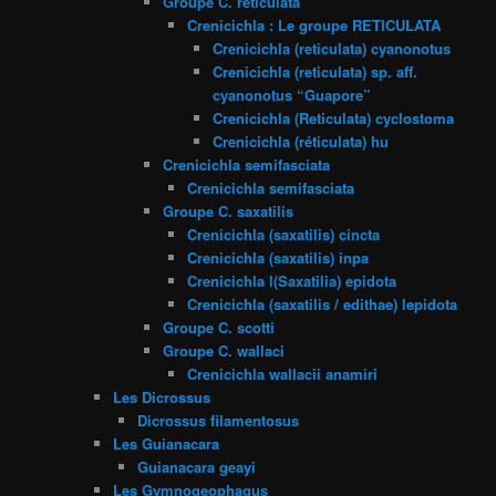
Groupe C. reticulata
Crenicichla : Le groupe RETICULATA
Crenicichla (reticulata) cyanonotus
Crenicichla (reticulata) sp. aff.
cyanonotus “Guapore”
Crenicichla (Reticulata) cyclostoma
Crenicichla (réticulata) hu
Crenicichla semifasciata
Crenicichla semifasciata
Groupe C. saxatilis
Crenicichla (saxatilis) cincta
Crenicichla (saxatilis) inpa
Crenicichla l(Saxatilia) epidota
Crenicichla (saxatilis / edithae) lepidota
Groupe C. scotti
Groupe C. wallaci
Crenicichla wallacii anamiri
Les Dicrossus
Dicrossus filamentosus
Les Guianacara
Guianacara geayi
Les Gymnogeophagus