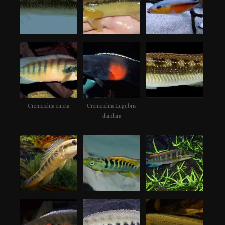
Crenicichla cincta
Crenicichla Lugubris
dandara