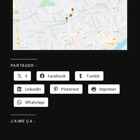
PARTAGER :
X
Facebook
Tumblr
LinkedIn
Pinterest
Imprimer
WhatsApp
J’AIME ÇA :