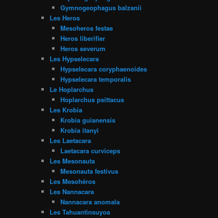
Gymnogeophagus balzanii
Les Heros
Mesoheros festae
Heros liberifier
Heros severum
Les Hypselecara
Hypselecara coryphaenoides
Hypselecara temporalis
Le Hoplarchus
Hoplarchus psittacus
Les Krobia
Krobia guianensis
Krobia itanyi
Les Laetacara
Laetacara curviceps
Les Mesonauta
Mesonauta festivus
Les Mesohéros
Les Nannacara
Nannacara anomala
Les Tahuantinsuyoa