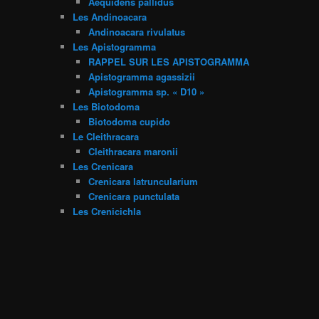
Aequidens pallidus
Les Andinoacara
Andinoacara rivulatus
Les Apistogramma
RAPPEL SUR LES APISTOGRAMMA
Apistogramma agassizii
Apistogramma sp. « D10 »
Les Biotodoma
Biotodoma cupido
Le Cleithracara
Cleithracara maronii
Les Crenicara
Crenicara latruncularium
Crenicara punctulata
Les Crenicichla