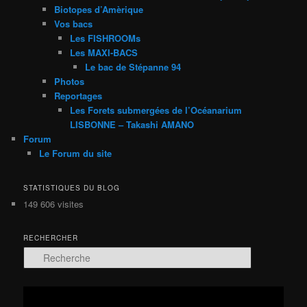
Biotopes d’Amèrique
Vos bacs
Les FISHROOMs
Les MAXI-BACS
Le bac de Stépanne 94
Photos
Reportages
Les Forets submergées de l’Océanarium
LISBONNE – Takashi AMANO
Forum
Le Forum du site
STATISTIQUES DU BLOG
149 606 visites
RECHERCHER
R
e
c
h
Lecteur
e
vidéo