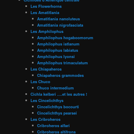
Les Flowerhorns
Les Amatitlania
Amatitlania nanoluteus
Amatitlania nigrofasciata
Les Amphilophus
Amphilophus hogaboomorum
Amphilophus istlanum
Amphilophus labiatus
Amphilophus lyonsi
Amphilophus trimaculatum
Les Chiapaheros
Chiapaheros grammodes
Les Chuco
Chuco intermedium
Cichla kelberi ….et les autres !
Les Cincelichthys
Cincelichthys bocourti
Cincelichthys pearsei
Les Cribroheros
Cribroheros alfari
Cribroheros altifrons