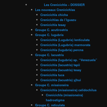
Les Crenicichla – DOSSIER
Les nouveaux Crenicichlas
Crenicichla chicha
Crenicichlas de l’Iguazu
Crenicichla tesay
Groupe C. acutirostris
Groupe C. lugubris
Crenicichla (Lugubris) lenticulata
Crenicichla (Lugubris) marmorata
Crenicichla (lugubris) percna
Groupe C. lacustris
Crenicichla (lugubris) sp. “Venezuela”
Crenicichla (lacustris) tapii
Crenicichla (lacustris) tesay
Crenicichla tuca
Crenicichla (lacustris) yjhui
Groupe C. missioneira
Crenicichla (missioneira) celidochilus
Crenicichla (missioneira)
hadrostigma
Groupe C. reticulata