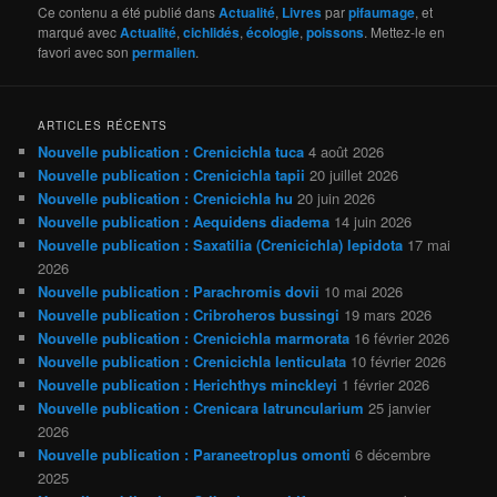
Ce contenu a été publié dans
Actualité
,
Livres
par
pifaumage
, et
marqué avec
Actualité
,
cichlidés
,
écologie
,
poissons
. Mettez-le en
favori avec son
permalien
.
ARTICLES RÉCENTS
Nouvelle publication : Crenicichla tuca
4 août 2026
Nouvelle publication : Crenicichla tapii
20 juillet 2026
Nouvelle publication : Crenicichla hu
20 juin 2026
Nouvelle publication : Aequidens diadema
14 juin 2026
Nouvelle publication : Saxatilia (Crenicichla) lepidota
17 mai
2026
Nouvelle publication : Parachromis dovii
10 mai 2026
Nouvelle publication : Cribroheros bussingi
19 mars 2026
Nouvelle publication : Crenicichla marmorata
16 février 2026
Nouvelle publication : Crenicichla lenticulata
10 février 2026
Nouvelle publication : Herichthys minckleyi
1 février 2026
Nouvelle publication : Crenicara latruncularium
25 janvier
2026
Nouvelle publication : Paraneetroplus omonti
6 décembre
2025