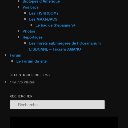
Biotopes d’Amèrique
Vos bacs
Les FISHROOMs
Les MAXI-BACS
Le bac de Stépanne 94
Photos
Reportages
Les Forets submergées de l’Océanarium
LISBONNE – Takashi AMANO
Forum
Le Forum du site
STATISTIQUES DU BLOG
149 776 visites
RECHERCHER
R
e
c
h
Lecteur
e
vidéo