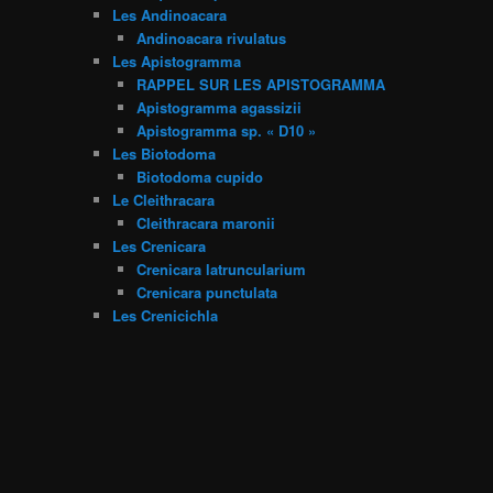
Les Andinoacara
Andinoacara rivulatus
Les Apistogramma
RAPPEL SUR LES APISTOGRAMMA
Apistogramma agassizii
Apistogramma sp. « D10 »
Les Biotodoma
Biotodoma cupido
Le Cleithracara
Cleithracara maronii
Les Crenicara
Crenicara latruncularium
Crenicara punctulata
Les Crenicichla