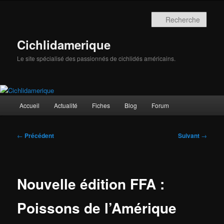
Aller
au
Rech
contenu
principal
Cichlidamerique
Le site spécialisé des passionnés de cichlidés américains.
Menu
Accueil
Actualité
Fiches
Blog
Forum
principal
Navigation
←
Précédent
Suivant
→
des
articles
Nouvelle édition FFA :
Poissons de l’Amérique