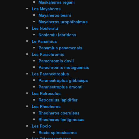
Maskaheros regani
Les Mayaheros
Mayaheros beani
Mayaheros urophthalmus
Les Nosferatu
Nosferatu labridens
Le Panamius
Panamius panamensis
Les Parachromis
Parachromis dovii
Parachromis motaguensis
Les Paraneetroplus
Paraneetroplus gibbiceps
Paraneetroplus omonti
Les Retroculus
Retroculus lapidifier
Les Rheoheros
Rheoheros coeruleus
Rheoheros lentiginosus
Les Rocio
Rocio spinosissima
Les Talamancaheros