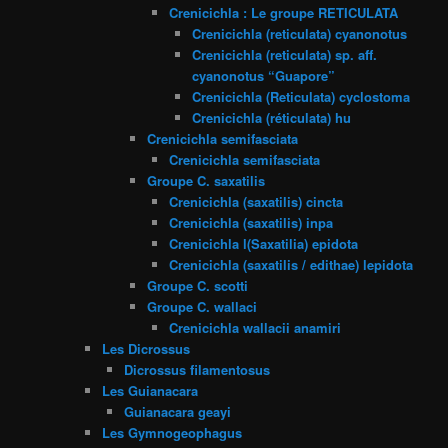
Crenicichla : Le groupe RETICULATA
Crenicichla (reticulata) cyanonotus
Crenicichla (reticulata) sp. aff.
cyanonotus “Guapore”
Crenicichla (Reticulata) cyclostoma
Crenicichla (réticulata) hu
Crenicichla semifasciata
Crenicichla semifasciata
Groupe C. saxatilis
Crenicichla (saxatilis) cincta
Crenicichla (saxatilis) inpa
Crenicichla l(Saxatilia) epidota
Crenicichla (saxatilis / edithae) lepidota
Groupe C. scotti
Groupe C. wallaci
Crenicichla wallacii anamiri
Les Dicrossus
Dicrossus filamentosus
Les Guianacara
Guianacara geayi
Les Gymnogeophagus