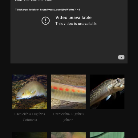
Lecteur
vidéo
Télécharger le fichier: https://youtu.be/mij8roWo0hc?_=3
Crenicichla Lugubris
Crenicichla Lugubris
Colombia
johann