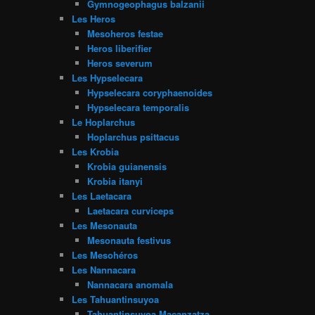
Gymnogeophagus balzanii
Les Heros
Mesoheros festae
Heros liberifier
Heros severum
Les Hypselecara
Hypselecara coryphaenoides
Hypselecara temporalis
Le Hoplarchus
Hoplarchus psittacus
Les Krobia
Krobia guianensis
Krobia itanyi
Les Laetacara
Laetacara curviceps
Les Mesonauta
Mesonauta festivus
Les Mesohéros
Les Nannacara
Nannacara anomala
Les Tahuantinsuyoa
Tahuantinsuyoa Macanzatza