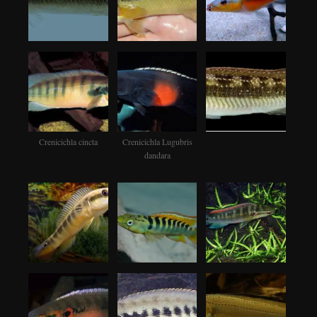
Crenicichla cincta
Crenicichla Lugubris
dandara