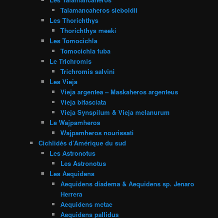
Talamancaheros sieboldii
Les Thorichthys
Thorichthys meeki
Les Tomocichla
Tomocichla tuba
Le Trichromis
Trichromis salvini
Les Vieja
Vieja argentea – Maskaheros argenteus
Vieja bifasciata
Vieja Synspilum & Vieja melanurum
Le Wajpamheros
Wajpamheros nourissati
Cichlidés d’Amérique du sud
Les Astronotus
Les Astronotus
Les Aequidens
Aequidens diadema & Aequidens sp. Jenaro
Herrera
Aequidens metae
Aequidens pallidus