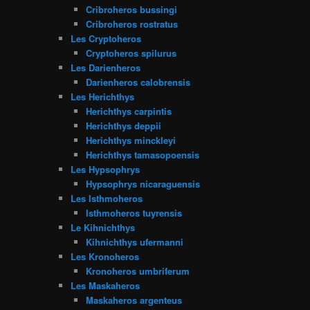
Cribroheros bussingi
Cribroheros rostratus
Les Cryptoheros
Cryptoheros spilurus
Les Darienheros
Darienheros calobrensis
Les Herichthys
Herichthys carpintis
Herichthys deppii
Herichthys minckleyi
Herichthys tamasopoensis
Les Hypsophrys
Hypsophrys nicaraguensis
Les Isthmoheros
Isthmoheros tuyrensis
Le Kihnichthys
Kihnichthys ufermanni
Les Kronoheros
Kronoheros umbriferum
Les Maskaheros
Maskaheros argenteus