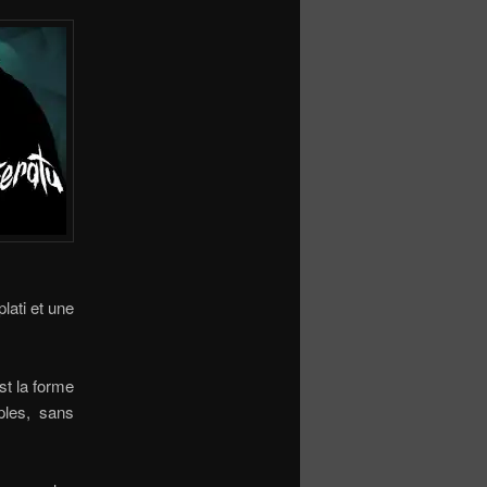
lati et une
st la forme
ples, sans