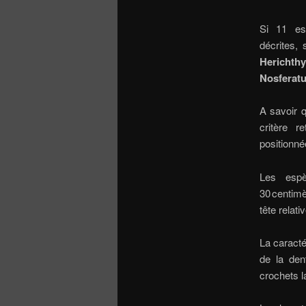
Si 11 es
décrites, 
Herichth
Nosferat
A savoir q
critère 
positionné
Les esp
30 centimè
tête relat
La caracté
de la den
crochets l