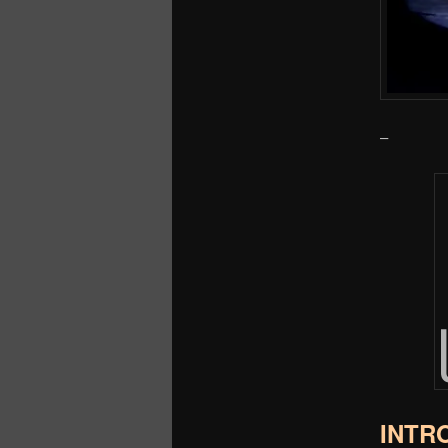
–
INTR