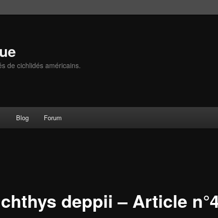
que
és de cichlidés américains.
s
Blog
Forum
chthys deppii – Article n°4