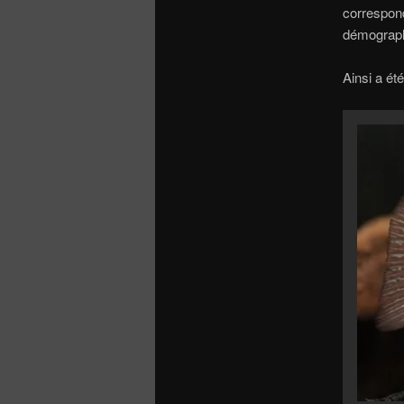
correspon
démographi
Ainsi a ét