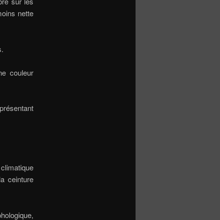
re sur les
moins nette
s.
ne couleur
résentant
 climatique
la ceinture
hologique,