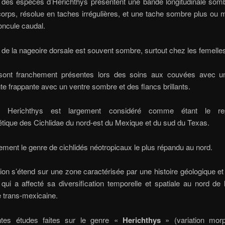
t des espèces d’Herichthys présentent une bande longitudinale somb
orps, résolue en taches irrégulières, et une tache sombre plus ou 
oncule caudal.
 de la nageoire dorsale est souvent sombre, surtout chez les femelle
 sont franchement présentes lors des soins aux couvées avec u
te frappante avec un ventre sombre et des flancs brillants.
 Herichthys est largement considéré comme étant le rep
tique des Cichlidae du nord-est du Mexique et du sud du Texas.
ement le genre de cichlidés néotropicaux le plus répandu au nord.
tion s’étend sur une zone caractérisée par une histoire géologique et
ui a affecté sa diversification temporelle et spatiale au nord de 
 trans-mexicaine.
ntes études faites sur le genre «
Herichthys
» (variation morp