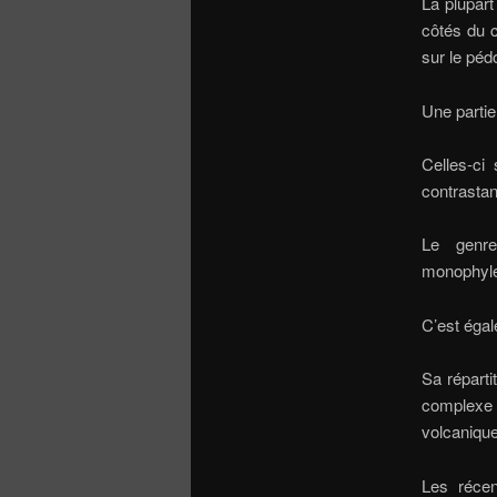
La plupar
côtés du c
sur le péd
Une partie
Celles-ci
contrastan
Le genre
monophylé
C’est égal
Sa réparti
complexe q
volcanique
Les réce