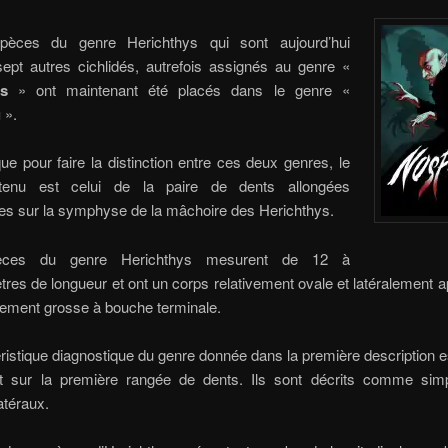
pèces du genre Herichthys qui sont aujourd’hui
sept autres cichlidés, autrefois assignés au genre «
ys
» ont maintenant été placés dans le genre «
u
».
ue pour faire la distinction entre ces deux genres, le
retenu est celui de la paire de dents allongées
es sur la symphyse de la mâchoire des Herichthys.
èces du genre Herichthys mesurent de 12 à
tres de longueur et ont un corps relativement ovale et latéralement ap
ivement grosse à bouche terminale.
ristique diagnostique du genre donnée dans la première description e
t sur la première rangée de dents. Ils sont décrits comme sim
atéraux.