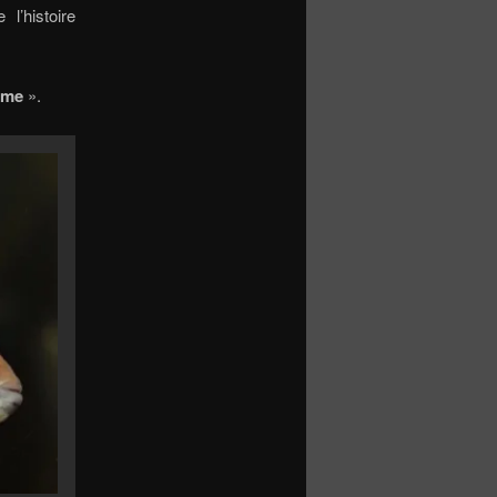
l’histoire
ame
».