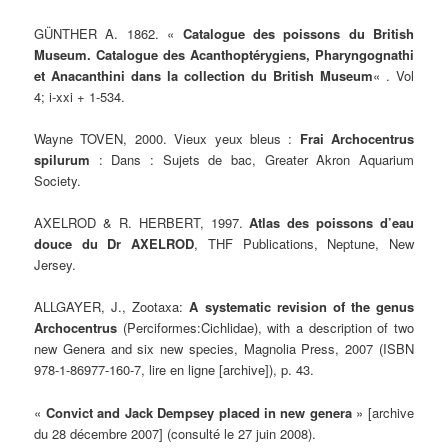
GÜNTHER A. 1862. «
Catalogue des poissons du British
Museum. Catalogue des Acanthoptérygiens, Pharyngognathi
et Anacanthini dans la collection du British Museum
« . Vol
4; i-xxi + 1-534.
Wayne TOVEN, 2000. Vieux yeux bleus :
Frai Archocentrus
spilurum
: Dans : Sujets de bac, Greater Akron Aquarium
Society.
AXELROD & R. HERBERT, 1997.
Atlas des poissons d’eau
douce du Dr AXELROD
, THF Publications, Neptune, New
Jersey.
ALLGAYER, J., Zootaxa:
A systematic revision of the genus
Archocentrus
(Perciformes:Cichlidae), with a description of two
new Genera and six new species, Magnolia Press, 2007 (ISBN
978-1-86977-160-7, lire en ligne [archive]), p. 43.
«
Convict and Jack Dempsey placed in new genera
» [archive
du 28 décembre 2007] (consulté le 27 juin 2008).