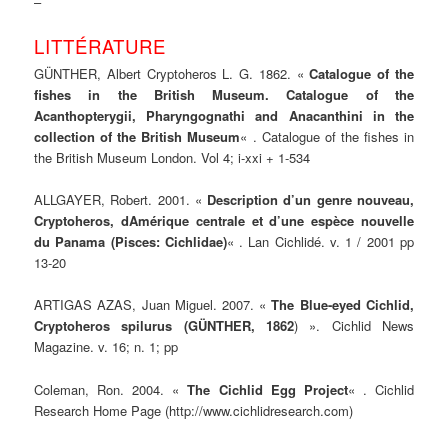
–
LITTÉRATURE
GÜNTHER, Albert Cryptoheros L. G. 1862. «
Catalogue of the
fishes in the British Museum. Catalogue of the
Acanthopterygii, Pharyngognathi and Anacanthini in the
collection of the British Museum
« . Catalogue of the fishes in
the British Museum London. Vol 4; i-xxi + 1-534
ALLGAYER, Robert. 2001. «
Description d’un genre nouveau,
Cryptoheros, dAmérique centrale et d’une espèce nouvelle
du Panama (Pisces: Cichlidae)
« . Lan Cichlidé. v. 1 / 2001 pp
13-20
ARTIGAS AZAS, Juan Miguel. 2007. «
The Blue-eyed Cichlid,
Cryptoheros spilurus (GÜNTHER, 1862
) ». Cichlid News
Magazine. v. 16; n. 1; pp
Coleman, Ron. 2004. «
The Cichlid Egg Project
« . Cichlid
Research Home Page (http://www.cichlidresearch.com)