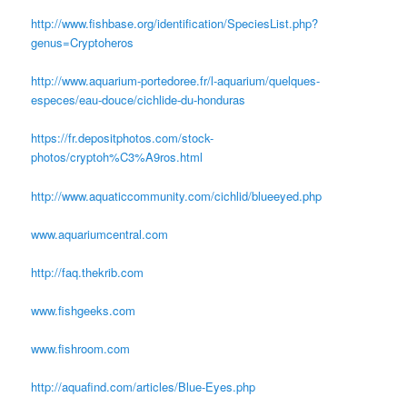
http://www.fishbase.org/identification/SpeciesList.php?
genus=Cryptoheros
http://www.aquarium-portedoree.fr/l-aquarium/quelques-
especes/eau-douce/cichlide-du-honduras
https://fr.depositphotos.com/stock-
photos/cryptoh%C3%A9ros.html
http://www.aquaticcommunity.com/cichlid/blueeyed.php
www.aquariumcentral.com
http://faq.thekrib.com
www.fishgeeks.com
www.fishroom.com
http://aquafind.com/articles/Blue-Eyes.php