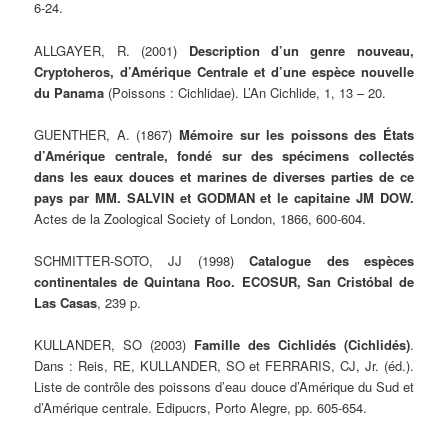
6-24.
ALLGAYER, R. (2001)
Description d’un genre nouveau,
Cryptoheros, d’Amérique Centrale et d’une espèce nouvelle
du Panama
(Poissons : Cichlidae). L’An Cichlide, 1, 13 – 20.
GUENTHER, A. (1867)
Mémoire sur les poissons des États
d’Amérique centrale, fondé sur des spécimens collectés
dans les eaux douces et marines de diverses parties de ce
pays par MM. SALVIN et GODMAN et le capitaine JM DOW.
Actes de la Zoological Society of London, 1866, 600-604.
SCHMITTER-SOTO, JJ (1998)
Catalogue des espèces
continentales de Quintana Roo. ECOSUR, San Cristóbal de
Las Casas
, 239 p.
KULLANDER, SO (2003)
Famille des Cichlidés (Cichlidés)
.
Dans : Reis, RE, KULLANDER, SO et FERRARIS, CJ, Jr. (éd.).
Liste de contrôle des poissons d’eau douce d’Amérique du Sud et
d’Amérique centrale. Edipucrs, Porto Alegre, pp. 605-654.