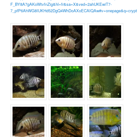
F_BY8A7gAKoWtvfnZig&hl=fr&sa=X&ved=2ahUKEwiT7-
7_pfP6AhWG8IUKHd52DgQ4WhDoAXoECAIQAw#v=onepage&q=cryptohe