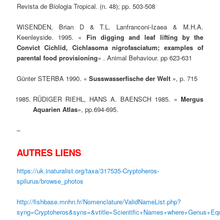
Revista de Biologia Tropical. (n. 48); pp. 503-508
WISENDEN, Brian D & T.L. Lanfranconi-Izaea & M.H.A.
Keenleyside. 1995. «
Fin digging and leaf lifting by the
Convict Cichlid, Cichlasoma nigrofasciatum; examples of
parental food provisioning
« . Animal Behaviour. pp 623-631
Günter STERBA 1990. «
Susswasserfische der Welt
», p. 715
RÜDIGER RIEHL, HANS A. BAENSCH 1985. «
Mergus
Aquarien Atlas
», pp.694-695.
–
AUTRES LIENS
https://uk.inaturalist.org/taxa/317535-Cryptoheros-
spilurus/browse_photos
http://fishbase.mnhn.fr/Nomenclature/ValidNameList.php?
syng=Cryptoheros&syns=&vtitle=Scientific+Names+where+Genus