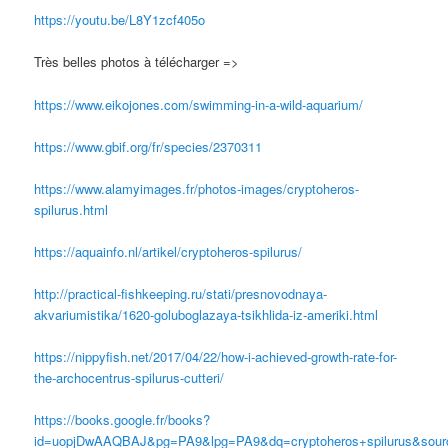
https://youtu.be/L8Y1zcf405o
Très belles photos à télécharger =>
https://www.eikojones.com/swimming-in-a-wild-aquarium/
https://www.gbif.org/fr/species/2370311
https://www.alamyimages.fr/photos-images/cryptoheros-
spilurus.html
https://aquainfo.nl/artikel/cryptoheros-spilurus/
http://practical-fishkeeping.ru/stati/presnovodnaya-
akvariumistika/1620-goluboglazaya-tsikhlida-iz-ameriki.html
https://nippyfish.net/2017/04/22/how-i-achieved-growth-rate-for-
the-archocentrus-spilurus-cutteri/
https://books.google.fr/books?
id=uopjDwAAQBAJ&pg=PA9&lpg=PA9&dq=cryptoheros+spilurus&sou