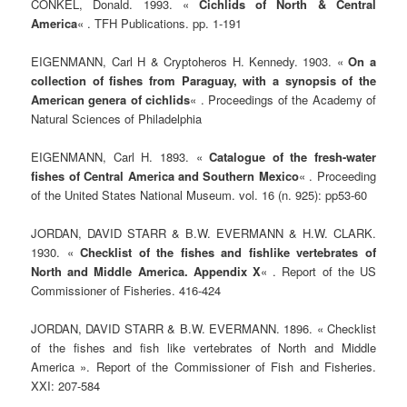
CONKEL, Donald. 1993. «
Cichlids of North & Central
America
« . TFH Publications. pp. 1-191
EIGENMANN, Carl H & Cryptoheros H. Kennedy. 1903. «
On a
collection of fishes from Paraguay, with a synopsis of the
American genera of cichlids
« . Proceedings of the Academy of
Natural Sciences of Philadelphia
EIGENMANN, Carl H. 1893. «
Catalogue of the fresh-water
fishes of Central America and Southern Mexico
« . Proceeding
of the United States National Museum. vol. 16 (n. 925): pp53-60
JORDAN, DAVID STARR & B.W. EVERMANN & H.W. CLARK.
1930. «
Checklist of the fishes and fishlike vertebrates of
North and Middle America. Appendix X
« . Report of the US
Commissioner of Fisheries. 416-424
JORDAN, DAVID STARR & B.W. EVERMANN. 1896. « Checklist
of the fishes and fish like vertebrates of North and Middle
America ». Report of the Commissioner of Fish and Fisheries.
XXI: 207-584