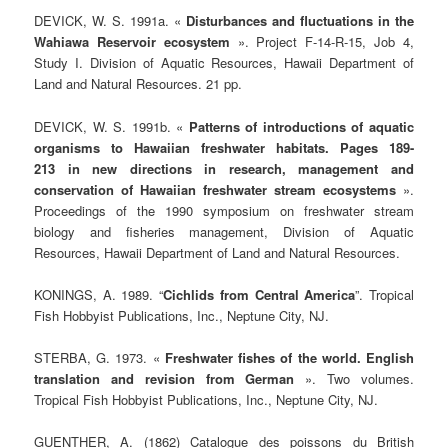
DEVICK, W. S. 1991a. «
Disturbances and fluctuations in the
Wahiawa Reservoir ecosystem
». Project F-14-R-15, Job 4,
Study I. Division of Aquatic Resources, Hawaii Department of
Land and Natural Resources. 21 pp.
DEVICK, W. S. 1991b. «
Patterns of introductions of aquatic
organisms to Hawaiian freshwater habitats. Pages 189-
213 in new directions in research, management and
conservation of Hawaiian freshwater stream ecosystems
».
Proceedings of the 1990 symposium on freshwater stream
biology and fisheries management, Division of Aquatic
Resources, Hawaii Department of Land and Natural Resources.
KONINGS, A. 1989. “
Cichlids from Central America
”. Tropical
Fish Hobbyist Publications, Inc., Neptune City, NJ.
STERBA, G. 1973. «
Freshwater fishes of the world. English
translation and revision from German
». Two volumes.
Tropical Fish Hobbyist Publications, Inc., Neptune City, NJ.
GUENTHER, A. (1862) Catalogue des poissons du British