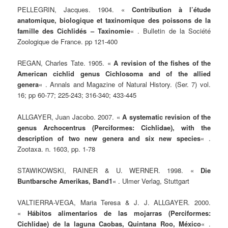
PELLEGRIN, Jacques. 1904. «
Contribution à l’étude
anatomique, biologique et taxinomique des poissons de la
famille des Cichlidés – Taxinomie
« . Bulletin de la Société
Zoologique de France. pp 121-400
REGAN, Charles Tate. 1905. «
A revision of the fishes of the
American cichlid genus Cichlosoma and of the allied
genera
« . Annals and Magazine of Natural History. (Ser. 7) vol.
16; pp 60-77; 225-243; 316-340; 433-445
ALLGAYER, Juan Jacobo. 2007. «
A systematic revision of the
genus Archocentrus (Perciformes: Cichlidae), with the
description of two new genera and six new species
« .
Zootaxa. n. 1603, pp. 1-78
STAWIKOWSKI, RAINER & U. WERNER. 1998. «
Die
Buntbarsche Amerikas, Band1
« . Ulmer Verlag, Stuttgart
VALTIERRA-VEGA, Maria Teresa & J. J. ALLGAYER. 2000.
«
Hábitos alimentarios de las mojarras (Perciformes:
Cichlidae) de la laguna Caobas, Quintana Roo, México
« .