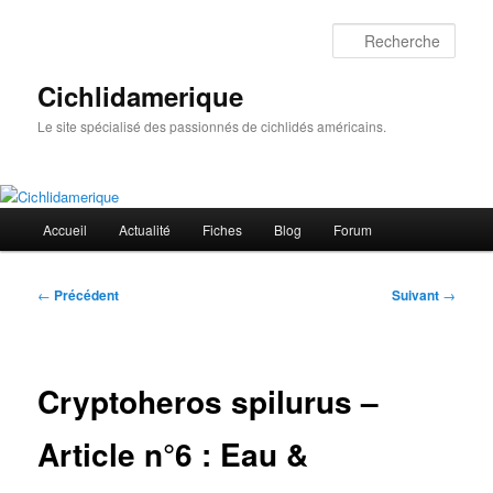
Aller
au
Rech
contenu
principal
Cichlidamerique
Le site spécialisé des passionnés de cichlidés américains.
Menu
Accueil
Actualité
Fiches
Blog
Forum
principal
Navigation
←
Précédent
Suivant
→
des
articles
Cryptoheros spilurus –
Article n°6 : Eau &