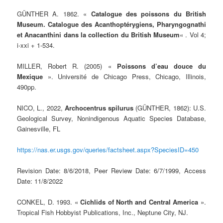
GÜNTHER A. 1862. «
Catalogue des poissons du British
Museum. Catalogue des Acanthoptérygiens, Pharyngognathi
et Anacanthini dans la collection du British Museum
« . Vol 4;
i-xxi + 1-534.
MILLER, Robert R. (2005) «
Poissons d’eau douce du
Mexique
». Université de Chicago Press, Chicago, Illinois,
490pp.
NICO, L., 2022,
Archocentrus spilurus
(GÜNTHER, 1862): U.S.
Geological Survey, Nonindigenous Aquatic Species Database,
Gainesville, FL
https://nas.er.usgs.gov/queries/factsheet.aspx?SpeciesID=450
Revision Date: 8/6/2018, Peer Review Date: 6/7/1999, Access
Date: 11/8/2022
CONKEL, D. 1993. «
Cichlids of North and Central America
».
Tropical Fish Hobbyist Publications, Inc., Neptune City, NJ.