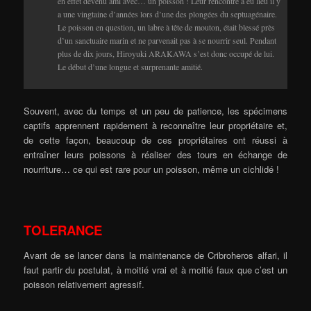
en effet devenu ami avec… un poisson ! Leur rencontre a eu lieu il y
a une vingtaine d’années lors d’une des plongées du septuagénaire.
Le poisson en question, un labre à tête de mouton, était blessé près
d’un sanctuaire marin et ne parvenait pas à se nourrir seul. Pendant
plus de dix jours, Hiroyuki ARAKAWA s’est donc occupé de lui.
Le début d’une longue et surprenante amitié.
Souvent, avec du temps et un peu de patience, les spécimens
captifs apprennent rapidement à reconnaître leur propriétaire et,
de cette façon, beaucoup de ces propriétaires ont réussi à
entraîner leurs poissons à réaliser des tours en échange de
nourriture… ce qui est rare pour un poisson, même un cichlidé !
TOLERANCE
Avant de se lancer dans la maintenance de Cribroheros alfari, il
faut partir du postulat, à moitié vrai et à moitié faux que c’est un
poisson relativement agressif.