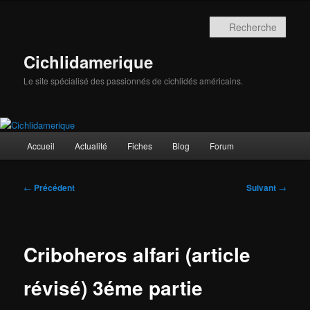
Aller
au
Rech
contenu
principal
Cichlidamerique
Le site spécialisé des passionnés de cichlidés américains.
Menu
Accueil
Actualité
Fiches
Blog
Forum
principal
Navigation
←
Précédent
Suivant
→
des
articles
Criboheros alfari (article
révisé) 3éme partie