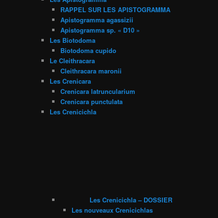
RAPPEL SUR LES APISTOGRAMMA
Apistogramma agassizii
Apistogramma sp. « D10 »
Les Biotodoma
Biotodoma cupido
Le Cleithracara
Cleithracara maronii
Les Crenicara
Crenicara latruncularium
Crenicara punctulata
Les Crenicichla
Les Crenicichla – DOSSIER
Les nouveaux Crenicichlas