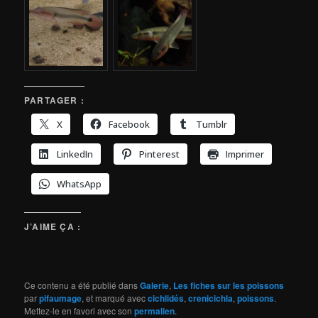
PARTAGER :
X
Facebook
Tumblr
LinkedIn
Pinterest
Imprimer
WhatsApp
J’AIME ÇA :
Ce contenu a été publié dans
Galerie
,
Les fiches sur les poissons
par
pifaumage
, et marqué avec
cichlidés
,
crenicichla
,
poissons
.
Mettez-le en favori avec son
permalien
.