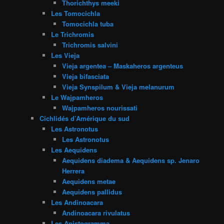
Thorichthys meeki
Les Tomocichla
Tomocichla tuba
Le Trichromis
Trichromis salvini
Les Vieja
Vieja argentea – Maskaheros argenteus
Vieja bifasciata
Vieja Synspilum & Vieja melanurum
Le Wajpamheros
Wajpamheros nourissati
Cichlidés d’Amérique du sud
Les Astronotus
Les Astronotus
Les Aequidens
Aequidens diadema & Aequidens sp. Jenaro
Herrera
Aequidens metae
Aequidens pallidus
Les Andinoacara
Andinoacara rivulatus
Les Apistogramma