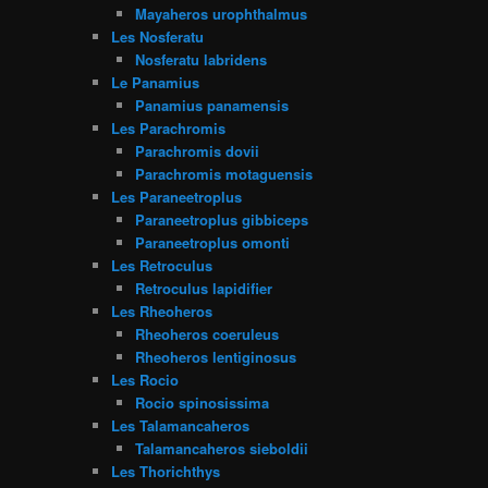
Mayaheros urophthalmus
Les Nosferatu
Nosferatu labridens
Le Panamius
Panamius panamensis
Les Parachromis
Parachromis dovii
Parachromis motaguensis
Les Paraneetroplus
Paraneetroplus gibbiceps
Paraneetroplus omonti
Les Retroculus
Retroculus lapidifier
Les Rheoheros
Rheoheros coeruleus
Rheoheros lentiginosus
Les Rocio
Rocio spinosissima
Les Talamancaheros
Talamancaheros sieboldii
Les Thorichthys