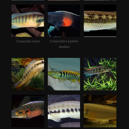
Crenicichla cincta
Crenicichla Lugubris
dandara