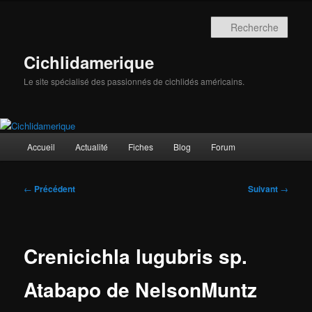
Aller
au
Rech
contenu
principal
Cichlidamerique
Le site spécialisé des passionnés de cichlidés américains.
Menu
Accueil
Actualité
Fiches
Blog
Forum
principal
Navigation
←
Précédent
Suivant
→
des
articles
Crenicichla lugubris sp.
Atabapo de NelsonMuntz