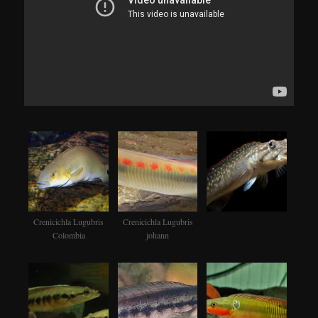
Crenicichla Lugubris
Crenicichla Lugubris
Colombia
johann