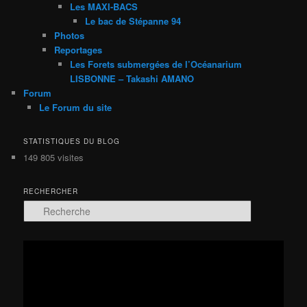
Les MAXI-BACS
Le bac de Stépanne 94
Photos
Reportages
Les Forets submergées de l’Océanarium
LISBONNE – Takashi AMANO
Forum
Le Forum du site
STATISTIQUES DU BLOG
149 805 visites
RECHERCHER
R
e
c
h
Lecteur
e
vidéo
r
c
h