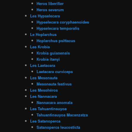
Heros liberifier
Heros severum
Les Hypselecara
Hypselecara coryphaenoides
Hypselecara temporalis
Le Hoplarchus
Hoplarchus psittacus
Les Krobia
Krobia guianensis
Krobia itanyi
Les Laetacara
Laetacara curviceps
Les Mesonauta
Mesonauta festivus
Les Mesohéros
Les Nannacara
Nannacara anomala
Les Tahuantinsuyoa
Tahuantinsuyoa Macanzatza
Les Satanoperca
Satanoperca leucosticta