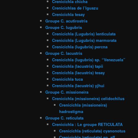
Crenicichla chicha
Crenicichlas de l’Iguazu
Crenicichla tesay
Groupe C. acutirostris
Groupe C. lugubris
Crenicichla (Lugubris) lenticulata
Crenicichla (Lugubris) marmorata
Crenicichla (lugubris) percna
Groupe C. lacustris
Crenicichla (lugubris) sp. “Venezuela”
Crenicichla (lacustris) tapii
Crenicichla (lacustris) tesay
Crenicichla tuca
Crenicichla (lacustris) yjhui
Groupe C. missioneira
Crenicichla (missioneira) celidochilus
Crenicichla (missioneira)
hadrostigma
Groupe C. reticulata
Crenicichla : Le groupe RETICULATA
Crenicichla (reticulata) cyanonotus
Crenicichla (reticulata) sp. aff.