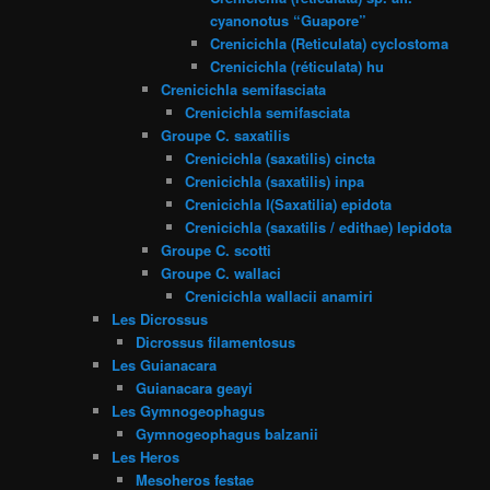
cyanonotus “Guapore”
Crenicichla (Reticulata) cyclostoma
Crenicichla (réticulata) hu
Crenicichla semifasciata
Crenicichla semifasciata
Groupe C. saxatilis
Crenicichla (saxatilis) cincta
Crenicichla (saxatilis) inpa
Crenicichla l(Saxatilia) epidota
Crenicichla (saxatilis / edithae) lepidota
Groupe C. scotti
Groupe C. wallaci
Crenicichla wallacii anamiri
Les Dicrossus
Dicrossus filamentosus
Les Guianacara
Guianacara geayi
Les Gymnogeophagus
Gymnogeophagus balzanii
Les Heros
Mesoheros festae