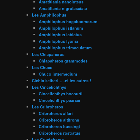
Amatitlania nanoluteus
Amatitlania nigrofasciata
Les Amphilophus
Amphilophus hogaboomorum
Amphilophus istlanum
Amphilophus labiatus
Amphilophus lyonsi
Amphilophus trimaculatum
Les Chiapaheros
Chiapaheros grammodes
Les Chuco
Chuco intermedium
Cichla kelberi ….et les autres !
Les Cincelichthys
Cincelichthys bocourti
Cincelichthys pearsei
Les Cribroheros
Cribroheros alfari
Cribroheros altifrons
Cribroheros bussingi
Cribroheros rostratus
Les Cryptoheros