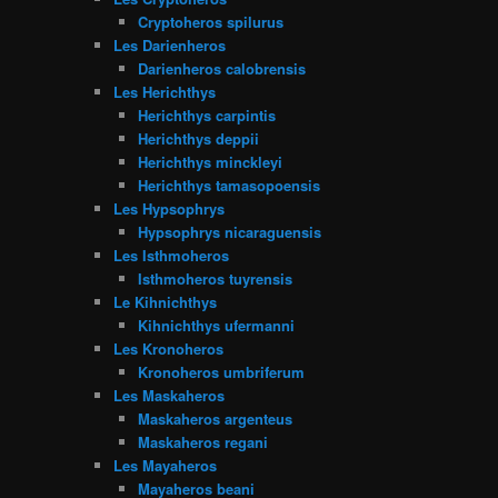
Cryptoheros spilurus
Les Darienheros
Darienheros calobrensis
Les Herichthys
Herichthys carpintis
Herichthys deppii
Herichthys minckleyi
Herichthys tamasopoensis
Les Hypsophrys
Hypsophrys nicaraguensis
Les Isthmoheros
Isthmoheros tuyrensis
Le Kihnichthys
Kihnichthys ufermanni
Les Kronoheros
Kronoheros umbriferum
Les Maskaheros
Maskaheros argenteus
Maskaheros regani
Les Mayaheros
Mayaheros beani