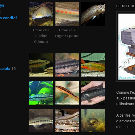
rys
LE MOT DE
5
a candidi
Crenicichla
Crenicichla
Lugubris
Lugubris johann
Colombia
s
sciata
16
Comme l’exp
aux passio
utilisateur
A ce titre, 
d’articles 
d’enrichir 