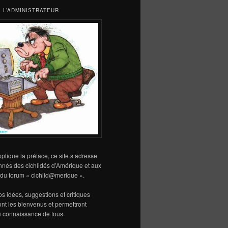
 L’ADMINISTRATEUR
lique la préface, ce site s’adresse
nnés des cichlidés d’Amérique et aux
s du forum « cichlid@merique ».
vos idées, suggestions et critiques
sont les bienvenus et permettront
la connaissance de tous.