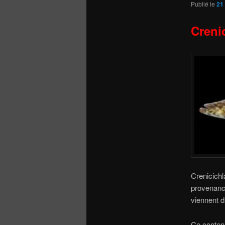
Publié le
21
Creni
Crenicich
provenance
viennent d
Ce contenu