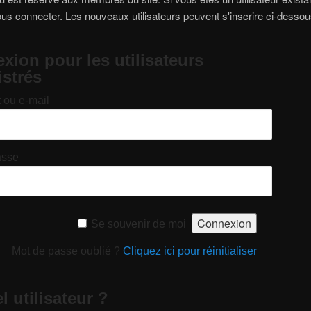
ous connecter. Les nouveaux utilisateurs peuvent s'inscrire ci-dessou
xion pour les utilisateurs
istrés
t ou e-mail
asse
Se souvenir de moi
Mot de passe oublié ?
Cliquez ici pour réinitialiser
 utilisateur ?