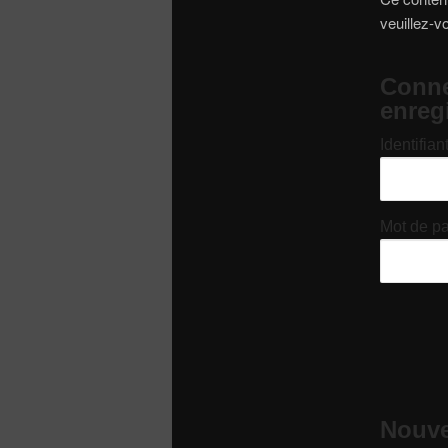
veuillez-v
Conne
enreg
Identifian
Mot de p
Nouvel