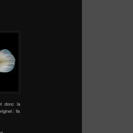
t donc la
ginel : Ils
t,