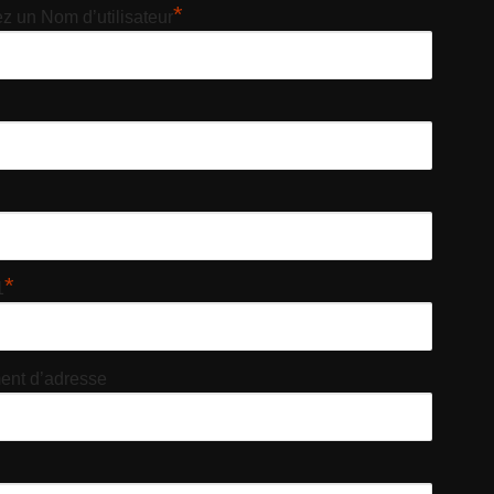
*
z un Nom d’utilisateur
*
1
nt d’adresse