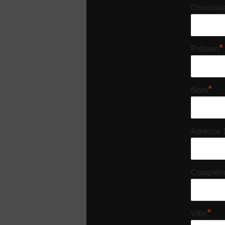
Choisisse
*
Prénom
*
Nom
Adresse 
Compléme
*
Ville