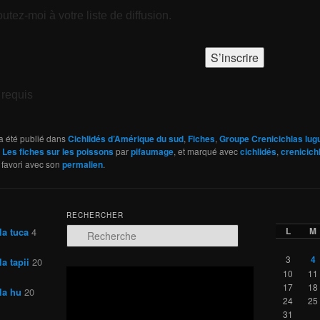
utez-moi à votre liste de diffusion.
requis
a été publié dans
Cichlidés d’Amérique du sud
,
Fiches
,
Groupe Crenicichlas lug
,
Les fiches sur les poissons
par
pifaumage
, et marqué avec
cichlidés
,
crenicich
 favori avec son
permalien
.
RECHERCHER
L
M
la tuca
4
R
e
c
3
4
a tapii
20
h
Lecteur
10
11
e
vidéo
17
18
la hu
20
r
24
25
c
31