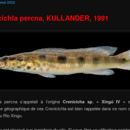
 mai 2022
cichla percna,
KULLANDER, 1991
la percna s’appelait à l’origine
Crenicicha sp. « Xingú IV »
e
 géographique de ces Crenicichla est bien rappelée dans ce nom ori
u Rio Xingu.
 est réservé aux membres du site. Si vous êtes un utilisateur existan