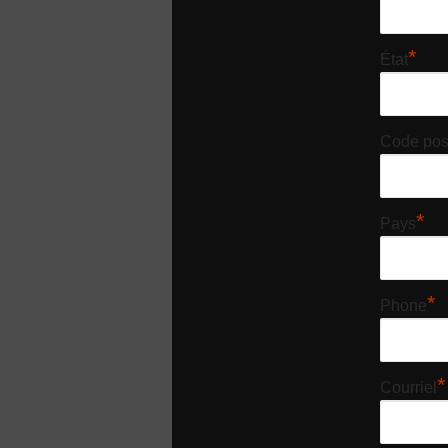
*
État
Code pos
*
Pays
*
Phone
*
Courriel