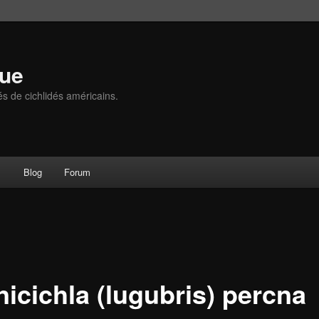
que
és de cichlidés américains.
s
Blog
Forum
nicichla (lugubris) percna