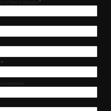
*
z un Nom d’utilisateur
*
1
nt d’adresse