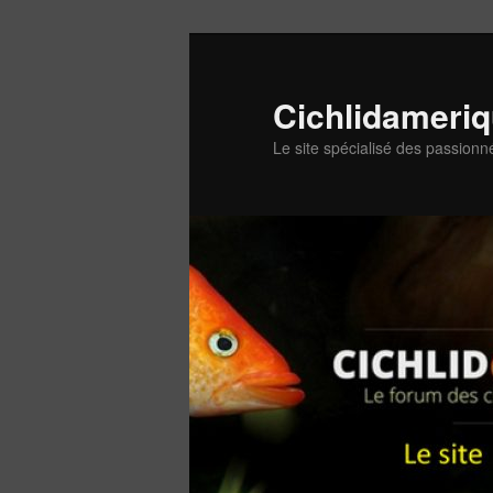
Aller
au
contenu
Cichlidameri
principal
Le site spécialisé des passionn