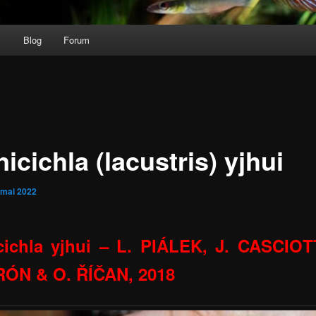
s
Blog
Forum
icichla (lacustris) yjhui
 mai 2022
cichla yjhui – L. PIÁLEK, J. CASCIOT
ÓN & O. ŘÍČAN, 2018