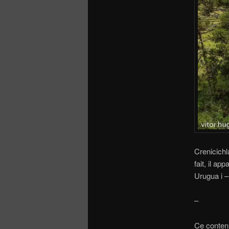
Crenicichl
fait, il a
Urugua i –
–
Ce contenu