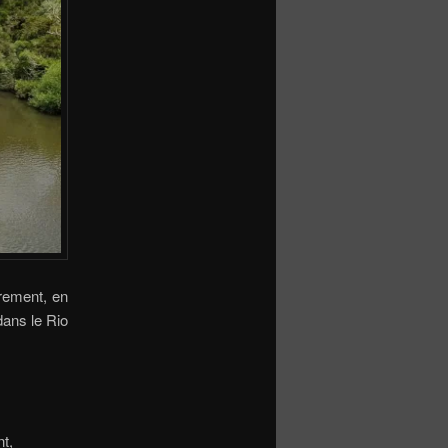
èrement, en
dans le Rio
t,