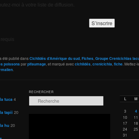
utez-moi à votre liste de diffusion.
requis
a été publié dans
Cichlidés d’Amérique du sud
,
Fiches
,
Groupe Crenicichlas lacu
les poissons
par
pifaumage
, et marqué avec
cichlidés
,
crenicichla
,
fiche
. Mettez-l
rmalien
.
RECHERCHER
L
M
la tuca
4
R
e
c
3
4
a tapii
20
h
Lecteur
10
11
e
vidéo
17
18
la hu
20
r
24
25
c
31
s