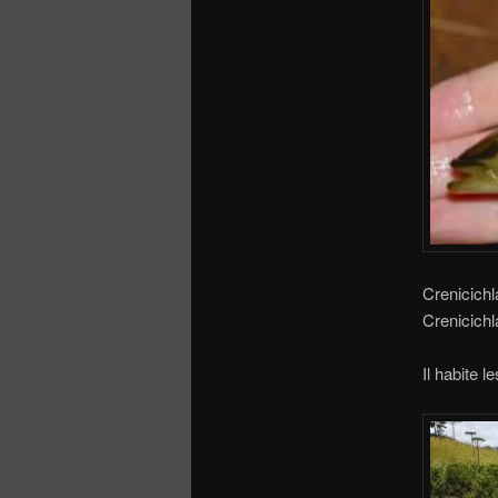
Crenicich
Crenicichl
Il habite 