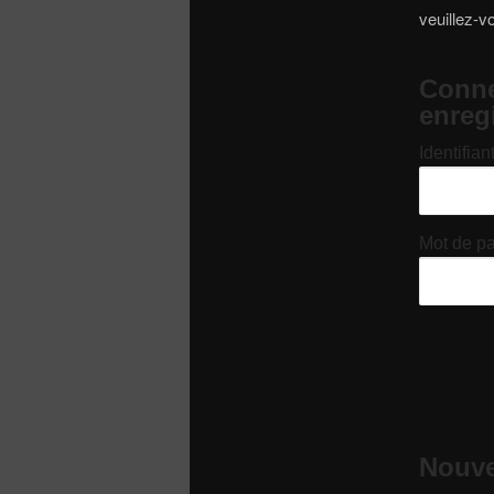
veuillez-v
Conne
enreg
Identifian
Mot de p
Nouvel