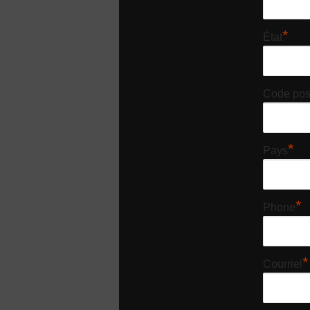
*
État
Code pos
*
Pays
*
Phone
*
Courriel