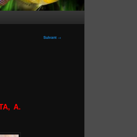
Suivant
→
TA, A.