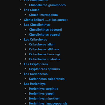
Chiapaheros grammodes
Les Chuco
Chuco intermedium
Cichla kelberi ….et les autres !
Les Cincelichthys
Cincelichthys bocourti
Cincelichthys pearsei
Les Cribroheros
Cribroheros alfari
Cribroheros altifrons
Cribroheros bussingi
Cribroheros rostratus
Les Cryptoheros
Cryptoheros spilurus
Les Darienheros
Darienheros calobrensis
Les Herichthys
Herichthys carpintis
Herichthys deppii
Herichthys minckleyi
Herichthys tamasopoensis