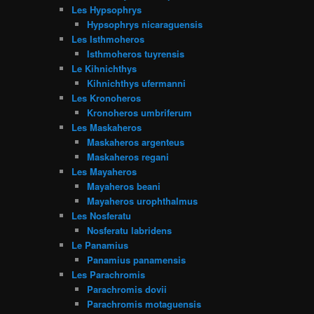
Les Hypsophrys
Hypsophrys nicaraguensis
Les Isthmoheros
Isthmoheros tuyrensis
Le Kihnichthys
Kihnichthys ufermanni
Les Kronoheros
Kronoheros umbriferum
Les Maskaheros
Maskaheros argenteus
Maskaheros regani
Les Mayaheros
Mayaheros beani
Mayaheros urophthalmus
Les Nosferatu
Nosferatu labridens
Le Panamius
Panamius panamensis
Les Parachromis
Parachromis dovii
Parachromis motaguensis