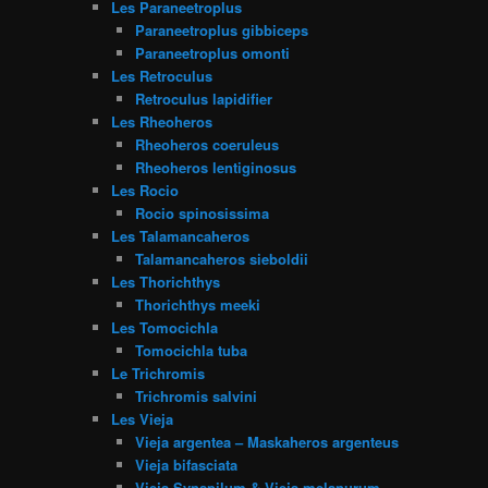
Les Paraneetroplus
Paraneetroplus gibbiceps
Paraneetroplus omonti
Les Retroculus
Retroculus lapidifier
Les Rheoheros
Rheoheros coeruleus
Rheoheros lentiginosus
Les Rocio
Rocio spinosissima
Les Talamancaheros
Talamancaheros sieboldii
Les Thorichthys
Thorichthys meeki
Les Tomocichla
Tomocichla tuba
Le Trichromis
Trichromis salvini
Les Vieja
Vieja argentea – Maskaheros argenteus
Vieja bifasciata
Vieja Synspilum & Vieja melanurum