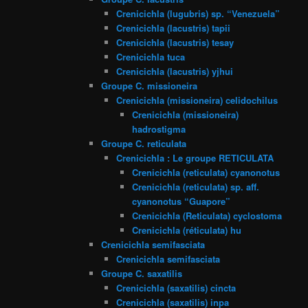
Crenicichla (lugubris) sp. “Venezuela”
Crenicichla (lacustris) tapii
Crenicichla (lacustris) tesay
Crenicichla tuca
Crenicichla (lacustris) yjhui
Groupe C. missioneira
Crenicichla (missioneira) celidochilus
Crenicichla (missioneira)
hadrostigma
Groupe C. reticulata
Crenicichla : Le groupe RETICULATA
Crenicichla (reticulata) cyanonotus
Crenicichla (reticulata) sp. aff.
cyanonotus “Guapore”
Crenicichla (Reticulata) cyclostoma
Crenicichla (réticulata) hu
Crenicichla semifasciata
Crenicichla semifasciata
Groupe C. saxatilis
Crenicichla (saxatilis) cincta
Crenicichla (saxatilis) inpa