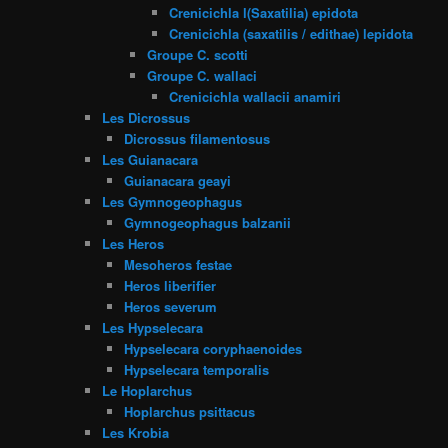
Crenicichla l(Saxatilia) epidota
Crenicichla (saxatilis / edithae) lepidota
Groupe C. scotti
Groupe C. wallaci
Crenicichla wallacii anamiri
Les Dicrossus
Dicrossus filamentosus
Les Guianacara
Guianacara geayi
Les Gymnogeophagus
Gymnogeophagus balzanii
Les Heros
Mesoheros festae
Heros liberifier
Heros severum
Les Hypselecara
Hypselecara coryphaenoides
Hypselecara temporalis
Le Hoplarchus
Hoplarchus psittacus
Les Krobia