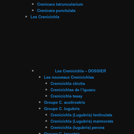
Crenicara latruncularium
Crenicara punctulata
Les Crenicichla
Les Crenicichla – DOSSIER
Les nouveaux Crenicichlas
Crenicichla chicha
Crenicichlas de l’Iguazu
Crenicichla tesay
Groupe C. acutirostris
Groupe C. lugubris
Crenicichla (Lugubris) lenticulata
Crenicichla (Lugubris) marmorata
Crenicichla (lugubris) percna
Groupe C. lacustris