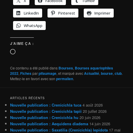
X
Facebook
Tumblr
LinkedIn
Pinterest
Imprimer
WhatsApp
J’AIME ÇA :
Chargement…
Ce contenu a été publié dans
Bourses
,
Bourses aquariophiles
2022
,
Fiches
par
pifaumage
, et marqué avec
Actualité
,
bourse
,
club
.
Mettez-le en favori avec son
permalien
.
ARTICLES RÉCENTS
Nouvelle publication : Crenicichla tuca
4 août 2026
Nouvelle publication : Crenicichla tapii
20 juillet 2026
Nouvelle publication : Crenicichla hu
20 juin 2026
Nouvelle publication : Aequidens diadema
14 juin 2026
Nouvelle publication : Saxatilia (Crenicichla) lepidota
17 mai