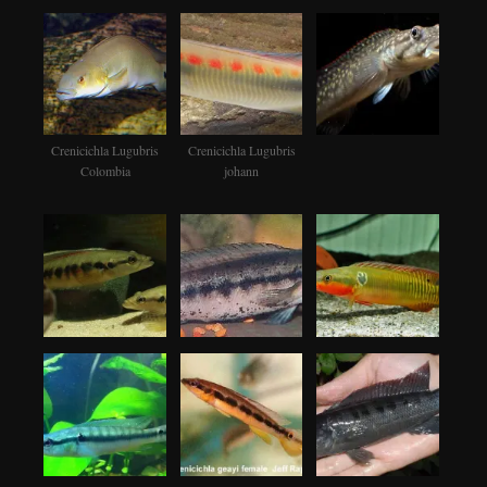
Crenicichla Lugubris
Crenicichla Lugubris
Colombia
johann