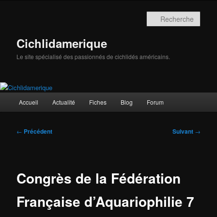
Aller
au
Rech
contenu
principal
Cichlidamerique
Le site spécialisé des passionnés de cichlidés américains.
Menu
Accueil
Actualité
Fiches
Blog
Forum
principal
Navigation
←
Précédent
Suivant
→
des
articles
Congrès de la Fédération
Française d’Aquariophilie 7