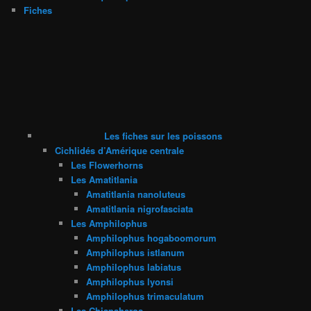
Fiches
Les fiches sur les poissons
Cichlidés d’Amérique centrale
Les Flowerhorns
Les Amatitlania
Amatitlania nanoluteus
Amatitlania nigrofasciata
Les Amphilophus
Amphilophus hogaboomorum
Amphilophus istlanum
Amphilophus labiatus
Amphilophus lyonsi
Amphilophus trimaculatum
Les Chiapaheros