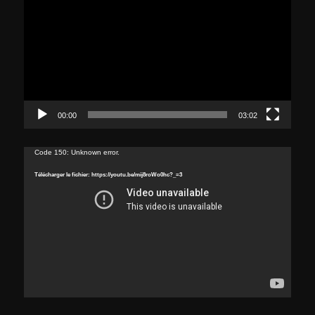
00:00
03:02
Lecteur
Code 150: Unknown error.
vidéo
Télécharger le fichier: https://youtu.be/mij8roWo0hc?_=3