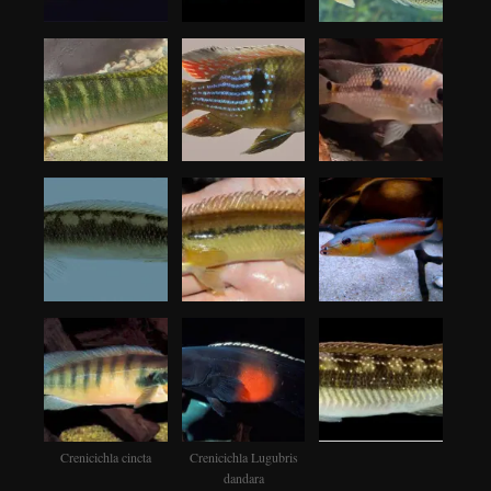
Crenicichla cincta
Crenicichla Lugubris
dandara