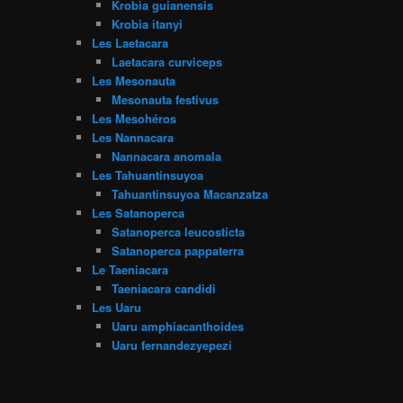
Krobia guianensis
Krobia itanyi
Les Laetacara
Laetacara curviceps
Les Mesonauta
Mesonauta festivus
Les Mesohéros
Les Nannacara
Nannacara anomala
Les Tahuantinsuyoa
Tahuantinsuyoa Macanzatza
Les Satanoperca
Satanoperca leucosticta
Satanoperca pappaterra
Le Taeniacara
Taeniacara candidi
Les Uaru
Uaru amphiacanthoides
Uaru fernandezyepezi