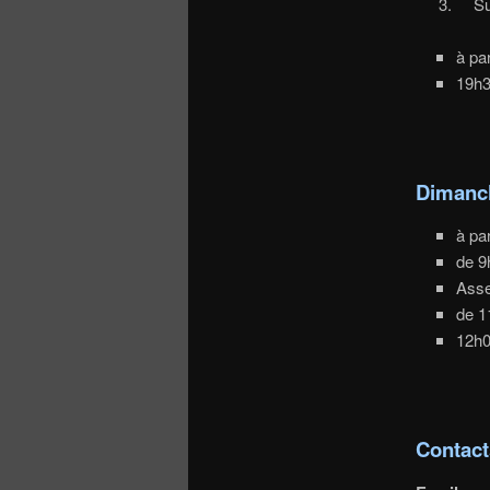
Surp
à par
19h3
Dimanch
à pa
de 9
Asse
de 1
12h0
Contact