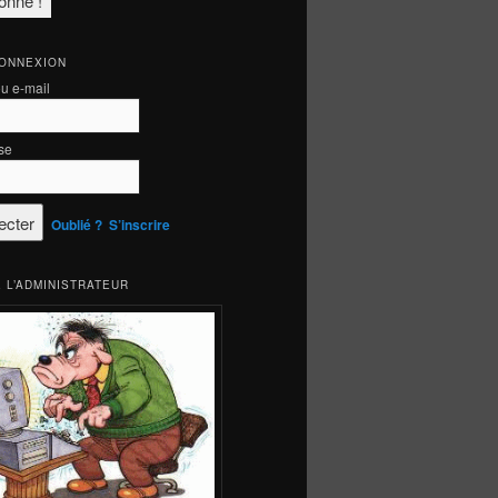
CONNEXION
ou e-mail
se
Oublié ?
S’inscrire
 L’ADMINISTRATEUR