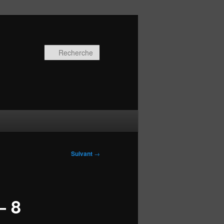
Recherche
Suivant
→
– 8