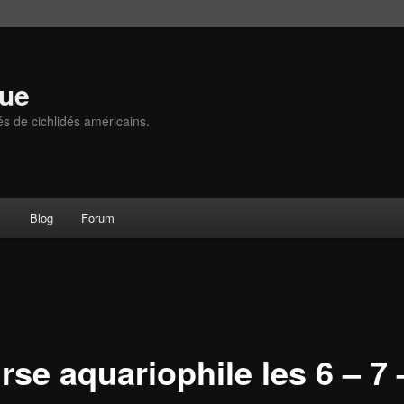
que
és de cichlidés américains.
s
Blog
Forum
se aquariophile les 6 – 7 