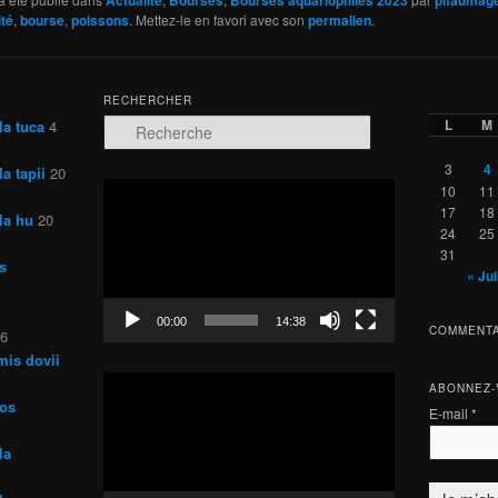
ité
,
bourse
,
poissons
. Mettez-le en favori avec son
permalien
.
RECHERCHER
L
M
la tuca
4
R
e
c
3
4
a tapii
20
h
Lecteur
10
11
e
vidéo
17
18
la hu
20
r
24
25
c
31
s
h
« Jui
e
00:00
14:38
COMMENTA
26
mis dovii
Lecteur
ABONNEZ-
vidéo
ros
E-mail
*
la