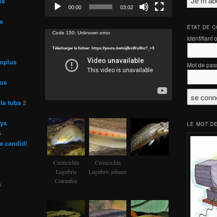
la
00:00
03:02
s
ÉTAT DE 
Lecteur
Code 150: Unknown error.
Identifiant 
vidéo
Télécharger le fichier: https://youtu.be/mij8roWo0hc?_=3
roplus
Mot de pas
ros
la tuba
2
rys
LE MOT DE
5
a candidi
Crenicichla
Crenicichla
Lugubris
Lugubris johann
Colombia
s