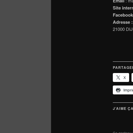
Email
: ma
Site inter
Facebook
Adresse :
21000 DIJ
PARTAGER
X
Impr
J’AIME ÇA
Ce contenu 