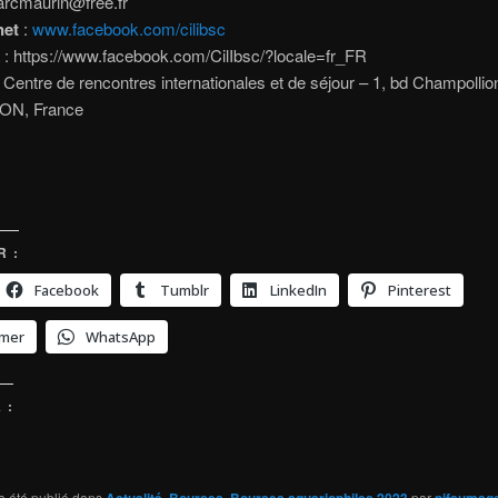
rcmaurin@free.fr
net
:
www.facebook.com/cilibsc
: https://www.facebook.com/CilIbsc/?locale=fr_FR
Centre de rencontres internationales et de séjour – 1, bd Champollio
ON, France
 :
Facebook
Tumblr
LinkedIn
Pinterest
imer
WhatsApp
 :
a été publié dans
Actualité
,
Bourses
,
Bourses aquariophiles 2023
par
pifaumag