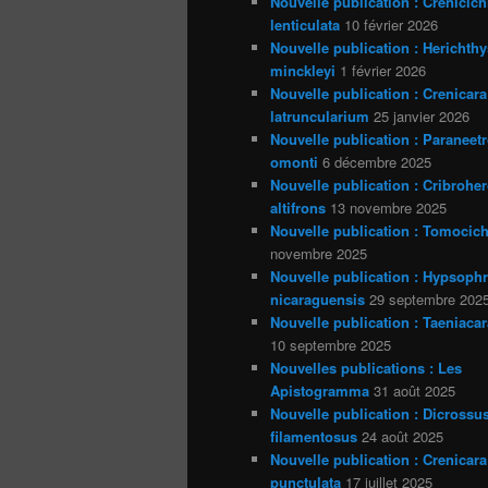
Nouvelle publication : Crenicich
lenticulata
10 février 2026
Nouvelle publication : Herichthy
minckleyi
1 février 2026
Nouvelle publication : Crenicara
latruncularium
25 janvier 2026
Nouvelle publication : Paraneet
omonti
6 décembre 2025
Nouvelle publication : Cribrohe
altifrons
13 novembre 2025
Nouvelle publication : Tomocich
novembre 2025
Nouvelle publication : Hypsoph
nicaraguensis
29 septembre 202
Nouvelle publication : Taeniacar
10 septembre 2025
Nouvelles publications : Les
Apistogramma
31 août 2025
Nouvelle publication : Dicrossu
filamentosus
24 août 2025
Nouvelle publication : Crenicara
punctulata
17 juillet 2025