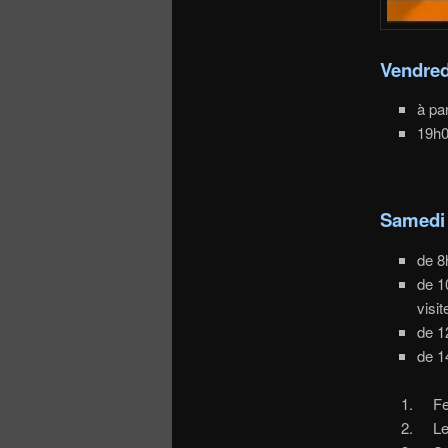
Vendred
à pa
19h0
Samedi 
de 8
de 1
visi
de 1
de 1
Feui
Les 