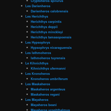
Cryptoheros spilurus
Les Darienheros
Darienheros calobrensis
Les Herichthys
Herichthys carpintis
Herichthys deppii
Herichthys minckleyi
Herichthys tamasopoensis
Les Hypsophrys
Hypsophrys nicaraguensis
Les Isthmoheros
Isthmoheros tuyrensis
Le Kihnichthys
Kihnichthys ufermanni
Les Kronoheros
Kronoheros umbriferum
Les Maskaheros
Maskaheros argenteus
Maskaheros regani
Les Mayaheros
Mayaheros beani
Mayaheros urophthalmus