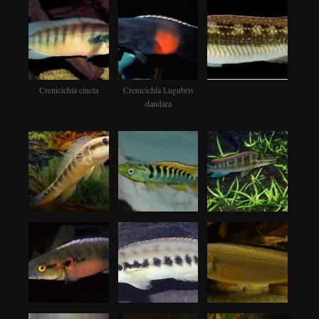
Crenicichla cincta
Crenicichla Lugubris
dandara