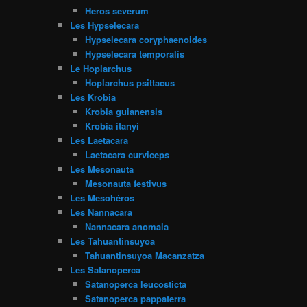
Heros severum
Les Hypselecara
Hypselecara coryphaenoides
Hypselecara temporalis
Le Hoplarchus
Hoplarchus psittacus
Les Krobia
Krobia guianensis
Krobia itanyi
Les Laetacara
Laetacara curviceps
Les Mesonauta
Mesonauta festivus
Les Mesohéros
Les Nannacara
Nannacara anomala
Les Tahuantinsuyoa
Tahuantinsuyoa Macanzatza
Les Satanoperca
Satanoperca leucosticta
Satanoperca pappaterra