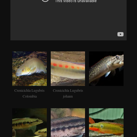
Crenicichla Lugubris
Crenicichla Lugubris
Colombia
johann