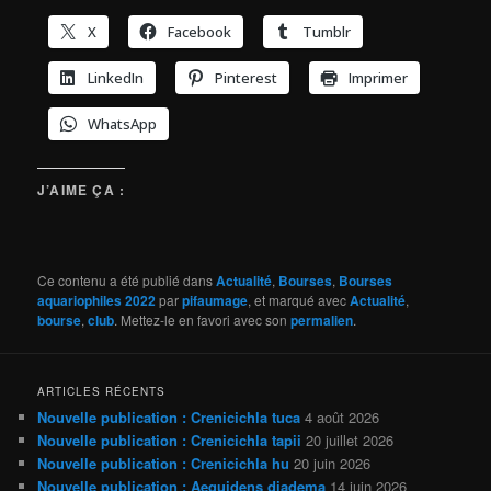
X
Facebook
Tumblr
LinkedIn
Pinterest
Imprimer
WhatsApp
J’AIME ÇA :
Ce contenu a été publié dans
Actualité
,
Bourses
,
Bourses
aquariophiles 2022
par
pifaumage
, et marqué avec
Actualité
,
bourse
,
club
. Mettez-le en favori avec son
permalien
.
ARTICLES RÉCENTS
Nouvelle publication : Crenicichla tuca
4 août 2026
Nouvelle publication : Crenicichla tapii
20 juillet 2026
Nouvelle publication : Crenicichla hu
20 juin 2026
Nouvelle publication : Aequidens diadema
14 juin 2026