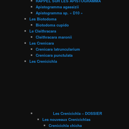
RAPPEL SUR LES APISTOGRAMMA
Apistogramma agassizii
Apistogramma sp. « D10 »
Les Biotodoma
Biotodoma cupido
Le Cleithracara
Cleithracara maronii
Les Crenicara
Crenicara latruncularium
Crenicara punctulata
Les Crenicichla
Les Crenicichla – DOSSIER
Les nouveaux Crenicichlas
Crenicichla chicha