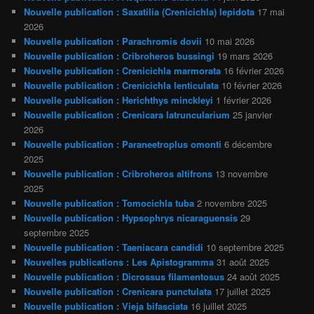
Nouvelle publication : Saxatilia (Crenicichla) lepidota
17 mai
2026
Nouvelle publication : Parachromis dovii
10 mai 2026
Nouvelle publication : Cribroheros bussingi
19 mars 2026
Nouvelle publication : Crenicichla marmorata
16 février 2026
Nouvelle publication : Crenicichla lenticulata
10 février 2026
Nouvelle publication : Herichthys minckleyi
1 février 2026
Nouvelle publication : Crenicara latruncularium
25 janvier
2026
Nouvelle publication : Paraneetroplus omonti
6 décembre
2025
Nouvelle publication : Cribroheros altifrons
13 novembre
2025
Nouvelle publication : Tomocichla tuba
2 novembre 2025
Nouvelle publication : Hypsophrys nicaraguensis
29
septembre 2025
Nouvelle publication : Taeniacara candidi
10 septembre 2025
Nouvelles publications : Les Apistogramma
31 août 2025
Nouvelle publication : Dicrossus filamentosus
24 août 2025
Nouvelle publication : Crenicara punctulata
17 juillet 2025
Nouvelle publication : Vieja bifasciata
16 juillet 2025