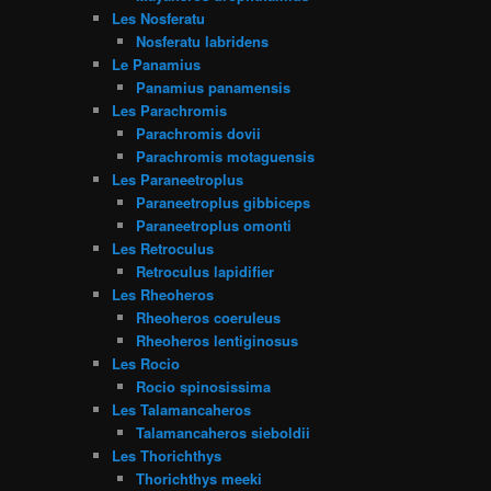
Les Nosferatu
Nosferatu labridens
Le Panamius
Panamius panamensis
Les Parachromis
Parachromis dovii
Parachromis motaguensis
Les Paraneetroplus
Paraneetroplus gibbiceps
Paraneetroplus omonti
Les Retroculus
Retroculus lapidifier
Les Rheoheros
Rheoheros coeruleus
Rheoheros lentiginosus
Les Rocio
Rocio spinosissima
Les Talamancaheros
Talamancaheros sieboldii
Les Thorichthys
Thorichthys meeki