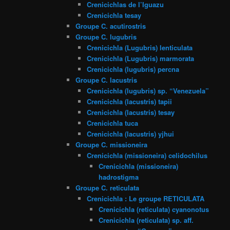
Crenicichlas de l’Iguazu
Crenicichla tesay
Groupe C. acutirostris
Groupe C. lugubris
Crenicichla (Lugubris) lenticulata
Crenicichla (Lugubris) marmorata
Crenicichla (lugubris) percna
Groupe C. lacustris
Crenicichla (lugubris) sp. “Venezuela”
Crenicichla (lacustris) tapii
Crenicichla (lacustris) tesay
Crenicichla tuca
Crenicichla (lacustris) yjhui
Groupe C. missioneira
Crenicichla (missioneira) celidochilus
Crenicichla (missioneira)
hadrostigma
Groupe C. reticulata
Crenicichla : Le groupe RETICULATA
Crenicichla (reticulata) cyanonotus
Crenicichla (reticulata) sp. aff.