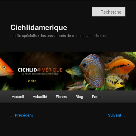
Aller
au
Rech
contenu
principal
Cichlidamerique
Le site spécialisé des passionnés de cichlidés américains.
Menu
Accueil
Actualité
Fiches
Blog
Forum
principal
Navigation
←
Précédent
Suivant
→
des
articles