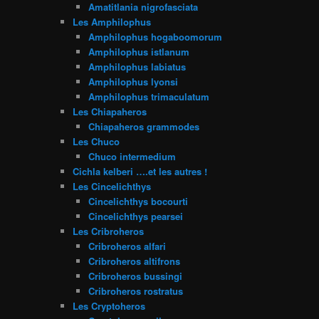
Amatitlania nigrofasciata
Les Amphilophus
Amphilophus hogaboomorum
Amphilophus istlanum
Amphilophus labiatus
Amphilophus lyonsi
Amphilophus trimaculatum
Les Chiapaheros
Chiapaheros grammodes
Les Chuco
Chuco intermedium
Cichla kelberi ….et les autres !
Les Cincelichthys
Cincelichthys bocourti
Cincelichthys pearsei
Les Cribroheros
Cribroheros alfari
Cribroheros altifrons
Cribroheros bussingi
Cribroheros rostratus
Les Cryptoheros