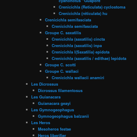
cyanonotus “Guapore”
Crenicichla (Reticulata) cyclostoma
Crenicichla (réticulata) hu
Crenicichla semifasciata
Crenicichla semifasciata
Groupe C. saxatilis
Crenicichla (saxatilis) cincta
Crenicichla (saxatilis) inpa
Crenicichla l(Saxatilia) epidota
Crenicichla (saxatilis / edithae) lepidota
Groupe C. scotti
Groupe C. wallaci
Crenicichla wallacii anamiri
Les Dicrossus
Dicrossus filamentosus
Les Guianacara
Guianacara geayi
Les Gymnogeophagus
Gymnogeophagus balzanii
Les Heros
Mesoheros festae
Heros liberifier