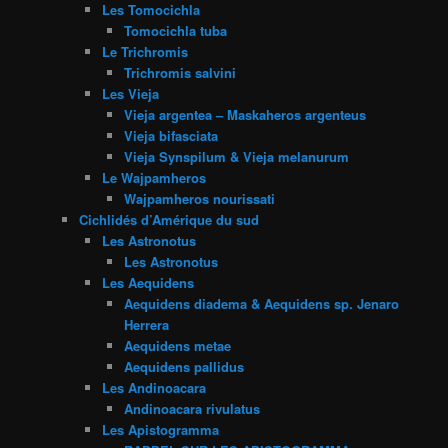
Les Tomocichla
Tomocichla tuba
Le Trichromis
Trichromis salvini
Les Vieja
Vieja argentea – Maskaheros argenteus
Vieja bifasciata
Vieja Synspilum & Vieja melanurum
Le Wajpamheros
Wajpamheros nourissati
Cichlidés d’Amérique du sud
Les Astronotus
Les Astronotus
Les Aequidens
Aequidens diadema & Aequidens sp. Jenaro
Herrera
Aequidens metae
Aequidens pallidus
Les Andinoacara
Andinoacara rivulatus
Les Apistogramma