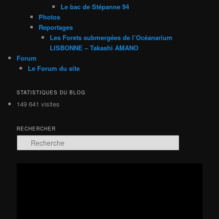
Le bac de Stépanne 94
Photos
Reportages
Les Forets submergées de l’Océanarium
LISBONNE – Takashi AMANO
Forum
Le Forum du site
STATISTIQUES DU BLOG
149 641 visites
RECHERCHER
R
e
c
h
Lecteur
e
vidéo
r
c
h
e