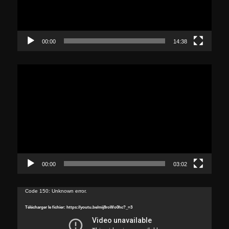
00:00
14:38
Lecteur
vidéo
00:00
03:02
Lecteur
Code 150: Unknown error.
vidéo
Télécharger le fichier: https://youtu.be/mij8roWo0hc?_=3