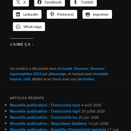
X
Facebook
Tumblr
LinkedIn
Pinterest
Imprimer
WhatsApp
J’AIME ÇA :
Ce contenu a été publié dans
Actualité
,
Bourses
,
Bourses
aquariophiles 2022
par
pifaumage
, et marqué avec
Actualité
,
bourse
,
club
. Mettez-le en favori avec son
permalien
.
ARTICLES RÉCENTS
Nouvelle publication : Crenicichla tuca
4 août 2026
Nouvelle publication : Crenicichla tapii
20 juillet 2026
Nouvelle publication : Crenicichla hu
20 juin 2026
Nouvelle publication : Aequidens diadema
14 juin 2026
Nouvelle publication : Saxatilia (Crenicichla) lepidota
17 mai