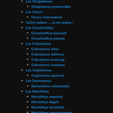
Les Chiapaheros
Chiapaheros grammodes
Les Chuco
Chuco intermedium
Cichla kelberi ….et les autres !
Les Cincelichthys
Cincelichthys bocourti
Cincelichthys pearsei
Les Cribroheros
Cribroheros alfari
Cribroheros altifrons
Cribroheros bussingi
Cribroheros rostratus
Les Cryptoheros
Cryptoheros spilurus
Les Darienheros
Darienheros calobrensis
Les Herichthys
Herichthys carpintis
Herichthys deppii
Herichthys minckleyi
Herichthys tamasopoensis