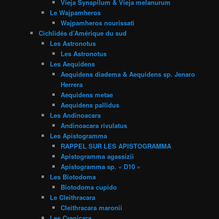
Vieja Synspilum & Vieja melanurum
Le Wajpamheros
Wajpamheros nourissati
Cichlidés d’Amérique du sud
Les Astronotus
Les Astronotus
Les Aequidens
Aequidens diadema & Aequidens sp. Jenaro
Herrera
Aequidens metae
Aequidens pallidus
Les Andinoacara
Andinoacara rivulatus
Les Apistogramma
RAPPEL SUR LES APISTOGRAMMA
Apistogramma agassizii
Apistogramma sp. « D10 »
Les Biotodoma
Biotodoma cupido
Le Cleithracara
Cleithracara maronii
Les Crenicara