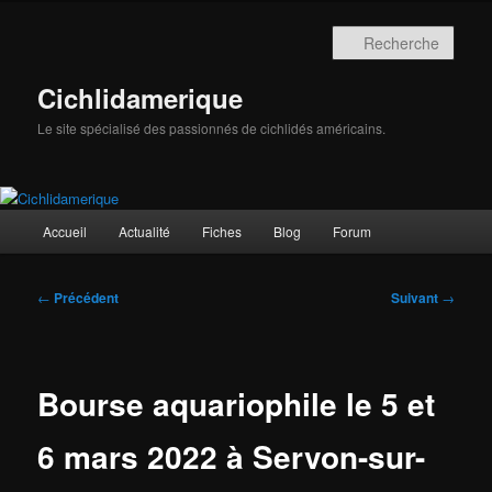
Aller
au
Rech
contenu
principal
Cichlidamerique
Le site spécialisé des passionnés de cichlidés américains.
Menu
Accueil
Actualité
Fiches
Blog
Forum
principal
Navigation
←
Précédent
Suivant
→
des
articles
Bourse aquariophile le 5 et
6 mars 2022 à Servon-sur-