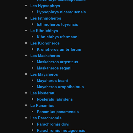
Les Hypsophrys
Hypsophrys nicaraguensis
Les Isthmoheros
Isthmoheros tuyrensis
Le Kihnichthys
Kihnichthys ufermanni
Les Kronoheros
Kronoheros umbriferum
Les Maskaheros
Maskaheros argenteus
Maskaheros regani
Les Mayaheros
Mayaheros beani
Mayaheros urophthalmus
Les Nosferatu
Nosferatu labridens
Le Panamius
Panamius panamensis
Les Parachromis
Parachromis dovii
Parachromis motaguensis