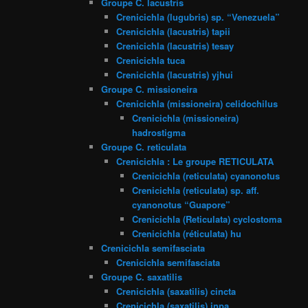
Groupe C. lacustris
Crenicichla (lugubris) sp. “Venezuela”
Crenicichla (lacustris) tapii
Crenicichla (lacustris) tesay
Crenicichla tuca
Crenicichla (lacustris) yjhui
Groupe C. missioneira
Crenicichla (missioneira) celidochilus
Crenicichla (missioneira)
hadrostigma
Groupe C. reticulata
Crenicichla : Le groupe RETICULATA
Crenicichla (reticulata) cyanonotus
Crenicichla (reticulata) sp. aff.
cyanonotus “Guapore”
Crenicichla (Reticulata) cyclostoma
Crenicichla (réticulata) hu
Crenicichla semifasciata
Crenicichla semifasciata
Groupe C. saxatilis
Crenicichla (saxatilis) cincta
Crenicichla (saxatilis) inpa