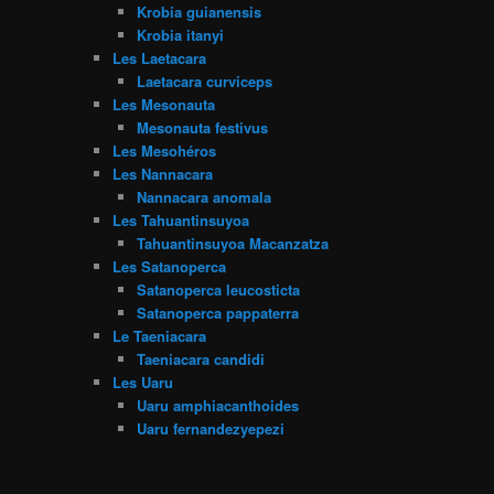
Krobia guianensis
Krobia itanyi
Les Laetacara
Laetacara curviceps
Les Mesonauta
Mesonauta festivus
Les Mesohéros
Les Nannacara
Nannacara anomala
Les Tahuantinsuyoa
Tahuantinsuyoa Macanzatza
Les Satanoperca
Satanoperca leucosticta
Satanoperca pappaterra
Le Taeniacara
Taeniacara candidi
Les Uaru
Uaru amphiacanthoides
Uaru fernandezyepezi