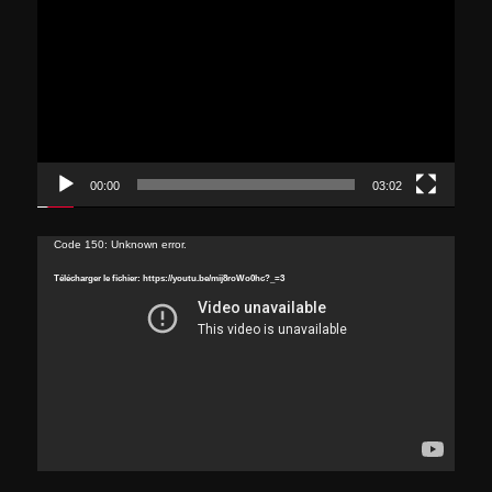
vidéo
00:00
03:02
Lecteur
Code 150: Unknown error.
vidéo
Télécharger le fichier: https://youtu.be/mij8roWo0hc?_=3