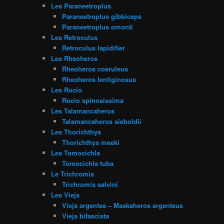
Les Paraneetroplus
Paraneetroplus gibbiceps
Paraneetroplus omonti
Les Retroculus
Retroculus lapidifier
Les Rheoheros
Rheoheros coeruleus
Rheoheros lentiginosus
Les Rocio
Rocio spinosissima
Les Talamancaheros
Talamancaheros sieboldii
Les Thorichthys
Thorichthys meeki
Les Tomocichla
Tomocichla tuba
Le Trichromis
Trichromis salvini
Les Vieja
Vieja argentea – Maskaheros argenteus
Vieja bifasciata