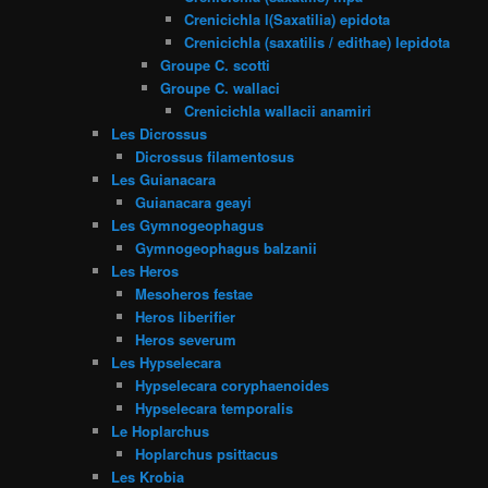
Crenicichla l(Saxatilia) epidota
Crenicichla (saxatilis / edithae) lepidota
Groupe C. scotti
Groupe C. wallaci
Crenicichla wallacii anamiri
Les Dicrossus
Dicrossus filamentosus
Les Guianacara
Guianacara geayi
Les Gymnogeophagus
Gymnogeophagus balzanii
Les Heros
Mesoheros festae
Heros liberifier
Heros severum
Les Hypselecara
Hypselecara coryphaenoides
Hypselecara temporalis
Le Hoplarchus
Hoplarchus psittacus
Les Krobia