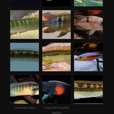
Crenicichla cincta
Crenicichla Lugubris
dandara