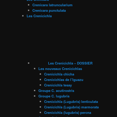
Crenicara latruncularium
Crenicara punctulata
Les Crenicichla
Les Crenicichla – DOSSIER
Les nouveaux Crenicichlas
Crenicichla chicha
Crenicichlas de l’Iguazu
Crenicichla tesay
Groupe C. acutirostris
Groupe C. lugubris
Crenicichla (Lugubris) lenticulata
Crenicichla (Lugubris) marmorata
Crenicichla (lugubris) percna