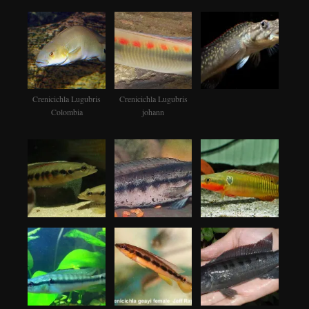
Crenicichla Lugubris
Crenicichla Lugubris
Colombia
johann