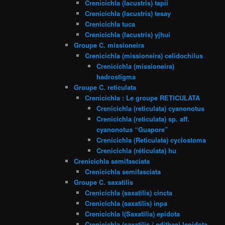
Crenicichla (lacustris) tapii
Crenicichla (lacustris) tesay
Crenicichla tuca
Crenicichla (lacustris) yjhui
Groupe C. missioneira
Crenicichla (missioneira) celidochilus
Crenicichla (missioneira)
hadrostigma
Groupe C. reticulata
Crenicichla : Le groupe RETICULATA
Crenicichla (reticulata) cyanonotus
Crenicichla (reticulata) sp. aff.
cyanonotus “Guapore”
Crenicichla (Reticulata) cyclostoma
Crenicichla (réticulata) hu
Crenicichla semifasciata
Crenicichla semifasciata
Groupe C. saxatilis
Crenicichla (saxatilis) cincta
Crenicichla (saxatilis) inpa
Crenicichla l(Saxatilia) epidota
Crenicichla (saxatilis / edithae) lepidota