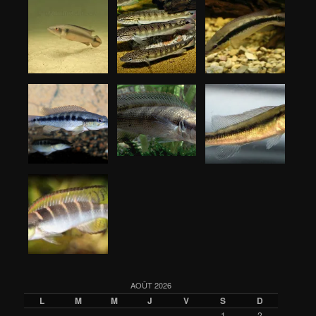
AOÛT 2026
L
M
M
J
V
S
D
1
2