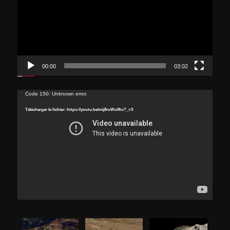
00:00
03:02
Lecteur
Code 150: Unknown error.
vidéo
Télécharger le fichier: https://youtu.be/mij8roWo0hc?_=3