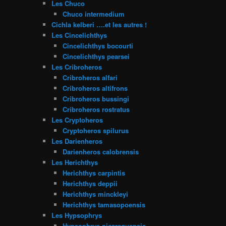
Les Chuco
Chuco intermedium
Cichla kelberi ….et les autres !
Les Cincelichthys
Cincelichthys bocourti
Cincelichthys pearsei
Les Cribroheros
Cribroheros alfari
Cribroheros altifrons
Cribroheros bussingi
Cribroheros rostratus
Les Cryptoheros
Cryptoheros spilurus
Les Darienheros
Darienheros calobrensis
Les Herichthys
Herichthys carpintis
Herichthys deppii
Herichthys minckleyi
Herichthys tamasopoensis
Les Hypsophrys
Hypsophrys nicaraguensis