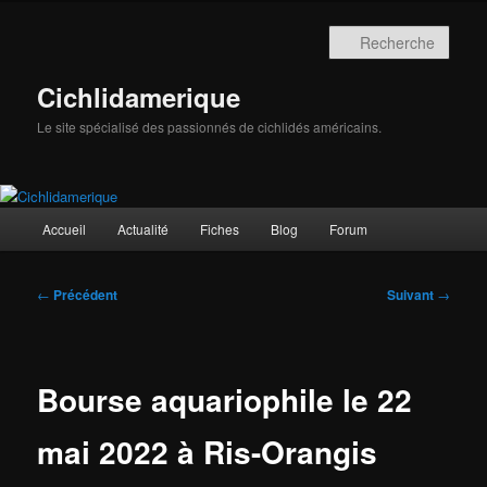
Aller
au
Rech
contenu
principal
Cichlidamerique
Le site spécialisé des passionnés de cichlidés américains.
Menu
Accueil
Actualité
Fiches
Blog
Forum
principal
Navigation
←
Précédent
Suivant
→
des
articles
Bourse aquariophile le 22
mai 2022 à Ris-Orangis