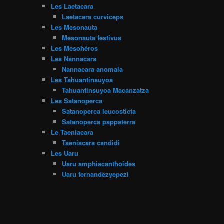
Les Laetacara
Laetacara curviceps
Les Mesonauta
Mesonauta festivus
Les Mesohéros
Les Nannacara
Nannacara anomala
Les Tahuantinsuyoa
Tahuantinsuyoa Macanzatza
Les Satanoperca
Satanoperca leucosticta
Satanoperca pappaterra
Le Taeniacara
Taeniacara candidi
Les Uaru
Uaru amphiacanthoides
Uaru fernandezyepezi