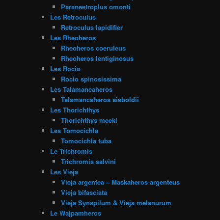
Paraneetroplus omonti
Les Retroculus
Retroculus lapidifier
Les Rheoheros
Rheoheros coeruleus
Rheoheros lentiginosus
Les Rocio
Rocio spinosissima
Les Talamancaheros
Talamancaheros sieboldii
Les Thorichthys
Thorichthys meeki
Les Tomocichla
Tomocichla tuba
Le Trichromis
Trichromis salvini
Les Vieja
Vieja argentea – Maskaheros argenteus
Vieja bifasciata
Vieja Synspilum & Vieja melanurum
Le Wajpamheros