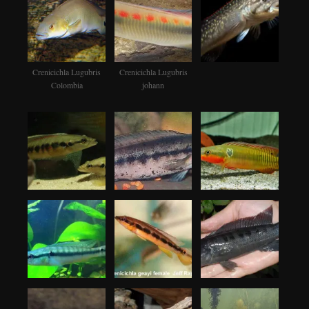
Crenicichla Lugubris
Crenicichla Lugubris
Colombia
johann