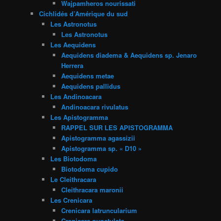
Wajpamheros nourissati
Cichlidés d’Amérique du sud
Les Astronotus
Les Astronotus
Les Aequidens
Aequidens diadema & Aequidens sp. Jenaro
Herrera
Aequidens metae
Aequidens pallidus
Les Andinoacara
Andinoacara rivulatus
Les Apistogramma
RAPPEL SUR LES APISTOGRAMMA
Apistogramma agassizii
Apistogramma sp. « D10 »
Les Biotodoma
Biotodoma cupido
Le Cleithracara
Cleithracara maronii
Les Crenicara
Crenicara latruncularium
Crenicara punctulata