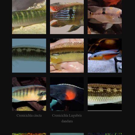
Crenicichla cincta
Crenicichla Lugubris
dandara