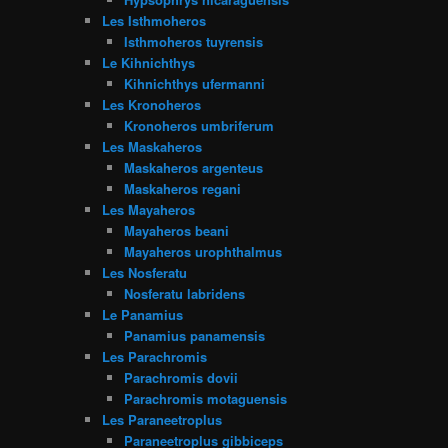
Les Isthmoheros
Isthmoheros tuyrensis
Le Kihnichthys
Kihnichthys ufermanni
Les Kronoheros
Kronoheros umbriferum
Les Maskaheros
Maskaheros argenteus
Maskaheros regani
Les Mayaheros
Mayaheros beani
Mayaheros urophthalmus
Les Nosferatu
Nosferatu labridens
Le Panamius
Panamius panamensis
Les Parachromis
Parachromis dovii
Parachromis motaguensis
Les Paraneetroplus
Paraneetroplus gibbiceps