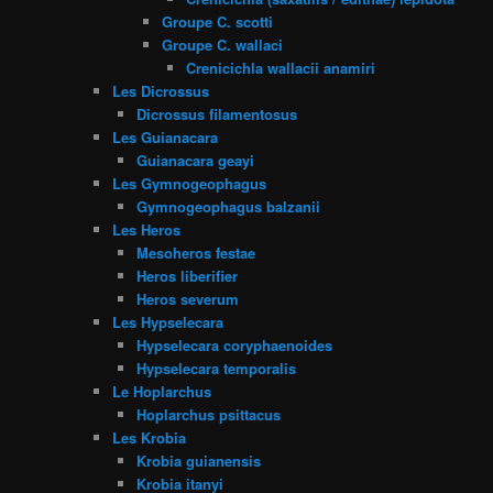
Groupe C. scotti
Groupe C. wallaci
Crenicichla wallacii anamiri
Les Dicrossus
Dicrossus filamentosus
Les Guianacara
Guianacara geayi
Les Gymnogeophagus
Gymnogeophagus balzanii
Les Heros
Mesoheros festae
Heros liberifier
Heros severum
Les Hypselecara
Hypselecara coryphaenoides
Hypselecara temporalis
Le Hoplarchus
Hoplarchus psittacus
Les Krobia
Krobia guianensis
Krobia itanyi