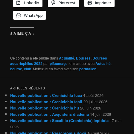
LinkedIn
Pinterest
Imprimer
WhatsApp
J’AIME ÇA :
Ce contenu a été publié dans
Actualité
,
Bourses
,
Bourses
aquariophiles 2022
par
pifaumage
, et marqué avec
Actualité
,
bourse
,
club
. Mettez-le en favori avec son
permalien
.
ARTICLES RÉCENTS
Nouvelle publication : Crenicichla tuca
4 août 2026
Nouvelle publication : Crenicichla tapii
20 juillet 2026
Nouvelle publication : Crenicichla hu
20 juin 2026
Nouvelle publication : Aequidens diadema
14 juin 2026
Nouvelle publication : Saxatilia (Crenicichla) lepidota
17 mai
2026
Nouvelle publication : Parachromis dovii
10 mai 2026