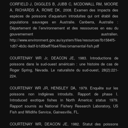
CORFIELD J, DIGGLES B, JUBB C, MCDOWALL RM, MOORE
A, RICHARDS A, ROWE DK, 2008. Examen des impacts des
espèces de poissons d’aquarium introduites qui ont établi des
populations sauvages en Australie. Canberra, Australie :
Département de l’environnement et des ressources en eau du
gouvernement australien.
http://www.environment.gov.au/system/files/resources/fb1584f5-
1d57-4b3c-9a0f-b1d5beff76a4/files/ornamental-fish.pdf
COURTENAY WR Jr, DEACON JE, 1983. Introductions de
poissons dans le sud-ouest américain : une histoire de cas de
Roger Spring, Nevada. Le naturaliste du sud-ouest, 28(2):221-
224.
COURTENAY WR JR, HENSLEY DA, 1979. Enquête sur les
poissons non indigènes introduits. Rapport de phase I.
Introduced exotique fishes in North America: status 1979.
Rapport soumis au National Fishery Research Laboratory, US
Fish and Wildlife Service, Gainesville, FL.
COURTENAY WR, DEACON JE, 1982. Statut des poissons