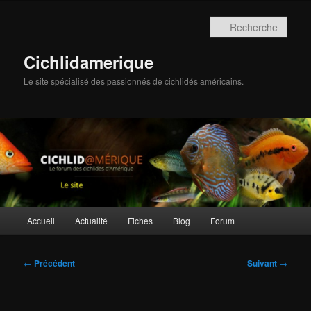
Aller
au
Rech
contenu
principal
Cichlidamerique
Le site spécialisé des passionnés de cichlidés américains.
Menu
Accueil
Actualité
Fiches
Blog
Forum
principal
Navigation
←
Précédent
Suivant
→
des
articles