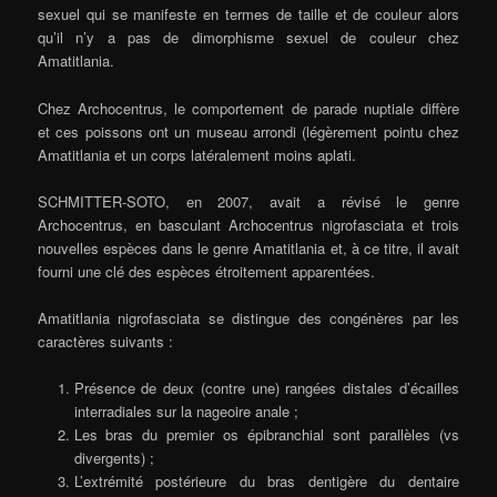
sexuel qui se manifeste en termes de taille et de couleur alors
qu’il n’y a pas de dimorphisme sexuel de couleur chez
Amatitlania.
Chez Archocentrus, le comportement de parade nuptiale diffère
et ces poissons ont un museau arrondi (légèrement pointu chez
Amatitlania et un corps latéralement moins aplati.
SCHMITTER-SOTO, en 2007, avait a révisé le genre
Archocentrus, en basculant Archocentrus nigrofasciata et trois
nouvelles espèces dans le genre Amatitlania et, à ce titre, il avait
fourni une clé des espèces étroitement apparentées.
Amatitlania nigrofasciata se distingue des congénères par les
caractères suivants :
Présence de deux (contre une) rangées distales d’écailles
interradiales sur la nageoire anale ;
Les bras du premier os épibranchial sont parallèles (vs
divergents) ;
L’extrémité postérieure du bras dentigère du dentaire