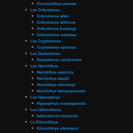
Cincelichthys pearsei
Les Cribroheros
Cribroheros alfari
Cribroheros altifrons
Cribroheros bussingi
Cribroheros rostratus
Les Cryptoheros
Cryptoheros spilurus
Les Darienheros
Darienheros calobrensis
Les Herichthys
Herichthys carpintis
Herichthys deppii
Herichthys minckleyi
Herichthys tamasopoensis
Les Hypsophrys
Hypsophrys nicaraguensis
Les Isthmoheros
Isthmoheros tuyrensis
Le Kihnichthys
Kihnichthys ufermanni