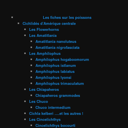
Les fiches sur les poissons
Cichlidés d’Amérique centrale
Les Flowerhorns
Les Amatitlania
Amatitlania nanoluteus
Amatitlania nigrofasciata
Les Amphilophus
Amphilophus hogaboomorum
Amphilophus istlanum
Amphilophus labiatus
Amphilophus lyonsi
Amphilophus trimaculatum
Les Chiapaheros
Chiapaheros grammodes
Les Chuco
Chuco intermedium
Cichla kelberi ….et les autres !
Les Cincelichthys
Cincelichthys bocourti