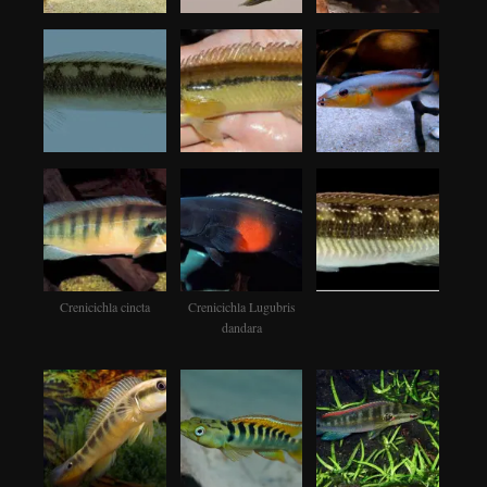
Crenicichla cincta
Crenicichla Lugubris
dandara