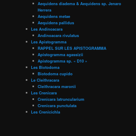
Aequidens diadema & Aequidens sp. Jenaro
Herrera
Aequidens metae
Aequidens pallidus
Les Andinoacara
Andinoacara rivulatus
Les Apistogramma
RAPPEL SUR LES APISTOGRAMMA
Apistogramma agassizii
Apistogramma sp. « D10 »
Les Biotodoma
Biotodoma cupido
Le Cleithracara
Cleithracara maronii
Les Crenicara
Crenicara latruncularium
Crenicara punctulata
Les Crenicichla