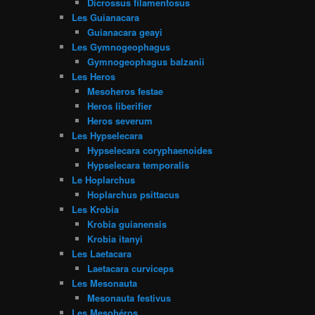
Dicrossus filamentosus
Les Guianacara
Guianacara geayi
Les Gymnogeophagus
Gymnogeophagus balzanii
Les Heros
Mesoheros festae
Heros liberifier
Heros severum
Les Hypselecara
Hypselecara coryphaenoides
Hypselecara temporalis
Le Hoplarchus
Hoplarchus psittacus
Les Krobia
Krobia guianensis
Krobia itanyi
Les Laetacara
Laetacara curviceps
Les Mesonauta
Mesonauta festivus
Les Mesohéros