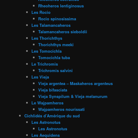
Rheoheros lentiginosus
Les Rocio
Rocio spinosissima
Les Talamancaheros
Talamancaheros sieboldii
Les Thorichthys
Thorichthys meeki
Les Tomocichla
Tomocichla tuba
Le Trichromis
Trichromis salvini
Les Vieja
Vieja argentea – Maskaheros argenteus
Vieja bifasciata
Vieja Synspilum & Vieja melanurum
Le Wajpamheros
Wajpamheros nourissati
Cichlidés d’Amérique du sud
Les Astronotus
Les Astronotus
Les Aequidens