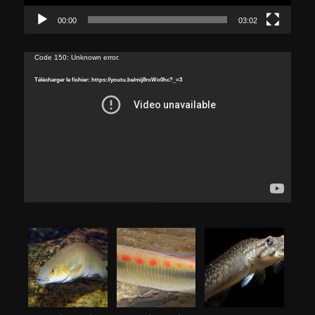
00:00
03:02
Lecteur
Code 150: Unknown error.
vidéo
Télécharger le fichier: https://youtu.be/mij8roWo0hc?_=3