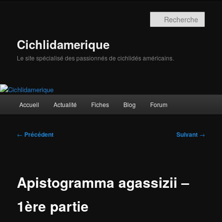
Aller
au
Rech
contenu
principal
Cichlidamerique
Le site spécialisé des passionnés de cichlidés américains.
Menu
Accueil
Actualité
Fiches
Blog
Forum
principal
Navigation
←
Précédent
Suivant
→
des
articles
Apistogramma agassizii –
1ère partie