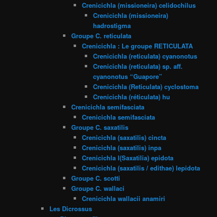
Crenicichla (missioneira) celidochilus
Crenicichla (missioneira)
hadrostigma
Groupe C. reticulata
Crenicichla : Le groupe RETICULATA
Crenicichla (reticulata) cyanonotus
Crenicichla (reticulata) sp. aff.
cyanonotus “Guapore”
Crenicichla (Reticulata) cyclostoma
Crenicichla (réticulata) hu
Crenicichla semifasciata
Crenicichla semifasciata
Groupe C. saxatilis
Crenicichla (saxatilis) cincta
Crenicichla (saxatilis) inpa
Crenicichla l(Saxatilia) epidota
Crenicichla (saxatilis / edithae) lepidota
Groupe C. scotti
Groupe C. wallaci
Crenicichla wallacii anamiri
Les Dicrossus