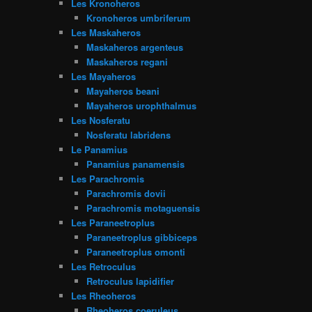
Les Kronoheros
Kronoheros umbriferum
Les Maskaheros
Maskaheros argenteus
Maskaheros regani
Les Mayaheros
Mayaheros beani
Mayaheros urophthalmus
Les Nosferatu
Nosferatu labridens
Le Panamius
Panamius panamensis
Les Parachromis
Parachromis dovii
Parachromis motaguensis
Les Paraneetroplus
Paraneetroplus gibbiceps
Paraneetroplus omonti
Les Retroculus
Retroculus lapidifier
Les Rheoheros
Rheoheros coeruleus