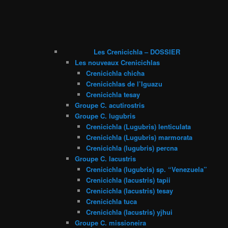
Les Crenicichla – DOSSIER
Les nouveaux Crenicichlas
Crenicichla chicha
Crenicichlas de l’Iguazu
Crenicichla tesay
Groupe C. acutirostris
Groupe C. lugubris
Crenicichla (Lugubris) lenticulata
Crenicichla (Lugubris) marmorata
Crenicichla (lugubris) percna
Groupe C. lacustris
Crenicichla (lugubris) sp. “Venezuela”
Crenicichla (lacustris) tapii
Crenicichla (lacustris) tesay
Crenicichla tuca
Crenicichla (lacustris) yjhui
Groupe C. missioneira