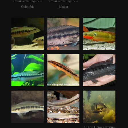
Crenicichla Lugubris
Crenicichla Lugubris
Colombia
johann
Le vrai Heros severum