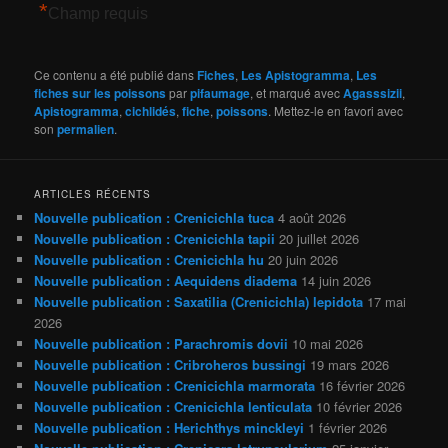
*
Champ requis
Ce contenu a été publié dans
Fiches
,
Les Apistogramma
,
Les
fiches sur les poissons
par
pifaumage
, et marqué avec
Agasssizii
,
Apistogramma
,
cichlidés
,
fiche
,
poissons
. Mettez-le en favori avec
son
permalien
.
ARTICLES RÉCENTS
Nouvelle publication : Crenicichla tuca
4 août 2026
Nouvelle publication : Crenicichla tapii
20 juillet 2026
Nouvelle publication : Crenicichla hu
20 juin 2026
Nouvelle publication : Aequidens diadema
14 juin 2026
Nouvelle publication : Saxatilia (Crenicichla) lepidota
17 mai
2026
Nouvelle publication : Parachromis dovii
10 mai 2026
Nouvelle publication : Cribroheros bussingi
19 mars 2026
Nouvelle publication : Crenicichla marmorata
16 février 2026
Nouvelle publication : Crenicichla lenticulata
10 février 2026
Nouvelle publication : Herichthys minckleyi
1 février 2026