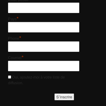
*
Pays
*
Phone
*
Courriel
Oui, ajoutez-moi à votre liste de
diffusion.