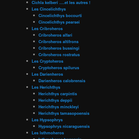
Cichla kelberi ….et les autres !
Les Cincelichthys
Cincelichthys bocourti
Cincelichthys pearsei
Les Cribroheros
Cribroheros alfari
Cribroheros altifrons
Cribroheros bussingi
Cribroheros rostratus
Les Cryptoheros
Cryptoheros spilurus
Les Darienheros
Darienheros calobrensis
Les Herichthys
Herichthys carpintis
Herichthys deppii
Herichthys minckleyi
Herichthys tamasopoensis
Les Hypsophrys
Hypsophrys nicaraguensis
Les Isthmoheros