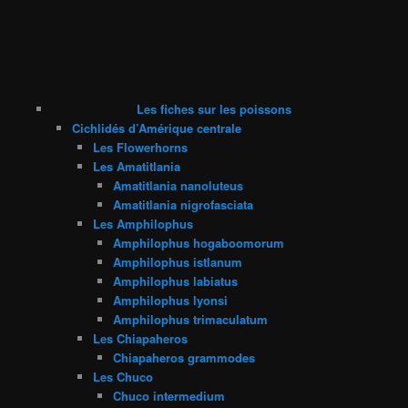
Les fiches sur les poissons
Cichlidés d’Amérique centrale
Les Flowerhorns
Les Amatitlania
Amatitlania nanoluteus
Amatitlania nigrofasciata
Les Amphilophus
Amphilophus hogaboomorum
Amphilophus istlanum
Amphilophus labiatus
Amphilophus lyonsi
Amphilophus trimaculatum
Les Chiapaheros
Chiapaheros grammodes
Les Chuco
Chuco intermedium