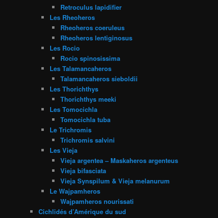
Retroculus lapidifier
Les Rheoheros
Rheoheros coeruleus
Rheoheros lentiginosus
Les Rocio
Rocio spinosissima
Les Talamancaheros
Talamancaheros sieboldii
Les Thorichthys
Thorichthys meeki
Les Tomocichla
Tomocichla tuba
Le Trichromis
Trichromis salvini
Les Vieja
Vieja argentea – Maskaheros argenteus
Vieja bifasciata
Vieja Synspilum & Vieja melanurum
Le Wajpamheros
Wajpamheros nourissati
Cichlidés d’Amérique du sud