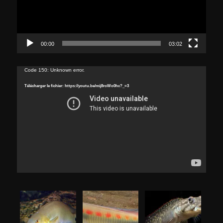
00:00
03:02
Lecteur
Code 150: Unknown error.
vidéo
Télécharger le fichier: https://youtu.be/mij8roWo0hc?_=3