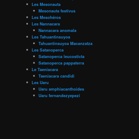
Les Mesonauta
Mesonauta festivus
Les Mesohéros
Les Nannacara
Nannacara anomala
Les Tahuantinsuyoa
Tahuantinsuyoa Macanzatza
Les Satanoperca
Satanoperca leucosticta
Satanoperca pappaterra
Le Taeniacara
Taeniacara candidi
Les Uaru
Uaru amphiacanthoides
Uaru fernandezyepezi