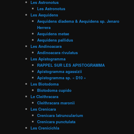
Les Astronotus
Les Astronotus
Les Aequidens
Aequidens diadema & Aequidens sp. Jenaro
Herrera
Aequidens metae
Aequidens pallidus
Les Andinoacara
Andinoacara rivulatus
Les Apistogramma
RAPPEL SUR LES APISTOGRAMMA
Apistogramma agassizii
Apistogramma sp. « D10 »
Les Biotodoma
Biotodoma cupido
Le Cleithracara
Cleithracara maronii
Les Crenicara
Crenicara latruncularium
Crenicara punctulata
Les Crenicichla