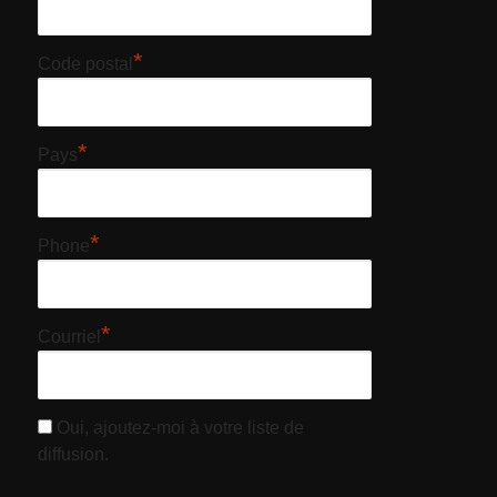
*
Code postal
*
Pays
*
Phone
*
Courriel
Oui, ajoutez-moi à votre liste de
diffusion.