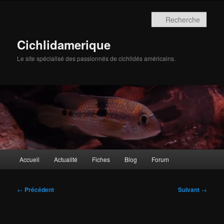
Aller
au
Rech
contenu
principal
Cichlidamerique
Le site spécialisé des passionnés de cichlidés américains.
Menu
Accueil
Actualité
Fiches
Blog
Forum
principal
Navigation
←
Précédent
Suivant
→
des
articles