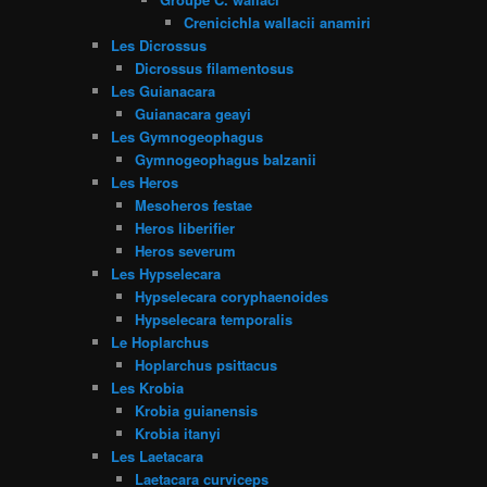
Crenicichla wallacii anamiri
Les Dicrossus
Dicrossus filamentosus
Les Guianacara
Guianacara geayi
Les Gymnogeophagus
Gymnogeophagus balzanii
Les Heros
Mesoheros festae
Heros liberifier
Heros severum
Les Hypselecara
Hypselecara coryphaenoides
Hypselecara temporalis
Le Hoplarchus
Hoplarchus psittacus
Les Krobia
Krobia guianensis
Krobia itanyi
Les Laetacara
Laetacara curviceps