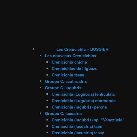
Les Crenicichla – DOSSIER
Les nouveaux Crenicichlas
Crenicichla chicha
Crenicichlas de l’Iguazu
Crenicichla tesay
Groupe C. acutirostris
Groupe C. lugubris
Crenicichla (Lugubris) lenticulata
Crenicichla (Lugubris) marmorata
Crenicichla (lugubris) percna
Groupe C. lacustris
Crenicichla (lugubris) sp. “Venezuela”
Crenicichla (lacustris) tapii
Crenicichla (lacustris) tesay