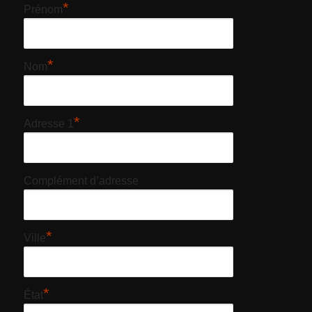
*
Prénom
*
Nom
*
Adresse 1
Complément d’adresse
*
Ville
*
État