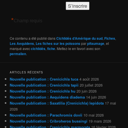
*
Champ requis
Ce contenu a été publié dans
Cichlidés d’Amérique du sud
,
Fiches
,
Les Aequidens
,
Les fiches sur les poissons
par
pifaumage
, et
marqué avec
cichlidés
,
fiche
. Mettez-le en favori avec son
permalien
.
ARTICLES RÉCENTS
Nouvelle publication : Crenicichla tuca
4 août 2026
Nouvelle publication : Crenicichla tapii
20 juillet 2026
Nouvelle publication : Crenicichla hu
20 juin 2026
Nouvelle publication : Aequidens diadema
14 juin 2026
Nouvelle publication : Saxatilia (Crenicichla) lepidota
17 mai
2026
Nouvelle publication : Parachromis dovii
10 mai 2026
Nouvelle publication : Cribroheros bussingi
19 mars 2026
Nouvelle publication : Crenicichla marmorata
16 février 2026