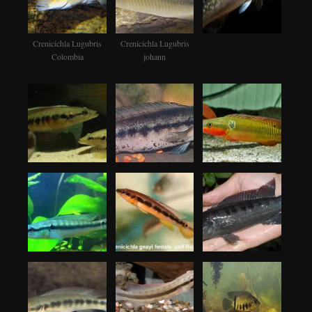
Crenicichla Lugubris
Crenicichla Lugubris
Colombia
johann