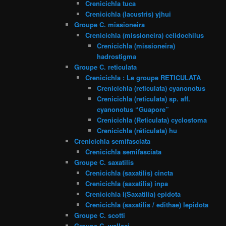
Crenicichla tuca
Crenicichla (lacustris) yjhui
Groupe C. missioneira
Crenicichla (missioneira) celidochilus
Crenicichla (missioneira)
hadrostigma
Groupe C. reticulata
Crenicichla : Le groupe RETICULATA
Crenicichla (reticulata) cyanonotus
Crenicichla (reticulata) sp. aff.
cyanonotus “Guapore”
Crenicichla (Reticulata) cyclostoma
Crenicichla (réticulata) hu
Crenicichla semifasciata
Crenicichla semifasciata
Groupe C. saxatilis
Crenicichla (saxatilis) cincta
Crenicichla (saxatilis) inpa
Crenicichla l(Saxatilia) epidota
Crenicichla (saxatilis / edithae) lepidota
Groupe C. scotti
Groupe C. wallaci