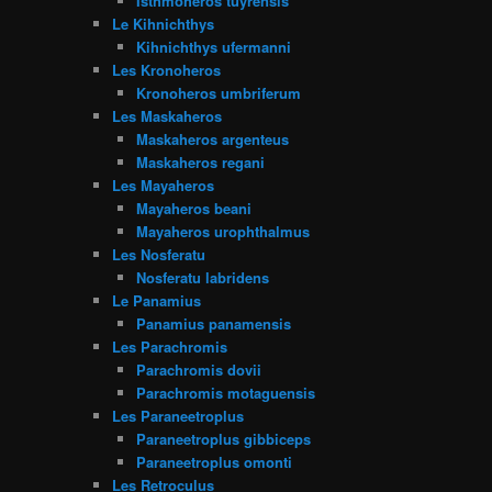
Isthmoheros tuyrensis
Le Kihnichthys
Kihnichthys ufermanni
Les Kronoheros
Kronoheros umbriferum
Les Maskaheros
Maskaheros argenteus
Maskaheros regani
Les Mayaheros
Mayaheros beani
Mayaheros urophthalmus
Les Nosferatu
Nosferatu labridens
Le Panamius
Panamius panamensis
Les Parachromis
Parachromis dovii
Parachromis motaguensis
Les Paraneetroplus
Paraneetroplus gibbiceps
Paraneetroplus omonti
Les Retroculus