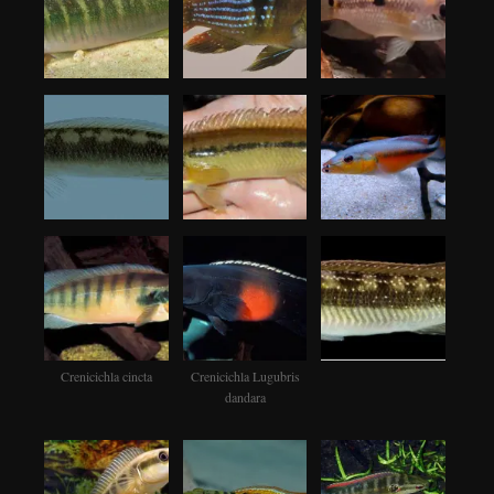
Crenicichla cincta
Crenicichla Lugubris
dandara