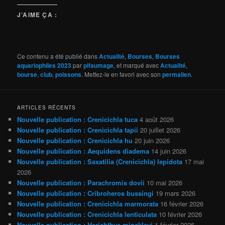
J’AIME ÇA :
Ce contenu a été publié dans
Actualité
,
Bourses
,
Bourses
aquariophiles 2023
par
pifaumage
, et marqué avec
Actualité
,
bourse
,
club
,
poissons
. Mettez-le en favori avec son
permalien
.
ARTICLES RÉCENTS
Nouvelle publication : Crenicichla tuca
4 août 2026
Nouvelle publication : Crenicichla tapii
20 juillet 2026
Nouvelle publication : Crenicichla hu
20 juin 2026
Nouvelle publication : Aequidens diadema
14 juin 2026
Nouvelle publication : Saxatilia (Crenicichla) lepidota
17 mai
2026
Nouvelle publication : Parachromis dovii
10 mai 2026
Nouvelle publication : Cribroheros bussingi
19 mars 2026
Nouvelle publication : Crenicichla marmorata
16 février 2026
Nouvelle publication : Crenicichla lenticulata
10 février 2026
Nouvelle publication : Herichthys minckleyi
1 février 2026