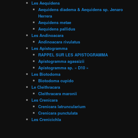
Les Aequidens
Aequidens diadema & Aequidens sp. Jenaro
Herrera
Aequidens metae
Aequidens pallidus
Les Andinoacara
Andinoacara rivulatus
Les Apistogramma
RAPPEL SUR LES APISTOGRAMMA
Apistogramma agassizii
Apistogramma sp. « D10 »
Les Biotodoma
Biotodoma cupido
Le Cleithracara
Cleithracara maronii
Les Crenicara
Crenicara latruncularium
Crenicara punctulata
Les Crenicichla