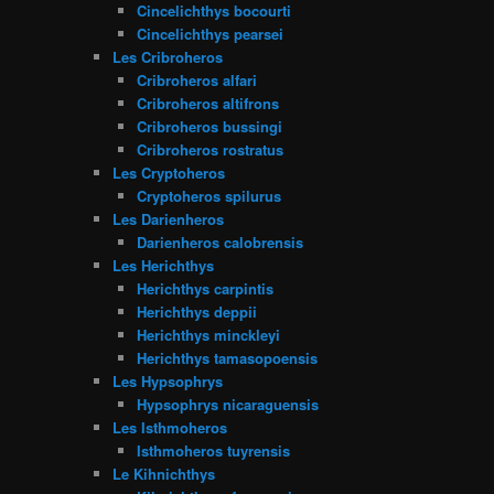
Cincelichthys bocourti
Cincelichthys pearsei
Les Cribroheros
Cribroheros alfari
Cribroheros altifrons
Cribroheros bussingi
Cribroheros rostratus
Les Cryptoheros
Cryptoheros spilurus
Les Darienheros
Darienheros calobrensis
Les Herichthys
Herichthys carpintis
Herichthys deppii
Herichthys minckleyi
Herichthys tamasopoensis
Les Hypsophrys
Hypsophrys nicaraguensis
Les Isthmoheros
Isthmoheros tuyrensis
Le Kihnichthys