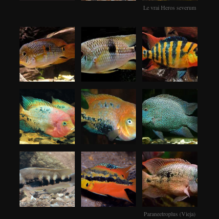
Le vrai Heros severum
Paraneetroplus (Vieja)