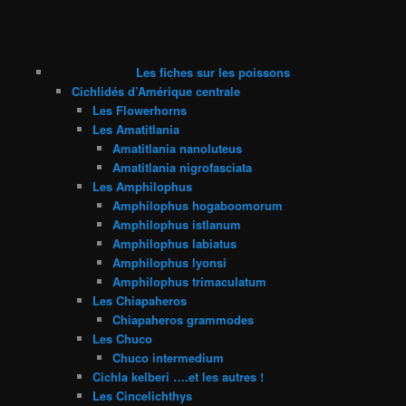
Les fiches sur les poissons
Cichlidés d’Amérique centrale
Les Flowerhorns
Les Amatitlania
Amatitlania nanoluteus
Amatitlania nigrofasciata
Les Amphilophus
Amphilophus hogaboomorum
Amphilophus istlanum
Amphilophus labiatus
Amphilophus lyonsi
Amphilophus trimaculatum
Les Chiapaheros
Chiapaheros grammodes
Les Chuco
Chuco intermedium
Cichla kelberi ….et les autres !
Les Cincelichthys