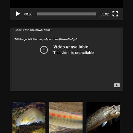
00:00
03:02
Lecteur
Code 150: Unknown error.
vidéo
Télécharger le fichier: https://youtu.be/mij8roWo0hc?_=3