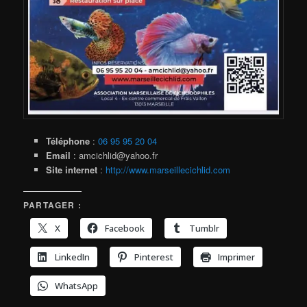
Téléphone
:
06 95 95 20 04
Email
: amcichlid@yahoo.fr
Site internet
:
http://www.marseillecichlid.com
PARTAGER :
X
Facebook
Tumblr
LinkedIn
Pinterest
Imprimer
WhatsApp