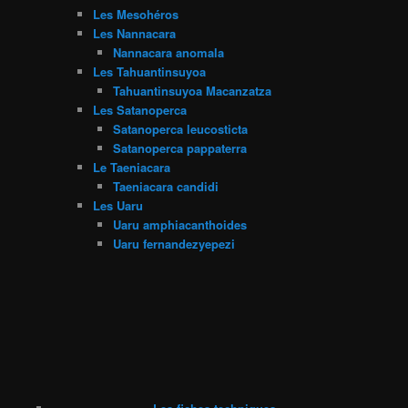
Les Mesohéros
Les Nannacara
Nannacara anomala
Les Tahuantinsuyoa
Tahuantinsuyoa Macanzatza
Les Satanoperca
Satanoperca leucosticta
Satanoperca pappaterra
Le Taeniacara
Taeniacara candidi
Les Uaru
Uaru amphiacanthoides
Uaru fernandezyepezi