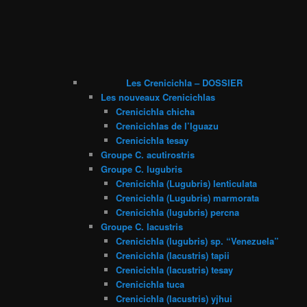
Les Crenicichla – DOSSIER
Les nouveaux Crenicichlas
Crenicichla chicha
Crenicichlas de l’Iguazu
Crenicichla tesay
Groupe C. acutirostris
Groupe C. lugubris
Crenicichla (Lugubris) lenticulata
Crenicichla (Lugubris) marmorata
Crenicichla (lugubris) percna
Groupe C. lacustris
Crenicichla (lugubris) sp. “Venezuela”
Crenicichla (lacustris) tapii
Crenicichla (lacustris) tesay
Crenicichla tuca
Crenicichla (lacustris) yjhui