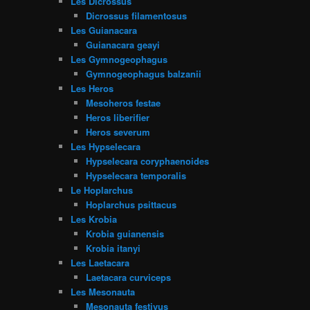
Les Dicrossus
Dicrossus filamentosus
Les Guianacara
Guianacara geayi
Les Gymnogeophagus
Gymnogeophagus balzanii
Les Heros
Mesoheros festae
Heros liberifier
Heros severum
Les Hypselecara
Hypselecara coryphaenoides
Hypselecara temporalis
Le Hoplarchus
Hoplarchus psittacus
Les Krobia
Krobia guianensis
Krobia itanyi
Les Laetacara
Laetacara curviceps
Les Mesonauta
Mesonauta festivus