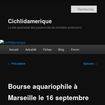
Aller
au
Rech
contenu
principal
Cichlidamerique
Le site spécialisé des passionnés de cichlidés américains.
Menu
Accueil
Actualité
Fiches
Blog
Forum
principal
Navigation
←
Précédent
Suivant
→
des
articles
Bourse aquariophile à
Marseille le 16 septembre