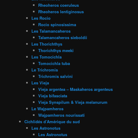
Rheoheros coeruleus
Rheoheros lentiginosus
Les Rocio
Rocio spinosissima
Les Talamancaheros
Talamancaheros sieboldii
Les Thorichthys
Thorichthys meeki
Les Tomocichla
Tomocichla tuba
Le Trichromis
Trichromis salvini
Les Vieja
Vieja argentea – Maskaheros argenteus
Vieja bifasciata
Vieja Synspilum & Vieja melanurum
Le Wajpamheros
Wajpamheros nourissati
Cichlidés d’Amérique du sud
Les Astronotus
Les Astronotus