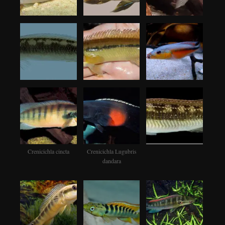
Crenicichla cincta
Crenicichla Lugubris
dandara