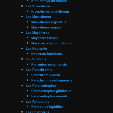
Kihnichthys ufermanni
Les Kronoheros
Kronoheros umbriferum
Les Maskaheros
Maskaheros argenteus
Maskaheros regani
Les Mayaheros
Mayaheros beani
Mayaheros urophthalmus
Les Nosferatu
Nosferatu labridens
Le Panamius
Panamius panamensis
Les Parachromis
Parachromis dovii
Parachromis motaguensis
Les Paraneetroplus
Paraneetroplus gibbiceps
Paraneetroplus omonti
Les Retroculus
Retroculus lapidifier
Les Rheoheros