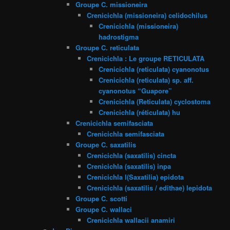
Groupe C. missioneira
Crenicichla (missioneira) celidochilus
Crenicichla (missioneira)
hadrostigma
Groupe C. reticulata
Crenicichla : Le groupe RETICULATA
Crenicichla (reticulata) cyanonotus
Crenicichla (reticulata) sp. aff.
cyanonotus “Guapore”
Crenicichla (Reticulata) cyclostoma
Crenicichla (réticulata) hu
Crenicichla semifasciata
Crenicichla semifasciata
Groupe C. saxatilis
Crenicichla (saxatilis) cincta
Crenicichla (saxatilis) inpa
Crenicichla l(Saxatilia) epidota
Crenicichla (saxatilis / edithae) lepidota
Groupe C. scotti
Groupe C. wallaci
Crenicichla wallacii anamiri