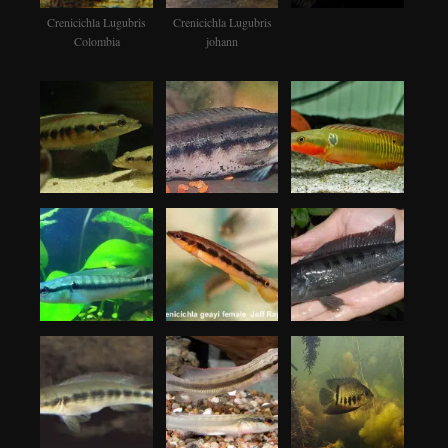
Crenicichla Lugubris
Crenicichla Lugubris
Colombia
johann