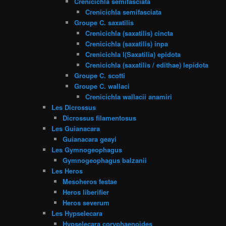
Crenicichla semifasciata
Crenicichla semifasciata
Groupe C. saxatilis
Crenicichla (saxatilis) cincta
Crenicichla (saxatilis) inpa
Crenicichla l(Saxatilia) epidota
Crenicichla (saxatilis / edithae) lepidota
Groupe C. scotti
Groupe C. wallaci
Crenicichla wallacii anamiri
Les Dicrossus
Dicrossus filamentosus
Les Guianacara
Guianacara geayi
Les Gymnogeophagus
Gymnogeophagus balzanii
Les Heros
Mesoheros festae
Heros liberifier
Heros severum
Les Hypselecara
Hypselecara coryphaenoides