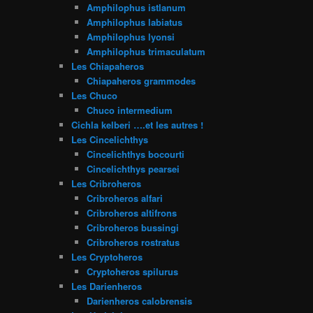
Amphilophus istlanum
Amphilophus labiatus
Amphilophus lyonsi
Amphilophus trimaculatum
Les Chiapaheros
Chiapaheros grammodes
Les Chuco
Chuco intermedium
Cichla kelberi ….et les autres !
Les Cincelichthys
Cincelichthys bocourti
Cincelichthys pearsei
Les Cribroheros
Cribroheros alfari
Cribroheros altifrons
Cribroheros bussingi
Cribroheros rostratus
Les Cryptoheros
Cryptoheros spilurus
Les Darienheros
Darienheros calobrensis