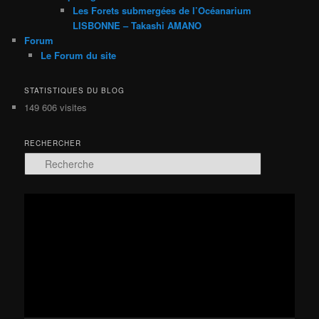
Les Forets submergées de l’Océanarium
LISBONNE – Takashi AMANO
Forum
Le Forum du site
STATISTIQUES DU BLOG
149 606 visites
RECHERCHER
R
e
c
h
Lecteur
e
vidéo
r
c
h
e