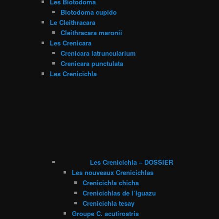
Les Biotodoma
Biotodoma cupido
Le Cleithracara
Cleithracara maronii
Les Crenicara
Crenicara latruncularium
Crenicara punctulata
Les Crenicichla
Les Crenicichla – DOSSIER
Les nouveaux Crenicichlas
Crenicichla chicha
Crenicichlas de l’Iguazu
Crenicichla tesay
Groupe C. acutirostris