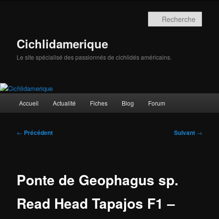
Aller
au
Rech
contenu
principal
Cichlidamerique
Le site spécialisé des passionnés de cichlidés américains.
Menu
Accueil
Actualité
Fiches
Blog
Forum
principal
Navigation
←
Précédent
Suivant
→
des
articles
Ponte de Geophagus sp.
Read Head Tapajos F1 –