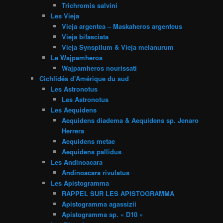
Trichromis salvini
Les Vieja
Vieja argentea – Maskaheros argenteus
Vieja bifasciata
Vieja Synspilum & Vieja melanurum
Le Wajpamheros
Wajpamheros nourissati
Cichlidés d’Amérique du sud
Les Astronotus
Les Astronotus
Les Aequidens
Aequidens diadema & Aequidens sp. Jenaro
Herrera
Aequidens metae
Aequidens pallidus
Les Andinoacara
Andinoacara rivulatus
Les Apistogramma
RAPPEL SUR LES APISTOGRAMMA
Apistogramma agassizii
Apistogramma sp. « D10 »