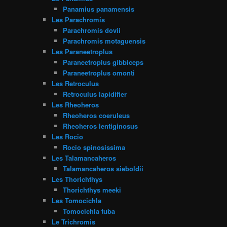
Panamius panamensis
Les Parachromis
Parachromis dovii
Parachromis motaguensis
Les Paraneetroplus
Paraneetroplus gibbiceps
Paraneetroplus omonti
Les Retroculus
Retroculus lapidifier
Les Rheoheros
Rheoheros coeruleus
Rheoheros lentiginosus
Les Rocio
Rocio spinosissima
Les Talamancaheros
Talamancaheros sieboldii
Les Thorichthys
Thorichthys meeki
Les Tomocichla
Tomocichla tuba
Le Trichromis