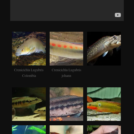
Crenicichla Lugubris
Crenicichla Lugubris
Colombia
johann