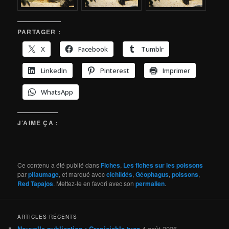
PARTAGER :
X
Facebook
Tumblr
LinkedIn
Pinterest
Imprimer
WhatsApp
J’AIME ÇA :
Ce contenu a été publié dans
Fiches
,
Les fiches sur les poissons
par
pifaumage
, et marqué avec
cichlidés
,
Géophagus
,
poissons
,
Red Tapajos
. Mettez-le en favori avec son
permalien
.
ARTICLES RÉCENTS
Nouvelle publication : Crenicichla tuca
4 août 2026