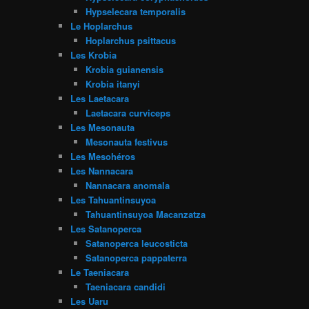
Hypselecara temporalis
Le Hoplarchus
Hoplarchus psittacus
Les Krobia
Krobia guianensis
Krobia itanyi
Les Laetacara
Laetacara curviceps
Les Mesonauta
Mesonauta festivus
Les Mesohéros
Les Nannacara
Nannacara anomala
Les Tahuantinsuyoa
Tahuantinsuyoa Macanzatza
Les Satanoperca
Satanoperca leucosticta
Satanoperca pappaterra
Le Taeniacara
Taeniacara candidi
Les Uaru