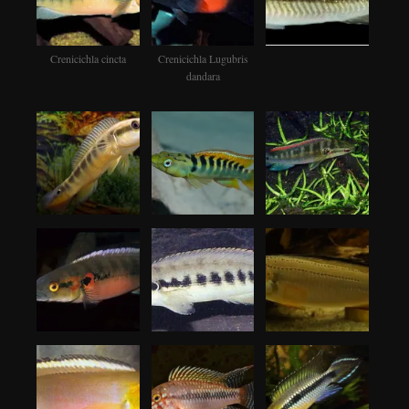
Crenicichla cincta
Crenicichla Lugubris
dandara