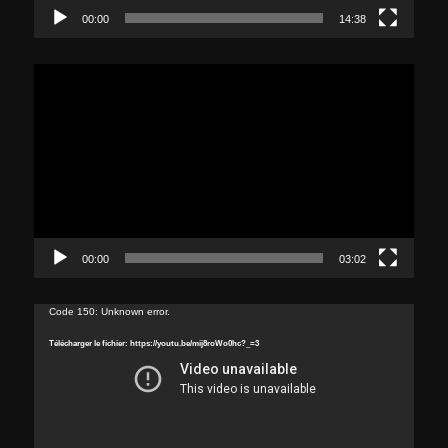
00:00
14:38
Lecteur
vidéo
00:00
03:02
Lecteur
Code 150: Unknown error.
vidéo
Télécharger le fichier: https://youtu.be/mij8roWo0hc?_=3