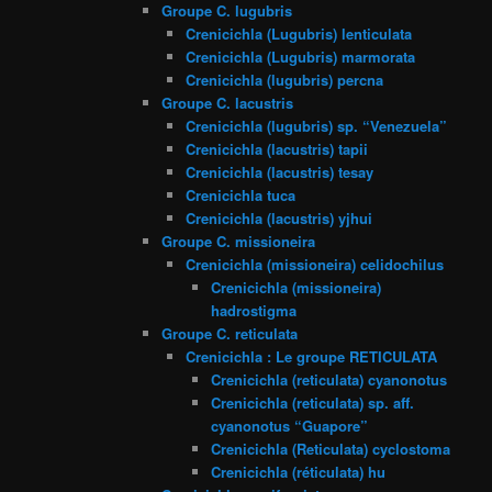
Groupe C. lugubris
Crenicichla (Lugubris) lenticulata
Crenicichla (Lugubris) marmorata
Crenicichla (lugubris) percna
Groupe C. lacustris
Crenicichla (lugubris) sp. “Venezuela”
Crenicichla (lacustris) tapii
Crenicichla (lacustris) tesay
Crenicichla tuca
Crenicichla (lacustris) yjhui
Groupe C. missioneira
Crenicichla (missioneira) celidochilus
Crenicichla (missioneira)
hadrostigma
Groupe C. reticulata
Crenicichla : Le groupe RETICULATA
Crenicichla (reticulata) cyanonotus
Crenicichla (reticulata) sp. aff.
cyanonotus “Guapore”
Crenicichla (Reticulata) cyclostoma
Crenicichla (réticulata) hu