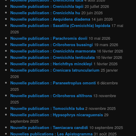
Nouvelle publication : Crenicichla tapii
20 juillet 2026
Nouvelle publication : Crenicichla hu
20 juin 2026
Nouvelle publication : Aequidens diadema
14 juin 2026
Nouvelle publication : Saxatilia (Crenicichla) lepidota
17 mai
2026
Nouvelle publication : Parachromis dovii
10 mai 2026
Nouvelle publication : Cribroheros bussingi
19 mars 2026
Nouvelle publication : Crenicichla marmorata
16 février 2026
Nouvelle publication : Crenicichla lenticulata
10 février 2026
Nouvelle publication : Herichthys minckleyi
1 février 2026
Nouvelle publication : Crenicara latruncularium
25 janvier
2026
Nouvelle publication : Paraneetroplus omonti
6 décembre
2025
Nouvelle publication : Cribroheros altifrons
13 novembre
2025
Nouvelle publication : Tomocichla tuba
2 novembre 2025
Nouvelle publication : Hypsophrys nicaraguensis
29
septembre 2025
Nouvelle publication : Taeniacara candidi
10 septembre 2025
Nouvelles publications : Les Apistogramma
31 août 2025