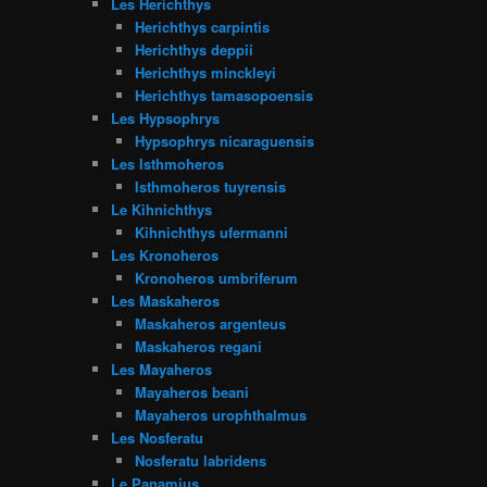
Les Herichthys
Herichthys carpintis
Herichthys deppii
Herichthys minckleyi
Herichthys tamasopoensis
Les Hypsophrys
Hypsophrys nicaraguensis
Les Isthmoheros
Isthmoheros tuyrensis
Le Kihnichthys
Kihnichthys ufermanni
Les Kronoheros
Kronoheros umbriferum
Les Maskaheros
Maskaheros argenteus
Maskaheros regani
Les Mayaheros
Mayaheros beani
Mayaheros urophthalmus
Les Nosferatu
Nosferatu labridens
Le Panamius