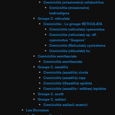
Crenicichla (missioneira) celidochilus
Crenicichla (missioneira)
hadrostigma
Groupe C. reticulata
Crenicichla : Le groupe RETICULATA
Crenicichla (reticulata) cyanonotus
Crenicichla (reticulata) sp. aff.
cyanonotus “Guapore”
Crenicichla (Reticulata) cyclostoma
Crenicichla (réticulata) hu
Crenicichla semifasciata
Crenicichla semifasciata
Groupe C. saxatilis
Crenicichla (saxatilis) cincta
Crenicichla (saxatilis) inpa
Crenicichla l(Saxatilia) epidota
Crenicichla (saxatilis / edithae) lepidota
Groupe C. scotti
Groupe C. wallaci
Crenicichla wallacii anamiri
Les Dicrossus