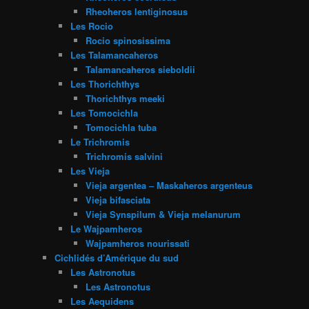
Rheoheros lentiginosus
Les Rocio
Rocio spinosissima
Les Talamancaheros
Talamancaheros sieboldii
Les Thorichthys
Thorichthys meeki
Les Tomocichla
Tomocichla tuba
Le Trichromis
Trichromis salvini
Les Vieja
Vieja argentea – Maskaheros argenteus
Vieja bifasciata
Vieja Synspilum & Vieja melanurum
Le Wajpamheros
Wajpamheros nourissati
Cichlidés d’Amérique du sud
Les Astronotus
Les Astronotus
Les Aequidens