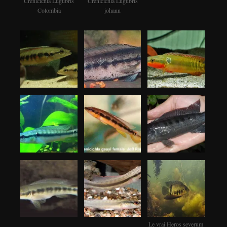
Crenicichla Lugubris
Crenicichla Lugubris
Colombia
johann
Le vrai Heros severum