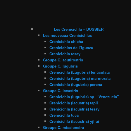
Les Crenicichla – DOSSIER
Les nouveaux Crenicichlas
Crenicichla chicha
Crenicichlas de l’Iguazu
Crenicichla tesay
Groupe C. acutirostris
Groupe C. lugubris
Crenicichla (Lugubris) lenticulata
Crenicichla (Lugubris) marmorata
Crenicichla (lugubris) percna
Groupe C. lacustris
Crenicichla (lugubris) sp. “Venezuela”
Crenicichla (lacustris) tapii
Crenicichla (lacustris) tesay
Crenicichla tuca
Crenicichla (lacustris) yjhui
Groupe C. missioneira