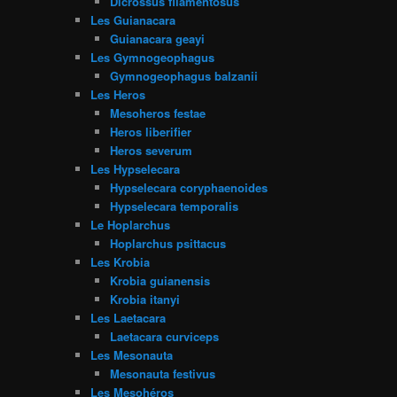
Dicrossus filamentosus
Les Guianacara
Guianacara geayi
Les Gymnogeophagus
Gymnogeophagus balzanii
Les Heros
Mesoheros festae
Heros liberifier
Heros severum
Les Hypselecara
Hypselecara coryphaenoides
Hypselecara temporalis
Le Hoplarchus
Hoplarchus psittacus
Les Krobia
Krobia guianensis
Krobia itanyi
Les Laetacara
Laetacara curviceps
Les Mesonauta
Mesonauta festivus
Les Mesohéros