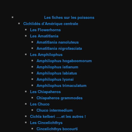
Les fiches sur les poissons
Cichlidés d’Amérique centrale
Les Flowerhorns
Les Amatitlania
Amatitlania nanoluteus
Amatitlania nigrofasciata
Les Amphilophus
Amphilophus hogaboomorum
Amphilophus istlanum
Amphilophus labiatus
Amphilophus lyonsi
Amphilophus trimaculatum
Les Chiapaheros
Chiapaheros grammodes
Les Chuco
Chuco intermedium
Cichla kelberi ….et les autres !
Les Cincelichthys
Cincelichthys bocourti