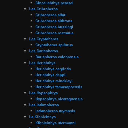
Cincelichthys pearsei
Les Cribroheros
Cribroheros alfari
Cribroheros altifrons
Cribroheros bussingi
Cribroheros rostratus
Les Cryptoheros
Cryptoheros spilurus
Les Darienheros
Darienheros calobrensis
Les Herichthys
Herichthys carpintis
Herichthys deppii
Herichthys minckleyi
Herichthys tamasopoensis
Les Hypsophrys
Hypsophrys nicaraguensis
Les Isthmoheros
Isthmoheros tuyrensis
Le Kihnichthys
Kihnichthys ufermanni