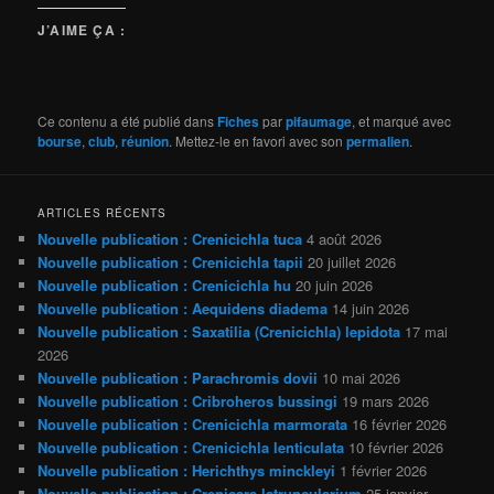
J’AIME ÇA :
Ce contenu a été publié dans
Fiches
par
pifaumage
, et marqué avec
bourse
,
club
,
réunion
. Mettez-le en favori avec son
permalien
.
ARTICLES RÉCENTS
Nouvelle publication : Crenicichla tuca
4 août 2026
Nouvelle publication : Crenicichla tapii
20 juillet 2026
Nouvelle publication : Crenicichla hu
20 juin 2026
Nouvelle publication : Aequidens diadema
14 juin 2026
Nouvelle publication : Saxatilia (Crenicichla) lepidota
17 mai
2026
Nouvelle publication : Parachromis dovii
10 mai 2026
Nouvelle publication : Cribroheros bussingi
19 mars 2026
Nouvelle publication : Crenicichla marmorata
16 février 2026
Nouvelle publication : Crenicichla lenticulata
10 février 2026
Nouvelle publication : Herichthys minckleyi
1 février 2026
Nouvelle publication : Crenicara latruncularium
25 janvier