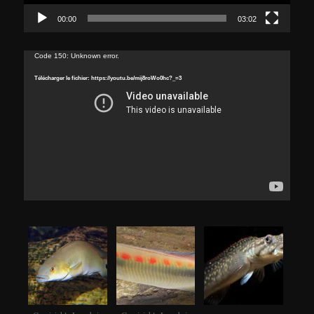
00:00
03:02
Lecteur
Code 150: Unknown error.
vidéo
Télécharger le fichier: https://youtu.be/mij8roWo0hc?_=3