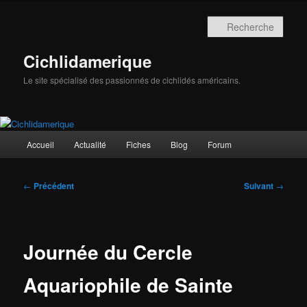
Aller
au
Rech
contenu
principal
Cichlidamerique
Le site spécialisé des passionnés de cichlidés américains.
Menu
Accueil
Actualité
Fiches
Blog
Forum
principal
Navigation
←
Précédent
Suivant
→
des
articles
Journée du Cercle
Aquariophile de Sainte