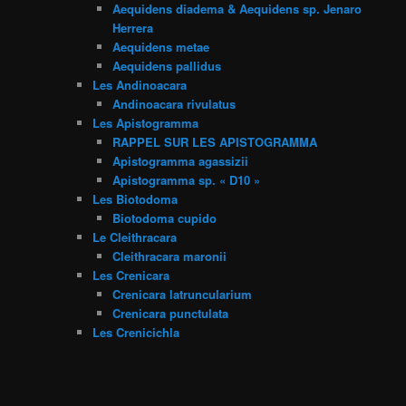
Aequidens diadema & Aequidens sp. Jenaro
Herrera
Aequidens metae
Aequidens pallidus
Les Andinoacara
Andinoacara rivulatus
Les Apistogramma
RAPPEL SUR LES APISTOGRAMMA
Apistogramma agassizii
Apistogramma sp. « D10 »
Les Biotodoma
Biotodoma cupido
Le Cleithracara
Cleithracara maronii
Les Crenicara
Crenicara latruncularium
Crenicara punctulata
Les Crenicichla