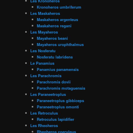
Les Kronoheros
Kronoheros umbriferum
Les Maskaheros
Maskaheros argenteus
Maskaheros regani
Les Mayaheros
Mayaheros beani
Mayaheros urophthalmus
Les Nosferatu
Nosferatu labridens
Le Panamius
Panamius panamensis
Les Parachromis
Parachromis dovii
Parachromis motaguensis
Les Paraneetroplus
Paraneetroplus gibbiceps
Paraneetroplus omonti
Les Retroculus
Retroculus lapidifier
Les Rheoheros
Rheoheros coeruleus