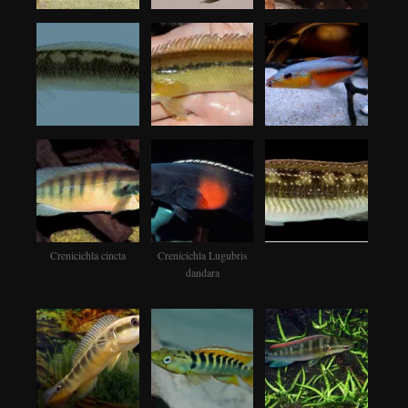
Crenicichla cincta
Crenicichla Lugubris
dandara