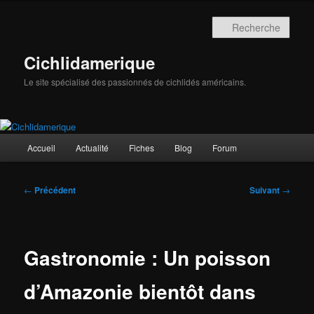
Aller
au
Rech
contenu
principal
Cichlidamerique
Le site spécialisé des passionnés de cichlidés américains.
Menu
Accueil
Actualité
Fiches
Blog
Forum
principal
Navigation
←
Précédent
Suivant
→
des
articles
Gastronomie : Un poisson
d’Amazonie bientôt dans