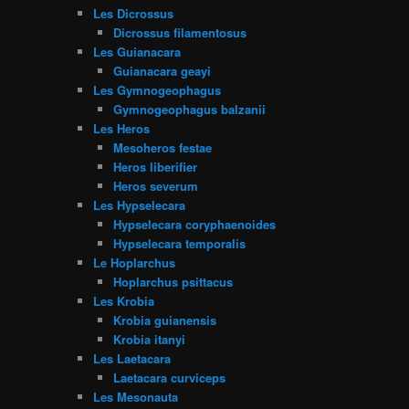
Les Dicrossus
Dicrossus filamentosus
Les Guianacara
Guianacara geayi
Les Gymnogeophagus
Gymnogeophagus balzanii
Les Heros
Mesoheros festae
Heros liberifier
Heros severum
Les Hypselecara
Hypselecara coryphaenoides
Hypselecara temporalis
Le Hoplarchus
Hoplarchus psittacus
Les Krobia
Krobia guianensis
Krobia itanyi
Les Laetacara
Laetacara curviceps
Les Mesonauta