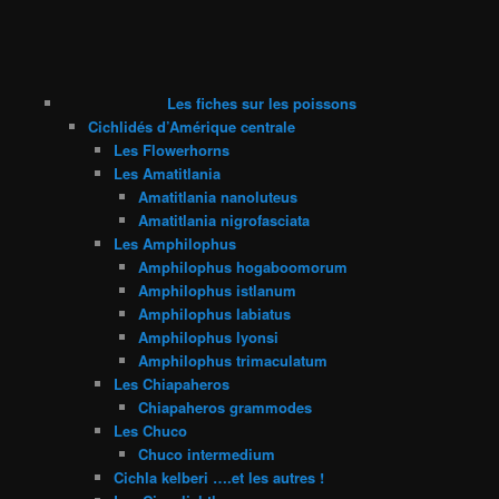
Les fiches sur les poissons
Cichlidés d’Amérique centrale
Les Flowerhorns
Les Amatitlania
Amatitlania nanoluteus
Amatitlania nigrofasciata
Les Amphilophus
Amphilophus hogaboomorum
Amphilophus istlanum
Amphilophus labiatus
Amphilophus lyonsi
Amphilophus trimaculatum
Les Chiapaheros
Chiapaheros grammodes
Les Chuco
Chuco intermedium
Cichla kelberi ….et les autres !