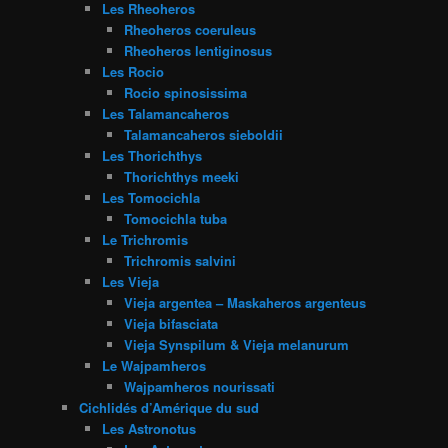
Les Rheoheros
Rheoheros coeruleus
Rheoheros lentiginosus
Les Rocio
Rocio spinosissima
Les Talamancaheros
Talamancaheros sieboldii
Les Thorichthys
Thorichthys meeki
Les Tomocichla
Tomocichla tuba
Le Trichromis
Trichromis salvini
Les Vieja
Vieja argentea – Maskaheros argenteus
Vieja bifasciata
Vieja Synspilum & Vieja melanurum
Le Wajpamheros
Wajpamheros nourissati
Cichlidés d’Amérique du sud
Les Astronotus