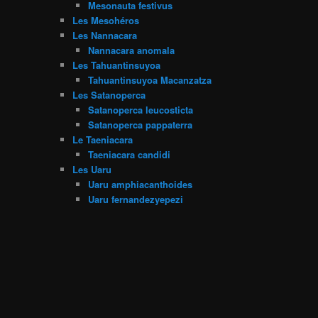
Mesonauta festivus
Les Mesohéros
Les Nannacara
Nannacara anomala
Les Tahuantinsuyoa
Tahuantinsuyoa Macanzatza
Les Satanoperca
Satanoperca leucosticta
Satanoperca pappaterra
Le Taeniacara
Taeniacara candidi
Les Uaru
Uaru amphiacanthoides
Uaru fernandezyepezi