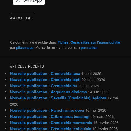
WhatsApp
J’AIME ÇA :
Ce contenu a été publié dans
Fiches
,
Généralités sur l'aquariophilie
par
pifaumage
. Mettez-le en favori avec son
permalien
.
ARTICLES RÉCENTS
Nouvelle publication : Crenicichla tuca
4 août 2026
Nouvelle publication : Crenicichla tapii
20 juillet 2026
Nouvelle publication : Crenicichla hu
20 juin 2026
Nouvelle publication : Aequidens diadema
14 juin 2026
Nouvelle publication : Saxatilia (Crenicichla) lepidota
17 mai
2026
Nouvelle publication : Parachromis dovii
10 mai 2026
Nouvelle publication : Cribroheros bussingi
19 mars 2026
Nouvelle publication : Crenicichla marmorata
16 février 2026
Nouvelle publication : Crenicichla lenticulata
10 février 2026