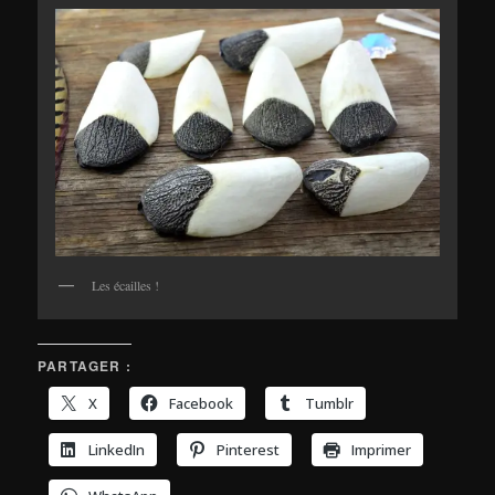
Les écailles !
PARTAGER :
X
Facebook
Tumblr
LinkedIn
Pinterest
Imprimer