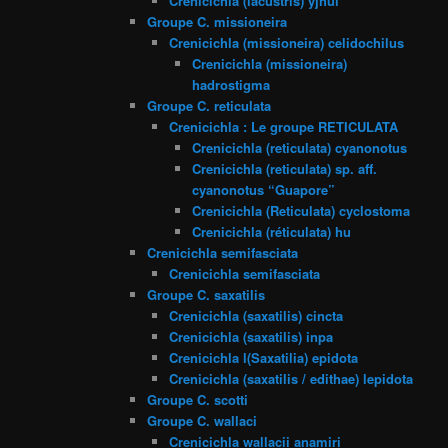
Crenicichla (lacustris) yjhui
Groupe C. missioneira
Crenicichla (missioneira) celidochilus
Crenicichla (missioneira)
hadrostigma
Groupe C. reticulata
Crenicichla : Le groupe RETICULATA
Crenicichla (reticulata) cyanonotus
Crenicichla (reticulata) sp. aff.
cyanonotus “Guapore”
Crenicichla (Reticulata) cyclostoma
Crenicichla (réticulata) hu
Crenicichla semifasciata
Crenicichla semifasciata
Groupe C. saxatilis
Crenicichla (saxatilis) cincta
Crenicichla (saxatilis) inpa
Crenicichla l(Saxatilia) epidota
Crenicichla (saxatilis / edithae) lepidota
Groupe C. scotti
Groupe C. wallaci
Crenicichla wallacii anamiri