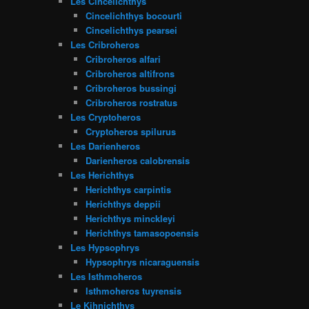
Les Cincelichthys
Cincelichthys bocourti
Cincelichthys pearsei
Les Cribroheros
Cribroheros alfari
Cribroheros altifrons
Cribroheros bussingi
Cribroheros rostratus
Les Cryptoheros
Cryptoheros spilurus
Les Darienheros
Darienheros calobrensis
Les Herichthys
Herichthys carpintis
Herichthys deppii
Herichthys minckleyi
Herichthys tamasopoensis
Les Hypsophrys
Hypsophrys nicaraguensis
Les Isthmoheros
Isthmoheros tuyrensis
Le Kihnichthys