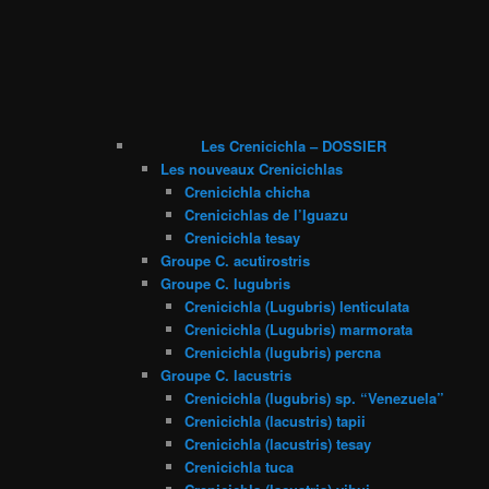
Les Crenicichla – DOSSIER
Les nouveaux Crenicichlas
Crenicichla chicha
Crenicichlas de l’Iguazu
Crenicichla tesay
Groupe C. acutirostris
Groupe C. lugubris
Crenicichla (Lugubris) lenticulata
Crenicichla (Lugubris) marmorata
Crenicichla (lugubris) percna
Groupe C. lacustris
Crenicichla (lugubris) sp. “Venezuela”
Crenicichla (lacustris) tapii
Crenicichla (lacustris) tesay
Crenicichla tuca