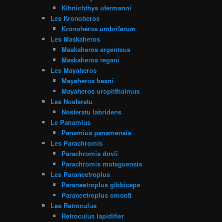
Kihnichthys ufermanni
Les Kronoheros
Kronoheros umbriferum
Les Maskaheros
Maskaheros argenteus
Maskaheros regani
Les Mayaheros
Mayaheros beani
Mayaheros urophthalmus
Les Nosferatu
Nosferatu labridens
Le Panamius
Panamius panamensis
Les Parachromis
Parachromis dovii
Parachromis motaguensis
Les Paraneetroplus
Paraneetroplus gibbiceps
Paraneetroplus omonti
Les Retroculus
Retroculus lapidifier