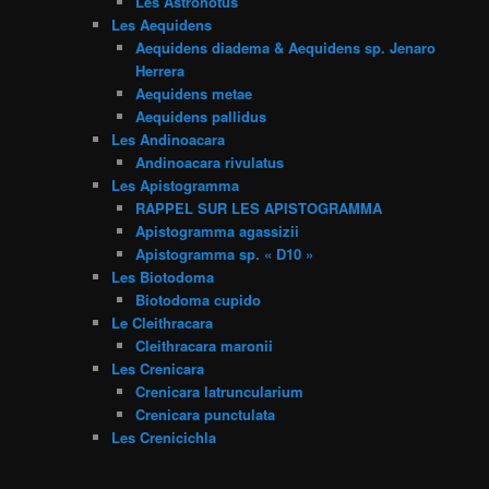
Les Astronotus
Les Aequidens
Aequidens diadema & Aequidens sp. Jenaro
Herrera
Aequidens metae
Aequidens pallidus
Les Andinoacara
Andinoacara rivulatus
Les Apistogramma
RAPPEL SUR LES APISTOGRAMMA
Apistogramma agassizii
Apistogramma sp. « D10 »
Les Biotodoma
Biotodoma cupido
Le Cleithracara
Cleithracara maronii
Les Crenicara
Crenicara latruncularium
Crenicara punctulata
Les Crenicichla