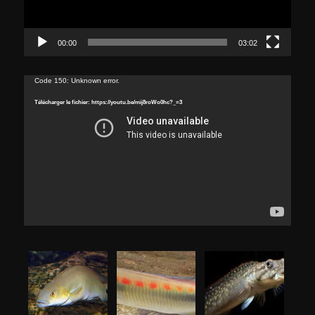
00:00
03:02
Lecteur
Code 150: Unknown error.
vidéo
Télécharger le fichier: https://youtu.be/mij8roWo0hc?_=3