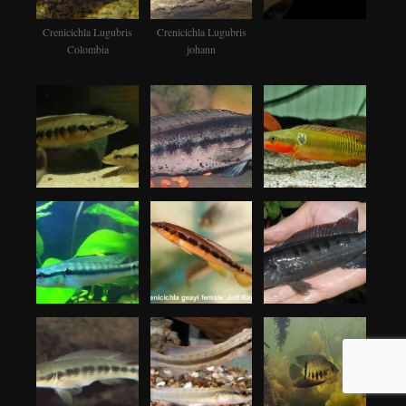
Crenicichla Lugubris
Crenicichla Lugubris
Colombia
johann