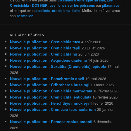
Crenicichla - DOSSIER
,
Les fiches sur les poissons
par
pifaumage
,
et marqué avec
cicclidés
,
crenicichla
,
fiche
. Mettez-le en favori avec
son
permalien
.
ARTICLES RÉCENTS
Nouvelle publication : Crenicichla tuca
4 août 2026
Nouvelle publication : Crenicichla tapii
20 juillet 2026
Nouvelle publication : Crenicichla hu
20 juin 2026
Nouvelle publication : Aequidens diadema
14 juin 2026
Nouvelle publication : Saxatilia (Crenicichla) lepidota
17 mai
2026
Nouvelle publication : Parachromis dovii
10 mai 2026
Nouvelle publication : Cribroheros bussingi
19 mars 2026
Nouvelle publication : Crenicichla marmorata
16 février 2026
Nouvelle publication : Crenicichla lenticulata
10 février 2026
Nouvelle publication : Herichthys minckleyi
1 février 2026
Nouvelle publication : Crenicara latruncularium
25 janvier
2026
Nouvelle publication : Paraneetroplus omonti
6 décembre
2025