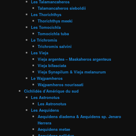
Les Talamancaheros
Talamancaheros sieboldii
Les Thorichthys
Thorichthys meeki
Les Tomocichla
Tomocichla tuba
Le Trichromis
Trichromis salvini
Les Vieja
Vieja argentea – Maskaheros argenteus
Vieja bifasciata
Vieja Synspilum & Vieja melanurum
Le Wajpamheros
Wajpamheros nourissati
Cichlidés d’Amérique du sud
Les Astronotus
Les Astronotus
Les Aequidens
Aequidens diadema & Aequidens sp. Jenaro
Herrera
Aequidens metae
Aequidens pallidus