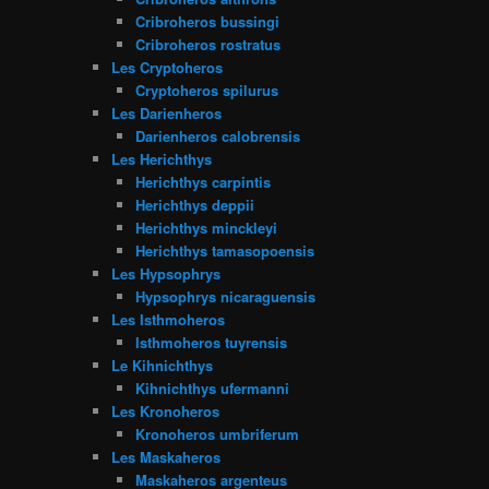
Cribroheros bussingi
Cribroheros rostratus
Les Cryptoheros
Cryptoheros spilurus
Les Darienheros
Darienheros calobrensis
Les Herichthys
Herichthys carpintis
Herichthys deppii
Herichthys minckleyi
Herichthys tamasopoensis
Les Hypsophrys
Hypsophrys nicaraguensis
Les Isthmoheros
Isthmoheros tuyrensis
Le Kihnichthys
Kihnichthys ufermanni
Les Kronoheros
Kronoheros umbriferum
Les Maskaheros
Maskaheros argenteus