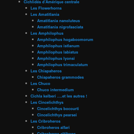
Cichlidés d’Amérique centrale
Les Flowerhorns
Les Amatitlania
Amatitlania nanoluteus
Amatitlania nigrofasciata
Les Amphilophus
Amphilophus hogaboomorum
Amphilophus istlanum
Amphilophus labiatus
Amphilophus lyonsi
Amphilophus trimaculatum
Les Chiapaheros
Chiapaheros grammodes
Les Chuco
Chuco intermedium
Cichla kelberi ….et les autres !
Les Cincelichthys
Cincelichthys bocourti
Cincelichthys pearsei
Les Cribroheros
Cribroheros alfari
Cribroheros altifrons