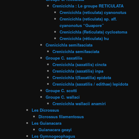
Crenicichla : Le groupe RETICULATA
Crenicichla (reticulata) cyanonotus
Crenicichla (reticulata) sp. aff.
cyanonotus “Guapore”
Crenicichla (Reticulata) cyclostoma
Crenicichla (réticulata) hu
Crenicichla semifasciata
Crenicichla semifasciata
Groupe C. saxatilis
Crenicichla (saxatilis) cincta
Crenicichla (saxatilis) inpa
Crenicichla l(Saxatilia) epidota
Crenicichla (saxatilis / edithae) lepidota
Groupe C. scotti
Groupe C. wallaci
Crenicichla wallacii anamiri
Les Dicrossus
Dicrossus filamentosus
Les Guianacara
Guianacara geayi
Les Gymnogeophagus