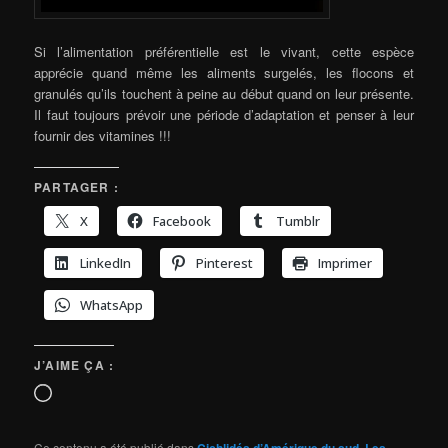
Si l’alimentation préférentielle est le vivant, cette espèce
apprécie quand même les aliments surgelés, les flocons et
granulés qu’ils touchent à peine au début quand on leur présente.
Il faut toujours prévoir une période d’adaptation et penser à leur
fournir des vitamines !!!
PARTAGER :
X
Facebook
Tumblr
LinkedIn
Pinterest
Imprimer
WhatsApp
J’AIME ÇA :
Chargement…
Ce contenu a été publié dans
Cichlidés d’Amérique du sud
,
Les