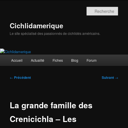
Aller
au
Rech
contenu
principal
Cichlidamerique
Le site spécialisé des passionnés de cichlidés américains.
Menu
Accueil
Actualité
Fiches
Blog
Forum
principal
Navigation
←
Précédent
Suivant
→
des
articles
La grande famille des
Crenicichla – Les