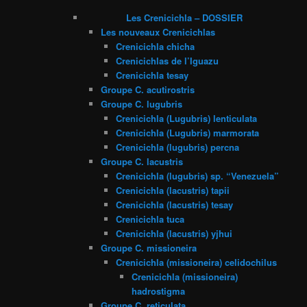
Les Crenicichla – DOSSIER
Les nouveaux Crenicichlas
Crenicichla chicha
Crenicichlas de l’Iguazu
Crenicichla tesay
Groupe C. acutirostris
Groupe C. lugubris
Crenicichla (Lugubris) lenticulata
Crenicichla (Lugubris) marmorata
Crenicichla (lugubris) percna
Groupe C. lacustris
Crenicichla (lugubris) sp. “Venezuela”
Crenicichla (lacustris) tapii
Crenicichla (lacustris) tesay
Crenicichla tuca
Crenicichla (lacustris) yjhui
Groupe C. missioneira
Crenicichla (missioneira) celidochilus
Crenicichla (missioneira)
hadrostigma
Groupe C. reticulata