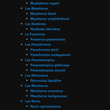
Maskaheros regani
Les Mayaheros
Mayaheros beani
Mayaheros urophthalmus
Les Nosferatu
Nosferatu labridens
Le Panamius
Panamius panamensis
Les Parachromis
Parachromis dovii
Parachromis motaguensis
Les Paraneetroplus
Paraneetroplus gibbiceps
Paraneetroplus omonti
Les Retroculus
Retroculus lapidifier
Les Rheoheros
Rheoheros coeruleus
Rheoheros lentiginosus
Les Rocio
Rocio spinosissima