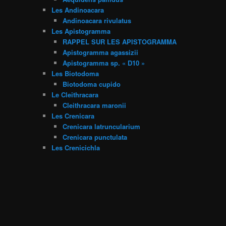
Les Andinoacara
Andinoacara rivulatus
Les Apistogramma
RAPPEL SUR LES APISTOGRAMMA
Apistogramma agassizii
Apistogramma sp. « D10 »
Les Biotodoma
Biotodoma cupido
Le Cleithracara
Cleithracara maronii
Les Crenicara
Crenicara latruncularium
Crenicara punctulata
Les Crenicichla