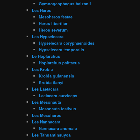
Gymnogeophagus balzanii
Les Heros
Mesoheros festae
Heros liberifier
Heros severum
Les Hypselecara
Hypselecara coryphaenoides
Hypselecara temporalis
Le Hoplarchus
Hoplarchus psittacus
Les Krobia
Krobia guianensis
Krobia itanyi
Les Laetacara
Laetacara curviceps
Les Mesonauta
Mesonauta festivus
Les Mesohéros
Les Nannacara
Nannacara anomala
Les Tahuantinsuyoa