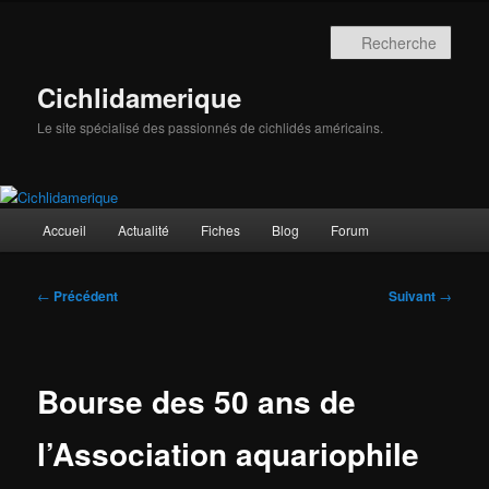
Aller
au
Rech
contenu
principal
Cichlidamerique
Le site spécialisé des passionnés de cichlidés américains.
Menu
Accueil
Actualité
Fiches
Blog
Forum
principal
Navigation
←
Précédent
Suivant
→
des
articles
Bourse des 50 ans de
l’Association aquariophile