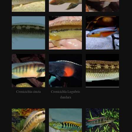
Crenicichla cincta
Crenicichla Lugubris
dandara