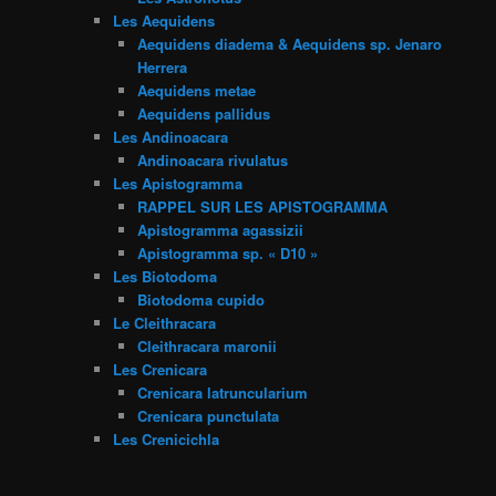
Les Aequidens
Aequidens diadema & Aequidens sp. Jenaro
Herrera
Aequidens metae
Aequidens pallidus
Les Andinoacara
Andinoacara rivulatus
Les Apistogramma
RAPPEL SUR LES APISTOGRAMMA
Apistogramma agassizii
Apistogramma sp. « D10 »
Les Biotodoma
Biotodoma cupido
Le Cleithracara
Cleithracara maronii
Les Crenicara
Crenicara latruncularium
Crenicara punctulata
Les Crenicichla