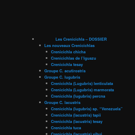
Les Crenicichla – DOSSIER
Les nouveaux Crenicichlas
Crenicichla chicha
Crenicichlas de l’Iguazu
Crenicichla tesay
Groupe C. acutirostris
Groupe C. lugubris
Crenicichla (Lugubris) lenticulata
Crenicichla (Lugubris) marmorata
Crenicichla (lugubris) percna
Groupe C. lacustris
Crenicichla (lugubris) sp. “Venezuela”
Crenicichla (lacustris) tapii
Crenicichla (lacustris) tesay
Crenicichla tuca
Crenicichla (lacustris) yjhui