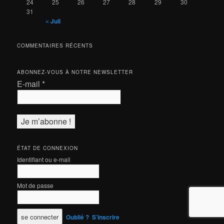
24
25
26
27
28
29
30
31
« Juil
COMMENTAIRES RÉCENTS
ABONNEZ-VOUS À NOTRE NEWSLETTER
E-mail
*
ÉTAT DE CONNEXION
Identifiant ou e-mail
Mot de passe
Oublié ?
S’inscrire