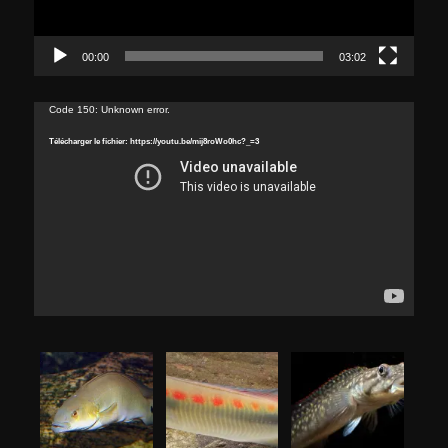
00:00
03:02
Lecteur
Code 150: Unknown error.
vidéo
Télécharger le fichier: https://youtu.be/mij8roWo0hc?_=3