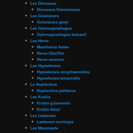
Les Dicrossus
Dicrossus filamentosus
Les Guianacara
Guianacara geayi
Les Gymnogeophagus
Gymnogeophagus balzanii
Les Heros
Mesoheros festae
Heros liberifier
Heros severum
Les Hypselecara
Hypselecara coryphaenoides
Hypselecara temporalis
Le Hoplarchus
Hoplarchus psittacus
Les Krobia
Krobia guianensis
Krobia itanyi
Les Laetacara
Laetacara curviceps
Les Mesonauta