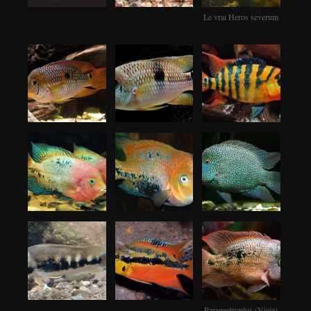
Le vrai Heros severum
Paraneetroplus (Vieja)