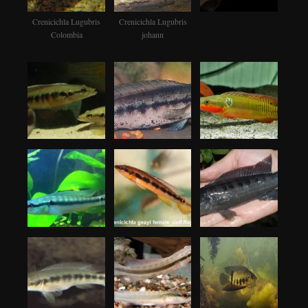
Crenicichla Lugubris
Crenicichla Lugubris
Colombia
johann