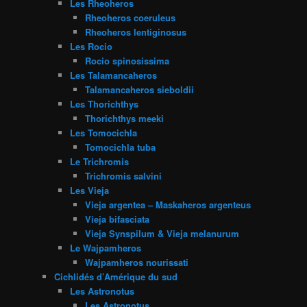
Les Rheoheros
Rheoheros coeruleus
Rheoheros lentiginosus
Les Rocio
Rocio spinosissima
Les Talamancaheros
Talamancaheros sieboldii
Les Thorichthys
Thorichthys meeki
Les Tomocichla
Tomocichla tuba
Le Trichromis
Trichromis salvini
Les Vieja
Vieja argentea – Maskaheros argenteus
Vieja bifasciata
Vieja Synspilum & Vieja melanurum
Le Wajpamheros
Wajpamheros nourissati
Cichlidés d’Amérique du sud
Les Astronotus
Les Astronotus