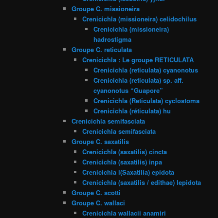
Groupe C. missioneira
Crenicichla (missioneira) celidochilus
Crenicichla (missioneira)
hadrostigma
Groupe C. reticulata
Crenicichla : Le groupe RETICULATA
Crenicichla (reticulata) cyanonotus
Crenicichla (reticulata) sp. aff.
cyanonotus “Guapore”
Crenicichla (Reticulata) cyclostoma
Crenicichla (réticulata) hu
Crenicichla semifasciata
Crenicichla semifasciata
Groupe C. saxatilis
Crenicichla (saxatilis) cincta
Crenicichla (saxatilis) inpa
Crenicichla l(Saxatilia) epidota
Crenicichla (saxatilis / edithae) lepidota
Groupe C. scotti
Groupe C. wallaci
Crenicichla wallacii anamiri