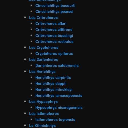
Cincelichthys bocourti
Cincelichthys pearsei
Les Cribroheros
Cribroheros alfari
Cribroheros altifrons
Cribroheros bussingi
Cribroheros rostratus
Les Cryptoheros
Cryptoheros spilurus
Les Darienheros
Darienheros calobrensis
Les Herichthys
Herichthys carpintis
Herichthys deppii
Herichthys minckleyi
Herichthys tamasopoensis
Les Hypsophrys
Hypsophrys nicaraguensis
Les Isthmoheros
Isthmoheros tuyrensis
Le Kihnichthys