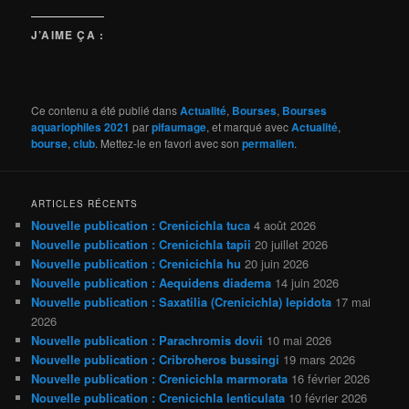
J’AIME ÇA :
Ce contenu a été publié dans
Actualité
,
Bourses
,
Bourses
aquariophiles 2021
par
pifaumage
, et marqué avec
Actualité
,
bourse
,
club
. Mettez-le en favori avec son
permalien
.
ARTICLES RÉCENTS
Nouvelle publication : Crenicichla tuca
4 août 2026
Nouvelle publication : Crenicichla tapii
20 juillet 2026
Nouvelle publication : Crenicichla hu
20 juin 2026
Nouvelle publication : Aequidens diadema
14 juin 2026
Nouvelle publication : Saxatilia (Crenicichla) lepidota
17 mai
2026
Nouvelle publication : Parachromis dovii
10 mai 2026
Nouvelle publication : Cribroheros bussingi
19 mars 2026
Nouvelle publication : Crenicichla marmorata
16 février 2026
Nouvelle publication : Crenicichla lenticulata
10 février 2026