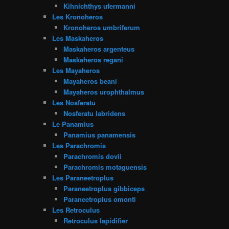
Kihnichthys ufermanni
Les Kronoheros
Kronoheros umbriferum
Les Maskaheros
Maskaheros argenteus
Maskaheros regani
Les Mayaheros
Mayaheros beani
Mayaheros urophthalmus
Les Nosferatu
Nosferatu labridens
Le Panamius
Panamius panamensis
Les Parachromis
Parachromis dovii
Parachromis motaguensis
Les Paraneetroplus
Paraneetroplus gibbiceps
Paraneetroplus omonti
Les Retroculus
Retroculus lapidifier