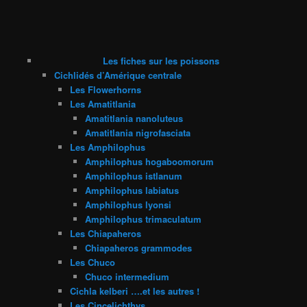
Les fiches sur les poissons
Cichlidés d’Amérique centrale
Les Flowerhorns
Les Amatitlania
Amatitlania nanoluteus
Amatitlania nigrofasciata
Les Amphilophus
Amphilophus hogaboomorum
Amphilophus istlanum
Amphilophus labiatus
Amphilophus lyonsi
Amphilophus trimaculatum
Les Chiapaheros
Chiapaheros grammodes
Les Chuco
Chuco intermedium
Cichla kelberi ….et les autres !
Les Cincelichthys