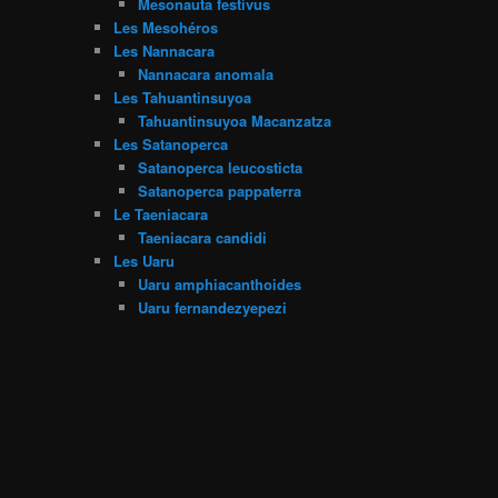
Mesonauta festivus
Les Mesohéros
Les Nannacara
Nannacara anomala
Les Tahuantinsuyoa
Tahuantinsuyoa Macanzatza
Les Satanoperca
Satanoperca leucosticta
Satanoperca pappaterra
Le Taeniacara
Taeniacara candidi
Les Uaru
Uaru amphiacanthoides
Uaru fernandezyepezi