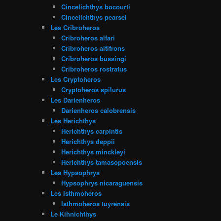
Cincelichthys bocourti
Cincelichthys pearsei
Les Cribroheros
Cribroheros alfari
Cribroheros altifrons
Cribroheros bussingi
Cribroheros rostratus
Les Cryptoheros
Cryptoheros spilurus
Les Darienheros
Darienheros calobrensis
Les Herichthys
Herichthys carpintis
Herichthys deppii
Herichthys minckleyi
Herichthys tamasopoensis
Les Hypsophrys
Hypsophrys nicaraguensis
Les Isthmoheros
Isthmoheros tuyrensis
Le Kihnichthys