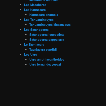
Les Mesohéros
Les Nannacara
Nannacara anomala
Les Tahuantinsuyoa
Tahuantinsuyoa Macanzatza
Les Satanoperca
Satanoperca leucosticta
Satanoperca pappaterra
Le Taeniacara
Taeniacara candidi
Les Uaru
Uaru amphiacanthoides
Uaru fernandezyepezi