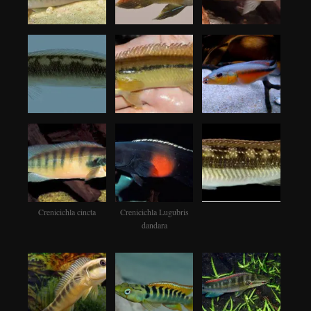
Crenicichla cincta
Crenicichla Lugubris
dandara