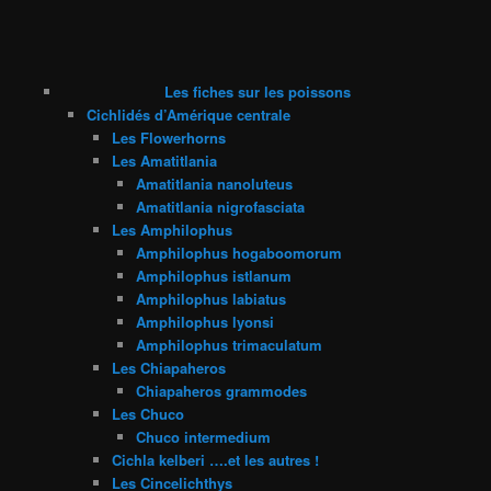
Les fiches sur les poissons
Cichlidés d’Amérique centrale
Les Flowerhorns
Les Amatitlania
Amatitlania nanoluteus
Amatitlania nigrofasciata
Les Amphilophus
Amphilophus hogaboomorum
Amphilophus istlanum
Amphilophus labiatus
Amphilophus lyonsi
Amphilophus trimaculatum
Les Chiapaheros
Chiapaheros grammodes
Les Chuco
Chuco intermedium
Cichla kelberi ….et les autres !
Les Cincelichthys