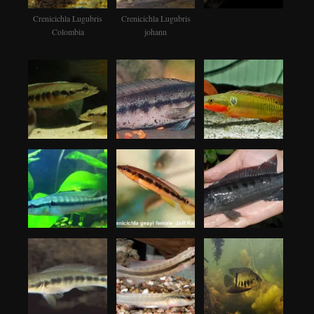
Crenicichla Lugubris
Crenicichla Lugubris
Colombia
johann