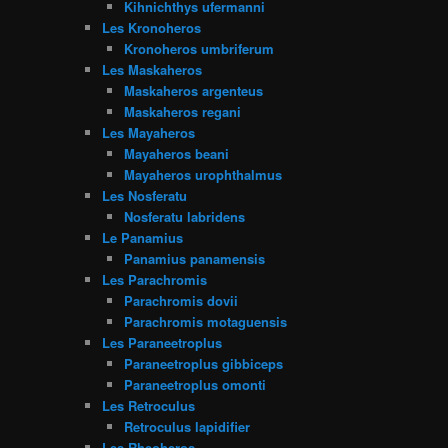
Kihnichthys ufermanni
Les Kronoheros
Kronoheros umbriferum
Les Maskaheros
Maskaheros argenteus
Maskaheros regani
Les Mayaheros
Mayaheros beani
Mayaheros urophthalmus
Les Nosferatu
Nosferatu labridens
Le Panamius
Panamius panamensis
Les Parachromis
Parachromis dovii
Parachromis motaguensis
Les Paraneetroplus
Paraneetroplus gibbiceps
Paraneetroplus omonti
Les Retroculus
Retroculus lapidifier
Les Rheoheros