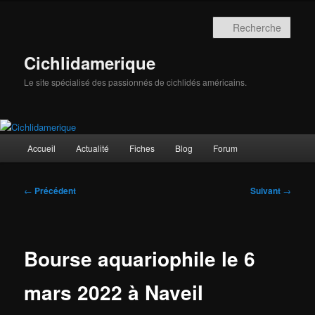
Aller
au
Rech
contenu
principal
Cichlidamerique
Le site spécialisé des passionnés de cichlidés américains.
Menu
Accueil
Actualité
Fiches
Blog
Forum
principal
Navigation
←
Précédent
Suivant
→
des
articles
Bourse aquariophile le 6
mars 2022 à Naveil