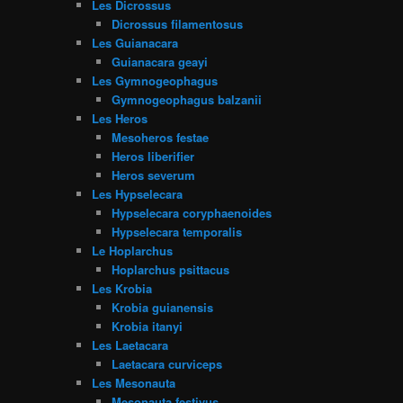
Les Dicrossus
Dicrossus filamentosus
Les Guianacara
Guianacara geayi
Les Gymnogeophagus
Gymnogeophagus balzanii
Les Heros
Mesoheros festae
Heros liberifier
Heros severum
Les Hypselecara
Hypselecara coryphaenoides
Hypselecara temporalis
Le Hoplarchus
Hoplarchus psittacus
Les Krobia
Krobia guianensis
Krobia itanyi
Les Laetacara
Laetacara curviceps
Les Mesonauta
Mesonauta festivus