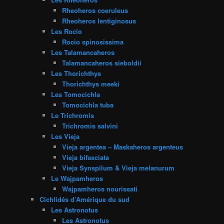
Rheoheros coeruleus
Rheoheros lentiginosus
Les Rocio
Rocio spinosissima
Les Talamancaheros
Talamancaheros sieboldii
Les Thorichthys
Thorichthys meeki
Les Tomocichla
Tomocichla tuba
Le Trichromis
Trichromis salvini
Les Vieja
Vieja argentea – Maskaheros argenteus
Vieja bifasciata
Vieja Synspilum & Vieja melanurum
Le Wajpamheros
Wajpamheros nourissati
Cichlidés d’Amérique du sud
Les Astronotus
Les Astronotus