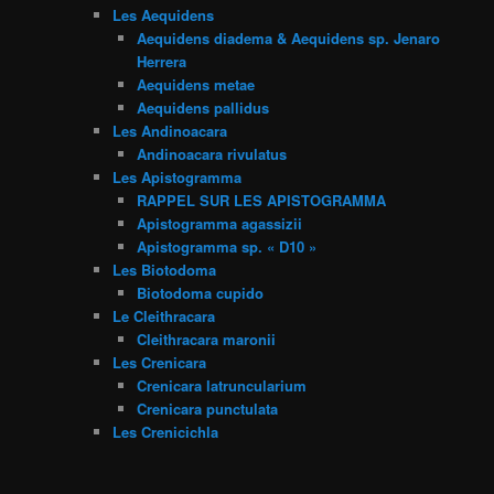
Les Aequidens
Aequidens diadema & Aequidens sp. Jenaro
Herrera
Aequidens metae
Aequidens pallidus
Les Andinoacara
Andinoacara rivulatus
Les Apistogramma
RAPPEL SUR LES APISTOGRAMMA
Apistogramma agassizii
Apistogramma sp. « D10 »
Les Biotodoma
Biotodoma cupido
Le Cleithracara
Cleithracara maronii
Les Crenicara
Crenicara latruncularium
Crenicara punctulata
Les Crenicichla