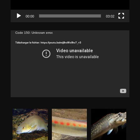
00:00
03:02
Lecteur
Code 150: Unknown error.
vidéo
Télécharger le fichier: https://youtu.be/mij8roWo0hc?_=3