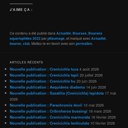
J’AIME ÇA :
Ce contenu a été publié dans
Actualité
,
Bourses
,
Bourses
aquariophiles 2022
par
pifaumage
, et marqué avec
Actualité
,
bourse
,
club
. Mettez-le en favori avec son
permalien
.
ARTICLES RÉCENTS
Nouvelle publication : Crenicichla tuca
4 août 2026
Nouvelle publication : Crenicichla tapii
20 juillet 2026
Nouvelle publication : Crenicichla hu
20 juin 2026
Nouvelle publication : Aequidens diadema
14 juin 2026
Nouvelle publication : Saxatilia (Crenicichla) lepidota
17 mai
2026
Nouvelle publication : Parachromis dovii
10 mai 2026
Nouvelle publication : Cribroheros bussingi
19 mars 2026
Nouvelle publication : Crenicichla marmorata
16 février 2026
Nouvelle publication : Crenicichla lenticulata
10 février 2026