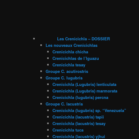
Les Crenicichla – DOSSIER
Les nouveaux Crenicichlas
Crenicichla chicha
Crenicichlas de l’Iguazu
Crenicichla tesay
Groupe C. acutirostris
Groupe C. lugubris
Crenicichla (Lugubris) lenticulata
Crenicichla (Lugubris) marmorata
Crenicichla (lugubris) percna
Groupe C. lacustris
Crenicichla (lugubris) sp. “Venezuela”
Crenicichla (lacustris) tapii
Crenicichla (lacustris) tesay
Crenicichla tuca
Crenicichla (lacustris) yjhui