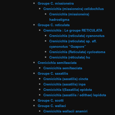
Groupe C. missioneira
Crenicichla (missioneira) celidochilus
Crenicichla (missioneira)
hadrostigma
Groupe C. reticulata
Crenicichla : Le groupe RETICULATA
Crenicichla (reticulata) cyanonotus
Crenicichla (reticulata) sp. aff.
cyanonotus “Guapore”
Crenicichla (Reticulata) cyclostoma
Crenicichla (réticulata) hu
Crenicichla semifasciata
Crenicichla semifasciata
Groupe C. saxatilis
Crenicichla (saxatilis) cincta
Crenicichla (saxatilis) inpa
Crenicichla l(Saxatilia) epidota
Crenicichla (saxatilis / edithae) lepidota
Groupe C. scotti
Groupe C. wallaci
Crenicichla wallacii anamiri