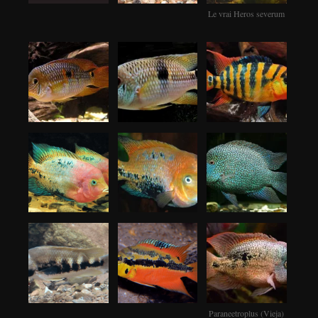
Le vrai Heros severum
Paraneetroplus (Vieja)