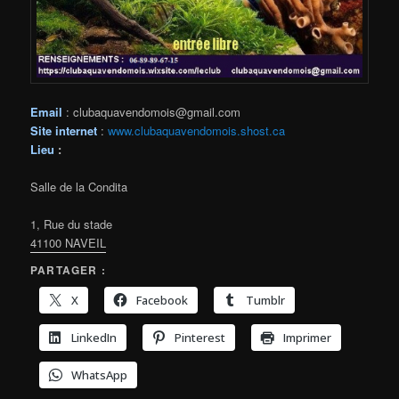
Email
: clubaquavendomois@gmail.com
Site internet
:
www.clubaquavendomois.shost.ca
Lieu
:
Salle de la Condita
1, Rue du stade
41100 NAVEIL
PARTAGER :
X
Facebook
Tumblr
LinkedIn
Pinterest
Imprimer
WhatsApp