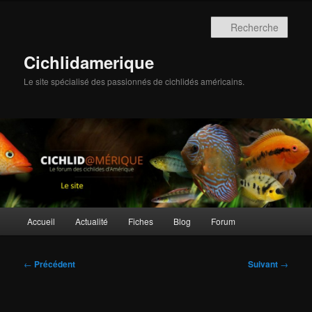
Aller
au
Rech
contenu
principal
Cichlidamerique
Le site spécialisé des passionnés de cichlidés américains.
Menu
Accueil
Actualité
Fiches
Blog
Forum
principal
Navigation
←
Précédent
Suivant
→
des
articles