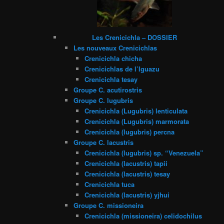
Les Crenicichla – DOSSIER
Les nouveaux Crenicichlas
Crenicichla chicha
Crenicichlas de l’Iguazu
Crenicichla tesay
Groupe C. acutirostris
Groupe C. lugubris
Crenicichla (Lugubris) lenticulata
Crenicichla (Lugubris) marmorata
Crenicichla (lugubris) percna
Groupe C. lacustris
Crenicichla (lugubris) sp. “Venezuela”
Crenicichla (lacustris) tapii
Crenicichla (lacustris) tesay
Crenicichla tuca
Crenicichla (lacustris) yjhui
Groupe C. missioneira
Crenicichla (missioneira) celidochilus