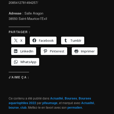
2085412781494257/
Adresse
: Salle Aragon
38550 Saint-Maurice-l’Exil
PARTAGER :
X
Facebook
Tumblr
LinkedIn
Pinterest
Imprimer
WhatsApp
J’AIME ÇA :
Ce contenu a été publié dans
Actualité
,
Bourses
,
Bourses
aquariophiles 2022
par
pifaumage
, et marqué avec
Actualité
,
bourse
,
club
. Mettez-le en favori avec son
permalien
.