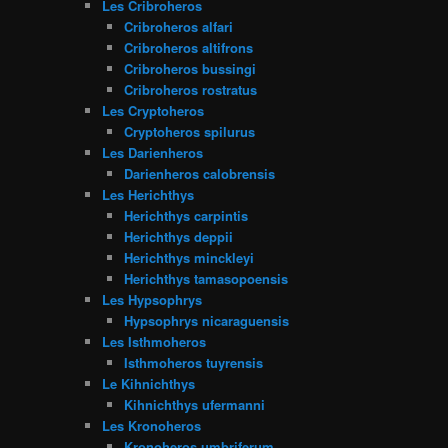
Les Cribroheros
Cribroheros alfari
Cribroheros altifrons
Cribroheros bussingi
Cribroheros rostratus
Les Cryptoheros
Cryptoheros spilurus
Les Darienheros
Darienheros calobrensis
Les Herichthys
Herichthys carpintis
Herichthys deppii
Herichthys minckleyi
Herichthys tamasopoensis
Les Hypsophrys
Hypsophrys nicaraguensis
Les Isthmoheros
Isthmoheros tuyrensis
Le Kihnichthys
Kihnichthys ufermanni
Les Kronoheros
Kronoheros umbriferum