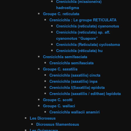
Crenicichla (missioneira)
hadrostigma
Groupe C. reticulata
Crenicichla : Le groupe RETICULATA
Crenicichla (reticulata) cyanonotus
Crenicichla (reticulata) sp. aff.
cyanonotus “Guapore”
Crenicichla (Reticulata) cyclostoma
Crenicichla (réticulata) hu
Crenicichla semifasciata
Crenicichla semifasciata
Groupe C. saxatilis
Crenicichla (saxatilis) cincta
Crenicichla (saxatilis) inpa
Crenicichla l(Saxatilia) epidota
Crenicichla (saxatilis / edithae) lepidota
Groupe C. scotti
Groupe C. wallaci
Crenicichla wallacii anamiri
Les Dicrossus
Dicrossus filamentosus
Les Guianacara