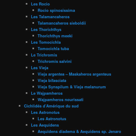
Les Rocio
Rocio spinosissima
Les Talamancaheros
Talamancaheros sieboldii
Les Thorichthys
Thorichthys meeki
Les Tomocichla
Tomocichla tuba
Le Trichromis
Trichromis salvini
Les Vieja
Vieja argentea – Maskaheros argenteus
Vieja bifasciata
Vieja Synspilum & Vieja melanurum
Le Wajpamheros
Wajpamheros nourissati
Cichlidés d’Amérique du sud
Les Astronotus
Les Astronotus
Les Aequidens
Aequidens diadema & Aequidens sp. Jenaro