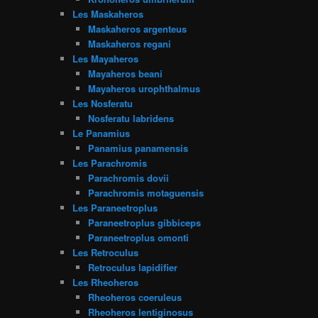
Les Maskaheros
Maskaheros argenteus
Maskaheros regani
Les Mayaheros
Mayaheros beani
Mayaheros urophthalmus
Les Nosferatu
Nosferatu labridens
Le Panamius
Panamius panamensis
Les Parachromis
Parachromis dovii
Parachromis motaguensis
Les Paraneetroplus
Paraneetroplus gibbiceps
Paraneetroplus omonti
Les Retroculus
Retroculus lapidifier
Les Rheoheros
Rheoheros coeruleus
Rheoheros lentiginosus