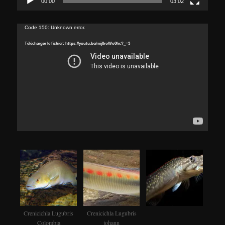
00:00
03:02
Lecteur
Code 150: Unknown error.
vidéo
Télécharger le fichier: https://youtu.be/mij8roWo0hc?_=3
Crenicichla Lugubris
Crenicichla Lugubris
Colombia
johann