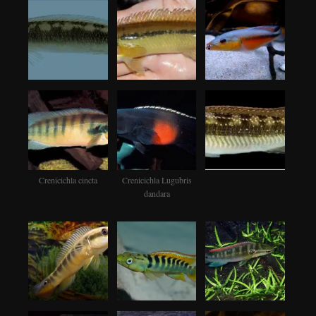
Crenicichla cincta
Crenicichla Lugubris
dandara