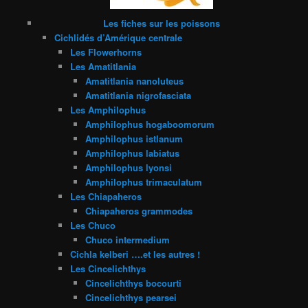
Les fiches sur les poissons
Cichlidés d’Amérique centrale
Les Flowerhorns
Les Amatitlania
Amatitlania nanoluteus
Amatitlania nigrofasciata
Les Amphilophus
Amphilophus hogaboomorum
Amphilophus istlanum
Amphilophus labiatus
Amphilophus lyonsi
Amphilophus trimaculatum
Les Chiapaheros
Chiapaheros grammodes
Les Chuco
Chuco intermedium
Cichla kelberi ….et les autres !
Les Cincelichthys
Cincelichthys bocourti
Cincelichthys pearsei