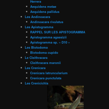
Herrera
Aequidens metae
Aequidens pallidus
Les Andinoacara
Andinoacara rivulatus
Les Apistogramma
RAPPEL SUR LES APISTOGRAMMA
Apistogramma agassizii
Apistogramma sp. « D10 »
Les Biotodoma
Biotodoma cupido
Le Cleithracara
Cleithracara maronii
Les Crenicara
Crenicara latruncularium
Crenicara punctulata
Les Crenicichla