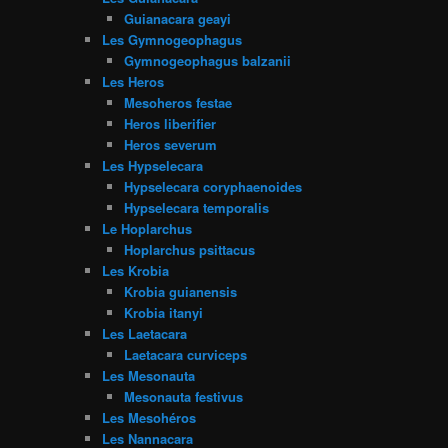
Guianacara geayi
Les Gymnogeophagus
Gymnogeophagus balzanii
Les Heros
Mesoheros festae
Heros liberifier
Heros severum
Les Hypselecara
Hypselecara coryphaenoides
Hypselecara temporalis
Le Hoplarchus
Hoplarchus psittacus
Les Krobia
Krobia guianensis
Krobia itanyi
Les Laetacara
Laetacara curviceps
Les Mesonauta
Mesonauta festivus
Les Mesohéros
Les Nannacara