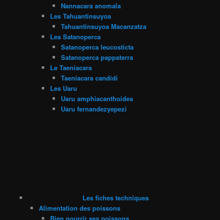
Nannacara anomala
Les Tahuantinsuyoa
Tahuantinsuyoa Macanzatza
Les Satanoperca
Satanoperca leucosticta
Satanoperca pappaterra
Le Taeniacara
Taeniacara candidi
Les Uaru
Uaru amphiacanthoides
Uaru fernandezyepezi
Les fiches techniques
Alimentation des poissons
Bien nourrir ses poissons …