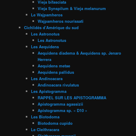
Vieja bifasciata
Vieja Synspilum & Vieja melanurum
Le Wajpamheros
Wajpamheros nourissati
Cichlidés d’Amérique du sud
Les Astronotus
Les Astronotus
Les Aequidens
Aequidens diadema & Aequidens sp. Jenaro
Herrera
Aequidens metae
Aequidens pallidus
Les Andinoacara
Andinoacara rivulatus
Les Apistogramma
RAPPEL SUR LES APISTOGRAMMA
Apistogramma agassizii
Apistogramma sp. « D10 »
Les Biotodoma
Biotodoma cupido
Le Cleithracara
Cleithracara maronii