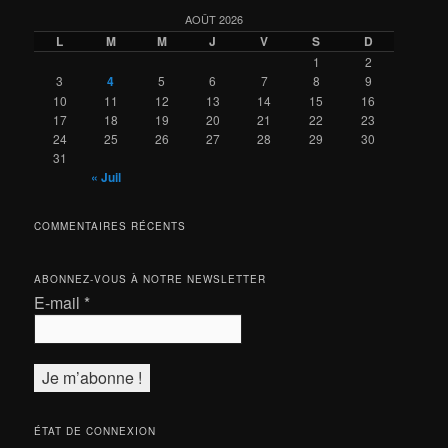
AOÛT 2026
L
M
M
J
V
S
D
1
2
3
4
5
6
7
8
9
10
11
12
13
14
15
16
17
18
19
20
21
22
23
24
25
26
27
28
29
30
31
« Juil
COMMENTAIRES RÉCENTS
ABONNEZ-VOUS À NOTRE NEWSLETTER
E-mail
*
ÉTAT DE CONNEXION