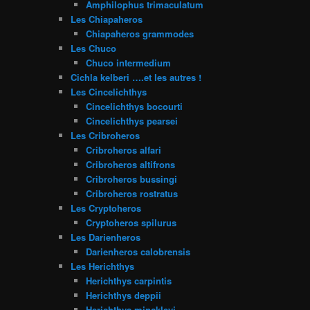
Amphilophus trimaculatum
Les Chiapaheros
Chiapaheros grammodes
Les Chuco
Chuco intermedium
Cichla kelberi ….et les autres !
Les Cincelichthys
Cincelichthys bocourti
Cincelichthys pearsei
Les Cribroheros
Cribroheros alfari
Cribroheros altifrons
Cribroheros bussingi
Cribroheros rostratus
Les Cryptoheros
Cryptoheros spilurus
Les Darienheros
Darienheros calobrensis
Les Herichthys
Herichthys carpintis
Herichthys deppii
Herichthys minckleyi