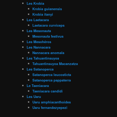
Les Krobia
Krobia guianensis
Krobia itanyi
Les Laetacara
Laetacara curviceps
Les Mesonauta
Mesonauta festivus
Les Mesohéros
Les Nannacara
Nannacara anomala
Les Tahuantinsuyoa
Tahuantinsuyoa Macanzatza
Les Satanoperca
Satanoperca leucosticta
Satanoperca pappaterra
Le Taeniacara
Taeniacara candidi
Les Uaru
Uaru amphiacanthoides
Uaru fernandezyepezi