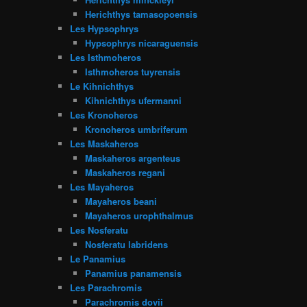
Herichthys tamasopoensis
Les Hypsophrys
Hypsophrys nicaraguensis
Les Isthmoheros
Isthmoheros tuyrensis
Le Kihnichthys
Kihnichthys ufermanni
Les Kronoheros
Kronoheros umbriferum
Les Maskaheros
Maskaheros argenteus
Maskaheros regani
Les Mayaheros
Mayaheros beani
Mayaheros urophthalmus
Les Nosferatu
Nosferatu labridens
Le Panamius
Panamius panamensis
Les Parachromis
Parachromis dovii