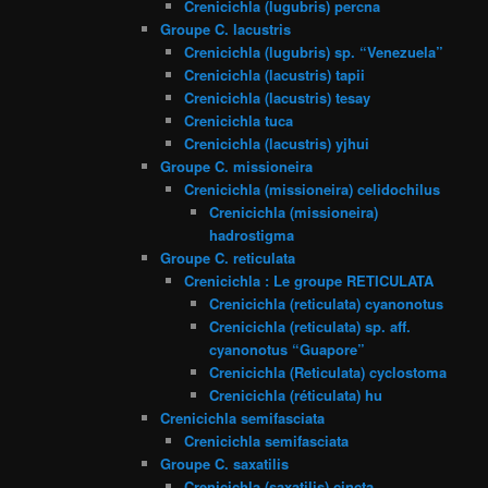
Crenicichla (lugubris) percna
Groupe C. lacustris
Crenicichla (lugubris) sp. “Venezuela”
Crenicichla (lacustris) tapii
Crenicichla (lacustris) tesay
Crenicichla tuca
Crenicichla (lacustris) yjhui
Groupe C. missioneira
Crenicichla (missioneira) celidochilus
Crenicichla (missioneira)
hadrostigma
Groupe C. reticulata
Crenicichla : Le groupe RETICULATA
Crenicichla (reticulata) cyanonotus
Crenicichla (reticulata) sp. aff.
cyanonotus “Guapore”
Crenicichla (Reticulata) cyclostoma
Crenicichla (réticulata) hu
Crenicichla semifasciata
Crenicichla semifasciata
Groupe C. saxatilis
Crenicichla (saxatilis) cincta