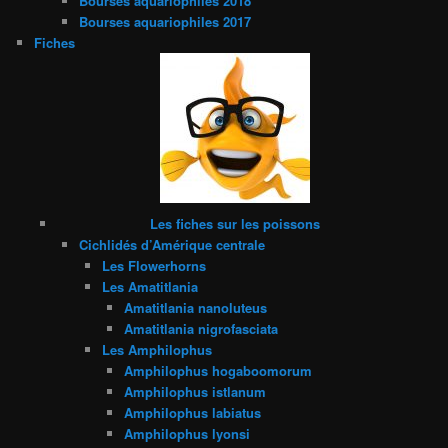
Bourses aquariophiles 2018
Bourses aquariophiles 2017
Fiches
Les fiches sur les poissons
Cichlidés d’Amérique centrale
Les Flowerhorns
Les Amatitlania
Amatitlania nanoluteus
Amatitlania nigrofasciata
Les Amphilophus
Amphilophus hogaboomorum
Amphilophus istlanum
Amphilophus labiatus
Amphilophus lyonsi