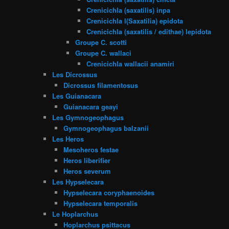
Crenicichla (saxatilis) inpa
Crenicichla l(Saxatilia) epidota
Crenicichla (saxatilis / edithae) lepidota
Groupe C. scotti
Groupe C. wallaci
Crenicichla wallacii anamiri
Les Dicrossus
Dicrossus filamentosus
Les Guianacara
Guianacara geayi
Les Gymnogeophagus
Gymnogeophagus balzanii
Les Heros
Mesoheros festae
Heros liberifier
Heros severum
Les Hypselecara
Hypselecara coryphaenoides
Hypselecara temporalis
Le Hoplarchus
Hoplarchus psittacus