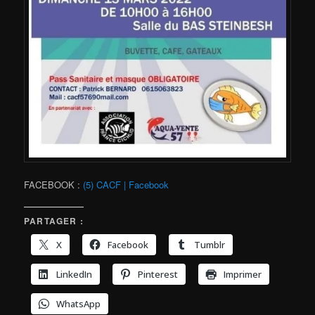
FACEBOOK :
(5) CACF | Facebook
PARTAGER :
X
Facebook
Tumblr
LinkedIn
Pinterest
Imprimer
WhatsApp