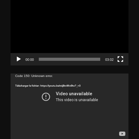
Lecteur
vidéo
00:00
03:02
Lecteur
Code 150: Unknown error.
vidéo
Télécharger le fichier: https://youtu.be/mij8roWo0hc?_=3