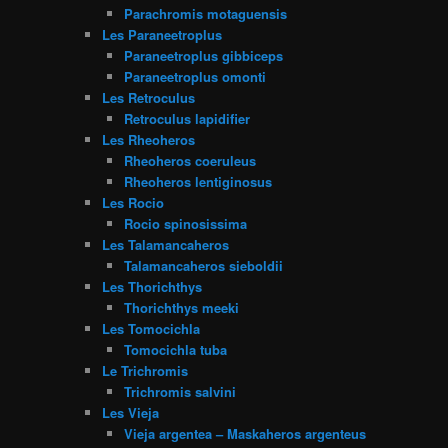
Parachromis motaguensis
Les Paraneetroplus
Paraneetroplus gibbiceps
Paraneetroplus omonti
Les Retroculus
Retroculus lapidifier
Les Rheoheros
Rheoheros coeruleus
Rheoheros lentiginosus
Les Rocio
Rocio spinosissima
Les Talamancaheros
Talamancaheros sieboldii
Les Thorichthys
Thorichthys meeki
Les Tomocichla
Tomocichla tuba
Le Trichromis
Trichromis salvini
Les Vieja
Vieja argentea – Maskaheros argenteus