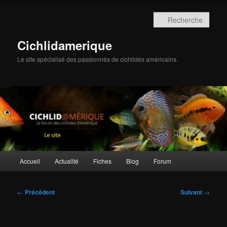
Aller
au
Rech
contenu
principal
Cichlidamerique
Le site spécialisé des passionnés de cichlidés américains.
Menu
Accueil
Actualité
Fiches
Blog
Forum
principal
Navigation
←
Précédent
Suivant
→
des
articles