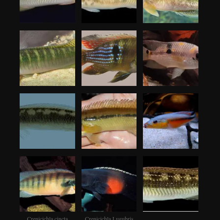
Crenicichla cincta
Crenicichla Lugubris