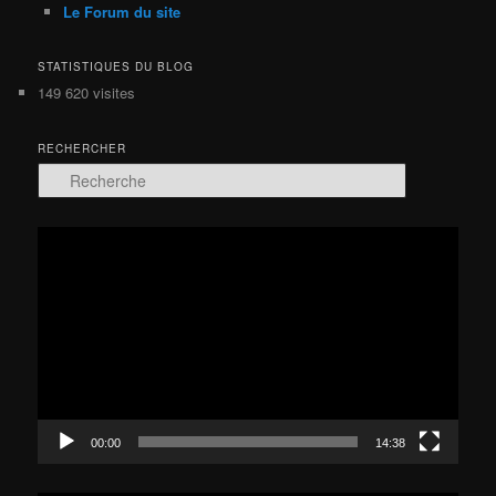
Le Forum du site
STATISTIQUES DU BLOG
149 620 visites
RECHERCHER
R
e
c
h
Lecteur
e
vidéo
r
c
h
e
00:00
14:38