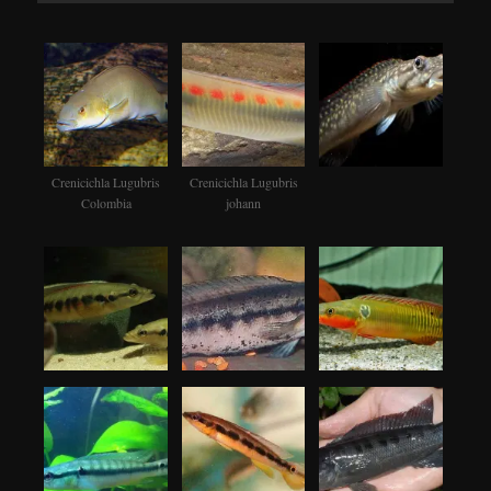
Crenicichla Lugubris
Crenicichla Lugubris
Colombia
johann