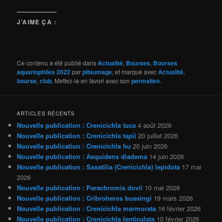
J’AIME ÇA :
Ce contenu a été publié dans
Actualité
,
Bourses
,
Bourses
aquariophiles 2022
par
pifaumage
, et marqué avec
Actualité
,
bourse
,
club
. Mettez-le en favori avec son
permalien
.
ARTICLES RÉCENTS
Nouvelle publication : Crenicichla tuca
4 août 2026
Nouvelle publication : Crenicichla tapii
20 juillet 2026
Nouvelle publication : Crenicichla hu
20 juin 2026
Nouvelle publication : Aequidens diadema
14 juin 2026
Nouvelle publication : Saxatilia (Crenicichla) lepidota
17 mai
2026
Nouvelle publication : Parachromis dovii
10 mai 2026
Nouvelle publication : Cribroheros bussingi
19 mars 2026
Nouvelle publication : Crenicichla marmorata
16 février 2026
Nouvelle publication : Crenicichla lenticulata
10 février 2026