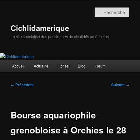
Aller
au
Rech
contenu
principal
Cichlidamerique
Le site spécialisé des passionnés de cichlidés américains.
Menu
Accueil
Actualité
Fiches
Blog
Forum
principal
Navigation
←
Précédent
Suivant
→
des
articles
Bourse aquariophile
grenobloise à Orchies le 28