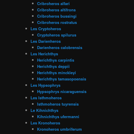
Cribroheros alfari
Cribroheros altifrons
Cribroheros bussingi
Cribroheros rostratus
Les Cryptoheros
Cryptoheros spilurus
Les Darienheros
Darienheros calobrensis
Les Herichthys
Herichthys carpintis
Herichthys deppii
Herichthys minckleyi
Herichthys tamasopoensis
Les Hypsophrys
Hypsophrys nicaraguensis
Les Isthmoheros
Isthmoheros tuyrensis
Le Kihnichthys
Kihnichthys ufermanni
Les Kronoheros
Kronoheros umbriferum