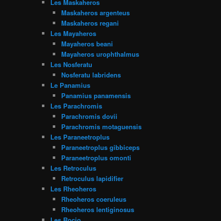
Les Maskaheros
Maskaheros argenteus
Maskaheros regani
Les Mayaheros
Mayaheros beani
Mayaheros urophthalmus
Les Nosferatu
Nosferatu labridens
Le Panamius
Panamius panamensis
Les Parachromis
Parachromis dovii
Parachromis motaguensis
Les Paraneetroplus
Paraneetroplus gibbiceps
Paraneetroplus omonti
Les Retroculus
Retroculus lapidifier
Les Rheoheros
Rheoheros coeruleus
Rheoheros lentiginosus
Les Rocio