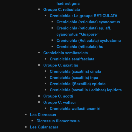
hadrostigma
Groupe C. reticulata
Crenicichla : Le groupe RETICULATA
Crenicichla (reticulata) cyanonotus
Crenicichla (reticulata) sp. aff.
cyanonotus “Guapore”
Crenicichla (Reticulata) cyclostoma
Crenicichla (réticulata) hu
Crenicichla semifasciata
Crenicichla semifasciata
Groupe C. saxatilis
Crenicichla (saxatilis) cincta
Crenicichla (saxatilis) inpa
Crenicichla l(Saxatilia) epidota
Crenicichla (saxatilis / edithae) lepidota
Groupe C. scotti
Groupe C. wallaci
Crenicichla wallacii anamiri
Les Dicrossus
Dicrossus filamentosus
Les Guianacara