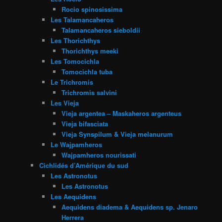
Rocio spinosissima
Les Talamancaheros
Talamancaheros sieboldii
Les Thorichthys
Thorichthys meeki
Les Tomocichla
Tomocichla tuba
Le Trichromis
Trichromis salvini
Les Vieja
Vieja argentea – Maskaheros argenteus
Vieja bifasciata
Vieja Synspilum & Vieja melanurum
Le Wajpamheros
Wajpamheros nourissati
Cichlidés d’Amérique du sud
Les Astronotus
Les Astronotus
Les Aequidens
Aequidens diadema & Aequidens sp. Jenaro
Herrera