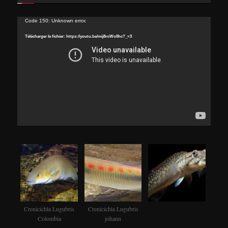
Lecteur
Code 150: Unknown error.
vidéo
Télécharger le fichier: https://youtu.be/mij8roWo0hc?_=3
Crenicichla Lugubris
Crenicichla Lugubris
Colombia
johann