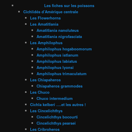
Les fiches sur les poissons
Cichlidés d’Amérique centrale
Les Flowerhorns
Les Amatitlania
Amatitlania nanoluteus
Amatitlania nigrofasciata
Les Amphilophus
Amphilophus hogaboomorum
Amphilophus istlanum
Amphilophus labiatus
Amphilophus lyonsi
Amphilophus trimaculatum
Les Chiapaheros
Chiapaheros grammodes
Les Chuco
Chuco intermedium
Cichla kelberi ….et les autres !
Les Cincelichthys
Cincelichthys bocourti
Cincelichthys pearsei
Les Cribroheros