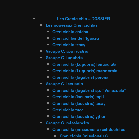
Les Crenicichla – DOSSIER
Les nouveaux Crenicichlas
Crenicichla chicha
Crenicichlas de l’Iguazu
Crenicichla tesay
Groupe C. acutirostris
Groupe C. lugubris
Crenicichla (Lugubris) lenticulata
Crenicichla (Lugubris) marmorata
Crenicichla (lugubris) percna
Groupe C. lacustris
Crenicichla (lugubris) sp. “Venezuela”
Crenicichla (lacustris) tapii
Crenicichla (lacustris) tesay
Crenicichla tuca
Crenicichla (lacustris) yjhui
Groupe C. missioneira
Crenicichla (missioneira) celidochilus
Crenicichla (missioneira)