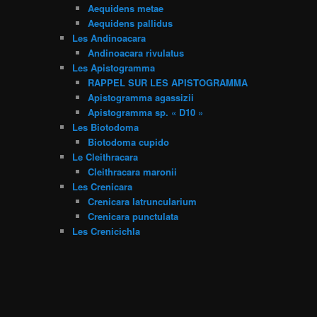
Aequidens metae
Aequidens pallidus
Les Andinoacara
Andinoacara rivulatus
Les Apistogramma
RAPPEL SUR LES APISTOGRAMMA
Apistogramma agassizii
Apistogramma sp. « D10 »
Les Biotodoma
Biotodoma cupido
Le Cleithracara
Cleithracara maronii
Les Crenicara
Crenicara latruncularium
Crenicara punctulata
Les Crenicichla