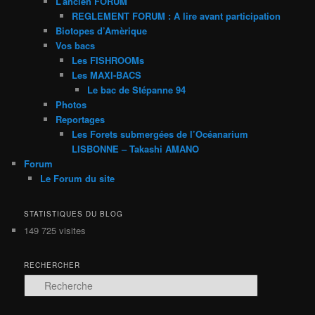
L’ancien FORUM
REGLEMENT FORUM : A lire avant participation
Biotopes d’Amèrique
Vos bacs
Les FISHROOMs
Les MAXI-BACS
Le bac de Stépanne 94
Photos
Reportages
Les Forets submergées de l’Océanarium
LISBONNE – Takashi AMANO
Forum
Le Forum du site
STATISTIQUES DU BLOG
149 725 visites
RECHERCHER
R
e
c