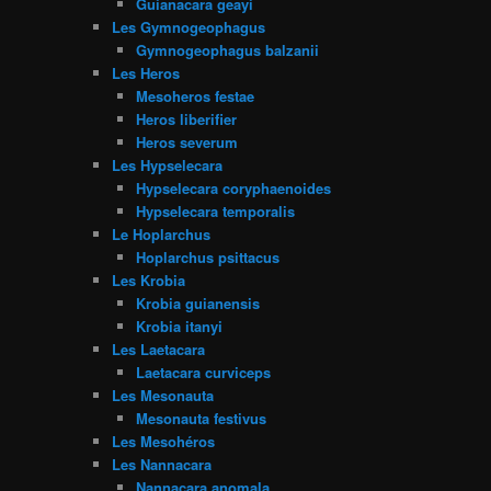
Guianacara geayi
Les Gymnogeophagus
Gymnogeophagus balzanii
Les Heros
Mesoheros festae
Heros liberifier
Heros severum
Les Hypselecara
Hypselecara coryphaenoides
Hypselecara temporalis
Le Hoplarchus
Hoplarchus psittacus
Les Krobia
Krobia guianensis
Krobia itanyi
Les Laetacara
Laetacara curviceps
Les Mesonauta
Mesonauta festivus
Les Mesohéros
Les Nannacara
Nannacara anomala