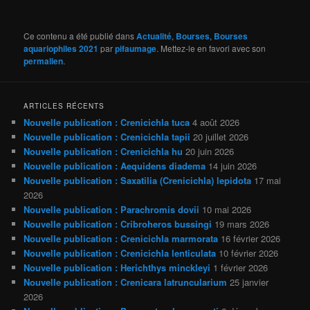
Ce contenu a été publié dans
Actualité
,
Bourses
,
Bourses
aquariophiles 2021
par
pifaumage
. Mettez-le en favori avec son
permalien
.
ARTICLES RÉCENTS
Nouvelle publication : Crenicichla tuca
4 août 2026
Nouvelle publication : Crenicichla tapii
20 juillet 2026
Nouvelle publication : Crenicichla hu
20 juin 2026
Nouvelle publication : Aequidens diadema
14 juin 2026
Nouvelle publication : Saxatilia (Crenicichla) lepidota
17 mai
2026
Nouvelle publication : Parachromis dovii
10 mai 2026
Nouvelle publication : Cribroheros bussingi
19 mars 2026
Nouvelle publication : Crenicichla marmorata
16 février 2026
Nouvelle publication : Crenicichla lenticulata
10 février 2026
Nouvelle publication : Herichthys minckleyi
1 février 2026
Nouvelle publication : Crenicara latruncularium
25 janvier
2026