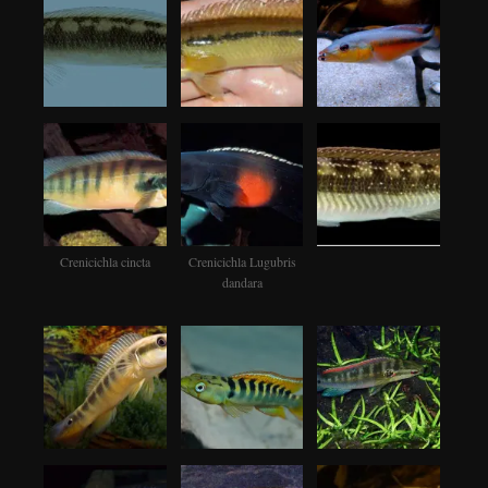
Crenicichla cincta
Crenicichla Lugubris
dandara