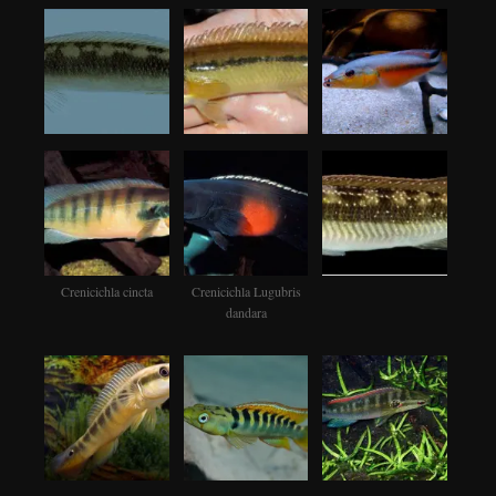
Crenicichla cincta
Crenicichla Lugubris
dandara