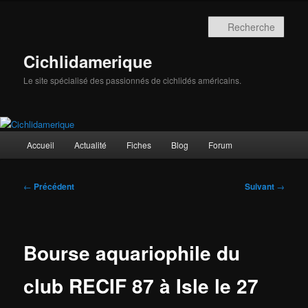
Aller
au
Rech
contenu
principal
Cichlidamerique
Le site spécialisé des passionnés de cichlidés américains.
Menu
Accueil
Actualité
Fiches
Blog
Forum
principal
Navigation
←
Précédent
Suivant
→
des
articles
Bourse aquariophile du
club RECIF 87 à Isle le 27