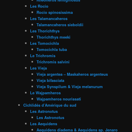
Les Rocio
Rocio spinosissima
Les Talamancaheros
Talamancaheros sieboldii
Les Thorichthys
Thorichthys meeki
Les Tomocichla
Tomocichla tuba
Le Trichromis
Trichromis salvini
Les Vieja
Vieja argentea – Maskaheros argenteus
Vieja bifasciata
Vieja Synspilum & Vieja melanurum
Le Wajpamheros
Wajpamheros nourissati
Cichlidés d’Amérique du sud
Les Astronotus
Les Astronotus
Les Aequidens
Aequidens diadema & Aequidens sp. Jenaro