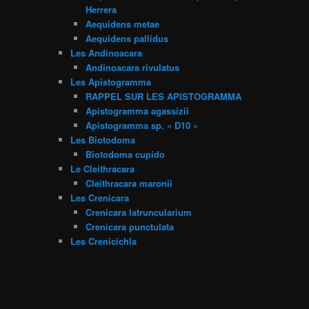
Herrera
Aequidens metae
Aequidens pallidus
Les Andinoacara
Andinoacara rivulatus
Les Apistogramma
RAPPEL SUR LES APISTOGRAMMA
Apistogramma agassizii
Apistogramma sp. « D10 »
Les Biotodoma
Biotodoma cupido
Le Cleithracara
Cleithracara maronii
Les Crenicara
Crenicara latruncularium
Crenicara punctulata
Les Crenicichla