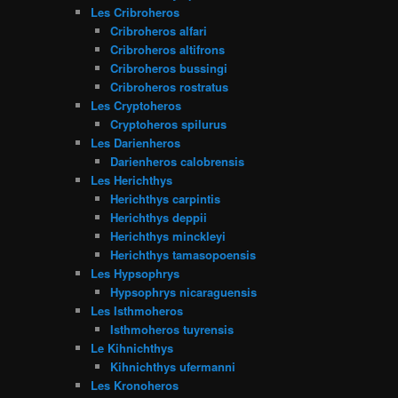
Les Cribroheros
Cribroheros alfari
Cribroheros altifrons
Cribroheros bussingi
Cribroheros rostratus
Les Cryptoheros
Cryptoheros spilurus
Les Darienheros
Darienheros calobrensis
Les Herichthys
Herichthys carpintis
Herichthys deppii
Herichthys minckleyi
Herichthys tamasopoensis
Les Hypsophrys
Hypsophrys nicaraguensis
Les Isthmoheros
Isthmoheros tuyrensis
Le Kihnichthys
Kihnichthys ufermanni
Les Kronoheros