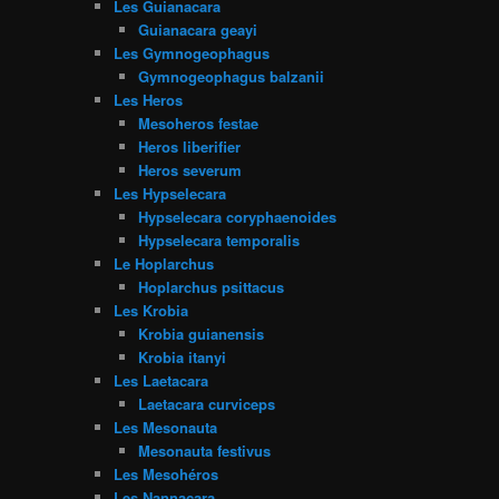
Les Guianacara
Guianacara geayi
Les Gymnogeophagus
Gymnogeophagus balzanii
Les Heros
Mesoheros festae
Heros liberifier
Heros severum
Les Hypselecara
Hypselecara coryphaenoides
Hypselecara temporalis
Le Hoplarchus
Hoplarchus psittacus
Les Krobia
Krobia guianensis
Krobia itanyi
Les Laetacara
Laetacara curviceps
Les Mesonauta
Mesonauta festivus
Les Mesohéros
Les Nannacara