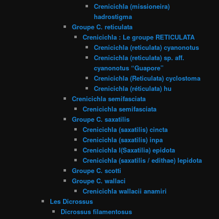
Crenicichla (missioneira)
hadrostigma
Groupe C. reticulata
Crenicichla : Le groupe RETICULATA
Crenicichla (reticulata) cyanonotus
Crenicichla (reticulata) sp. aff.
cyanonotus “Guapore”
Crenicichla (Reticulata) cyclostoma
Crenicichla (réticulata) hu
Crenicichla semifasciata
Crenicichla semifasciata
Groupe C. saxatilis
Crenicichla (saxatilis) cincta
Crenicichla (saxatilis) inpa
Crenicichla l(Saxatilia) epidota
Crenicichla (saxatilis / edithae) lepidota
Groupe C. scotti
Groupe C. wallaci
Crenicichla wallacii anamiri
Les Dicrossus
Dicrossus filamentosus