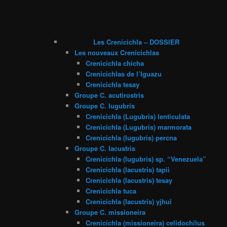
Les Crenicichla – DOSSIER
Les nouveaux Crenicichlas
Crenicichla chicha
Crenicichlas de l’Iguazu
Crenicichla tesay
Groupe C. acutirostris
Groupe C. lugubris
Crenicichla (Lugubris) lenticulata
Crenicichla (Lugubris) marmorata
Crenicichla (lugubris) percna
Groupe C. lacustris
Crenicichla (lugubris) sp. “Venezuela”
Crenicichla (lacustris) tapii
Crenicichla (lacustris) tesay
Crenicichla tuca
Crenicichla (lacustris) yjhui
Groupe C. missioneira
Crenicichla (missioneira) celidochilus