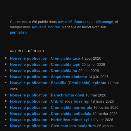
Ce contenu a été publié dans
Actualité
,
Bourses
par
pifaumage
, et
marqué avec
Actualité
,
bourse
. Mettez-le en favori avec son
permalien
.
ARTICLES RÉCENTS
Nouvelle publication : Crenicichla tuca
4 août 2026
Nouvelle publication : Crenicichla tapii
20 juillet 2026
Nouvelle publication : Crenicichla hu
20 juin 2026
Nouvelle publication : Aequidens diadema
14 juin 2026
Nouvelle publication : Saxatilia (Crenicichla) lepidota
17 mai
2026
Nouvelle publication : Parachromis dovii
10 mai 2026
Nouvelle publication : Cribroheros bussingi
19 mars 2026
Nouvelle publication : Crenicichla marmorata
16 février 2026
Nouvelle publication : Crenicichla lenticulata
10 février 2026
Nouvelle publication : Herichthys minckleyi
1 février 2026
Nouvelle publication : Crenicara latruncularium
25 janvier