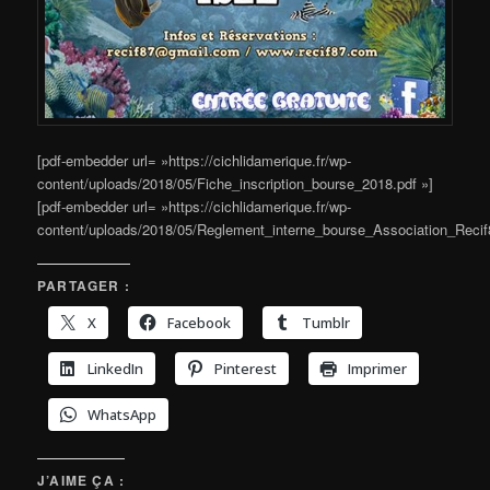
[pdf-embedder url= »https://cichlidamerique.fr/wp-
content/uploads/2018/05/Fiche_inscription_bourse_2018.pdf »]
[pdf-embedder url= »https://cichlidamerique.fr/wp-
content/uploads/2018/05/Reglement_interne_bourse_Association_Recif
PARTAGER :
X
Facebook
Tumblr
LinkedIn
Pinterest
Imprimer
WhatsApp
J’AIME ÇA :