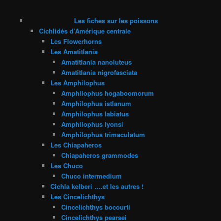
Les fiches sur les poissons
Cichlidés d’Amérique centrale
Les Flowerhorns
Les Amatitlania
Amatitlania nanoluteus
Amatitlania nigrofasciata
Les Amphilophus
Amphilophus hogaboomorum
Amphilophus istlanum
Amphilophus labiatus
Amphilophus lyonsi
Amphilophus trimaculatum
Les Chiapaheros
Chiapaheros grammodes
Les Chuco
Chuco intermedium
Cichla kelberi ….et les autres !
Les Cincelichthys
Cincelichthys bocourti
Cincelichthys pearsei