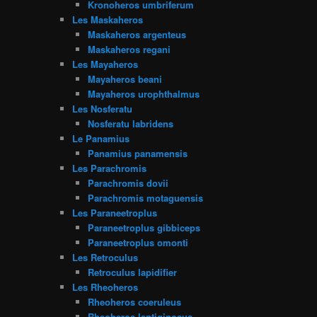
Kronoheros umbriferum
Les Maskaheros
Maskaheros argenteus
Maskaheros regani
Les Mayaheros
Mayaheros beani
Mayaheros urophthalmus
Les Nosferatu
Nosferatu labridens
Le Panamius
Panamius panamensis
Les Parachromis
Parachromis dovii
Parachromis motaguensis
Les Paraneetroplus
Paraneetroplus gibbiceps
Paraneetroplus omonti
Les Retroculus
Retroculus lapidifier
Les Rheoheros
Rheoheros coeruleus
Rheoheros lentiginosus