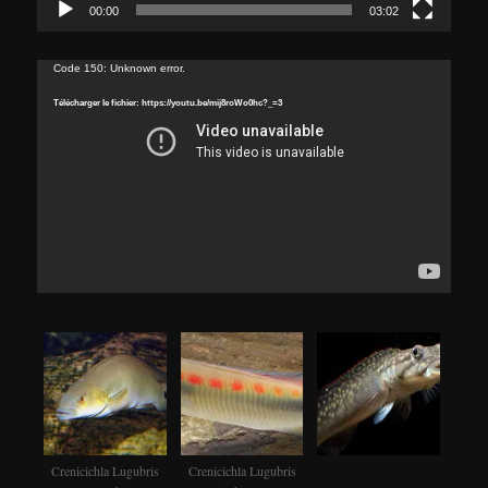
00:00
03:02
Lecteur
Code 150: Unknown error.
vidéo
Télécharger le fichier: https://youtu.be/mij8roWo0hc?_=3
Crenicichla Lugubris
Crenicichla Lugubris