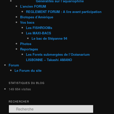
Généralités sur l’aquariophilie
L’ancien FORUM
REGLEMENT FORUM : A lire avant participation
Biotopes d’Amèrique
Vos bacs
Les FISHROOMs
Les MAXI-BACS
Le bac de Stépanne 94
Photos
Reportages
Les Forets submergées de l’Océanarium
LISBONNE – Takashi AMANO
Forum
Le Forum du site
STATISTIQUES DU BLOG
149 664 visites
RECHERCHER
R
e