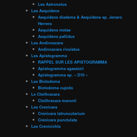
Les Astronotus
Les Aequidens
Aequidens diadema & Aequidens sp. Jenaro
Herrera
Aequidens metae
Aequidens pallidus
Les Andinoacara
Andinoacara rivulatus
Les Apistogramma
RAPPEL SUR LES APISTOGRAMMA
Apistogramma agassizii
Apistogramma sp. « D10 »
Les Biotodoma
Biotodoma cupido
Le Cleithracara
Cleithracara maronii
Les Crenicara
Crenicara latruncularium
Crenicara punctulata
Les Crenicichla