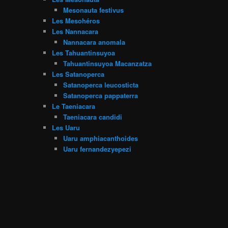
Mesonauta festivus
Les Mesohéros
Les Nannacara
Nannacara anomala
Les Tahuantinsuyoa
Tahuantinsuyoa Macanzatza
Les Satanoperca
Satanoperca leucosticta
Satanoperca pappaterra
Le Taeniacara
Taeniacara candidi
Les Uaru
Uaru amphiacanthoides
Uaru fernandezyepezi