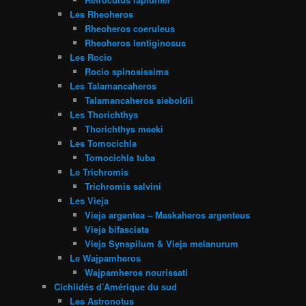
Les Rheoheros
Rheoheros coeruleus
Rheoheros lentiginosus
Les Rocio
Rocio spinosissima
Les Talamancaheros
Talamancaheros sieboldii
Les Thorichthys
Thorichthys meeki
Les Tomocichla
Tomocichla tuba
Le Trichromis
Trichromis salvini
Les Vieja
Vieja argentea – Maskaheros argenteus
Vieja bifasciata
Vieja Synspilum & Vieja melanurum
Le Wajpamheros
Wajpamheros nourissati
Cichlidés d’Amérique du sud
Les Astronotus