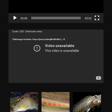
00:00
03:02
Lecteur
Code 150: Unknown error.
vidéo
Télécharger le fichier: https://youtu.be/mij8roWo0hc?_=3