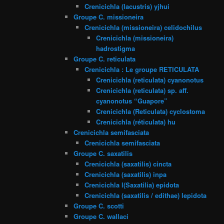
Crenicichla (lacustris) yjhui
Groupe C. missioneira
Crenicichla (missioneira) celidochilus
Crenicichla (missioneira)
hadrostigma
Groupe C. reticulata
Crenicichla : Le groupe RETICULATA
Crenicichla (reticulata) cyanonotus
Crenicichla (reticulata) sp. aff.
cyanonotus “Guapore”
Crenicichla (Reticulata) cyclostoma
Crenicichla (réticulata) hu
Crenicichla semifasciata
Crenicichla semifasciata
Groupe C. saxatilis
Crenicichla (saxatilis) cincta
Crenicichla (saxatilis) inpa
Crenicichla l(Saxatilia) epidota
Crenicichla (saxatilis / edithae) lepidota
Groupe C. scotti
Groupe C. wallaci