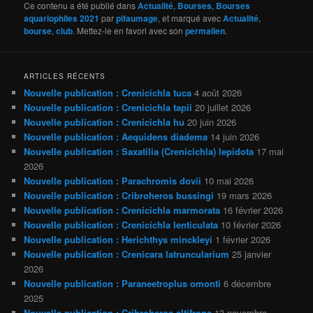
Ce contenu a été publié dans
Actualité
,
Bourses
,
Bourses
aquariophiles 2021
par
pifaumage
, et marqué avec
Actualité
,
bourse
,
club
. Mettez-le en favori avec son
permalien
.
ARTICLES RÉCENTS
Nouvelle publication : Crenicichla tuca
4 août 2026
Nouvelle publication : Crenicichla tapii
20 juillet 2026
Nouvelle publication : Crenicichla hu
20 juin 2026
Nouvelle publication : Aequidens diadema
14 juin 2026
Nouvelle publication : Saxatilia (Crenicichla) lepidota
17 mai
2026
Nouvelle publication : Parachromis dovii
10 mai 2026
Nouvelle publication : Cribroheros bussingi
19 mars 2026
Nouvelle publication : Crenicichla marmorata
16 février 2026
Nouvelle publication : Crenicichla lenticulata
10 février 2026
Nouvelle publication : Herichthys minckleyi
1 février 2026
Nouvelle publication : Crenicara latruncularium
25 janvier
2026
Nouvelle publication : Paraneetroplus omonti
6 décembre
2025
Nouvelle publication : Cribroheros altifrons
13 novembre