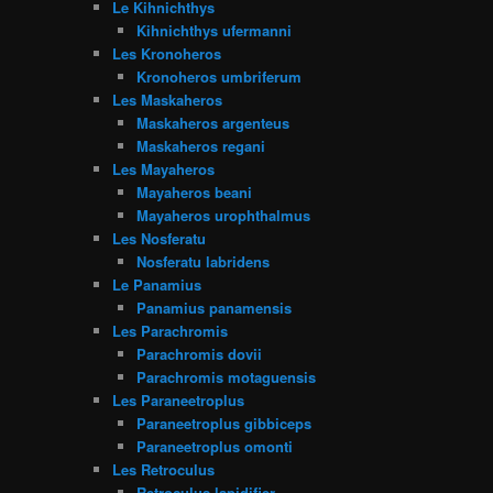
Le Kihnichthys
Kihnichthys ufermanni
Les Kronoheros
Kronoheros umbriferum
Les Maskaheros
Maskaheros argenteus
Maskaheros regani
Les Mayaheros
Mayaheros beani
Mayaheros urophthalmus
Les Nosferatu
Nosferatu labridens
Le Panamius
Panamius panamensis
Les Parachromis
Parachromis dovii
Parachromis motaguensis
Les Paraneetroplus
Paraneetroplus gibbiceps
Paraneetroplus omonti
Les Retroculus
Retroculus lapidifier