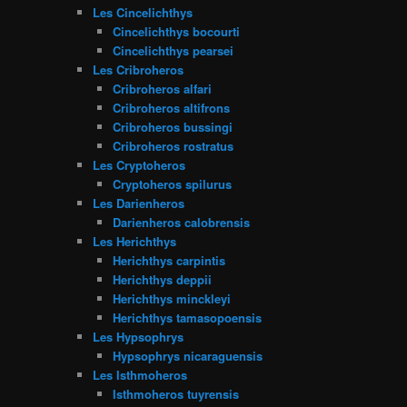
Les Cincelichthys
Cincelichthys bocourti
Cincelichthys pearsei
Les Cribroheros
Cribroheros alfari
Cribroheros altifrons
Cribroheros bussingi
Cribroheros rostratus
Les Cryptoheros
Cryptoheros spilurus
Les Darienheros
Darienheros calobrensis
Les Herichthys
Herichthys carpintis
Herichthys deppii
Herichthys minckleyi
Herichthys tamasopoensis
Les Hypsophrys
Hypsophrys nicaraguensis
Les Isthmoheros
Isthmoheros tuyrensis