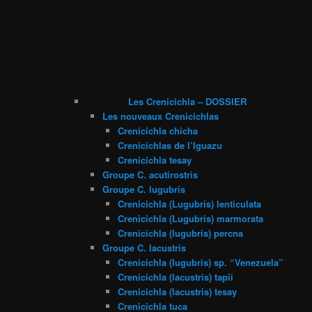
Les Crenicichla – DOSSIER
Les nouveaux Crenicichlas
Crenicichla chicha
Crenicichlas de l’Iguazu
Crenicichla tesay
Groupe C. acutirostris
Groupe C. lugubris
Crenicichla (Lugubris) lenticulata
Crenicichla (Lugubris) marmorata
Crenicichla (lugubris) percna
Groupe C. lacustris
Crenicichla (lugubris) sp. “Venezuela”
Crenicichla (lacustris) tapii
Crenicichla (lacustris) tesay
Crenicichla tuca