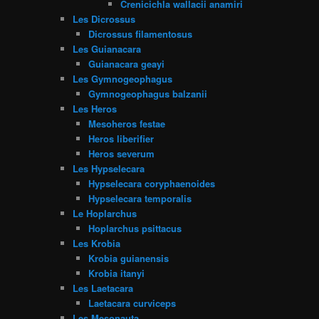
Crenicichla wallacii anamiri
Les Dicrossus
Dicrossus filamentosus
Les Guianacara
Guianacara geayi
Les Gymnogeophagus
Gymnogeophagus balzanii
Les Heros
Mesoheros festae
Heros liberifier
Heros severum
Les Hypselecara
Hypselecara coryphaenoides
Hypselecara temporalis
Le Hoplarchus
Hoplarchus psittacus
Les Krobia
Krobia guianensis
Krobia itanyi
Les Laetacara
Laetacara curviceps
Les Mesonauta