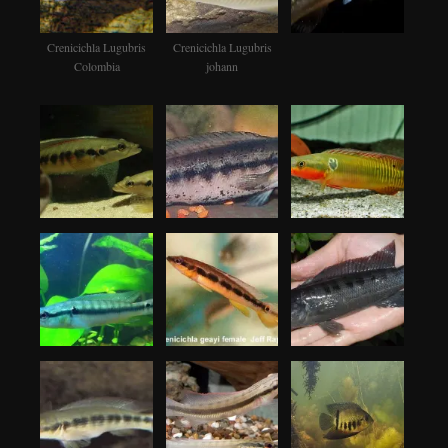
Crenicichla Lugubris
Crenicichla Lugubris
Colombia
johann