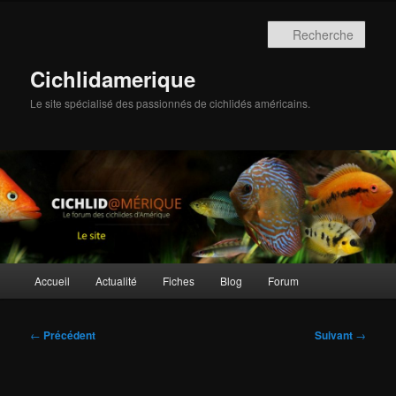
Aller
au
Rech
contenu
principal
Cichlidamerique
Le site spécialisé des passionnés de cichlidés américains.
Menu
Accueil
Actualité
Fiches
Blog
Forum
principal
Navigation
←
Précédent
Suivant
→
des
articles