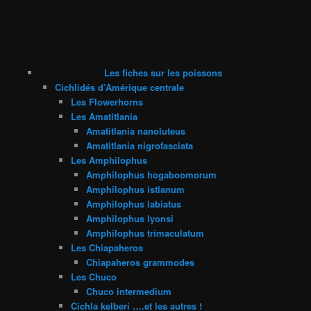
Les fiches sur les poissons
Cichlidés d’Amérique centrale
Les Flowerhorns
Les Amatitlania
Amatitlania nanoluteus
Amatitlania nigrofasciata
Les Amphilophus
Amphilophus hogaboomorum
Amphilophus istlanum
Amphilophus labiatus
Amphilophus lyonsi
Amphilophus trimaculatum
Les Chiapaheros
Chiapaheros grammodes
Les Chuco
Chuco intermedium
Cichla kelberi ….et les autres !