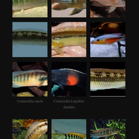
Crenicichla cincta
Crenicichla Lugubris
dandara