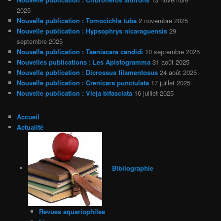
2025
Nouvelle publication : Tomocichla tuba
2 novembre 2025
Nouvelle publication : Hypsophrys nicaraguensis
29
septembre 2025
Nouvelle publication : Taeniacara candidi
10 septembre 2025
Nouvelles publications : Les Apistogramma
31 août 2025
Nouvelle publication : Dicrossus filamentosus
24 août 2025
Nouvelle publication : Crenicara punctulata
17 juillet 2025
Nouvelle publication : Vieja bifasciata
16 juillet 2025
Accueil
Actualité
Bibliographie
Revues aquariophiles