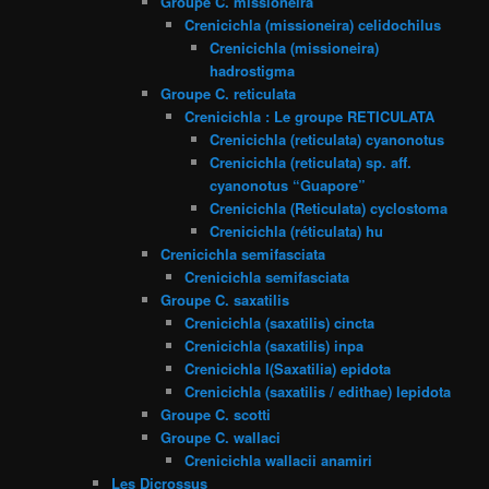
Groupe C. missioneira
Crenicichla (missioneira) celidochilus
Crenicichla (missioneira)
hadrostigma
Groupe C. reticulata
Crenicichla : Le groupe RETICULATA
Crenicichla (reticulata) cyanonotus
Crenicichla (reticulata) sp. aff.
cyanonotus “Guapore”
Crenicichla (Reticulata) cyclostoma
Crenicichla (réticulata) hu
Crenicichla semifasciata
Crenicichla semifasciata
Groupe C. saxatilis
Crenicichla (saxatilis) cincta
Crenicichla (saxatilis) inpa
Crenicichla l(Saxatilia) epidota
Crenicichla (saxatilis / edithae) lepidota
Groupe C. scotti
Groupe C. wallaci
Crenicichla wallacii anamiri
Les Dicrossus