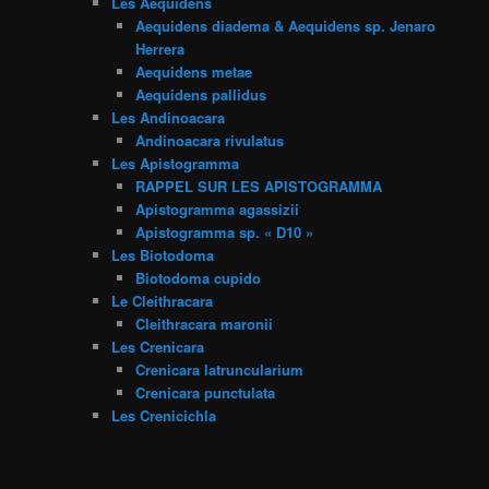
Les Aequidens
Aequidens diadema & Aequidens sp. Jenaro
Herrera
Aequidens metae
Aequidens pallidus
Les Andinoacara
Andinoacara rivulatus
Les Apistogramma
RAPPEL SUR LES APISTOGRAMMA
Apistogramma agassizii
Apistogramma sp. « D10 »
Les Biotodoma
Biotodoma cupido
Le Cleithracara
Cleithracara maronii
Les Crenicara
Crenicara latruncularium
Crenicara punctulata
Les Crenicichla