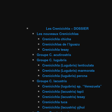
Les Crenicichla – DOSSIER
Les nouveaux Crenicichlas
Crenicichla chicha
Crenicichlas de l’Iguazu
Crenicichla tesay
Groupe C. acutirostris
Groupe C. lugubris
Crenicichla (Lugubris) lenticulata
Crenicichla (Lugubris) marmorata
Crenicichla (lugubris) percna
Groupe C. lacustris
Crenicichla (lugubris) sp. “Venezuela”
Crenicichla (lacustris) tapii
Crenicichla (lacustris) tesay
Crenicichla tuca
Crenicichla (lacustris) yjhui