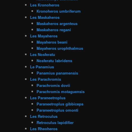
Les Kronoheros
Kronoheros umbriferum
Les Maskaheros
Maskaheros argenteus
Maskaheros regani
Les Mayaheros
Mayaheros beani
Mayaheros urophthalmus
Les Nosferatu
Nosferatu labridens
Le Panamius
Panamius panamensis
Les Parachromis
Parachromis dovii
Parachromis motaguensis
Les Paraneetroplus
Paraneetroplus gibbiceps
Paraneetroplus omonti
Les Retroculus
Retroculus lapidifier
Les Rheoheros