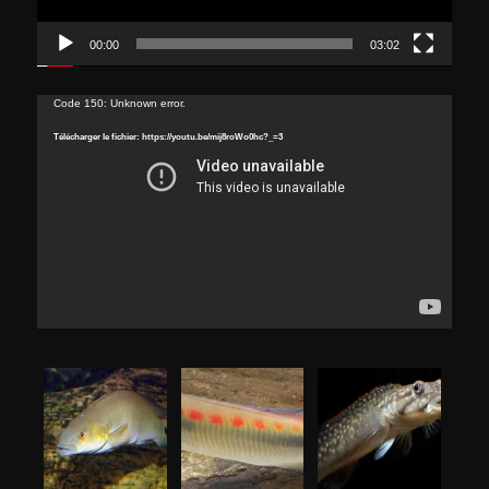
00:00
03:02
Lecteur
Code 150: Unknown error.
vidéo
Télécharger le fichier: https://youtu.be/mij8roWo0hc?_=3