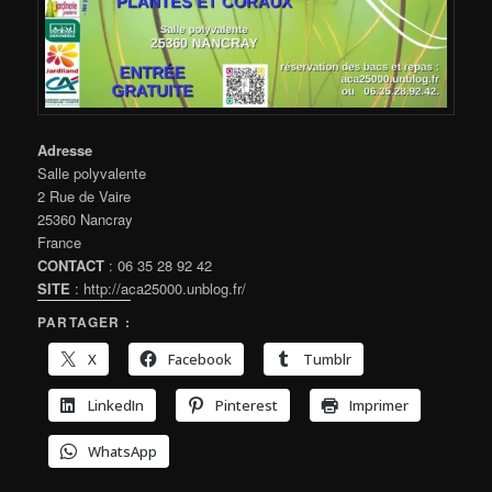
Adresse
Salle polyvalente
2 Rue de Vaire
25360 Nancray
France
CONTACT
: 06 35 28 92 42
SITE
: http://aca25000.unblog.fr/
PARTAGER :
X
Facebook
Tumblr
LinkedIn
Pinterest
Imprimer
WhatsApp