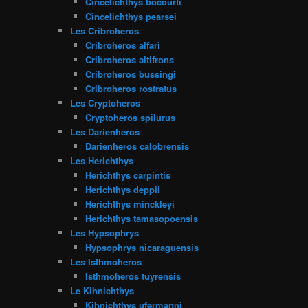
Cincelichthys bocourti
Cincelichthys pearsei
Les Cribroheros
Cribroheros alfari
Cribroheros altifrons
Cribroheros bussingi
Cribroheros rostratus
Les Cryptoheros
Cryptoheros spilurus
Les Darienheros
Darienheros calobrensis
Les Herichthys
Herichthys carpintis
Herichthys deppii
Herichthys minckleyi
Herichthys tamasopoensis
Les Hypsophrys
Hypsophrys nicaraguensis
Les Isthmoheros
Isthmoheros tuyrensis
Le Kihnichthys
Kihnichthys ufermanni