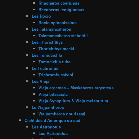
Rheoheros coeruleus
Rheoheros lentiginosus
Les Rocio
Rocio spinosissima
Les Talamancaheros
Talamancaheros sieboldii
Les Thorichthys
Thorichthys meeki
Les Tomocichla
Tomocichla tuba
Le Trichromis
Trichromis salvini
Les Vieja
Vieja argentea – Maskaheros argenteus
Vieja bifasciata
Vieja Synspilum & Vieja melanurum
Le Wajpamheros
Wajpamheros nourissati
Cichlidés d’Amérique du sud
Les Astronotus
Les Astronotus