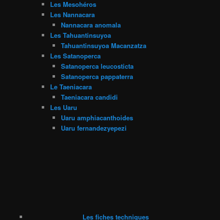
Les Mesohéros
Les Nannacara
Nannacara anomala
Les Tahuantinsuyoa
Tahuantinsuyoa Macanzatza
Les Satanoperca
Satanoperca leucosticta
Satanoperca pappaterra
Le Taeniacara
Taeniacara candidi
Les Uaru
Uaru amphiacanthoides
Uaru fernandezyepezi
Les fiches techniques