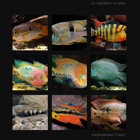
Le vrai Heros severum
Paraneetroplus (Vieja)