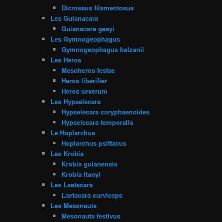
Dicrossus filamentosus
Les Guianacara
Guianacara geayi
Les Gymnogeophagus
Gymnogeophagus balzanii
Les Heros
Mesoheros festae
Heros liberifier
Heros severum
Les Hypselecara
Hypselecara coryphaenoides
Hypselecara temporalis
Le Hoplarchus
Hoplarchus psittacus
Les Krobia
Krobia guianensis
Krobia itanyi
Les Laetacara
Laetacara curviceps
Les Mesonauta
Mesonauta festivus