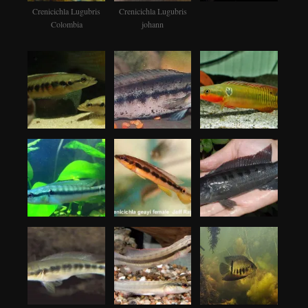
Crenicichla Lugubris
Crenicichla Lugubris
Colombia
johann