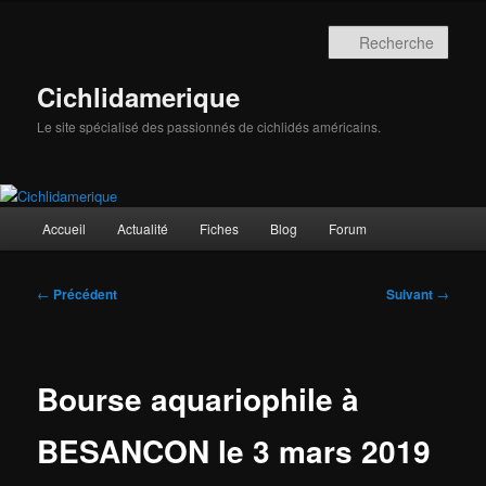
Aller
au
Rech
contenu
principal
Cichlidamerique
Le site spécialisé des passionnés de cichlidés américains.
Menu
Accueil
Actualité
Fiches
Blog
Forum
principal
Navigation
←
Précédent
Suivant
→
des
articles
Bourse aquariophile à
BESANCON le 3 mars 2019