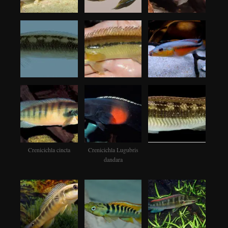
Crenicichla cincta
Crenicichla Lugubris
dandara