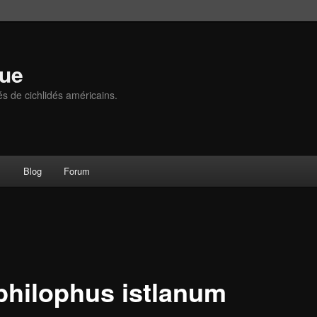
que
és de cichlidés américains.
s
Blog
Forum
hilophus istlanum