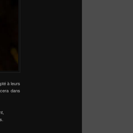
pté à leurs
ancera dans
t,
s.