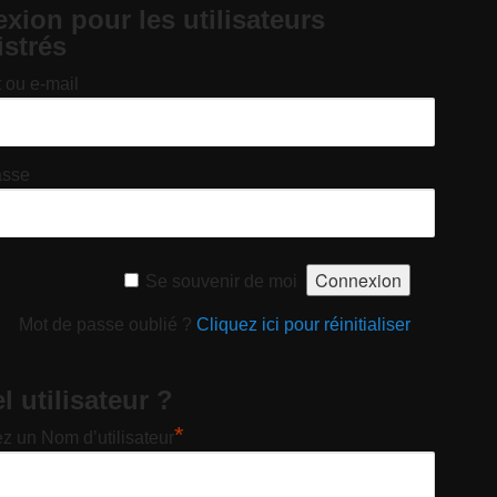
xion pour les utilisateurs
istrés
t ou e-mail
asse
Se souvenir de moi
Mot de passe oublié ?
Cliquez ici pour réinitialiser
 utilisateur ?
*
z un Nom d’utilisateur