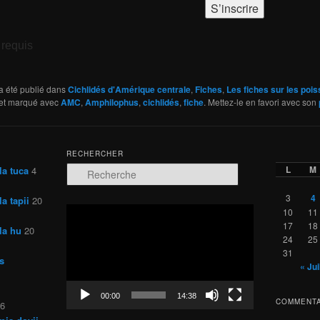
requis
a été publié dans
Cichlidés d'Amérique centrale
,
Fiches
,
Les fiches sur les poi
 et marqué avec
AMC
,
Amphilophus
,
cichlidés
,
fiche
. Mettez-le en favori avec son
RECHERCHER
L
M
la tuca
4
R
e
c
3
4
a tapii
20
h
Lecteur
10
11
e
vidéo
17
18
la hu
20
r
24
25
c
31
s
h
« Jui
e
00:00
14:38
COMMENTA
26