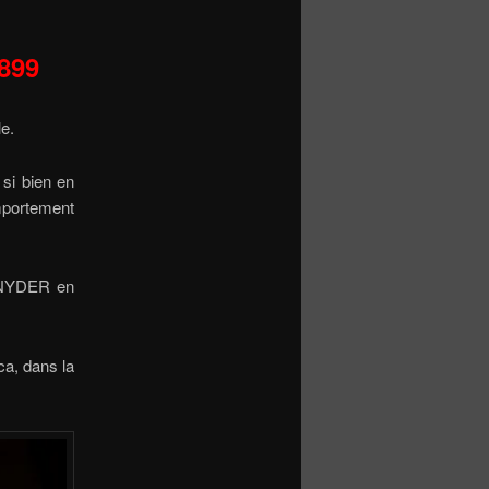
899
e.
si bien en
mportement
 SNYDER en
ca, dans la