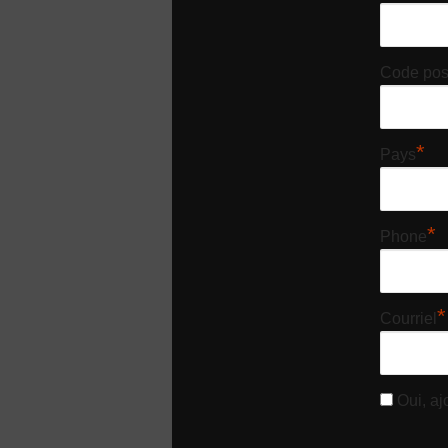
Code pos
*
Pays
*
Phone
*
Courriel
Oui, ajo