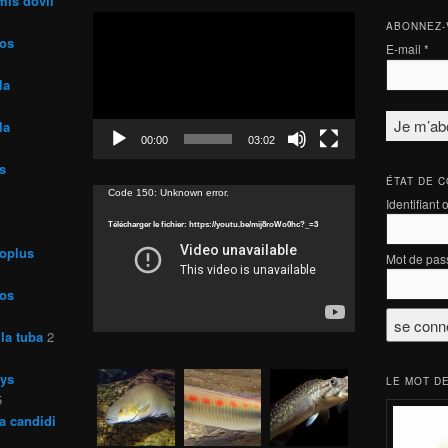
mis dovii
Lecteur
ABONNEZ-
vidéo
ros
E-mail
*
la
la
00:00
03:02
s
ÉTAT DE 
Lecteur
Code 150: Unknown error.
Identifiant 
vidéo
Télécharger le fichier: https://youtu.be/mij8roWo0hc?_=3
roplus
Mot de pas
ros
la tuba
2
rys
LE MOT DE
5
a candidi