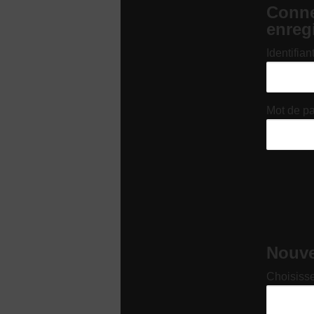
Conne
enreg
Identifian
Mot de p
Nouvel
Choisisse