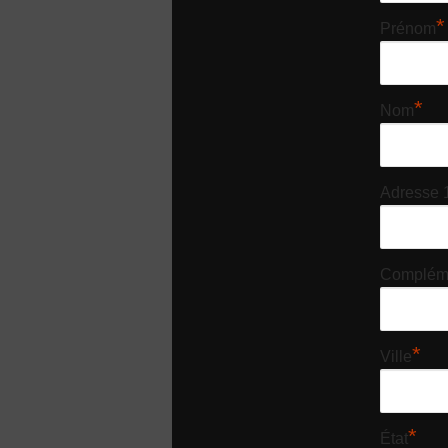
*
Prénom
*
Nom
Adresse 
Compléme
*
Ville
*
État