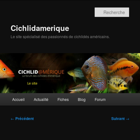
Aller
au
Rech
contenu
principal
Cichlidamerique
Le site spécialisé des passionnés de cichlidés américains.
Menu
Accueil
Actualité
Fiches
Blog
Forum
principal
Navigation
←
Précédent
Suivant
→
des
articles