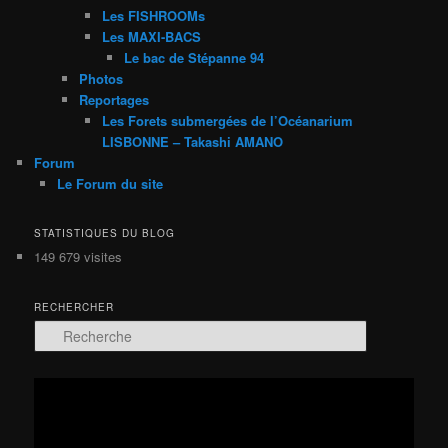
Les FISHROOMs
Les MAXI-BACS
Le bac de Stépanne 94
Photos
Reportages
Les Forets submergées de l’Océanarium
LISBONNE – Takashi AMANO
Forum
Le Forum du site
STATISTIQUES DU BLOG
149 679 visites
RECHERCHER
R
e
c
h
Lecteur
e
vidéo
r
c