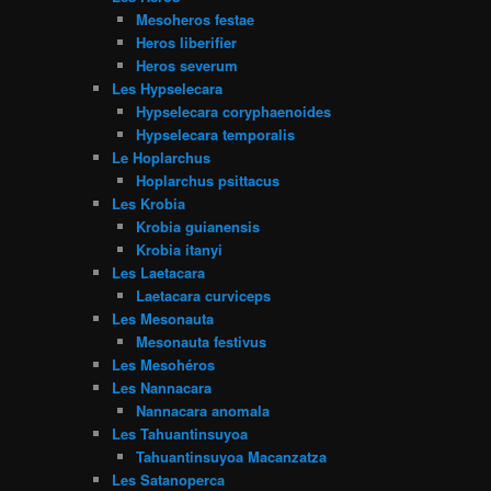
Mesoheros festae
Heros liberifier
Heros severum
Les Hypselecara
Hypselecara coryphaenoides
Hypselecara temporalis
Le Hoplarchus
Hoplarchus psittacus
Les Krobia
Krobia guianensis
Krobia itanyi
Les Laetacara
Laetacara curviceps
Les Mesonauta
Mesonauta festivus
Les Mesohéros
Les Nannacara
Nannacara anomala
Les Tahuantinsuyoa
Tahuantinsuyoa Macanzatza
Les Satanoperca