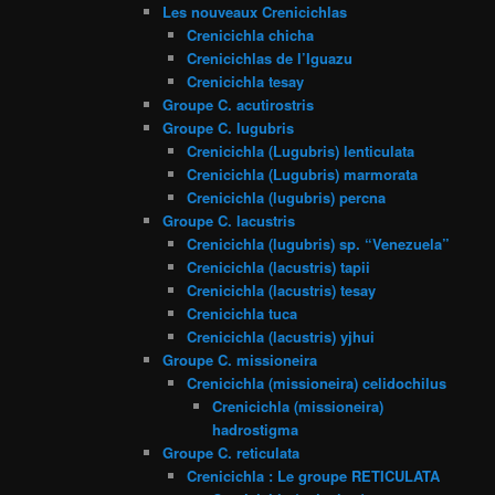
Les nouveaux Crenicichlas
Crenicichla chicha
Crenicichlas de l’Iguazu
Crenicichla tesay
Groupe C. acutirostris
Groupe C. lugubris
Crenicichla (Lugubris) lenticulata
Crenicichla (Lugubris) marmorata
Crenicichla (lugubris) percna
Groupe C. lacustris
Crenicichla (lugubris) sp. “Venezuela”
Crenicichla (lacustris) tapii
Crenicichla (lacustris) tesay
Crenicichla tuca
Crenicichla (lacustris) yjhui
Groupe C. missioneira
Crenicichla (missioneira) celidochilus
Crenicichla (missioneira)
hadrostigma
Groupe C. reticulata
Crenicichla : Le groupe RETICULATA