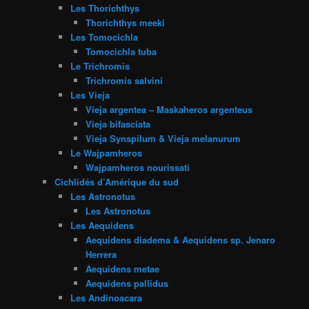
Les Thorichthys
Thorichthys meeki
Les Tomocichla
Tomocichla tuba
Le Trichromis
Trichromis salvini
Les Vieja
Vieja argentea – Maskaheros argenteus
Vieja bifasciata
Vieja Synspilum & Vieja melanurum
Le Wajpamheros
Wajpamheros nourissati
Cichlidés d’Amérique du sud
Les Astronotus
Les Astronotus
Les Aequidens
Aequidens diadema & Aequidens sp. Jenaro
Herrera
Aequidens metae
Aequidens pallidus
Les Andinoacara