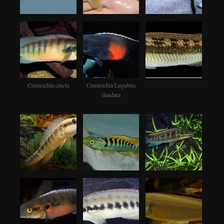
Crenicichla cincta
Crenicichla Lugubris
dandara