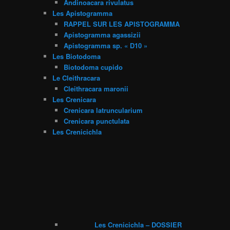
Andinoacara rivulatus
Les Apistogramma
RAPPEL SUR LES APISTOGRAMMA
Apistogramma agassizii
Apistogramma sp. « D10 »
Les Biotodoma
Biotodoma cupido
Le Cleithracara
Cleithracara maronii
Les Crenicara
Crenicara latruncularium
Crenicara punctulata
Les Crenicichla
Les Crenicichla – DOSSIER