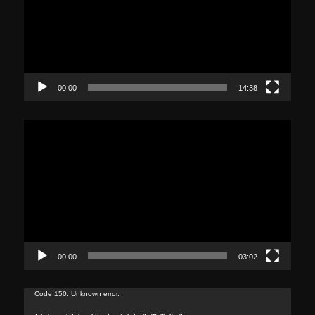
h
e
00:00
14:38
Lecteur
vidéo
00:00
03:02
Lecteur
Code 150: Unknown error.
vidéo