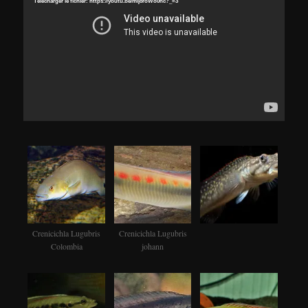
Télécharger le fichier: https://youtu.be/mij8roWo0hc?_=3
Crenicichla Lugubris
Crenicichla Lugubris
Colombia
johann