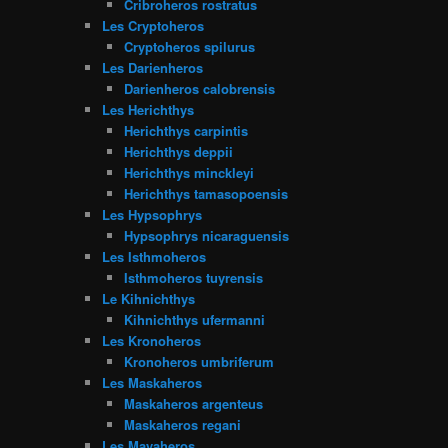
Cribroheros rostratus
Les Cryptoheros
Cryptoheros spilurus
Les Darienheros
Darienheros calobrensis
Les Herichthys
Herichthys carpintis
Herichthys deppii
Herichthys minckleyi
Herichthys tamasopoensis
Les Hypsophrys
Hypsophrys nicaraguensis
Les Isthmoheros
Isthmoheros tuyrensis
Le Kihnichthys
Kihnichthys ufermanni
Les Kronoheros
Kronoheros umbriferum
Les Maskaheros
Maskaheros argenteus
Maskaheros regani
Les Mayaheros