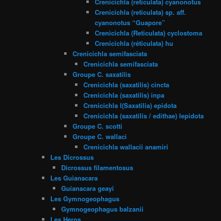
Crenicichla (reticulata) cyanonotus
Crenicichla (reticulata) sp. aff.
cyanonotus “Guapore”
Crenicichla (Reticulata) cyclostoma
Crenicichla (réticulata) hu
Crenicichla semifasciata
Crenicichla semifasciata
Groupe C. saxatilis
Crenicichla (saxatilis) cincta
Crenicichla (saxatilis) inpa
Crenicichla l(Saxatilia) epidota
Crenicichla (saxatilis / edithae) lepidota
Groupe C. scotti
Groupe C. wallaci
Crenicichla wallacii anamiri
Les Dicrossus
Dicrossus filamentosus
Les Guianacara
Guianacara geayi
Les Gymnogeophagus
Gymnogeophagus balzanii
Les Heros