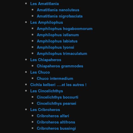
Les Amatitlania
Amatitlania nanoluteus
Amatitlania nigrofasciata
Les Amphilophus
Amphilophus hogaboomorum
Amphilophus istlanum
Amphilophus labiatus
Amphilophus lyonsi
Amphilophus trimaculatum
Les Chiapaheros
Chiapaheros grammodes
Les Chuco
Chuco intermedium
Cichla kelberi ….et les autres !
Les Cincelichthys
Cincelichthys bocourti
Cincelichthys pearsei
Les Cribroheros
Cribroheros alfari
Cribroheros altifrons
Cribroheros bussingi