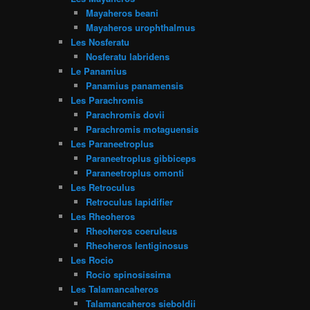
Mayaheros beani
Mayaheros urophthalmus
Les Nosferatu
Nosferatu labridens
Le Panamius
Panamius panamensis
Les Parachromis
Parachromis dovii
Parachromis motaguensis
Les Paraneetroplus
Paraneetroplus gibbiceps
Paraneetroplus omonti
Les Retroculus
Retroculus lapidifier
Les Rheoheros
Rheoheros coeruleus
Rheoheros lentiginosus
Les Rocio
Rocio spinosissima
Les Talamancaheros
Talamancaheros sieboldii