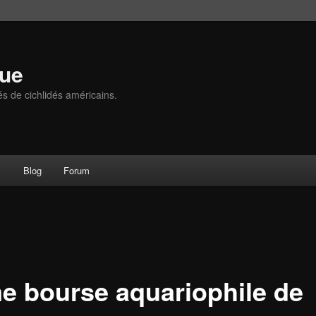
que
és de cichlidés américains.
s
Blog
Forum
e bourse aquariophile de