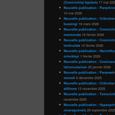
(Crenicichla) lepidota
17 mai 20
Nouvelle publication : Parachro
10 mai 2026
Nouvelle publication : Cribrohe
bussingi
19 mars 2026
Nouvelle publication : Crenicich
marmorata
16 février 2026
Nouvelle publication : Crenicich
lenticulata
10 février 2026
Nouvelle publication : Herichthy
minckleyi
1 février 2026
Nouvelle publication : Crenicara
latruncularium
25 janvier 2026
Nouvelle publication : Paraneet
omonti
6 décembre 2025
Nouvelle publication : Cribrohe
altifrons
13 novembre 2025
Nouvelle publication : Tomocich
novembre 2025
Nouvelle publication : Hypsoph
nicaraguensis
29 septembre 202