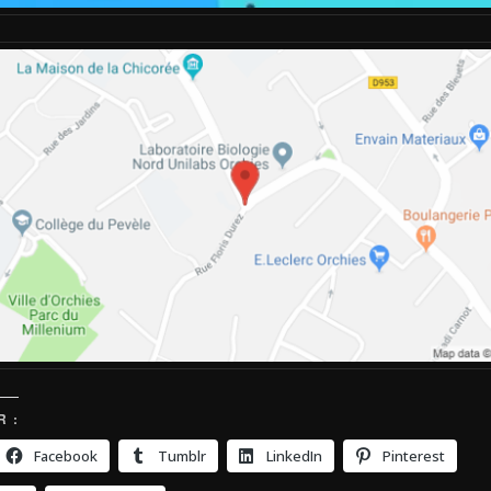
 :
Facebook
Tumblr
LinkedIn
Pinterest