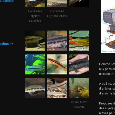
a candidi
Crenicichla
Crenicichla
Lugubris
Lugubris johann
Colombia
s
sciata
16
Comme l’exp
aux passio
utilisateur
A ce titre, 
d’articles 
d’enrichir 
Le vrai Heros
Proposez de
severum
des sujets 
n’avez peut