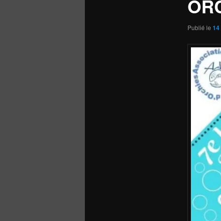
ORC
Publié le
14