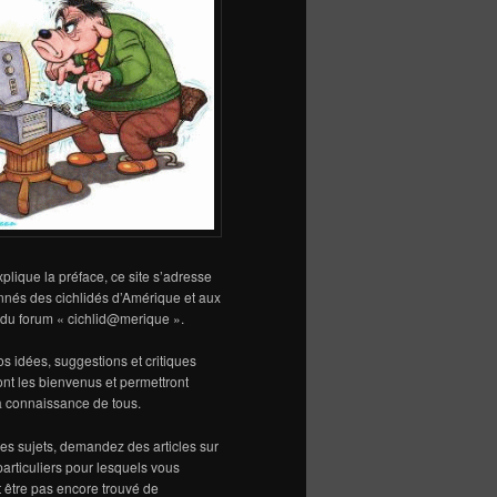
lique la préface, ce site s’adresse
nnés des cichlidés d’Amérique et aux
s du forum « cichlid@merique ».
vos idées, suggestions et critiques
sont les bienvenus et permettront
la connaissance de tous.
s sujets, demandez des articles sur
particuliers pour lesquels vous
 être pas encore trouvé de