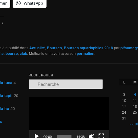
imer
WhatsApp
 :
a été publié dans
Actualité
,
Bourses
,
Bourses aquariophiles 2018
par
pifaumag
ité
,
bourse
,
club
. Mettez-le en favori avec son
permalien
.
RECHERCHER
L
M
la tuca
4
R
e
c
3
4
a tapii
20
h
Lecteur
10
11
e
vidéo
17
18
la hu
20
r
24
25
c
31
s
h
« Jui
e
00:00
14:38