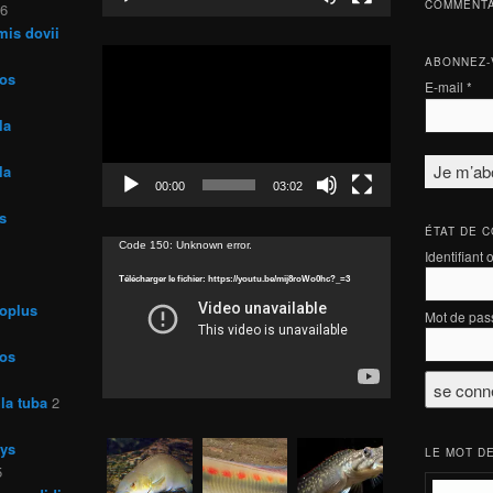
COMMENTA
26
mis dovii
Lecteur
ABONNEZ-
vidéo
ros
E-mail
*
la
la
00:00
03:02
s
ÉTAT DE 
Lecteur
Code 150: Unknown error.
Identifiant 
vidéo
Télécharger le fichier: https://youtu.be/mij8roWo0hc?_=3
roplus
Mot de pas
ros
la tuba
2
rys
LE MOT DE
5