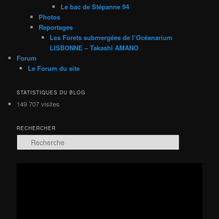
Le bac de Stépanne 94
Photos
Reportages
Les Forets submergées de l’Océanarium
LISBONNE – Takashi AMANO
Forum
Le Forum du site
STATISTIQUES DU BLOG
149 707 visites
RECHERCHER
R
e
c
h
Lecteur
e
vidéo
r
c
h
e