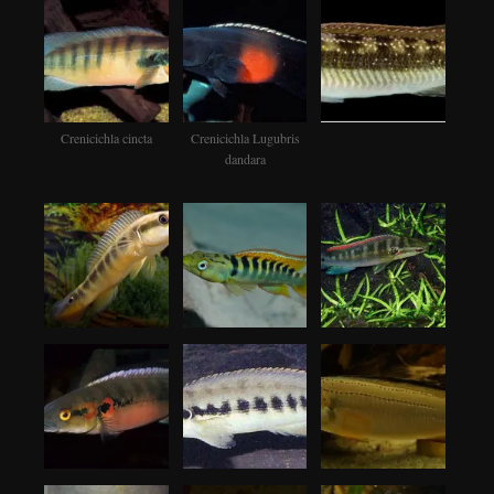
Crenicichla cincta
Crenicichla Lugubris
dandara