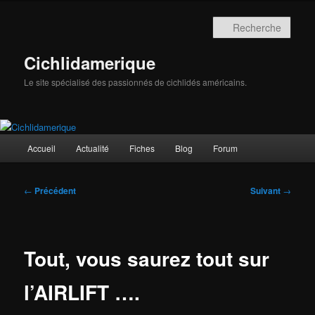
Aller
au
Rech
contenu
principal
Cichlidamerique
Le site spécialisé des passionnés de cichlidés américains.
Menu
Accueil
Actualité
Fiches
Blog
Forum
principal
Navigation
←
Précédent
Suivant
→
des
articles
Tout, vous saurez tout sur
l’AIRLIFT ….