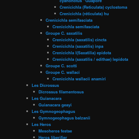
cyanonotus “Guapore”
Crenicichla (Reticulata) cyclostoma
Crenicichla (réticulata) hu
Crenicichla semifasciata
Crenicichla semifasciata
Groupe C. saxatilis
Crenicichla (saxatilis) cincta
Crenicichla (saxatilis) inpa
Crenicichla l(Saxatilia) epidota
Crenicichla (saxatilis / edithae) lepidota
Groupe C. scotti
Groupe C. wallaci
Crenicichla wallacii anamiri
Les Dicrossus
Dicrossus filamentosus
Les Guianacara
Guianacara geayi
Les Gymnogeophagus
Gymnogeophagus balzanii
Les Heros
Mesoheros festae
Heros liberifier