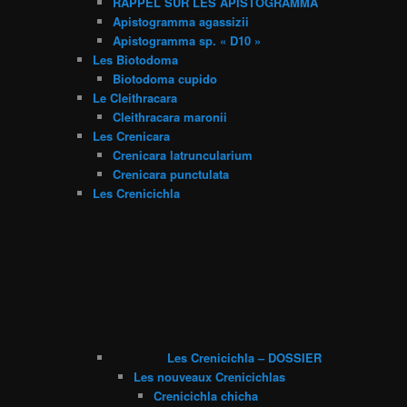
RAPPEL SUR LES APISTOGRAMMA
Apistogramma agassizii
Apistogramma sp. « D10 »
Les Biotodoma
Biotodoma cupido
Le Cleithracara
Cleithracara maronii
Les Crenicara
Crenicara latruncularium
Crenicara punctulata
Les Crenicichla
Les Crenicichla – DOSSIER
Les nouveaux Crenicichlas
Crenicichla chicha