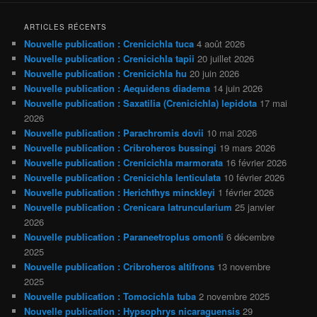
ARTICLES RÉCENTS
Nouvelle publication : Crenicichla tuca
4 août 2026
Nouvelle publication : Crenicichla tapii
20 juillet 2026
Nouvelle publication : Crenicichla hu
20 juin 2026
Nouvelle publication : Aequidens diadema
14 juin 2026
Nouvelle publication : Saxatilia (Crenicichla) lepidota
17 mai
2026
Nouvelle publication : Parachromis dovii
10 mai 2026
Nouvelle publication : Cribroheros bussingi
19 mars 2026
Nouvelle publication : Crenicichla marmorata
16 février 2026
Nouvelle publication : Crenicichla lenticulata
10 février 2026
Nouvelle publication : Herichthys minckleyi
1 février 2026
Nouvelle publication : Crenicara latruncularium
25 janvier
2026
Nouvelle publication : Paraneetroplus omonti
6 décembre
2025
Nouvelle publication : Cribroheros altifrons
13 novembre
2025
Nouvelle publication : Tomocichla tuba
2 novembre 2025
Nouvelle publication : Hypsophrys nicaraguensis
29