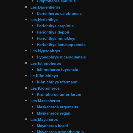
Cryptoheros spilurus
Les Darienheros
Darienheros calobrensis
Les Herichthys
Herichthys carpintis
Herichthys deppii
Herichthys minckleyi
Herichthys tamasopoensis
Les Hypsophrys
Hypsophrys nicaraguensis
Les Isthmoheros
Isthmoheros tuyrensis
Le Kihnichthys
Kihnichthys ufermanni
Les Kronoheros
Kronoheros umbriferum
Les Maskaheros
Maskaheros argenteus
Maskaheros regani
Les Mayaheros
Mayaheros beani
Mayaheros urophthalmus