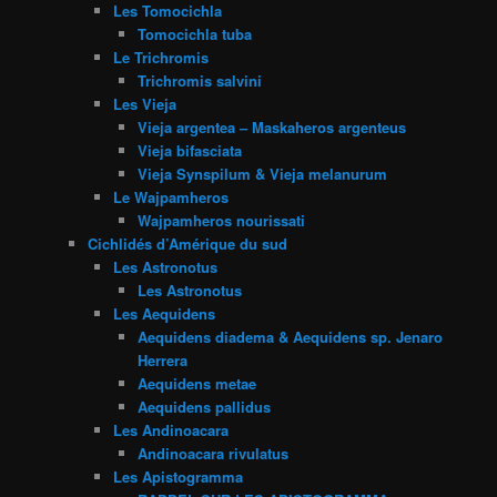
Les Tomocichla
Tomocichla tuba
Le Trichromis
Trichromis salvini
Les Vieja
Vieja argentea – Maskaheros argenteus
Vieja bifasciata
Vieja Synspilum & Vieja melanurum
Le Wajpamheros
Wajpamheros nourissati
Cichlidés d’Amérique du sud
Les Astronotus
Les Astronotus
Les Aequidens
Aequidens diadema & Aequidens sp. Jenaro
Herrera
Aequidens metae
Aequidens pallidus
Les Andinoacara
Andinoacara rivulatus
Les Apistogramma