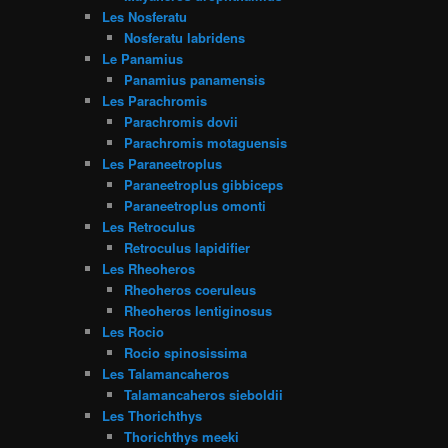
Les Nosferatu
Nosferatu labridens
Le Panamius
Panamius panamensis
Les Parachromis
Parachromis dovii
Parachromis motaguensis
Les Paraneetroplus
Paraneetroplus gibbiceps
Paraneetroplus omonti
Les Retroculus
Retroculus lapidifier
Les Rheoheros
Rheoheros coeruleus
Rheoheros lentiginosus
Les Rocio
Rocio spinosissima
Les Talamancaheros
Talamancaheros sieboldii
Les Thorichthys
Thorichthys meeki