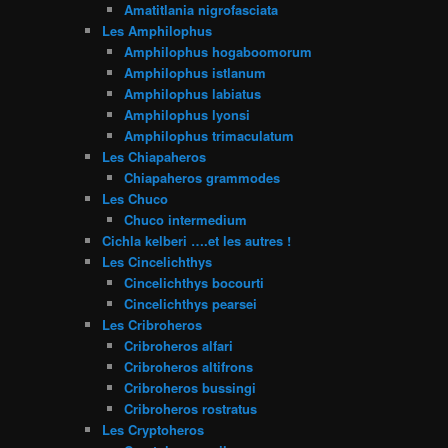
Amatitlania nigrofasciata
Les Amphilophus
Amphilophus hogaboomorum
Amphilophus istlanum
Amphilophus labiatus
Amphilophus lyonsi
Amphilophus trimaculatum
Les Chiapaheros
Chiapaheros grammodes
Les Chuco
Chuco intermedium
Cichla kelberi ….et les autres !
Les Cincelichthys
Cincelichthys bocourti
Cincelichthys pearsei
Les Cribroheros
Cribroheros alfari
Cribroheros altifrons
Cribroheros bussingi
Cribroheros rostratus
Les Cryptoheros