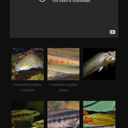
Crenicichla Lugubris
Crenicichla Lugubris
Colombia
johann