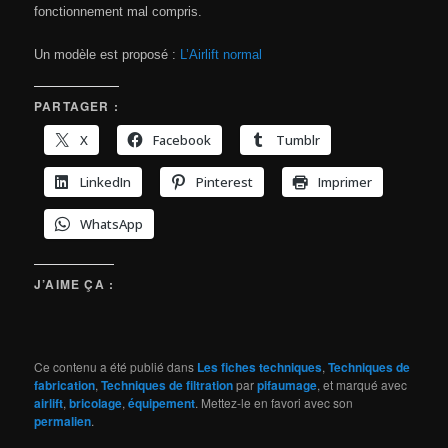
fonctionnement mal compris.
Un modèle est proposé :
L’Airlift normal
PARTAGER :
X
Facebook
Tumblr
LinkedIn
Pinterest
Imprimer
WhatsApp
J’AIME ÇA :
Ce contenu a été publié dans
Les fiches techniques
,
Techniques de
fabrication
,
Techniques de filtration
par
pifaumage
, et marqué avec
airlift
,
bricolage
,
équipement
. Mettez-le en favori avec son
permalien
.