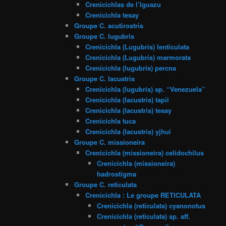
Crenicichlas de l’Iguazu
Crenicichla tesay
Groupe C. acutirostris
Groupe C. lugubris
Crenicichla (Lugubris) lenticulata
Crenicichla (Lugubris) marmorata
Crenicichla (lugubris) percna
Groupe C. lacustris
Crenicichla (lugubris) sp. “Venezuela”
Crenicichla (lacustris) tapii
Crenicichla (lacustris) tesay
Crenicichla tuca
Crenicichla (lacustris) yjhui
Groupe C. missioneira
Crenicichla (missioneira) celidochilus
Crenicichla (missioneira)
hadrostigma
Groupe C. reticulata
Crenicichla : Le groupe RETICULATA
Crenicichla (reticulata) cyanonotus
Crenicichla (reticulata) sp. aff.