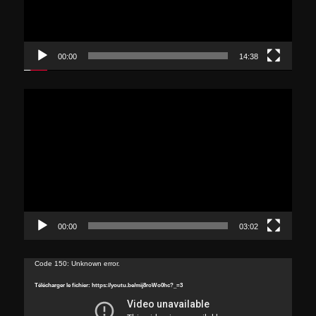
00:00
14:38
Lecteur
vidéo
00:00
03:02
Lecteur
Code 150: Unknown error.
vidéo
Télécharger le fichier: https://youtu.be/mij8roWo0hc?_=3