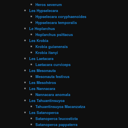
Heros severum
Les Hypselecara
Hypselecara coryphaenoides
Hypselecara temporalis
Le Hoplarchus
Hoplarchus psittacus
Les Krobia
Krobia guianensis
Krobia itanyi
Les Laetacara
Laetacara curviceps
Les Mesonauta
Mesonauta festivus
Les Mesohéros
Les Nannacara
Nannacara anomala
Les Tahuantinsuyoa
Tahuantinsuyoa Macanzatza
Les Satanoperca
Satanoperca leucosticta
Satanoperca pappaterra