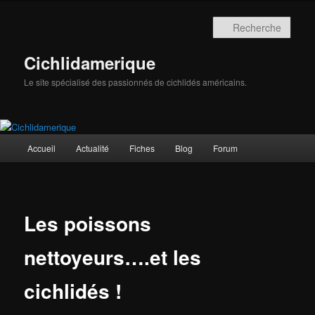
Aller
au
Rech
contenu
principal
Cichlidamerique
Le site spécialisé des passionnés de cichlidés américains.
Menu
Accueil
Actualité
Fiches
Blog
Forum
principal
Les poissons
nettoyeurs….et les
cichlidés !