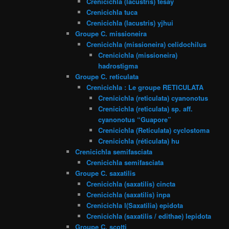
Crenicichla (lacustris) tesay
Crenicichla tuca
Crenicichla (lacustris) yjhui
Groupe C. missioneira
Crenicichla (missioneira) celidochilus
Crenicichla (missioneira)
hadrostigma
Groupe C. reticulata
Crenicichla : Le groupe RETICULATA
Crenicichla (reticulata) cyanonotus
Crenicichla (reticulata) sp. aff.
cyanonotus “Guapore”
Crenicichla (Reticulata) cyclostoma
Crenicichla (réticulata) hu
Crenicichla semifasciata
Crenicichla semifasciata
Groupe C. saxatilis
Crenicichla (saxatilis) cincta
Crenicichla (saxatilis) inpa
Crenicichla l(Saxatilia) epidota
Crenicichla (saxatilis / edithae) lepidota
Groupe C. scotti