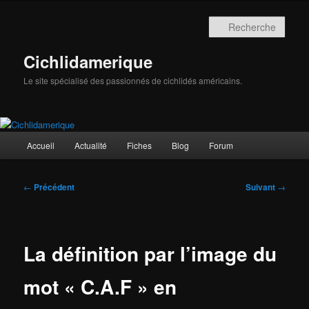
Aller
au
Rech
contenu
principal
Cichlidamerique
Le site spécialisé des passionnés de cichlidés américains.
Menu
Accueil
Actualité
Fiches
Blog
Forum
principal
Navigation
←
Précédent
Suivant
→
des
articles
La définition par l’image du
mot « C.A.F » en