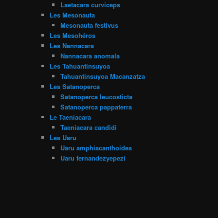
Laetacara curviceps
Les Mesonauta
Mesonauta festivus
Les Mesohéros
Les Nannacara
Nannacara anomala
Les Tahuantinsuyoa
Tahuantinsuyoa Macanzatza
Les Satanoperca
Satanoperca leucosticta
Satanoperca pappaterra
Le Taeniacara
Taeniacara candidi
Les Uaru
Uaru amphiacanthoides
Uaru fernandezyepezi