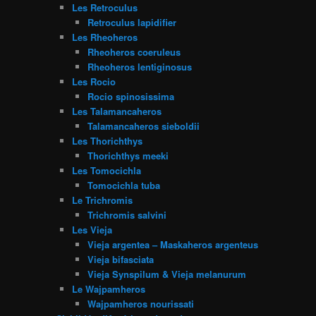
Les Retroculus
Retroculus lapidifier
Les Rheoheros
Rheoheros coeruleus
Rheoheros lentiginosus
Les Rocio
Rocio spinosissima
Les Talamancaheros
Talamancaheros sieboldii
Les Thorichthys
Thorichthys meeki
Les Tomocichla
Tomocichla tuba
Le Trichromis
Trichromis salvini
Les Vieja
Vieja argentea – Maskaheros argenteus
Vieja bifasciata
Vieja Synspilum & Vieja melanurum
Le Wajpamheros
Wajpamheros nourissati