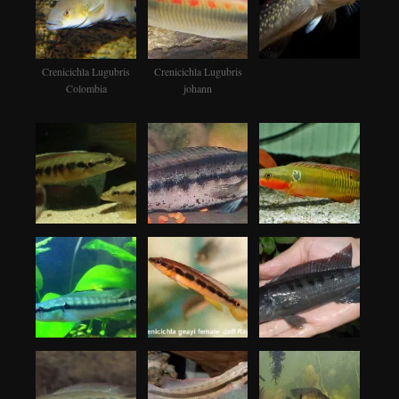
Crenicichla Lugubris
Crenicichla Lugubris
Colombia
johann