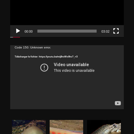
00:00
03:02
Lecteur
Code 150: Unknown error.
vidéo
Télécharger le fichier: https://youtu.be/mij8roWo0hc?_=3