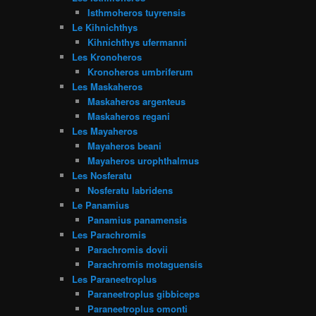
Isthmoheros tuyrensis
Le Kihnichthys
Kihnichthys ufermanni
Les Kronoheros
Kronoheros umbriferum
Les Maskaheros
Maskaheros argenteus
Maskaheros regani
Les Mayaheros
Mayaheros beani
Mayaheros urophthalmus
Les Nosferatu
Nosferatu labridens
Le Panamius
Panamius panamensis
Les Parachromis
Parachromis dovii
Parachromis motaguensis
Les Paraneetroplus
Paraneetroplus gibbiceps
Paraneetroplus omonti