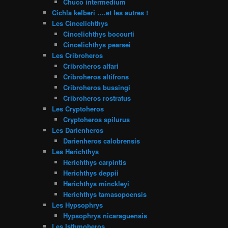
Chuco intermedium
Cichla kelberi ….et les autres !
Les Cincelichthys
Cincelichthys bocourti
Cincelichthys pearsei
Les Cribroheros
Cribroheros alfari
Cribroheros altifrons
Cribroheros bussingi
Cribroheros rostratus
Les Cryptoheros
Cryptoheros spilurus
Les Darienheros
Darienheros calobrensis
Les Herichthys
Herichthys carpintis
Herichthys deppii
Herichthys minckleyi
Herichthys tamasopoensis
Les Hypsophrys
Hypsophrys nicaraguensis
Les Isthmoheros