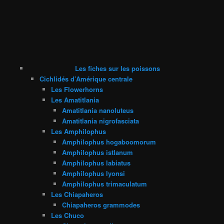
Les fiches sur les poissons
Cichlidés d’Amérique centrale
Les Flowerhorns
Les Amatitlania
Amatitlania nanoluteus
Amatitlania nigrofasciata
Les Amphilophus
Amphilophus hogaboomorum
Amphilophus istlanum
Amphilophus labiatus
Amphilophus lyonsi
Amphilophus trimaculatum
Les Chiapaheros
Chiapaheros grammodes
Les Chuco