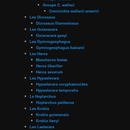
Groupe C. wallaci
Crenicichla wallacii anamiri
Les Dicrossus
Dicrossus filamentosus
Les Guianacara
Guianacara geayi
Les Gymnogeophagus
Gymnogeophagus balzanii
Les Heros
Mesoheros festae
Heros liberifier
Heros severum
Les Hypselecara
Hypselecara coryphaenoides
Hypselecara temporalis
Le Hoplarchus
Hoplarchus psittacus
Les Krobia
Krobia guianensis
Krobia itanyi
Les Laetacara