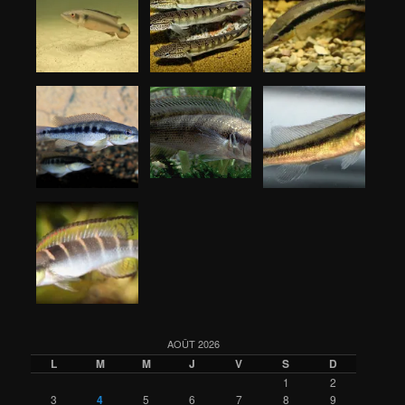
AOÛT 2026
L
M
M
J
V
S
D
1
2
3
4
5
6
7
8
9