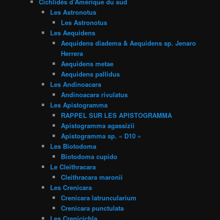
Cichlidés d’Amérique du sud
Les Astronotus
Les Astronotus
Les Aequidens
Aequidens diadema & Aequidens sp. Jenaro
Herrera
Aequidens metae
Aequidens pallidus
Les Andinoacara
Andinoacara rivulatus
Les Apistogramma
RAPPEL SUR LES APISTOGRAMMA
Apistogramma agassizii
Apistogramma sp. « D10 »
Les Biotodoma
Biotodoma cupido
Le Cleithracara
Cleithracara maronii
Les Crenicara
Crenicara latruncularium
Crenicara punctulata
Les Crenicichla