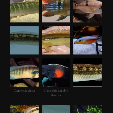
Crenicichla cincta
Crenicichla Lugubris
dandara