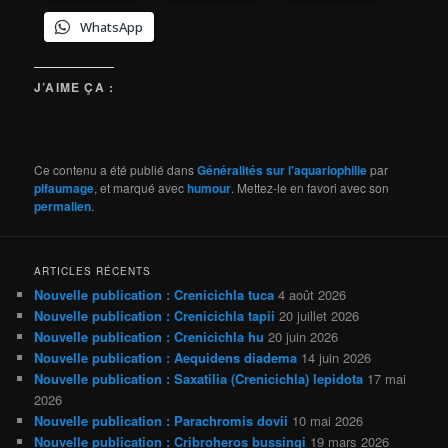
WhatsApp
J’AIME ÇA :
Ce contenu a été publié dans
Généralités sur l'aquariophilie
par
pifaumage
, et marqué avec
humour
. Mettez-le en favori avec son
permalien
.
ARTICLES RÉCENTS
Nouvelle publication : Crenicichla tuca
4 août 2026
Nouvelle publication : Crenicichla tapii
20 juillet 2026
Nouvelle publication : Crenicichla hu
20 juin 2026
Nouvelle publication : Aequidens diadema
14 juin 2026
Nouvelle publication : Saxatilia (Crenicichla) lepidota
17 mai
2026
Nouvelle publication : Parachromis dovii
10 mai 2026
Nouvelle publication : Cribroheros bussingi
19 mars 2026