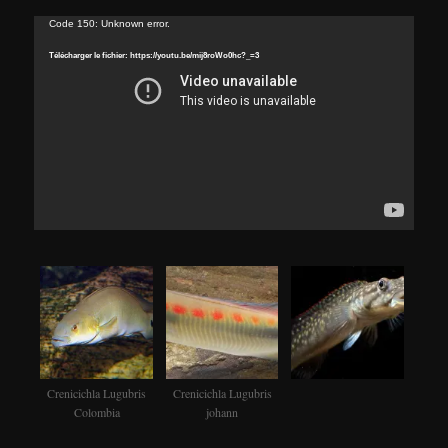
Lecteur
Code 150: Unknown error.
vidéo
Télécharger le fichier: https://youtu.be/mij8roWo0hc?_=3
Crenicichla Lugubris
Crenicichla Lugubris
Colombia
johann