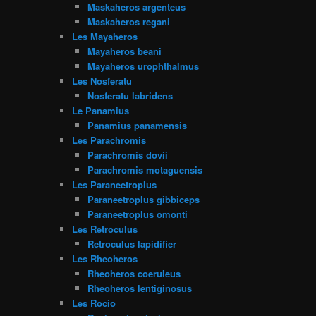
Maskaheros argenteus
Maskaheros regani
Les Mayaheros
Mayaheros beani
Mayaheros urophthalmus
Les Nosferatu
Nosferatu labridens
Le Panamius
Panamius panamensis
Les Parachromis
Parachromis dovii
Parachromis motaguensis
Les Paraneetroplus
Paraneetroplus gibbiceps
Paraneetroplus omonti
Les Retroculus
Retroculus lapidifier
Les Rheoheros
Rheoheros coeruleus
Rheoheros lentiginosus
Les Rocio