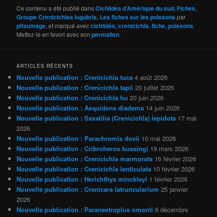
Ce contenu a été publié dans
Cichlidés d’Amérique du sud
,
Fiches
,
Groupe Crenicichlas lugubris
,
Les fiches sur les poissons
par
pifaumage
, et marqué avec
cichlidés
,
crenicichla
,
fiche
,
poissons
.
Mettez-le en favori avec son
permalien
.
ARTICLES RÉCENTS
Nouvelle publication : Crenicichla tuca
4 août 2026
Nouvelle publication : Crenicichla tapii
20 juillet 2026
Nouvelle publication : Crenicichla hu
20 juin 2026
Nouvelle publication : Aequidens diadema
14 juin 2026
Nouvelle publication : Saxatilia (Crenicichla) lepidota
17 mai
2026
Nouvelle publication : Parachromis dovii
10 mai 2026
Nouvelle publication : Cribroheros bussingi
19 mars 2026
Nouvelle publication : Crenicichla marmorata
16 février 2026
Nouvelle publication : Crenicichla lenticulata
10 février 2026
Nouvelle publication : Herichthys minckleyi
1 février 2026
Nouvelle publication : Crenicara latruncularium
25 janvier
2026
Nouvelle publication : Paraneetroplus omonti
6 décembre