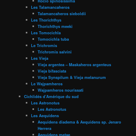
Rocio spinosissima
Les Talamancaheros
Talamancaheros sieboldii
Les Thorichthys
Thorichthys meeki
Les Tomocichla
Tomocichla tuba
Le Trichromis
Trichromis salvini
Les Vieja
Vieja argentea – Maskaheros argenteus
Vieja bifasciata
Vieja Synspilum & Vieja melanurum
Le Wajpamheros
Wajpamheros nourissati
Cichlidés d’Amérique du sud
Les Astronotus
Les Astronotus
Les Aequidens
Aequidens diadema & Aequidens sp. Jenaro
Herrera
Aequidens metae