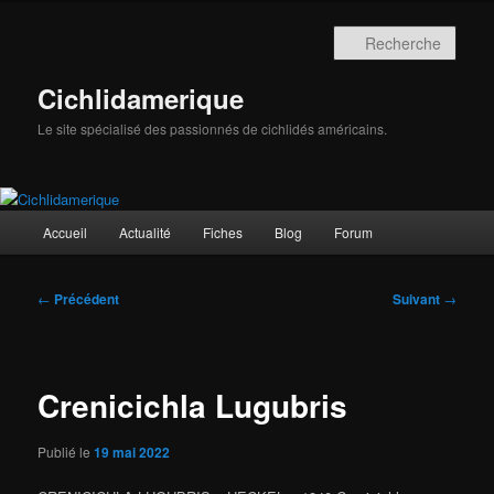
Aller
au
Rech
contenu
principal
Cichlidamerique
Le site spécialisé des passionnés de cichlidés américains.
Menu
Accueil
Actualité
Fiches
Blog
Forum
principal
Navigation
←
Précédent
Suivant
→
des
articles
Crenicichla Lugubris
Publié le
19 mai 2022