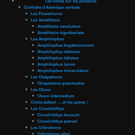
Les fiches sur les poissons
Cichlidés d’Amérique centrale
Les Flowerhorns
Les Amatitlania
Amatitlania nanoluteus
Amatitlania nigrofasciata
Les Amphilophus
Amphilophus hogaboomorum
Amphilophus istlanum
Amphilophus labiatus
Amphilophus lyonsi
Amphilophus trimaculatum
Les Chiapaheros
Chiapaheros grammodes
Les Chuco
Chuco intermedium
Cichla kelberi ….et les autres !
Les Cincelichthys
Cincelichthys bocourti
Cincelichthys pearsei
Les Cribroheros
Cribroheros alfari