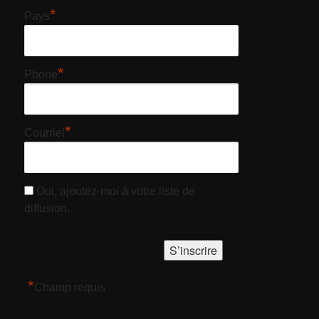
*
Pays
*
Phone
*
Courriel
Oui, ajoutez-moi à votre liste de
diffusion.
*
Champ requis