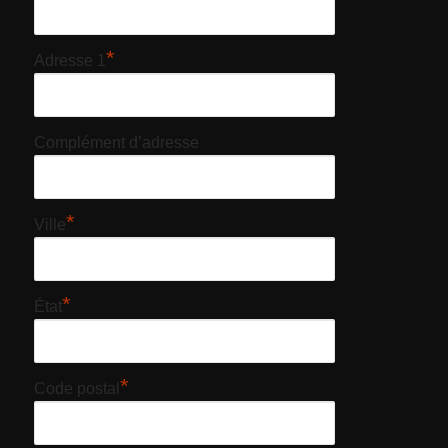
*
Adresse 1
Complément d’adresse
*
Ville
*
État
*
Code postal