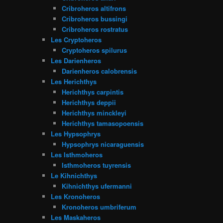
Cribroheros altifrons
Cribroheros bussingi
Cribroheros rostratus
Les Cryptoheros
Cryptoheros spilurus
Les Darienheros
Darienheros calobrensis
Les Herichthys
Herichthys carpintis
Herichthys deppii
Herichthys minckleyi
Herichthys tamasopoensis
Les Hypsophrys
Hypsophrys nicaraguensis
Les Isthmoheros
Isthmoheros tuyrensis
Le Kihnichthys
Kihnichthys ufermanni
Les Kronoheros
Kronoheros umbriferum
Les Maskaheros