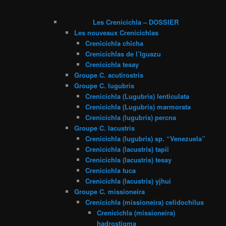
Les Crenicichla – DOSSIER
Les nouveaux Crenicichlas
Crenicichla chicha
Crenicichlas de l’Iguazu
Crenicichla tesay
Groupe C. acutirostris
Groupe C. lugubris
Crenicichla (Lugubris) lenticulata
Crenicichla (Lugubris) marmorata
Crenicichla (lugubris) percna
Groupe C. lacustris
Crenicichla (lugubris) sp. “Venezuela”
Crenicichla (lacustris) tapii
Crenicichla (lacustris) tesay
Crenicichla tuca
Crenicichla (lacustris) yjhui
Groupe C. missioneira
Crenicichla (missioneira) celidochilus
Crenicichla (missioneira)
hadrostigma