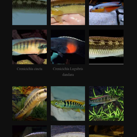
Crenicichla cincta
Crenicichla Lugubris
dandara