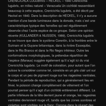
CRENICICHLA LUGUBRIS – HECKEL – 1840 Crenicichla
lugubris, en milieu naturel – Venezuela Un cichlidé ressemblant
beaucoup à cette espèce, Crenicichla lugubris, a été décrit par
Heckel en 1840. Dans la description de HECKEL, il n’y a aucune
mention d’une bande lumineuse dans la dorsale, mais c’est une
caractéristique typique des femelles qui est régulièrement
observée chez l’autre espèce de ce groupe. Selon une opinion
récente (KULLANDER & NIJSSEN, 1989), Crenicichla lugubris
ne se trouve que dans le système Corentin, à la frontière entre le
Surinam et la Guyane britannique, dans la rivière Essequibo,
dans le Rio Branco et dans le Rio Negro inférieur. Outre les
conformations morphologiques, la prétendue répartition de
l’espèce (Manaus) suggère également qu’il s’agit ici du vrai
Crenicichla lugubris. Le motif de coloration, pour autant que l’on
puisse le considérer comme tel, consiste en un gris clair uni sur
le corps et un peu de pigment rouge sur les nageoires ventrales.
Pendant la période de reproduction, qui a généralement lieu en
hiver, le poisson change complètement de vêtement et l’on
pourrait penser qu’il s’agit d’un cichlidé entièrement différent. La
partie inférieure de la tête devient jaune et orange, les nageoires
ventrales deviennent rouge vif, tandis que les zones sombres et
violettes sont visibles sur le flanc. Comme dans la plupart des