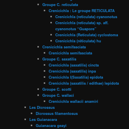
Groupe C. reticulata
Crenicichla : Le groupe RETICULATA
Crenicichla (reticulata) cyanonotus
Crenicichla (reticulata) sp. aff.
cyanonotus “Guapore”
Crenicichla (Reticulata) cyclostoma
Crenicichla (réticulata) hu
Crenicichla semifasciata
Crenicichla semifasciata
Groupe C. saxatilis
Crenicichla (saxatilis) cincta
Crenicichla (saxatilis) inpa
Crenicichla l(Saxatilia) epidota
Crenicichla (saxatilis / edithae) lepidota
Groupe C. scotti
Groupe C. wallaci
Crenicichla wallacii anamiri
Les Dicrossus
Dicrossus filamentosus
Les Guianacara
Guianacara geayi