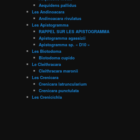
Aequidens pallidus
Les Andinoacara
Andinoacara rivulatus
Les Apistogramma
RAPPEL SUR LES APISTOGRAMMA
Apistogramma agassizii
Apistogramma sp. « D10 »
Les Biotodoma
Biotodoma cupido
Le Cleithracara
Cleithracara maronii
Les Crenicara
Crenicara latruncularium
Crenicara punctulata
Les Crenicichla