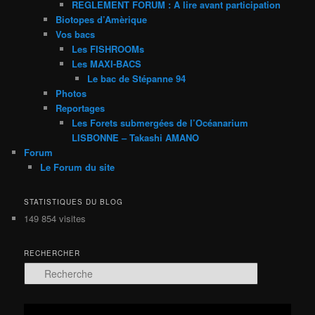
REGLEMENT FORUM : A lire avant participation
Biotopes d’Amèrique
Vos bacs
Les FISHROOMs
Les MAXI-BACS
Le bac de Stépanne 94
Photos
Reportages
Les Forets submergées de l’Océanarium
LISBONNE – Takashi AMANO
Forum
Le Forum du site
STATISTIQUES DU BLOG
149 854 visites
RECHERCHER
R
e
c
h
Lecteur