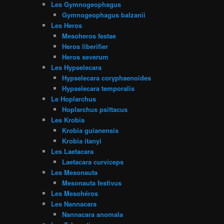
Les Gymnogeophagus
Gymnogeophagus balzanii
Les Heros
Mesoheros festae
Heros liberifier
Heros severum
Les Hypselecara
Hypselecara coryphaenoides
Hypselecara temporalis
Le Hoplarchus
Hoplarchus psittacus
Les Krobia
Krobia guianensis
Krobia itanyi
Les Laetacara
Laetacara curviceps
Les Mesonauta
Mesonauta festivus
Les Mesohéros
Les Nannacara
Nannacara anomala