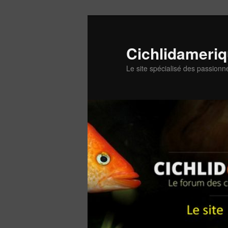
Aller
au
contenu
Cichlidameri
principal
Le site spécialisé des passionn