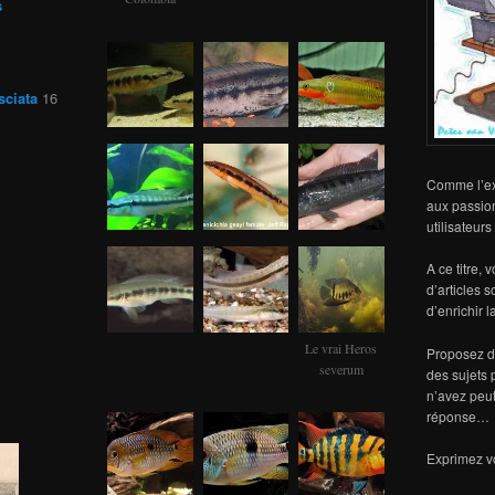
s
sciata
16
Comme l’exp
aux passio
utilisateur
A ce titre, 
d’articles 
d’enrichir 
Le vrai Heros
Proposez de
severum
des sujets 
n’avez peut
réponse…
Exprimez vo