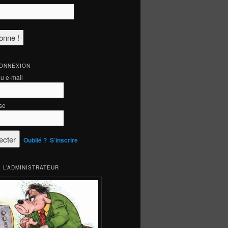
CONNEXION
ou e-mail
se
Oublié ?
S’inscrire
 L’ADMINISTRATEUR