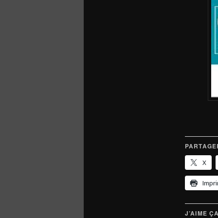
PARTAGER
X
Impr
J’AIME ÇA