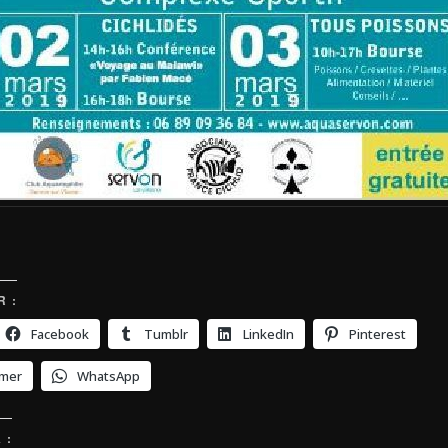
 :
Facebook
Tumblr
LinkedIn
Pinterest
imer
WhatsApp
 :