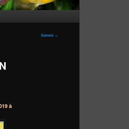
Suivant
→
ON
019 à