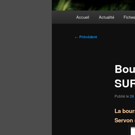
Menu
Accueil
Actualité
Fiche
principal
Navigation
←
Précédent
des
articles
Bou
SUR
Publié le
26
La bour
Servon s