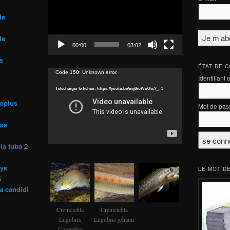
la
la
00:00
03:02
s
ÉTAT DE 
Lecteur
Code 150: Unknown error.
Identifiant 
vidéo
Télécharger le fichier: https://youtu.be/mij8roWo0hc?_=3
roplus
Mot de pas
ros
la tuba
2
rys
LE MOT DE
5
a candidi
Crenicichla
Crenicichla
Lugubris
Lugubris johann
Colombia