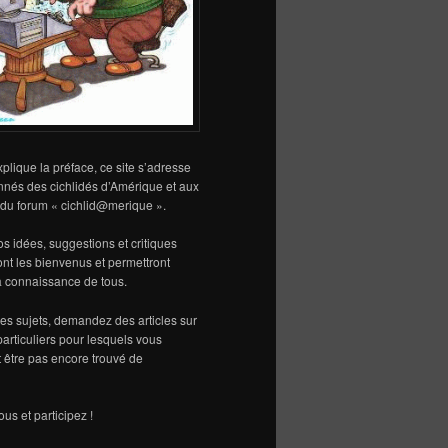
lique la préface, ce site s’adresse
nnés des cichlidés d’Amérique et aux
s du forum « cichlid@merique ».
vos idées, suggestions et critiques
sont les bienvenus et permettront
la connaissance de tous.
s sujets, demandez des articles sur
particuliers pour lesquels vous
 être pas encore trouvé de
us et participez !