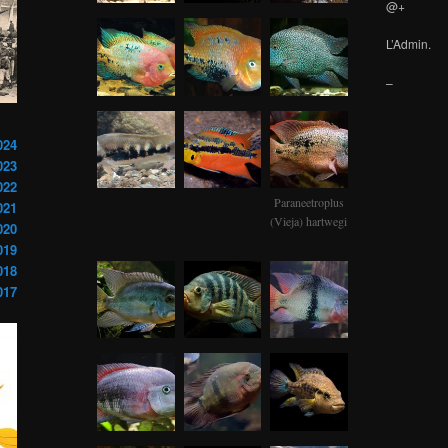
@+
L’Admin.
–
024
023
022
Paraneetroplus
021
(Vieja) hartwegi
020
019
018
017