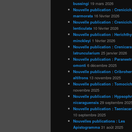
bussingi
19 mars 2026
Nouvelle publication : Crenicich
marmorata
16 février 2026
Nouvelle publication : Crenicich
lenticulata
10 février 2026
Nouvelle publication : Herichthy
minckleyi
1 février 2026
Nouvelle publication : Crenicara
latruncularium
25 janvier 2026
Nouvelle publication : Paraneet
omonti
6 décembre 2025
Nouvelle publication : Cribrohe
altifrons
13 novembre 2025
Nouvelle publication : Tomocich
novembre 2025
Nouvelle publication : Hypsoph
nicaraguensis
29 septembre 202
Nouvelle publication : Taeniacar
10 septembre 2025
Nouvelles publications : Les
Apistogramma
31 août 2025