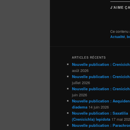
J’AIME ÇA
Ce contenu 
Actualité
,
b
ARTICLES RÉCENTS
Nouvelle publication : Crenicich
août 2026
Nouvelle publication : Crenicichl
juillet 2026
Nouvelle publication : Crenicich
juin 2026
Nouvelle publication : Aequiden
diadema
14 juin 2026
Nouvelle publication : Saxatilia
(Crenicichla) lepidota
17 mai 20
Nouvelle publication : Parachro