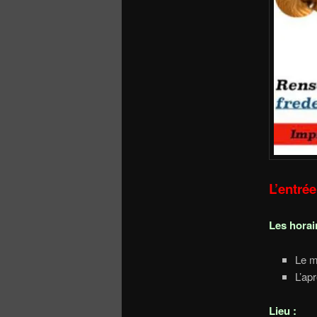
L’entrée
Les horai
Le m
L’ap
Lieu :