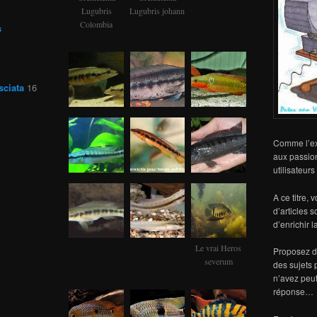
Lugubris
Lugubris johann
Colombia
s
sciata
16
Comme l’exp
aux passio
utilisateur
A ce titre, 
d’articles 
d’enrichir 
Le vrai Heros
Proposez de
severum
des sujets 
n’avez peut
réponse…