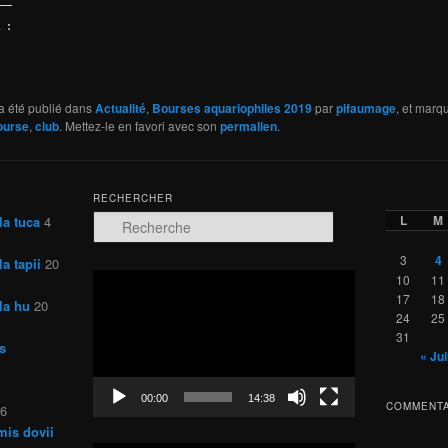
 :
a été publié dans
Actualité
,
Bourses aquariophiles 2019
par
pifaumage
, et marq
ourse
,
club
. Mettez-le en favori avec son
permalien
.
RECHERCHER
L
M
la tuca
4
R
e
c
3
4
a tapii
20
h
Lecteur
10
11
e
vidéo
17
18
la hu
20
r
24
25
c
31
s
h
« Jui
e
00:00
14:38
COMMENTA
26
mis dovii