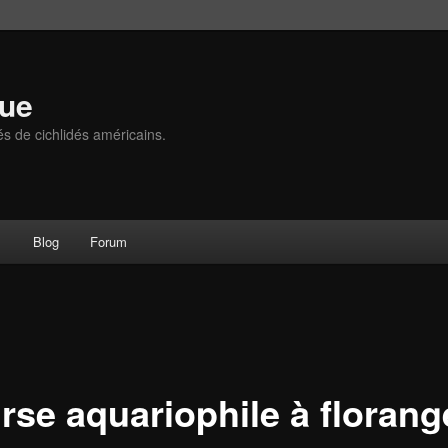
que
és de cichlidés américains.
s
Blog
Forum
rse aquariophile à florang