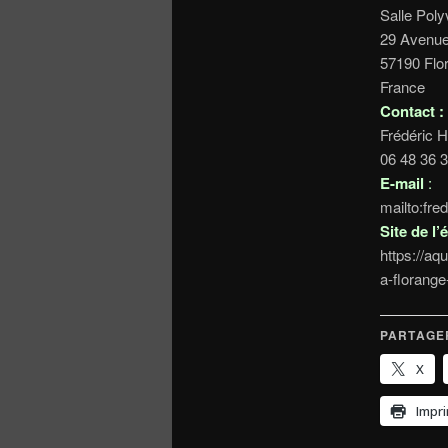
Salle Pol
29 Avenue
57190 Flo
France
Contact :
Frédéric 
06 48 36 
E-mail
:
mailto:fre
Site de l
https://aq
a-florange
PARTAGER
X
Impr