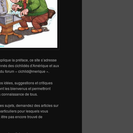
lique la préface, ce site s’adresse
nnés des cichlidés d’Amérique et aux
s du forum « cichlid@merique ».
vos idées, suggestions et critiques
sont les bienvenus et permettront
la connaissance de tous.
s sujets, demandez des articles sur
particuliers pour lesquels vous
 être pas encore trouvé de