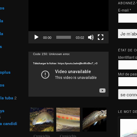
Lecteur
ABONNEZ-
vidéo
ros
E-mail
*
la
la
00:00
03:02
s
ÉTAT DE 
Lecteur
Code 150: Unknown error.
Identifiant 
vidéo
Télécharger le fichier: https://youtu.be/mij8roWo0hc?_=3
roplus
Mot de pas
ros
la tuba
2
rys
LE MOT DE
5
a candidi
Crenicichla
Crenicichla