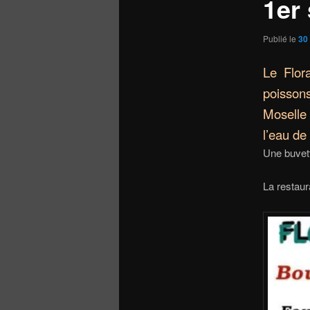
1er
Publié le
30
Le Flor
poissons
Moselle 
l’eau de
Une buvett
La restaur