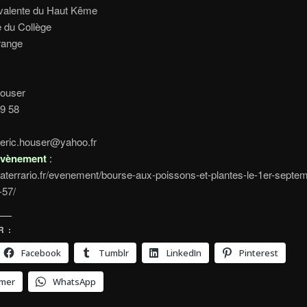
yvalente du Haut Kême
 du Collège
range
Houser
39 58
deric.houser@yahoo.fr
’évènement
:
uaterrario.fr/evenement/bourse-aux-poissons-et-plantes-le-1er-septe
-57/
 :
Facebook
Tumblr
LinkedIn
Pinterest
imer
WhatsApp