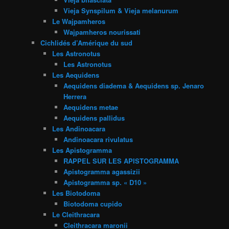
Vieja Synspilum & Vieja melanurum
Le Wajpamheros
Wajpamheros nourissati
Cichlidés d’Amérique du sud
Les Astronotus
Les Astronotus
Les Aequidens
Aequidens diadema & Aequidens sp. Jenaro
Herrera
Aequidens metae
Aequidens pallidus
Les Andinoacara
Andinoacara rivulatus
Les Apistogramma
RAPPEL SUR LES APISTOGRAMMA
Apistogramma agassizii
Apistogramma sp. « D10 »
Les Biotodoma
Biotodoma cupido
Le Cleithracara
Cleithracara maronii