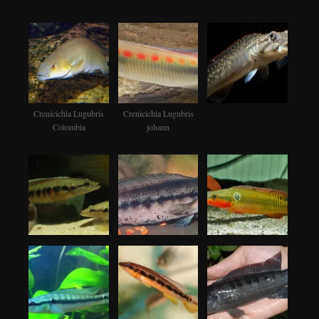
Crenicichla Lugubris
Crenicichla Lugubris
Colombia
johann