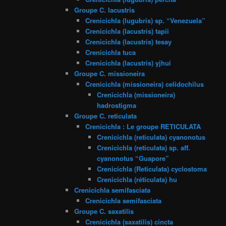
Groupe C. lacustris
Crenicichla (lugubris) sp. “Venezuela”
Crenicichla (lacustris) tapii
Crenicichla (lacustris) tesay
Crenicichla tuca
Crenicichla (lacustris) yjhui
Groupe C. missioneira
Crenicichla (missioneira) celidochilus
Crenicichla (missioneira)
hadrostigma
Groupe C. reticulata
Crenicichla : Le groupe RETICULATA
Crenicichla (reticulata) cyanonotus
Crenicichla (reticulata) sp. aff.
cyanonotus “Guapore”
Crenicichla (Reticulata) cyclostoma
Crenicichla (réticulata) hu
Crenicichla semifasciata
Crenicichla semifasciata
Groupe C. saxatilis
Crenicichla (saxatilis) cincta