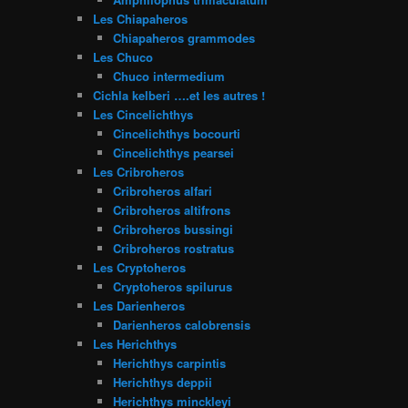
Les Chiapaheros
Chiapaheros grammodes
Les Chuco
Chuco intermedium
Cichla kelberi ….et les autres !
Les Cincelichthys
Cincelichthys bocourti
Cincelichthys pearsei
Les Cribroheros
Cribroheros alfari
Cribroheros altifrons
Cribroheros bussingi
Cribroheros rostratus
Les Cryptoheros
Cryptoheros spilurus
Les Darienheros
Darienheros calobrensis
Les Herichthys
Herichthys carpintis
Herichthys deppii
Herichthys minckleyi