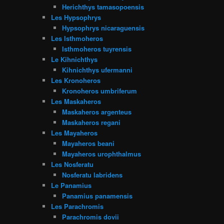
Herichthys tamasopoensis
Les Hypsophrys
Hypsophrys nicaraguensis
Les Isthmoheros
Isthmoheros tuyrensis
Le Kihnichthys
Kihnichthys ufermanni
Les Kronoheros
Kronoheros umbriferum
Les Maskaheros
Maskaheros argenteus
Maskaheros regani
Les Mayaheros
Mayaheros beani
Mayaheros urophthalmus
Les Nosferatu
Nosferatu labridens
Le Panamius
Panamius panamensis
Les Parachromis
Parachromis dovii