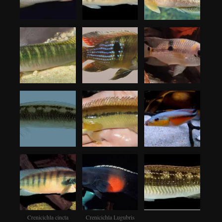
Crenicichla cincta
Crenicichla Lugubris