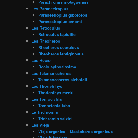
Parachromis motaguensis
Les Paraneetroplus
Paraneetroplus gibbiceps
Paraneetroplus omonti
Les Retroculus
Retroculus lapidifier
Les Rheoheros
Rheoheros coeruleus
Rheoheros lentiginosus
Les Rocio
Rocio spinosissima
Les Talamancaheros
Talamancaheros sieboldii
Les Thorichthys
Thorichthys meeki
Les Tomocichla
Tomocichla tuba
Le Trichromis
Trichromis salvini
Les Vieja
Vieja argentea – Maskaheros argenteus
Vieja bifasciata