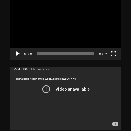
vidéo
00:00
03:02
Lecteur
Code 150: Unknown error.
vidéo
Télécharger le fichier: https://youtu.be/mij8roWo0hc?_=3