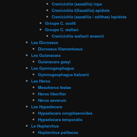
Crenicichla (saxatilis) inpa
Crenicichla l(Saxatilia) epidota
Crenicichla (saxatilis / edithae) lepidota
Groupe C. scotti
Groupe C. wallaci
Crenicichla wallacii anamiri
Les Dicrossus
Dicrossus filamentosus
Les Guianacara
Guianacara geayi
Les Gymnogeophagus
Gymnogeophagus balzanii
Les Heros
Mesoheros festae
Heros liberifier
Heros severum
Les Hypselecara
Hypselecara coryphaenoides
Hypselecara temporalis
Le Hoplarchus
Hoplarchus psittacus