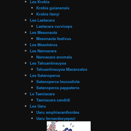
Les Krobia
Krobia guianensis
Krobia itanyi
Les Laetacara
Laetacara curviceps
Les Mesonauta
Mesonauta festivus
Les Mesohéros
Les Nannacara
Nannacara anomala
Les Tahuantinsuyoa
Tahuantinsuyoa Macanzatza
Les Satanoperca
Satanoperca leucosticta
Satanoperca pappaterra
Le Taeniacara
Taeniacara candidi
Les Uaru
Uaru amphiacanthoides
Uaru fernandezyepezi