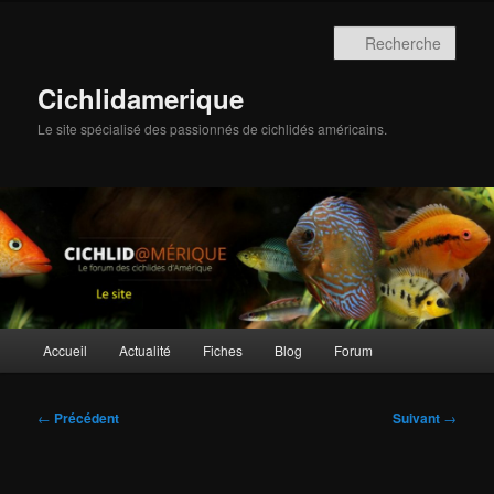
Aller
au
Rech
contenu
principal
Cichlidamerique
Le site spécialisé des passionnés de cichlidés américains.
Menu
Accueil
Actualité
Fiches
Blog
Forum
principal
Navigation
←
Précédent
Suivant
→
des
articles