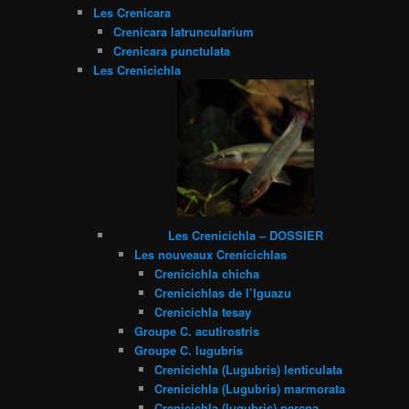
Les Crenicara
Crenicara latruncularium
Crenicara punctulata
Les Crenicichla
Les Crenicichla – DOSSIER
Les nouveaux Crenicichlas
Crenicichla chicha
Crenicichlas de l’Iguazu
Crenicichla tesay
Groupe C. acutirostris
Groupe C. lugubris
Crenicichla (Lugubris) lenticulata
Crenicichla (Lugubris) marmorata
Crenicichla (lugubris) percna