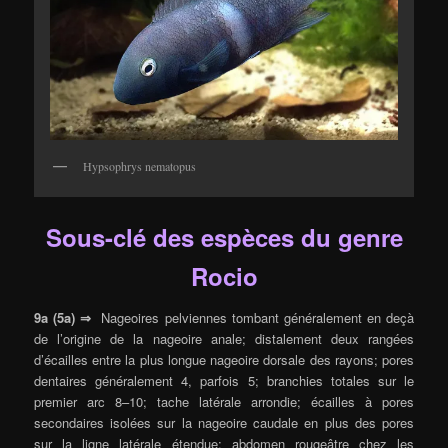
Hypsophrys nematopus
Sous-clé des espèces du genre
Rocio
9a (5a) ⇒
Nageoires pelviennes tombant généralement en deçà
de l’origine de la nageoire anale; distalement deux rangées
d’écailles entre la plus longue nageoire dorsale des rayons; pores
dentaires généralement 4, parfois 5; branchies totales sur le
premier arc 8–10; tache latérale arrondie; écailles à pores
secondaires isolées sur la nageoire caudale en plus des pores
sur la ligne latérale étendue; abdomen rougeâtre chez les