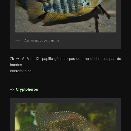
Archocentrus centrarchus
7b ⇒
A. VI – IX; papille génitale pas comme ci-dessus; pas de
bandes
interorbitales
=> Cryptoheros