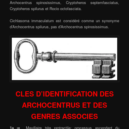
Archocentrus spinosissimus, Cryptoheros septemfasciatus,
Cryptoheros spilurus et Rocio octofasciata.
Cichlasoma immaculatum est considéré comme un synonyme
d’Archocentrus spilurus, pas d’Archocentrus spinosissimus.
CLES D’IDENTIFICATION DES
ARCHOCENTRUS ET DES
GENRES ASSOCIES
1a ⇒
Maxillaire très protractile; processus ascendant du