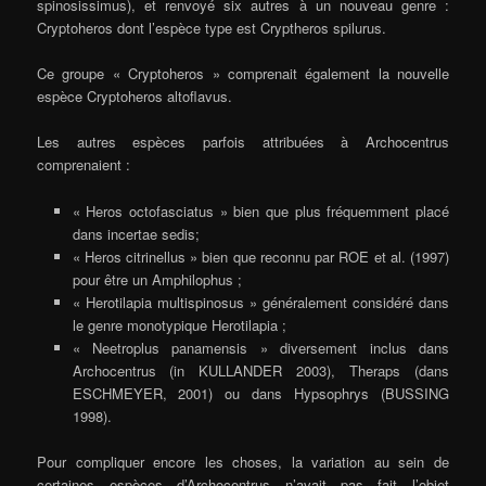
spinosissimus), et renvoyé six autres à un nouveau genre :
Cryptoheros dont l’espèce type est Cryptheros spilurus.
Ce groupe « Cryptoheros » comprenait également la nouvelle
espèce Cryptoheros altoflavus.
Les autres espèces parfois attribuées à Archocentrus
comprenaient :
« Heros octofasciatus » bien que plus fréquemment placé
dans incertae sedis;
« Heros citrinellus » bien que reconnu par ROE et al. (1997)
pour être un Amphilophus ;
« Herotilapia multispinosus » généralement considéré dans
le genre monotypique Herotilapia ;
« Neetroplus panamensis » diversement inclus dans
Archocentrus (in KULLANDER 2003), Theraps (dans
ESCHMEYER, 2001) ou dans Hypsophrys (BUSSING
1998).
Pour compliquer encore les choses, la variation au sein de
certaines espèces d’Archocentrus n’avait pas fait l’objet