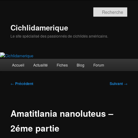
Aller
au
Rech
contenu
principal
Cichlidamerique
Le site spécialisé des passionnés de cichlidés américains.
Menu
Accueil
Actualité
Fiches
Blog
Forum
principal
Navigation
←
Précédent
Suivant
→
des
articles
Amatitlania nanoluteus –
2éme partie