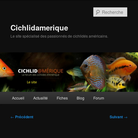
Aller
au
Rech
contenu
principal
Cichlidamerique
Le site spécialisé des passionnés de cichlidés américains.
Menu
Accueil
Actualité
Fiches
Blog
Forum
principal
Navigation
←
Précédent
Suivant
→
des
articles