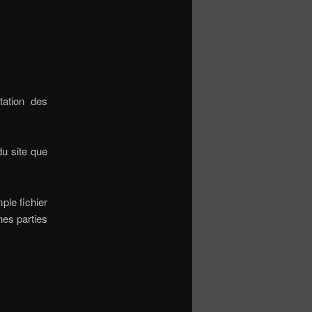
ation des
du site que
ple fichier
nes parties