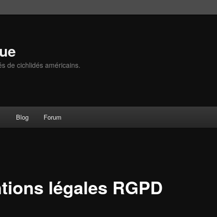
que
és de cichlidés américains.
s
Blog
Forum
tions légales RGPD