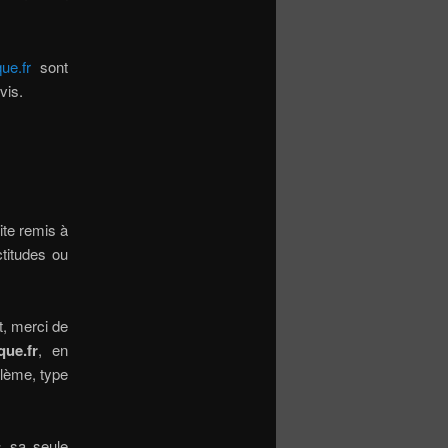
ue.fr
sont
vis.
ite remis à
ctitudes ou
t, merci de
ue.fr
, en
blème, type
us sa seule