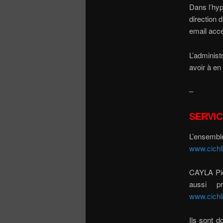
Dans l’hyp
direction d
email acce
L’administ
avoir à en 
–
SERVIC
L’ensembl
www.cichl
CAYLA Pier
aussi p
www.cichl
Ils sont 