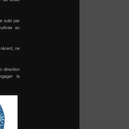
e subi par
cutives au
 récent, ne
n direction
ngager la