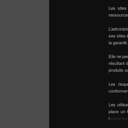
Les sites 
ressources
L’adminis
ses sites 
la garantit.
Elle ne pe
résultant
produits o
Les risqu
conformer à
Les utilis
place un h
l
‘administr