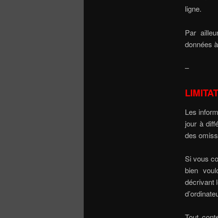
ligne.
Par aille
données à 
–
LIMITA
Les inform
jour à dif
des omiss
Si vous co
bien voul
décrivant 
d’ordinateu
Tout conte