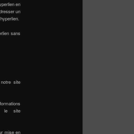
yperlien en
’adresser un
hyperlien.
erlien sans
notre site
formations
 le site
ur mise en