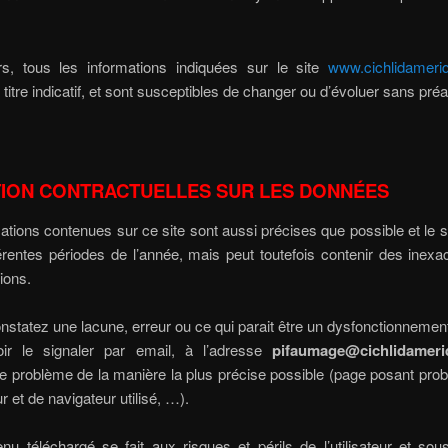
urs, tous les informations indiquées sur le site
www.cichlidameriq
titre indicatif, et sont susceptibles de changer ou d’évoluer sans préa
TION CONTRACTUELLES SUR LES
DONNÉES
ations contenues sur ce site sont aussi précises que possible et le s
férentes périodes de l’année, mais peut toutefois contenir des inexa
ions.
nstatez une lacune, erreur ou ce qui parait être un dysfonctionnemen
oir le signaler par email, à l’adresse
pifaumage@cichlidameriq
le problème de la manière la plus précise possible (page posant pro
r et de navigateur utilisé, …).
nu téléchargé se fait aux risques et périls de l’utilisateur et so