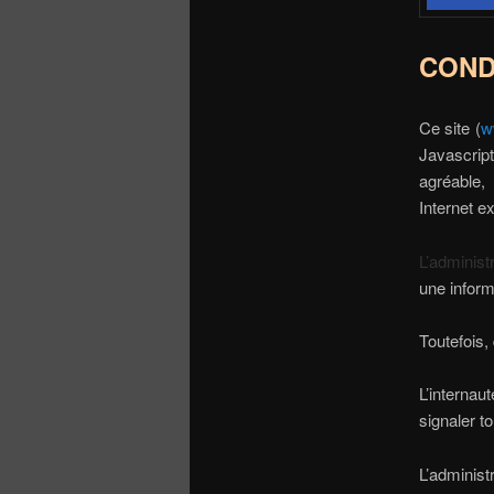
COND
Ce site (
w
Javascrip
agréable
Internet e
L’administ
une informa
Toutefois,
L’internau
signaler to
L’administ