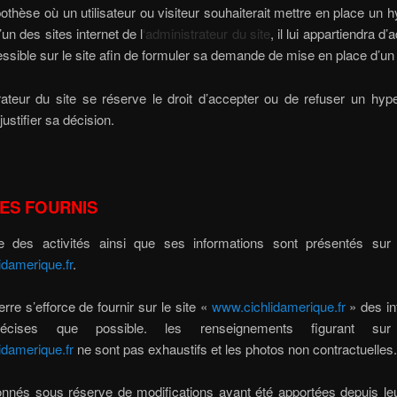
othèse où un utilisateur ou visiteur souhaiterait mettre en place un h
’un des sites internet de l
‘administrateur du site
, il lui appartiendra d
ssible sur le site afin de formuler sa demande de mise en place d’un 
rateur du site se réserve le droit d’accepter ou de refuser un hyp
justifier sa décision.
ES FOURNIS
e des activités ainsi que ses informations sont présentés sur 
idamerique.fr
.
re s’efforce de fournir sur le site «
www.cichlidamerique.fr
» des in
récises que possible. les renseignements figurant sur
idamerique.fr
ne sont pas exhaustifs et les photos non contractuelles.
donnés sous réserve de modifications ayant été apportées depuis le