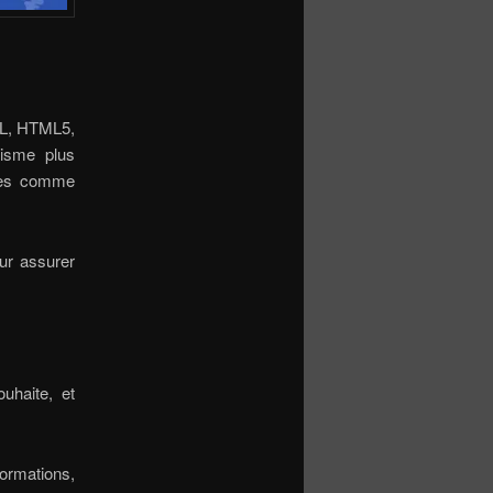
ML, HTML5,
hisme plus
nes comme
ur assurer
ouhaite, et
formations,