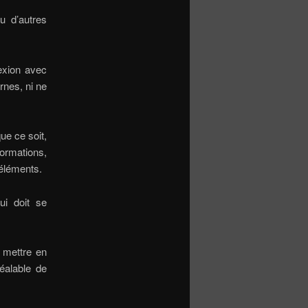
ou d’autres
exion avec
rnes, ni ne
ue ce soit,
ormations,
 éléments.
ui doit se
t mettre en
réalable de