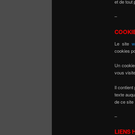
et de tout
–
COOKI
Le site
w
cookies po
Un cookies
vous visit
Il contien
texte auqu
de ce site
–
LIENS 