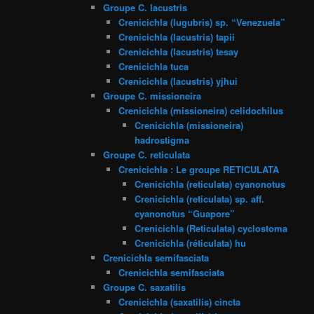
Groupe C. lacustris
Crenicichla (lugubris) sp. “Venezuela”
Crenicichla (lacustris) tapii
Crenicichla (lacustris) tesay
Crenicichla tuca
Crenicichla (lacustris) yjhui
Groupe C. missioneira
Crenicichla (missioneira) celidochilus
Crenicichla (missioneira)
hadrostigma
Groupe C. reticulata
Crenicichla : Le groupe RETICULATA
Crenicichla (reticulata) cyanonotus
Crenicichla (reticulata) sp. aff.
cyanonotus “Guapore”
Crenicichla (Reticulata) cyclostoma
Crenicichla (réticulata) hu
Crenicichla semifasciata
Crenicichla semifasciata
Groupe C. saxatilis
Crenicichla (saxatilis) cincta