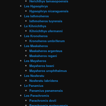
Herichthys tamasopoensis
Les Hypsophrys
Hypsophrys nicaraguensis
Les Isthmoheros
Isthmoheros tuyrensis
Le Kihnichthys
Kihnichthys ufermanni
Les Kronoheros
Kronoheros umbriferum
Les Maskaheros
Maskaheros argenteus
Maskaheros regani
Les Mayaheros
Mayaheros beani
Mayaheros urophthalmus
Les Nosferatu
Nosferatu labridens
Le Panamius
Panamius panamensis
Les Parachromis
Parachromis dovii
Parachromis motaguensis