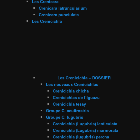
Les Crenicara
Crenicara latruncularium
Crenicara punctulata
Les Crenicichla
Les Crenicichla – DOSSIER
Les nouveaux Crenicichlas
Crenicichla chicha
Crenicichlas de l’Iguazu
Crenicichla tesay
Groupe C. acutirostris
Groupe C. lugubris
Crenicichla (Lugubris) lenticulata
Crenicichla (Lugubris) marmorata
Crenicichla (lugubris) percna