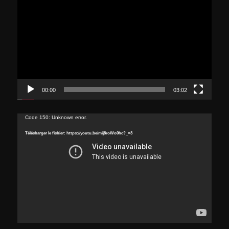
vidéo
00:00
03:02
Lecteur
Code 150: Unknown error.
vidéo
Télécharger le fichier: https://youtu.be/mij8roWo0hc?_=3