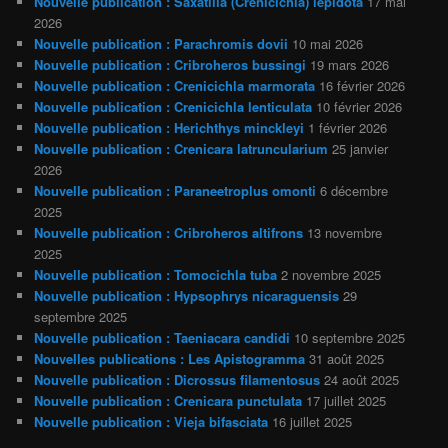
Nouvelle publication : Saxatilia (Crenicichla) lepidota
17 mai
2026
Nouvelle publication : Parachromis dovii
10 mai 2026
Nouvelle publication : Cribroheros bussingi
19 mars 2026
Nouvelle publication : Crenicichla marmorata
16 février 2026
Nouvelle publication : Crenicichla lenticulata
10 février 2026
Nouvelle publication : Herichthys minckleyi
1 février 2026
Nouvelle publication : Crenicara latruncularium
25 janvier
2026
Nouvelle publication : Paraneetroplus omonti
6 décembre
2025
Nouvelle publication : Cribroheros altifrons
13 novembre
2025
Nouvelle publication : Tomocichla tuba
2 novembre 2025
Nouvelle publication : Hypsophrys nicaraguensis
29
septembre 2025
Nouvelle publication : Taeniacara candidi
10 septembre 2025
Nouvelles publications : Les Apistogramma
31 août 2025
Nouvelle publication : Dicrossus filamentosus
24 août 2025
Nouvelle publication : Crenicara punctulata
17 juillet 2025
Nouvelle publication : Vieja bifasciata
16 juillet 2025