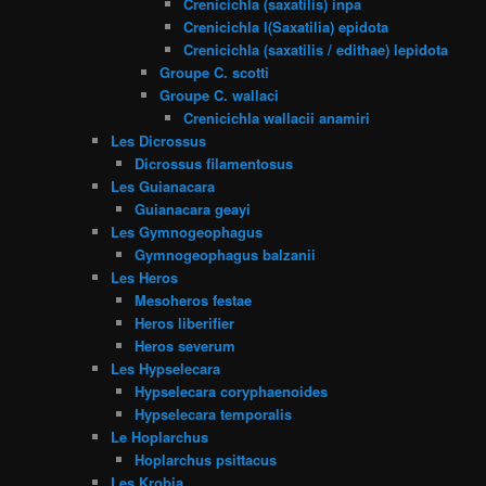
Crenicichla (saxatilis) inpa
Crenicichla l(Saxatilia) epidota
Crenicichla (saxatilis / edithae) lepidota
Groupe C. scotti
Groupe C. wallaci
Crenicichla wallacii anamiri
Les Dicrossus
Dicrossus filamentosus
Les Guianacara
Guianacara geayi
Les Gymnogeophagus
Gymnogeophagus balzanii
Les Heros
Mesoheros festae
Heros liberifier
Heros severum
Les Hypselecara
Hypselecara coryphaenoides
Hypselecara temporalis
Le Hoplarchus
Hoplarchus psittacus
Les Krobia