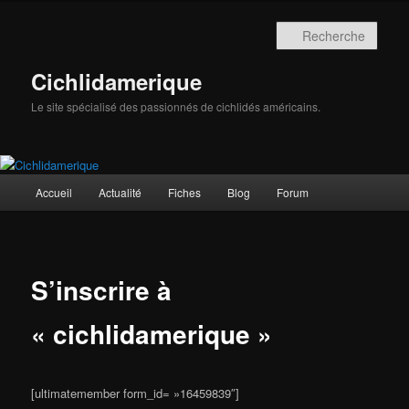
Aller
au
Rech
contenu
principal
Cichlidamerique
Le site spécialisé des passionnés de cichlidés américains.
Menu
Accueil
Actualité
Fiches
Blog
Forum
principal
S’inscrire à
« cichlidamerique »
[ultimatemember form_id= »16459839″]