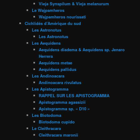
Vieja Synspilum & Vieja melanurum
Le Wajpamheros
Wajpamheros nourissati
Cichlidés d’Amérique du sud
Les Astronotus
Les Astronotus
Les Aequidens
Aequidens diadema & Aequidens sp. Jenaro
Herrera
Aequidens metae
Aequidens pallidus
Les Andinoacara
Andinoacara rivulatus
Les Apistogramma
RAPPEL SUR LES APISTOGRAMMA
Apistogramma agassizii
Apistogramma sp. « D10 »
Les Biotodoma
Biotodoma cupido
Le Cleithracara
Cleithracara maronii