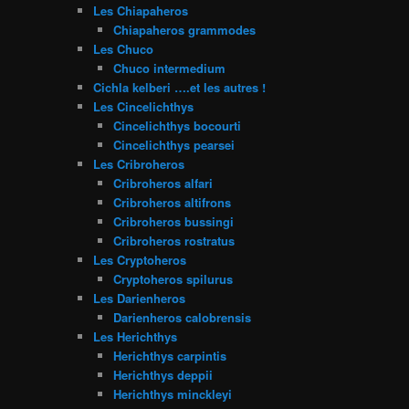
Les Chiapaheros
Chiapaheros grammodes
Les Chuco
Chuco intermedium
Cichla kelberi ….et les autres !
Les Cincelichthys
Cincelichthys bocourti
Cincelichthys pearsei
Les Cribroheros
Cribroheros alfari
Cribroheros altifrons
Cribroheros bussingi
Cribroheros rostratus
Les Cryptoheros
Cryptoheros spilurus
Les Darienheros
Darienheros calobrensis
Les Herichthys
Herichthys carpintis
Herichthys deppii
Herichthys minckleyi