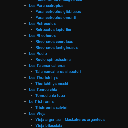
Les Paraneetroplus
Paraneetroplus gibbiceps
Paraneetroplus omonti
Les Retroculus
Retroculus lapidifier
Les Rheoheros
Rheoheros coeruleus
Rheoheros lentiginosus
Les Rocio
Rocio spinosissima
Les Talamancaheros
Talamancaheros sieboldii
Les Thorichthys
Thorichthys meeki
Les Tomocichla
Tomocichla tuba
Le Trichromis
Trichromis salvini
Les Vieja
Vieja argentea – Maskaheros argenteus
Vieja bifasciata