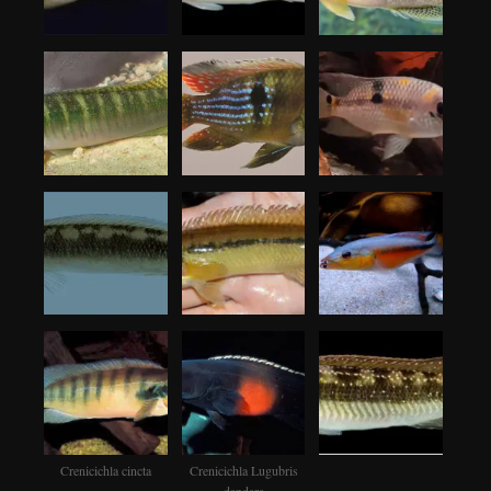
Crenicichla cincta
Crenicichla Lugubris