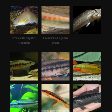
Crenicichla Lugubris
Crenicichla Lugubris
Colombia
johann