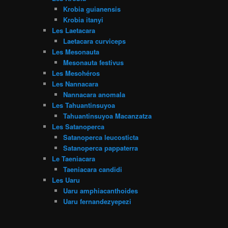
Krobia guianensis
Krobia itanyi
Les Laetacara
Laetacara curviceps
Les Mesonauta
Mesonauta festivus
Les Mesohéros
Les Nannacara
Nannacara anomala
Les Tahuantinsuyoa
Tahuantinsuyoa Macanzatza
Les Satanoperca
Satanoperca leucosticta
Satanoperca pappaterra
Le Taeniacara
Taeniacara candidi
Les Uaru
Uaru amphiacanthoides
Uaru fernandezyepezi