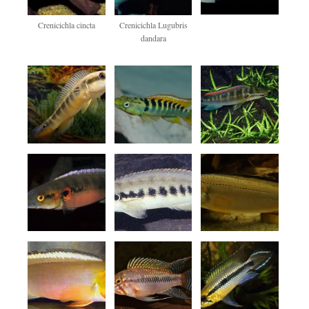
Crenicichla cincta
Crenicichla Lugubris
dandara