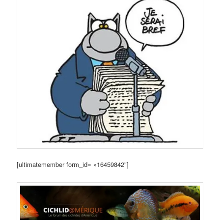
[ultimatemember form_id= »16459842″]