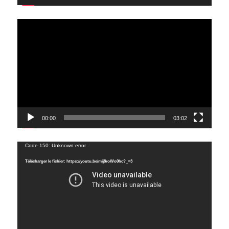
Lecteur
vidéo
00:00
03:02
Lecteur
Code 150: Unknown error.
vidéo
Télécharger le fichier: https://youtu.be/mij8roWo0hc?_=3