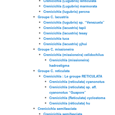
Crenicichla (Lugubris) lenticulata
Crenicichla (Lugubris) marmorata
Crenicichla (lugubris) percna
Groupe C. lacustris
Crenicichla (lugubris) sp. “Venezuela”
Crenicichla (lacustris) tapii
Crenicichla (lacustris) tesay
Crenicichla tuca
Crenicichla (lacustris) yjhui
Groupe C. missioneira
Crenicichla (missioneira) celidochilus
Crenicichla (missioneira)
hadrostigma
Groupe C. reticulata
Crenicichla : Le groupe RETICULATA
Crenicichla (reticulata) cyanonotus
Crenicichla (reticulata) sp. aff.
cyanonotus “Guapore”
Crenicichla (Reticulata) cyclostoma
Crenicichla (réticulata) hu
Crenicichla semifasciata
Crenicichla semifasciata