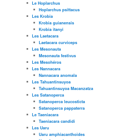
Le Hoplarchus
Hoplarchus psittacus
Les Krobia
Krobia guianensis
Krobia itanyi
Les Laetacara
Laetacara curviceps
Les Mesonauta
Mesonauta festivus
Les Mesohéros
Les Nannacara
Nannacara anomala
Les Tahuantinsuyoa
Tahuantinsuyoa Macanzatza
Les Satanoperca
Satanoperca leucosticta
Satanoperca pappaterra
Le Taeniacara
Taeniacara candidi
Les Uaru
Uaru amphiacanthoides