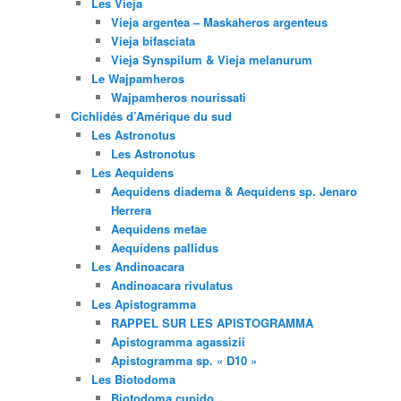
Les Vieja
Vieja argentea – Maskaheros argenteus
Vieja bifasciata
Vieja Synspilum & Vieja melanurum
Le Wajpamheros
Wajpamheros nourissati
Cichlidés d’Amérique du sud
Les Astronotus
Les Astronotus
Les Aequidens
Aequidens diadema & Aequidens sp. Jenaro
Herrera
Aequidens metae
Aequidens pallidus
Les Andinoacara
Andinoacara rivulatus
Les Apistogramma
RAPPEL SUR LES APISTOGRAMMA
Apistogramma agassizii
Apistogramma sp. « D10 »
Les Biotodoma
Biotodoma cupido