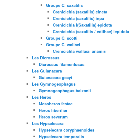
Groupe C. saxatilis
Crenicichla (saxatilis) cincta
Crenicichla (saxatilis) inpa
Crenicichla l(Saxatilia) epidota
Crenicichla (saxatilis / edithae) lepidota
Groupe C. scotti
Groupe C. wallaci
Crenicichla wallacii anamiri
Les Dicrossus
Dicrossus filamentosus
Les Guianacara
Guianacara geayi
Les Gymnogeophagus
Gymnogeophagus balzanii
Les Heros
Mesoheros festae
Heros liberifier
Heros severum
Les Hypselecara
Hypselecara coryphaenoides
Hypselecara temporalis