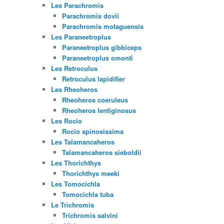
Les Parachromis
Parachromis dovii
Parachromis motaguensis
Les Paraneetroplus
Paraneetroplus gibbiceps
Paraneetroplus omonti
Les Retroculus
Retroculus lapidifier
Les Rheoheros
Rheoheros coeruleus
Rheoheros lentiginosus
Les Rocio
Rocio spinosissima
Les Talamancaheros
Talamancaheros sieboldii
Les Thorichthys
Thorichthys meeki
Les Tomocichla
Tomocichla tuba
Le Trichromis
Trichromis salvini