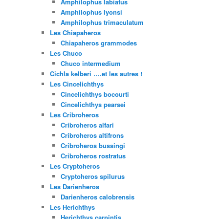
Amphilophus labiatus
Amphilophus lyonsi
Amphilophus trimaculatum
Les Chiapaheros
Chiapaheros grammodes
Les Chuco
Chuco intermedium
Cichla kelberi ….et les autres !
Les Cincelichthys
Cincelichthys bocourti
Cincelichthys pearsei
Les Cribroheros
Cribroheros alfari
Cribroheros altifrons
Cribroheros bussingi
Cribroheros rostratus
Les Cryptoheros
Cryptoheros spilurus
Les Darienheros
Darienheros calobrensis
Les Herichthys
Herichthys carpintis