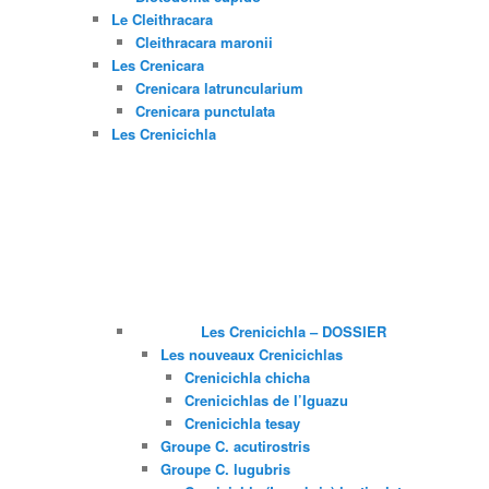
Le Cleithracara
Cleithracara maronii
Les Crenicara
Crenicara latruncularium
Crenicara punctulata
Les Crenicichla
Les Crenicichla – DOSSIER
Les nouveaux Crenicichlas
Crenicichla chicha
Crenicichlas de l’Iguazu
Crenicichla tesay
Groupe C. acutirostris
Groupe C. lugubris