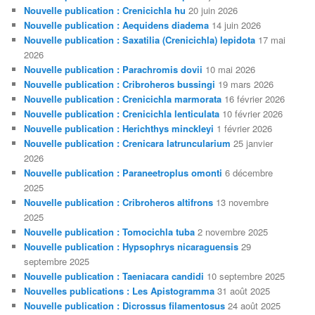
Nouvelle publication : Crenicichla hu
20 juin 2026
Nouvelle publication : Aequidens diadema
14 juin 2026
Nouvelle publication : Saxatilia (Crenicichla) lepidota
17 mai
2026
Nouvelle publication : Parachromis dovii
10 mai 2026
Nouvelle publication : Cribroheros bussingi
19 mars 2026
Nouvelle publication : Crenicichla marmorata
16 février 2026
Nouvelle publication : Crenicichla lenticulata
10 février 2026
Nouvelle publication : Herichthys minckleyi
1 février 2026
Nouvelle publication : Crenicara latruncularium
25 janvier
2026
Nouvelle publication : Paraneetroplus omonti
6 décembre
2025
Nouvelle publication : Cribroheros altifrons
13 novembre
2025
Nouvelle publication : Tomocichla tuba
2 novembre 2025
Nouvelle publication : Hypsophrys nicaraguensis
29
septembre 2025
Nouvelle publication : Taeniacara candidi
10 septembre 2025
Nouvelles publications : Les Apistogramma
31 août 2025
Nouvelle publication : Dicrossus filamentosus
24 août 2025