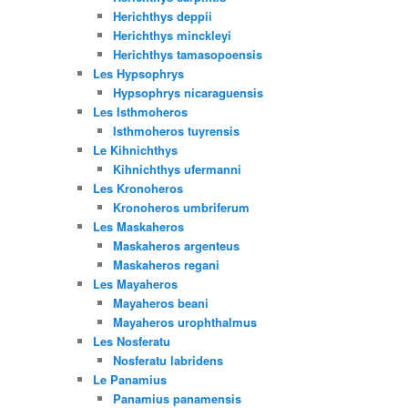
Herichthys deppii
Herichthys minckleyi
Herichthys tamasopoensis
Les Hypsophrys
Hypsophrys nicaraguensis
Les Isthmoheros
Isthmoheros tuyrensis
Le Kihnichthys
Kihnichthys ufermanni
Les Kronoheros
Kronoheros umbriferum
Les Maskaheros
Maskaheros argenteus
Maskaheros regani
Les Mayaheros
Mayaheros beani
Mayaheros urophthalmus
Les Nosferatu
Nosferatu labridens
Le Panamius
Panamius panamensis