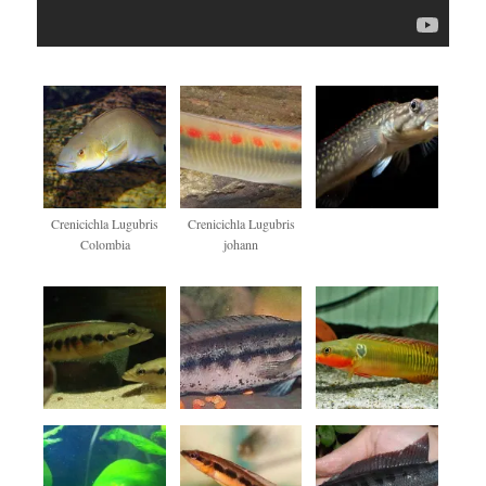
Crenicichla Lugubris
Crenicichla Lugubris
Colombia
johann