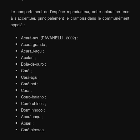
Le comportement de l’espèce reproducteur, cette coloration tend
à s’accentuer, principalement le cramoisi dans le communément
appelé :
Acará-açu (PAVANELLI, 2002) ;
Acará-grande ;
Acaraú-açu ;
Apaiari ;
Bola-de-ouro ;
Cará ;
Cará-açu ;
Cará-boi ;
Cará ;
Corró-baiano ;
Corró-chinês ;
Dorminhoco ;
Acaráuaçu ;
Apiari ;
Cará pirosca.