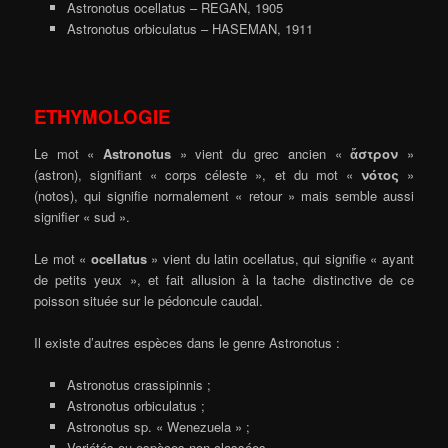
Astronotus ocellatus – REGAN, 1905
Astronotus orbiculatus – HASEMAN, 1911
ETHYMOLOGIE
Le mot «
Astronotus
» vient du grec ancien «
ἄστρον
»
(astron), signifiant « corps céleste », et du mot «
νότος
»
(notos), qui signifie normalement « retour » mais semble aussi
signifier « sud ».
Le mot «
ocellatus
» vient du latin ocellatus, qui signifie « ayant
de petits yeux », et fait allusion à la tache distinctive de ce
poisson située sur le pédoncule caudal.
Il existe d’autres espèces dans le genre Astronotus :
Astronotus crassipinnis ;
Astronotus orbiculatus ;
Astronotus sp. « Wenezuela » ;
Variétés ou espèces non classées.