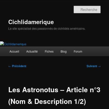
Aller
au
Rech
contenu
principal
Cichlidamerique
Le site spécialisé des passionnés de cichlidés américains.
Menu
Accueil
Actualité
Fiches
Blog
Forum
principal
Navigation
←
Précédent
Suivant
→
des
articles
Les Astronotus – Article n°3
(Nom & Description 1/2)