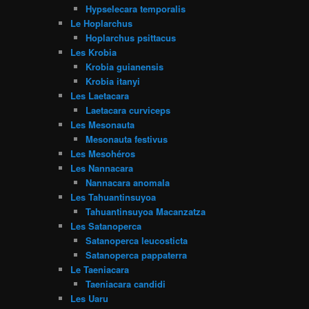
Hypselecara temporalis
Le Hoplarchus
Hoplarchus psittacus
Les Krobia
Krobia guianensis
Krobia itanyi
Les Laetacara
Laetacara curviceps
Les Mesonauta
Mesonauta festivus
Les Mesohéros
Les Nannacara
Nannacara anomala
Les Tahuantinsuyoa
Tahuantinsuyoa Macanzatza
Les Satanoperca
Satanoperca leucosticta
Satanoperca pappaterra
Le Taeniacara
Taeniacara candidi
Les Uaru