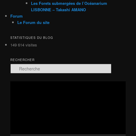
Les Forets submergées de l’Océanarium
LISBONNE – Takashi AMANO
Forum
Le Forum du site
STATISTIQUES DU BLOG
149 614 visites
RECHERCHER
R
e
c
h
Lecteur
e
vidéo
r
c
h
e