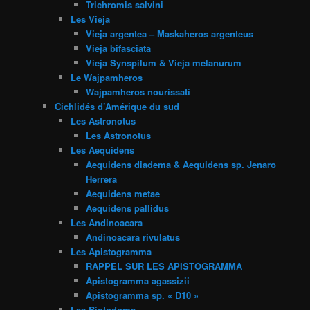
Trichromis salvini
Les Vieja
Vieja argentea – Maskaheros argenteus
Vieja bifasciata
Vieja Synspilum & Vieja melanurum
Le Wajpamheros
Wajpamheros nourissati
Cichlidés d’Amérique du sud
Les Astronotus
Les Astronotus
Les Aequidens
Aequidens diadema & Aequidens sp. Jenaro
Herrera
Aequidens metae
Aequidens pallidus
Les Andinoacara
Andinoacara rivulatus
Les Apistogramma
RAPPEL SUR LES APISTOGRAMMA
Apistogramma agassizii
Apistogramma sp. « D10 »
Les Biotodoma