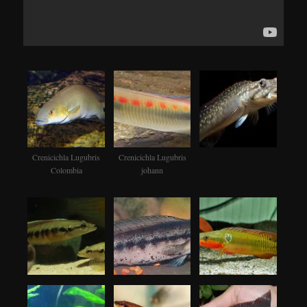
Crenicichla Lugubris
Crenicichla Lugubris
Colombia
johann