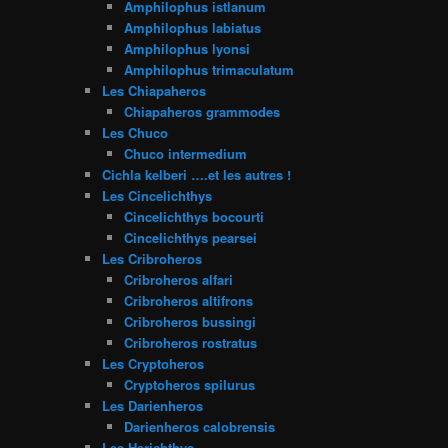
Amphilophus istlanum
Amphilophus labiatus
Amphilophus lyonsi
Amphilophus trimaculatum
Les Chiapaheros
Chiapaheros grammodes
Les Chuco
Chuco intermedium
Cichla kelberi ….et les autres !
Les Cincelichthys
Cincelichthys bocourti
Cincelichthys pearsei
Les Cribroheros
Cribroheros alfari
Cribroheros altifrons
Cribroheros bussingi
Cribroheros rostratus
Les Cryptoheros
Cryptoheros spilurus
Les Darienheros
Darienheros calobrensis
Les Herichthys