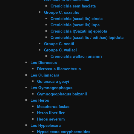
Crenicichla semifasciata
Groupe C. saxatilis
Crenicichla (saxatilis) cincta
Crenicichla (saxatilis) inpa
Crenicichla l(Saxatilia) epidota
Crenicichla (saxatilis / edithae) lepidota
Groupe C. scotti
Groupe C. wallaci
Crenicichla wallacii anamiri
Les Dicrossus
Dicrossus filamentosus
Les Guianacara
Guianacara geayi
Les Gymnogeophagus
Gymnogeophagus balzanii
Les Heros
Mesoheros festae
Heros liberifier
Heros severum
Les Hypselecara
Hypselecara coryphaenoides