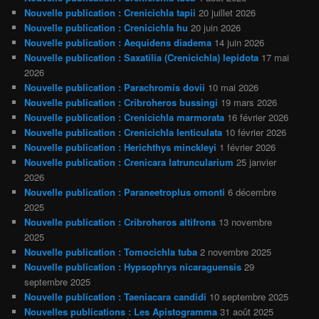
Nouvelle publication : Crenicichla tapii
20 juillet 2026
Nouvelle publication : Crenicichla hu
20 juin 2026
Nouvelle publication : Aequidens diadema
14 juin 2026
Nouvelle publication : Saxatilia (Crenicichla) lepidota
17 mai
2026
Nouvelle publication : Parachromis dovii
10 mai 2026
Nouvelle publication : Cribroheros bussingi
19 mars 2026
Nouvelle publication : Crenicichla marmorata
16 février 2026
Nouvelle publication : Crenicichla lenticulata
10 février 2026
Nouvelle publication : Herichthys minckleyi
1 février 2026
Nouvelle publication : Crenicara latruncularium
25 janvier
2026
Nouvelle publication : Paraneetroplus omonti
6 décembre
2025
Nouvelle publication : Cribroheros altifrons
13 novembre
2025
Nouvelle publication : Tomocichla tuba
2 novembre 2025
Nouvelle publication : Hypsophrys nicaraguensis
29
septembre 2025
Nouvelle publication : Taeniacara candidi
10 septembre 2025
Nouvelles publications : Les Apistogramma
31 août 2025