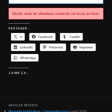
du
forum
Désolé, seuls les utilisateurs connectés ont accès au forum.
PARTAGER :
X
Facebook
Tumblr
LinkedIn
Pinterest
Imprimer
WhatsApp
J’AIME ÇA :
ARTICLES RÉCENTS
Nouvelle publication : Crenicichla tuca
4 août 2026