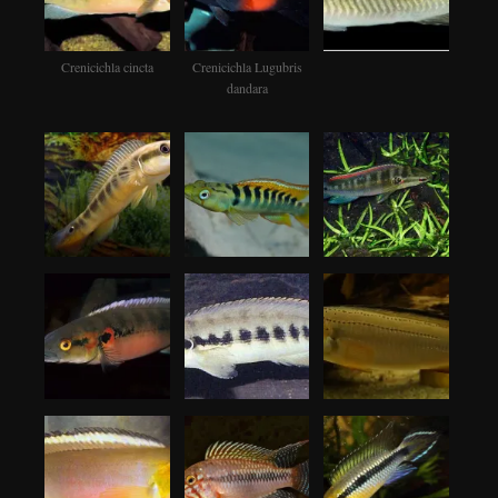
Crenicichla cincta
Crenicichla Lugubris
dandara