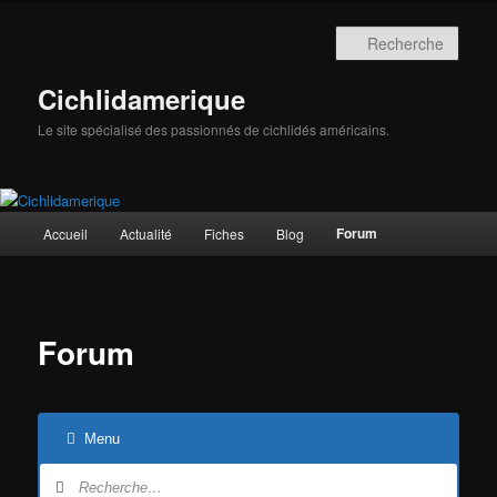
Aller
au
Rech
contenu
principal
Cichlidamerique
Le site spécialisé des passionnés de cichlidés américains.
Menu
Forum
Accueil
Actualité
Fiches
Blog
principal
Forum
Menu
Navigation