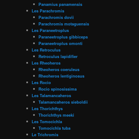
Panamius panamensis
Les Parachromis
Parachromis dovii
Parachromis motaguensis
Les Paraneetroplus
Paraneetroplus gibbiceps
Paraneetroplus omonti
Les Retroculus
Retroculus lapidifier
Les Rheoheros
Rheoheros coeruleus
Rheoheros lentiginosus
Les Rocio
Rocio spinosissima
Les Talamancaheros
Talamancaheros sieboldii
Les Thorichthys
Thorichthys meeki
Les Tomocichla
Tomocichla tuba
Le Trichromis