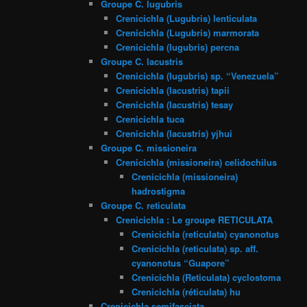
Groupe C. lugubris
Crenicichla (Lugubris) lenticulata
Crenicichla (Lugubris) marmorata
Crenicichla (lugubris) percna
Groupe C. lacustris
Crenicichla (lugubris) sp. “Venezuela”
Crenicichla (lacustris) tapii
Crenicichla (lacustris) tesay
Crenicichla tuca
Crenicichla (lacustris) yjhui
Groupe C. missioneira
Crenicichla (missioneira) celidochilus
Crenicichla (missioneira)
hadrostigma
Groupe C. reticulata
Crenicichla : Le groupe RETICULATA
Crenicichla (reticulata) cyanonotus
Crenicichla (reticulata) sp. aff.
cyanonotus “Guapore”
Crenicichla (Reticulata) cyclostoma
Crenicichla (réticulata) hu
Crenicichla semifasciata