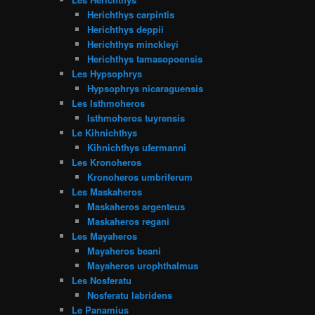
Herichthys carpintis
Herichthys deppii
Herichthys minckleyi
Herichthys tamasopoensis
Les Hypsophrys
Hypsophrys nicaraguensis
Les Isthmoheros
Isthmoheros tuyrensis
Le Kihnichthys
Kihnichthys ufermanni
Les Kronoheros
Kronoheros umbriferum
Les Maskaheros
Maskaheros argenteus
Maskaheros regani
Les Mayaheros
Mayaheros beani
Mayaheros urophthalmus
Les Nosferatu
Nosferatu labridens
Le Panamius