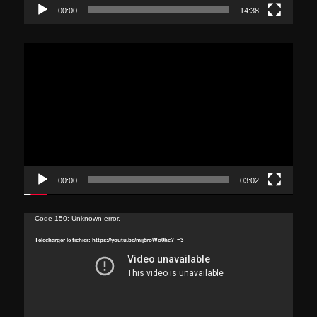
00:00
14:38
Lecteur
vidéo
00:00
03:02
Lecteur
Code 150: Unknown error.
vidéo
Télécharger le fichier: https://youtu.be/mij8roWo0hc?_=3