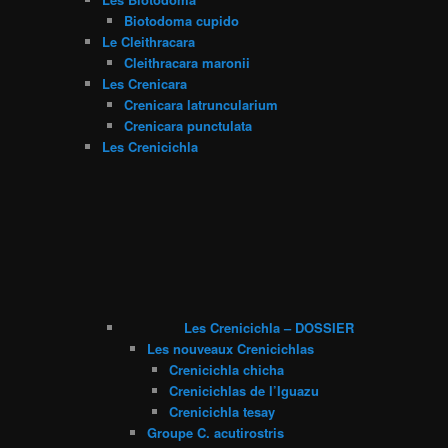
Biotodoma cupido
Le Cleithracara
Cleithracara maronii
Les Crenicara
Crenicara latruncularium
Crenicara punctulata
Les Crenicichla
Les Crenicichla – DOSSIER
Les nouveaux Crenicichlas
Crenicichla chicha
Crenicichlas de l’Iguazu
Crenicichla tesay
Groupe C. acutirostris