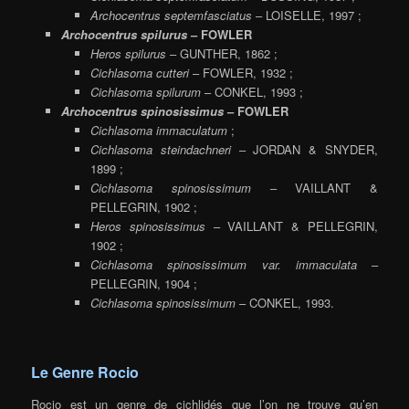
Archocentrus septemfasciatus
– LOISELLE, 1997 ;
Archocentrus spilurus
– FOWLER
Heros spilurus
– GUNTHER, 1862 ;
Cichlasoma cutteri
– FOWLER, 1932 ;
Cichlasoma spilurum
– CONKEL, 1993 ;
Archocentrus spinosissimus
– FOWLER
Cichlasoma immaculatum
;
Cichlasoma steindachneri
– JORDAN & SNYDER,
1899 ;
Cichlasoma spinosissimum
– VAILLANT &
PELLEGRIN, 1902 ;
Heros spinosissimus
– VAILLANT & PELLEGRIN,
1902 ;
Cichlasoma spinosissimum var. immaculata
–
PELLEGRIN, 1904 ;
Cichlasoma spinosissimum
– CONKEL, 1993.
Le Genre Rocio
Rocio est un genre de cichlidés que l’on ne trouve qu’en