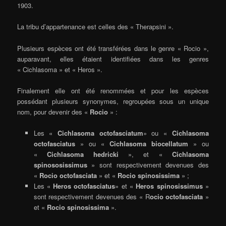
1903.
La tribu d’appartenance est celles des « Therapsini ».
Plusieurs espèces ont été transférées dans le genre « Rocio »,
auparavant, elles étaient identifiées dans les genres
« Cichlasoma » et « Heros ».
Finalement elle ont été renommées et pour les espèces
possédant plusieurs synonymes, regroupées sous un unique
nom, pour devenir des «
Rocio
» :
Les «
Cichlasoma octofasciatum
» ou «
Cichlasoma
octofasciatus
» ou «
Cichlasoma biocellatum
» ou
«
Cichlasoma hedricki
», et «
Cichlasoma
spinososissimus
» sont respectivement devenues des
«
Rocio octofasciata
» et «
Rocio spinosissima
» ;
Les «
Heros octofasciatus
» et «
Heros spinosissimus
»
sont respectivement devenues des « R
ocio octofasciata
»
et «
Rocio spinosissima
».