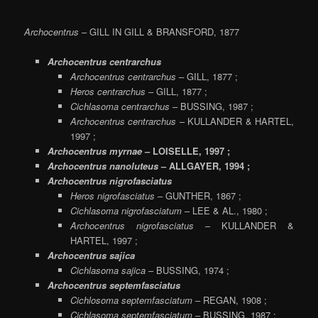
Archocentrus
– GILL IN GILL & BRANSFORD, 1877
Archocentrus centrarchus
Archocentrus centrarchus
– GILL, 1877 ;
Heros centrarchus
– GILL, 1877 ;
Cichlasoma centrarchus
– BUSSING, 1987 ;
Archocentrus centrarchus
– KULLANDER & HARTEL,
1997 ;
Archocentrus myrnae
– LOISELLE, 1997 ;
Archocentrus nanoluteus
– ALLGAYER, 1994 ;
Archocentrus nigrofasciatus
Heros nigrofasciatus
– GUNTHER, 1867 ;
Cichlasoma nigrofasciatum
– LEE & AL., 1980 ;
Archocentrus nigrofasciatus
– KULLANDER &
HARTEL, 1997 ;
Archocentrus sajica
Cichlasoma sajica
– BUSSING, 1974 ;
Archocentrus septemfasciatus
Cichlosoma septemfasciatum
– REGAN, 1908 ;
Cichlasoma septemfasciatum
– BUSSING, 1987 ;