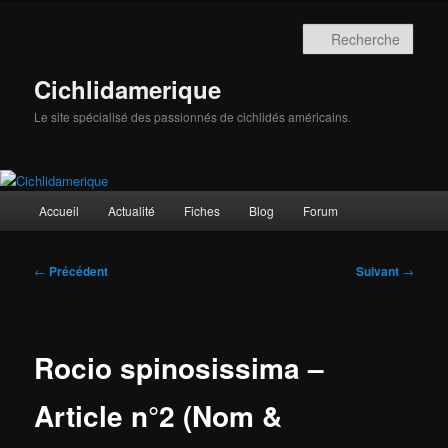
Aller
au
Rech
contenu
principal
Cichlidamerique
Le site spécialisé des passionnés de cichlidés américains.
Menu
Accueil
Actualité
Fiches
Blog
Forum
principal
Navigation
←
Précédent
Suivant
→
des
articles
Rocio spinosissima –
Article n°2 (Nom &