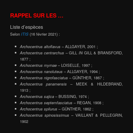
RAPPEL SUR LES …
Liste d’espèces
Selon
ITIS
(16 février 2021) :
Archocentrus altoflavus
– ALLGAYER, 2001 ;
Archocentrus centrarchus
– GILL
IN
GILL & BRANSFORD,
1877 ;
Archocentrus myrnae
– LOISELLE, 1997 ;
Archocentrus nanoluteus
– ALLGAYER, 1994 ;
Archocentrus nigrofasciatus
– GÜNTHER, 1867 ;
Archocentrus panamensis
– MEEK & HILDEBRAND,
1913 ;
Archocentrus sajica
– BUSSING, 1974 ;
Archocentrus septemfasciatus
– REGAN, 1908 ;
Archocentrus spilurus
– GÜNTHER, 1862 ;
Archocentrus spinosissimus
– VAILLANT & PELLEGRIN,
1902